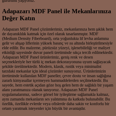
gururunu yaşıyoruz.
Adapazarı MDF Panel ile Mekanlarınıza
Değer Katın
Adapazarı MDF Panel çözümlerimiz, mekanlarınıza hem şıklık hem
de dayanıklılık katmak için özel olarak tasarlanmıştır. MDF
(Medium Density Fiberboard), orta yoğunlukta lif levha anlamına
gelir ve ahşap liflerinin yüksek basınç ve ısı altında birleştirilmesiyle
elde edilir. Bu malzeme, pürüzsüz yüzeyi, işlenebilirliği ve maliyet
etkinliği sayesinde duvar paneli üretiminde sıkça tercih edilmektedir.
Adapazarı MDF Panel ürünlerimiz, geniş renk ve desen
seçenekleriyle her türlü iç mekan dekorasyonuna uyum sağlayacak
şekilde üretilmektedir. Modern, klasik, rustik veya minimalist
tarzdaki mekanlar için ideal çözümler sunuyoruz. Ürünlerimizin
üretiminde kullanılan MDF paneller, çevre dostu ve insan sağlığına
zararlı kimyasallar içermeyen hammaddelerden seçilmektedir. Bu
sayede, hem estetik açıdan göze hoş gelen hem de sağlıklı bir yaşam
alanı yaratmanıza olanak tanıyoruz. Adapazarı MDF Panel
uygulamalarımız, sadece görsel bir iyileştirme sağlamakla kalmaz,
aynı zamanda mekanların ses yalıtımına da katkıda bulunabilir. Bu
özellik, özellikle evlerde veya ofislerde daha sakin ve konforlu bir
ortam yaratmak isteyenler için büyük bir avantajdır.