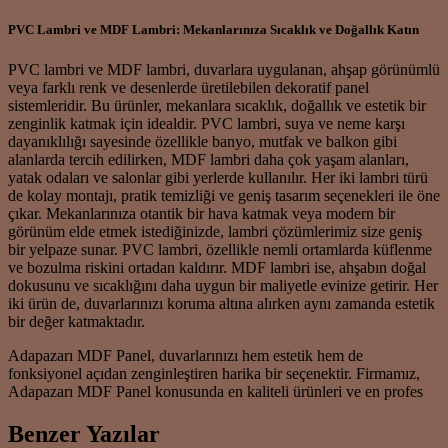
PVC Lambri ve MDF Lambri: Mekanlarınıza Sıcaklık ve Doğallık Katın
PVC lambri ve MDF lambri, duvarlara uygulanan, ahşap görünümlü
veya farklı renk ve desenlerde üretilebilen dekoratif panel
sistemleridir. Bu ürünler, mekanlara sıcaklık, doğallık ve estetik bir
zenginlik katmak için idealdir. PVC lambri, suya ve neme karşı
dayanıklılığı sayesinde özellikle banyo, mutfak ve balkon gibi
alanlarda tercih edilirken, MDF lambri daha çok yaşam alanları,
yatak odaları ve salonlar gibi yerlerde kullanılır. Her iki lambri türü
de kolay montajı, pratik temizliği ve geniş tasarım seçenekleri ile öne
çıkar. Mekanlarınıza otantik bir hava katmak veya modern bir
görünüm elde etmek istediğinizde, lambri çözümlerimiz size geniş
bir yelpaze sunar. PVC lambri, özellikle nemli ortamlarda küflenme
ve bozulma riskini ortadan kaldırır. MDF lambri ise, ahşabın doğal
dokusunu ve sıcaklığını daha uygun bir maliyetle evinize getirir. Her
iki ürün de, duvarlarınızı koruma altına alırken aynı zamanda estetik
bir değer katmaktadır.
Adapazarı MDF Panel, duvarlarınızı hem estetik hem de
fonksiyonel açıdan zenginleştiren harika bir seçenektir. Firmamız,
Adapazarı MDF Panel konusunda en kaliteli ürünleri ve en profes
Benzer Yazılar