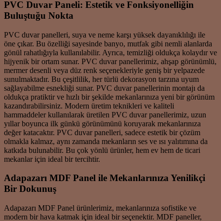
PVC Duvar Paneli: Estetik ve Fonksiyonelliğin
Buluştuğu Nokta
PVC duvar panelleri, suya ve neme karşı yüksek dayanıklılığı ile
öne çıkar. Bu özelliği sayesinde banyo, mutfak gibi nemli alanlarda
gönül rahatlığıyla kullanılabilir. Ayrıca, temizliği oldukça kolaydır ve
hijyenik bir ortam sunar. PVC duvar panellerimiz, ahşap görünümlü,
mermer desenli veya düz renk seçenekleriyle geniş bir yelpazede
sunulmaktadır. Bu çeşitlilik, her türlü dekorasyon tarzına uyum
sağlayabilme esnekliği sunar. PVC duvar panellerinin montajı da
oldukça pratiktir ve hızlı bir şekilde mekanlarınıza yeni bir görünüm
kazandırabilirsiniz. Modern üretim teknikleri ve kaliteli
hammaddeler kullanılarak üretilen PVC duvar panellerimiz, uzun
yıllar boyunca ilk günkü görünümünü koruyarak mekanlarınıza
değer katacaktır. PVC duvar panelleri, sadece estetik bir çözüm
olmakla kalmaz, aynı zamanda mekanların ses ve ısı yalıtımına da
katkıda bulunabilir. Bu çok yönlü ürünler, hem ev hem de ticari
mekanlar için ideal bir tercihtir.
Adapazarı MDF Panel ile Mekanlarınıza Yenilikçi
Bir Dokunuş
Adapazarı MDF Panel ürünlerimiz, mekanlarınıza sofistike ve
modern bir hava katmak için ideal bir seçenektir. MDF paneller,