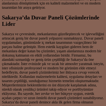
alanlarınızı dönüştürmek için en kaliteli malzemeleri ve en modern
tasarımları bir araya getiriyor.
Sakarya’da Duvar Paneli Çözümlerinde
Lider
Sakarya ve çevresinde, mekanlarınızı güzelleştirecek ve işlevselliğini
artıracak geniş bir duvar paneli yelpazesi sunmaktayız. Duvar paneli
uygulamaları, günümüzde iç mekan tasarımının vazgeçilmez bir
parçası haline gelmiştir. Hem estetik kaygıları gideren hem de
mekanlara değer katan bu çözümler, yaşam alanlarınıza modern bir
dokunuş katmanın en etkili yollarından biridir. Firmamız, bu
alandaki uzmanlığı ve geniş ürün çeşitliliği ile Sakarya’da öne
çıkmaktadır. İster evinizde şık ve sıcak bir atmosfer yaratmak isteyin,
ister ofisinizde profesyonel ve modern bir görünüm elde etmeyi
hedefleyin, duvar paneli çözümlerimiz her ihtiyaca cevap verecek
niteliktedir. Kullanılan malzemelerin kalitesi, uygulama detayları ve
tasarım çeşitliliği, sunduğumuz hizmetin temelini oluşturmaktadır.
Müşterilerimizin beklentilerini en üst düzeyde karşılamak adına,
sürekli olarak yenilikçi ürünleri takip ediyor ve portföyümüze
ekliyoruz. Bu sayede, her zevke ve her bütçeye uygun, estetik
açıdan çarpıcı ve uzun ömürlü duvar paneli çözümleri sunabiliyoruz.
Sakarya’da duvar paneli denince akla ilk gelen firma olmanın