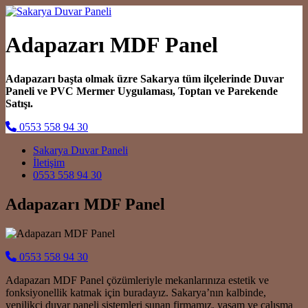
Adapazarı MDF Panel
Adapazarı başta olmak üzre Sakarya tüm ilçelerinde Duvar
Paneli ve PVC Mermer Uygulaması, Toptan ve Parekende
Satışı.
0553 558 94 30
Main Navigation
Sakarya Duvar Paneli
İletişim
0553 558 94 30
Adapazarı MDF Panel
0553 558 94 30
Adapazarı MDF Panel çözümleriyle mekanlarınıza estetik ve
fonksiyonellik katmak için buradayız. Sakarya’nın kalbinde,
yenilikçi duvar paneli sistemleri sunan firmamız, yaşam ve çalışma