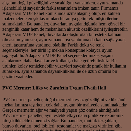
ahşabın doğal güzelliğini ve sıcaklığını yansıtırken, aynı zamanda
işlenebilirliği sayesinde farklı tasarımlara imkan tanır. Firmamız,
Adapazarı MDF Panel konusunda uzmanlaşmış olup, en kaliteli
malzemelerle en şık tasarımları bir araya getirerek müşterilerine
sunmaktadır. Bu paneller, duvarlara uygulandığında hem görsel bir
zenginlik katar hem de mekanların akustik özelliklerini iyileştirebilir.
Adapazarı MDF Panel, duvarlarda oluşturulan bir estetik katman
olmasının yanı sıra, aynı zamanda ısı yalıtımına da katkı sağlayarak
enerji tasarrufuna yardımcı olabilir. Farklı doku ve renk
seçenekleriyle, her türlü iç mekan konseptine kolayca uyum
sağlayabilir. Adapazarı MDF Panel seçeneklerimizle, yaşam
alanlarınızı daha davetkar ve kullanışlı hale getirebilirsiniz. Bu
ürünler, kolay temizlenebilir yüzeyleri sayesinde pratik bir kullanım
sunarken, aynı zamanda dayanıklılıkları ile de uzun ömürlü bir
çözüm vaat eder.
PVC Mermer: Lüks ve Zarafetin Uygun Fiyatlı Hali
PVC mermer paneller, doğal mermerin eşsiz güzelliğini ve lüksünü
mekanlarınıza taşırken, çok daha uygun bir maliyetle sunulmaktadır.
Gerçek mermerin ağır ve maliyetli yapısı göz önüne alındığında,
PVC mermer paneller, aynı estetik etkiyi daha pratik ve ekonomik
bir şekilde elde etmenizi sağlar. Bu paneller, mutfak tezgahları,
banyo duvarları, otel lobileri, restoranlar ve mağaza vitrinleri gibi