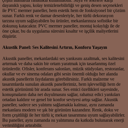
çeşitli alanlarda rahatlıkla kullanılabilir. Suya ve lekelere karşı
dayanıklı yapısı, kolay temizlenebilirliği ve geniş desen seçenekleri
ile PVC mermer paneller, hem estetik hem de fonksiyonel bir çözüm
sunar. Farklı renk ve damar desenleriyle, her türlü dekorasyon
tarzına uyum sağlayabilen bu ürünler, mekanlarınıza sofistike bir
dokunuş katacaktır. PVC mermer paneller, montaj kolaylığı ile de
öne çıkar, bu da uygulama süresini kısaltır ve işçilik maliyetlerini
düşürür.
Akustik Panel: Ses Kalitesini Artırın, Konforu Yaşayın
Akustik paneller, mekanlardaki ses yankısını azaltmak, ses kalitesini
artırmak ve daha sakin bir ortam yaratmak için tasarlanmış özel
ürünlerdir. Ofisler, konferans salonları, müzik stüdyoları, restoranlar,
okullar ve ev sinema odaları gibi sesin önemli olduğu her alanda
akustik panellerin faydalarını görebilirsiniz. Farklı malzeme ve
tasarımlarda sunulan akustik panellerimiz, hem işlevselliği hem de
estetik görünümü bir arada sunar. Ses emici özellikleri sayesinde,
konuşmaların daha net duyulmasını sağlar, rahatsız edici yankıları
ortadan kaldırır ve genel bir konfor seviyesi artışı sağlar. Akustik
paneller, sadece ses yalıtımı sağlamakla kalmaz, aynı zamanda
mekanlara modern ve şık bir görünüm kazandırır. Renk, doku ve
form çeşitliliği ile her türlü iç mekan tasarımına uyum sağlayabilirler.
Bu paneller, aynı zamanda ısı yalıtımına da katkıda bulunarak enerji
verimliliğini artırabilir.