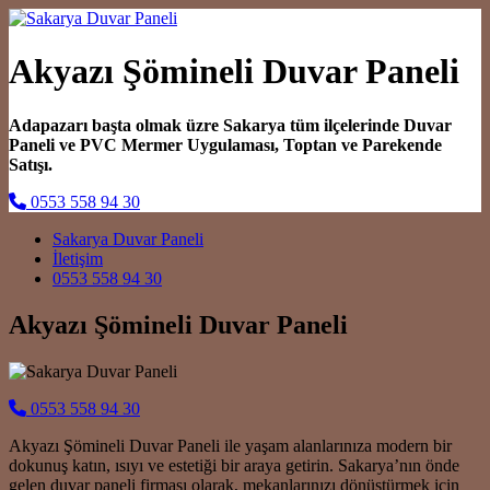
Akyazı Şömineli Duvar Paneli
Adapazarı başta olmak üzre Sakarya tüm ilçelerinde Duvar
Paneli ve PVC Mermer Uygulaması, Toptan ve Parekende
Satışı.
0553 558 94 30
Main Navigation
Sakarya Duvar Paneli
İletişim
0553 558 94 30
Akyazı Şömineli Duvar Paneli
0553 558 94 30
Akyazı Şömineli Duvar Paneli ile yaşam alanlarınıza modern bir
dokunuş katın, ısıyı ve estetiği bir araya getirin. Sakarya’nın önde
gelen duvar paneli firması olarak, mekanlarınızı dönüştürmek için