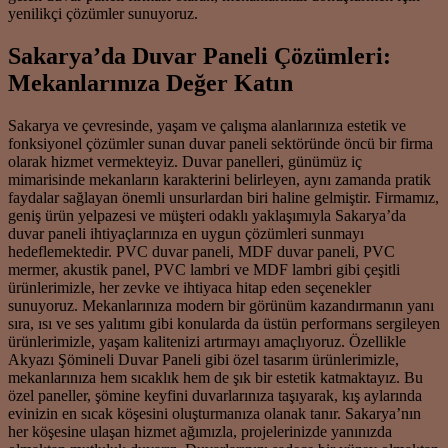
yenilikçi çözümler sunuyoruz.
Sakarya’da Duvar Paneli Çözümleri:
Mekanlarınıza Değer Katın
Sakarya ve çevresinde, yaşam ve çalışma alanlarınıza estetik ve
fonksiyonel çözümler sunan duvar paneli sektöründe öncü bir firma
olarak hizmet vermekteyiz. Duvar panelleri, günümüz iç
mimarisinde mekanların karakterini belirleyen, aynı zamanda pratik
faydalar sağlayan önemli unsurlardan biri haline gelmiştir. Firmamız,
geniş ürün yelpazesi ve müşteri odaklı yaklaşımıyla Sakarya’da
duvar paneli ihtiyaçlarınıza en uygun çözümleri sunmayı
hedeflemektedir. PVC duvar paneli, MDF duvar paneli, PVC
mermer, akustik panel, PVC lambri ve MDF lambri gibi çeşitli
ürünlerimizle, her zevke ve ihtiyaca hitap eden seçenekler
sunuyoruz. Mekanlarınıza modern bir görünüm kazandırmanın yanı
sıra, ısı ve ses yalıtımı gibi konularda da üstün performans sergileyen
ürünlerimizle, yaşam kalitenizi artırmayı amaçlıyoruz. Özellikle
Akyazı Şömineli Duvar Paneli gibi özel tasarım ürünlerimizle,
mekanlarınıza hem sıcaklık hem de şık bir estetik katmaktayız. Bu
özel paneller, şömine keyfini duvarlarınıza taşıyarak, kış aylarında
evinizin en sıcak köşesini oluşturmanıza olanak tanır. Sakarya’nın
her köşesine ulaşan hizmet ağımızla, projelerinizde yanınızda