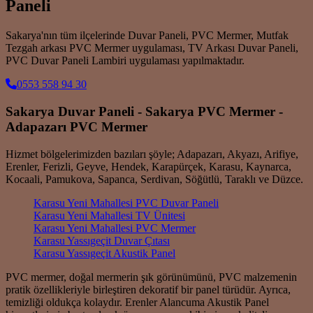
Paneli
Sakarya'nın tüm ilçelerinde Duvar Paneli, PVC Mermer, Mutfak
Tezgah arkası PVC Mermer uygulaması, TV Arkası Duvar Paneli,
PVC Duvar Paneli Lambiri uygulaması yapılmaktadır.
0553 558 94 30
Sakarya Duvar Paneli - Sakarya PVC Mermer -
Adapazarı PVC Mermer
Hizmet bölgelerimizden bazıları şöyle; Adapazarı, Akyazı, Arifiye,
Erenler, Ferizli, Geyve, Hendek, Karapürçek, Karasu, Kaynarca,
Kocaali, Pamukova, Sapanca, Serdivan, Söğütlü, Taraklı ve Düzce.
Karasu Yeni Mahallesi PVC Duvar Paneli
Karasu Yeni Mahallesi TV Ünitesi
Karasu Yeni Mahallesi PVC Mermer
Karasu Yassıgeçit Duvar Çıtası
Karasu Yassıgeçit Akustik Panel
PVC mermer, doğal mermerin şık görünümünü, PVC malzemenin
pratik özellikleriyle birleştiren dekoratif bir panel türüdür. Ayrıca,
temizliği oldukça kolaydır. Erenler Alancuma Akustik Panel