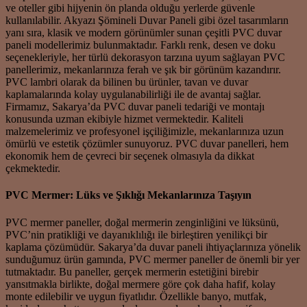
ve oteller gibi hijyenin ön planda olduğu yerlerde güvenle
kullanılabilir. Akyazı Şömineli Duvar Paneli gibi özel tasarımların
yanı sıra, klasik ve modern görünümler sunan çeşitli PVC duvar
paneli modellerimiz bulunmaktadır. Farklı renk, desen ve doku
seçenekleriyle, her türlü dekorasyon tarzına uyum sağlayan PVC
panellerimiz, mekanlarınıza ferah ve şık bir görünüm kazandırır.
PVC lambri olarak da bilinen bu ürünler, tavan ve duvar
kaplamalarında kolay uygulanabilirliği ile de avantaj sağlar.
Firmamız, Sakarya’da PVC duvar paneli tedariği ve montajı
konusunda uzman ekibiyle hizmet vermektedir. Kaliteli
malzemelerimiz ve profesyonel işçiliğimizle, mekanlarınıza uzun
ömürlü ve estetik çözümler sunuyoruz. PVC duvar panelleri, hem
ekonomik hem de çevreci bir seçenek olmasıyla da dikkat
çekmektedir.
PVC Mermer: Lüks ve Şıklığı Mekanlarınıza Taşıyın
PVC mermer paneller, doğal mermerin zenginliğini ve lüksünü,
PVC’nin pratikliği ve dayanıklılığı ile birleştiren yenilikçi bir
kaplama çözümüdür. Sakarya’da duvar paneli ihtiyaçlarınıza yönelik
sunduğumuz ürün gamında, PVC mermer paneller de önemli bir yer
tutmaktadır. Bu paneller, gerçek mermerin estetiğini birebir
yansıtmakla birlikte, doğal mermere göre çok daha hafif, kolay
monte edilebilir ve uygun fiyatlıdır. Özellikle banyo, mutfak,