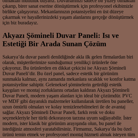
olmaktan mutluluk duyarız. Duvarlarınızı sadece bir yüzey olmaktan
çıkarıp, birer sanat eserine dönüştürmek için profesyonel ekibimizle
birlikte çalışıyoruz. Mekanlarınızın potansiyelini en üst düzeye
çıkarmak ve hayallerinizdeki yaşam alanlarını gerçeğe dönüştürmek
için biz buradayız.
Akyazı Şömineli Duvar Paneli: Isı ve
Estetiği Bir Arada Sunan Çözüm
Sakarya’da duvar paneli denildiğinde akla ilk gelen firmalardan biri
olarak, müşterilerimize sunduğumuz yenilikçi ürünlerle öne
çıkıyoruz. Bu ürünlerden en dikkat çekicisi ise Akyazı Şömineli
Duvar Paneli’dir. Bu özel panel, sadece estetik bir görünüm
sunmakla kalmaz, aynı zamanda mekanlara sıcaklık ve konfor katma
potansiyeline sahiptir. Geleneksel şöminelerin getirdiği estetik
kaygıları ve montaj zorluklarını ortadan kaldıran Akyazı Şömineli
Duvar Paneli, modern yaşam alanları için ideal bir çözümdür. PVC
ve MDF gibi dayanıklı malzemeler kullanılarak üretilen bu paneller,
uzun ömürlü olmaları ve kolay temizlenebilmeleri ile de avantaj
sağlar. Akyazı Şömineli Duvar Paneli, farklı renk ve doku
seçenekleriyle her türlü dekorasyon tarzına uyum sağlayabilir. İster
modern, ister klasik bir görünüm arayışında olun, bu panel ile
istediğiniz atmosferi yaratabilirsiniz. Firmamız, Sakarya’da bu özel
ürünü temin etmek ve profesyonel montaj hizmeti almak isteyen tüm