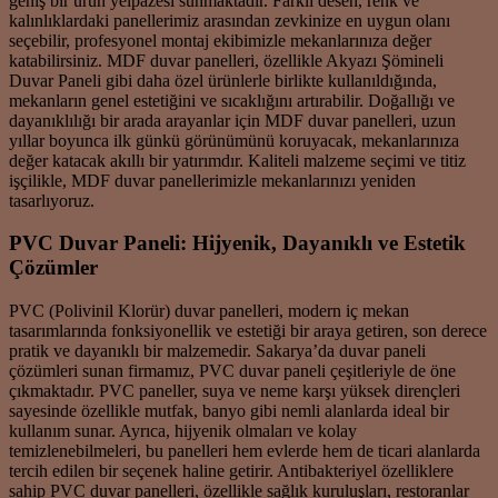
geniş bir ürün yelpazesi sunmaktadır. Farklı desen, renk ve
kalınlıklardaki panellerimiz arasından zevkinize en uygun olanı
seçebilir, profesyonel montaj ekibimizle mekanlarınıza değer
katabilirsiniz. MDF duvar panelleri, özellikle Akyazı Şömineli
Duvar Paneli gibi daha özel ürünlerle birlikte kullanıldığında,
mekanların genel estetiğini ve sıcaklığını artırabilir. Doğallığı ve
dayanıklılığı bir arada arayanlar için MDF duvar panelleri, uzun
yıllar boyunca ilk günkü görünümünü koruyacak, mekanlarınıza
değer katacak akıllı bir yatırımdır. Kaliteli malzeme seçimi ve titiz
işçilikle, MDF duvar panellerimizle mekanlarınızı yeniden
tasarlıyoruz.
PVC Duvar Paneli: Hijyenik, Dayanıklı ve Estetik
Çözümler
PVC (Polivinil Klorür) duvar panelleri, modern iç mekan
tasarımlarında fonksiyonellik ve estetiği bir araya getiren, son derece
pratik ve dayanıklı bir malzemedir. Sakarya’da duvar paneli
çözümleri sunan firmamız, PVC duvar paneli çeşitleriyle de öne
çıkmaktadır. PVC paneller, suya ve neme karşı yüksek dirençleri
sayesinde özellikle mutfak, banyo gibi nemli alanlarda ideal bir
kullanım sunar. Ayrıca, hijyenik olmaları ve kolay
temizlenebilmeleri, bu panelleri hem evlerde hem de ticari alanlarda
tercih edilen bir seçenek haline getirir. Antibakteriyel özelliklere
sahip PVC duvar panelleri, özellikle sağlık kuruluşları, restoranlar