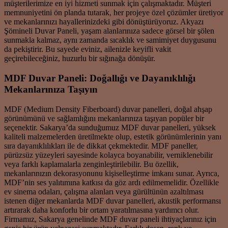
müşterilerimize en iyi hizmeti sunmak için çalışmaktadır. Müşteri
memnuniyetini ön planda tutarak, her projeye özel çözümler üretiyor
ve mekanlarınızı hayallerinizdeki gibi dönüştürüyoruz. Akyazı
Şömineli Duvar Paneli, yaşam alanlarınıza sadece görsel bir şölen
sunmakla kalmaz, aynı zamanda sıcaklık ve samimiyet duygusunu
da pekiştirir. Bu sayede eviniz, ailenizle keyifli vakit
geçirebileceğiniz, huzurlu bir sığınağa dönüşür.
MDF Duvar Paneli: Doğallığı ve Dayanıklılığı
Mekanlarınıza Taşıyın
MDF (Medium Density Fiberboard) duvar panelleri, doğal ahşap
görünümünü ve sağlamlığını mekanlarınıza taşıyan popüler bir
seçenektir. Sakarya’da sunduğumuz MDF duvar panelleri, yüksek
kaliteli malzemelerden üretilmekte olup, estetik görünümlerinin yanı
sıra dayanıklılıkları ile de dikkat çekmektedir. MDF paneller,
pürüzsüz yüzeyleri sayesinde kolayca boyanabilir, verniklenebilir
veya farklı kaplamalarla zenginleştirilebilir. Bu özellik,
mekanlarınızın dekorasyonunu kişiselleştirme imkanı sunar. Ayrıca,
MDF’nin ses yalıtımına katkısı da göz ardı edilmemelidir. Özellikle
ev sinema odaları, çalışma alanları veya gürültünün azaltılması
istenen diğer mekanlarda MDF duvar panelleri, akustik performansı
artırarak daha konforlu bir ortam yaratılmasına yardımcı olur.
Firmamız, Sakarya genelinde MDF duvar paneli ihtiyaçlarınız için