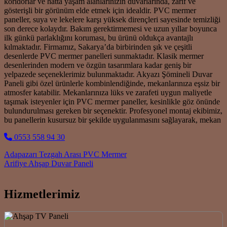
koridorlar ve hatta yaşam alanlarınızın duvarlarında, zarif ve
gösterişli bir görünüm elde etmek için idealdir. PVC mermer
paneller, suya ve lekelere karşı yüksek dirençleri sayesinde temizliği
son derece kolaydır. Bakım gerektirmemesi ve uzun yıllar boyunca
ilk günkü parlaklığını koruması, bu ürünü oldukça avantajlı
kılmaktadır. Firmamız, Sakarya’da birbirinden şık ve çeşitli
desenlerde PVC mermer panelleri sunmaktadır. Klasik mermer
desenlerinden modern ve özgün tasarımlara kadar geniş bir
yelpazede seçeneklerimiz bulunmaktadır. Akyazı Şömineli Duvar
Paneli gibi özel ürünlerle kombinlendiğinde, mekanlarınıza eşsiz bir
atmosfer katabilir. Mekanlarınıza lüks ve zarafeti uygun maliyetle
taşımak isteyenler için PVC mermer paneller, kesinlikle göz önünde
bulundurulması gereken bir seçenektir. Profesyonel montaj ekibimiz,
bu panellerin kusursuz bir şekilde uygulanmasını sağlayarak, mekan
0553 558 94 30
Post navigation
Adapazarı Tezgah Arası PVC Mermer
Arifiye Ahşap Duvar Paneli
Hizmetlerimiz