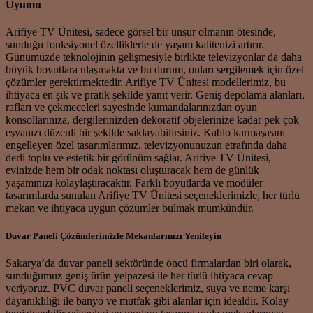
Uyumu
Arifiye TV Ünitesi, sadece görsel bir unsur olmanın ötesinde,
sunduğu fonksiyonel özelliklerle de yaşam kalitenizi artırır.
Günümüzde teknolojinin gelişmesiyle birlikte televizyonlar da daha
büyük boyutlara ulaşmakta ve bu durum, onları sergilemek için özel
çözümler gerektirmektedir. Arifiye TV Ünitesi modellerimiz, bu
ihtiyaca en şık ve pratik şekilde yanıt verir. Geniş depolama alanları,
rafları ve çekmeceleri sayesinde kumandalarınızdan oyun
konsollarınıza, dergilerinizden dekoratif objelerinize kadar pek çok
eşyanızı düzenli bir şekilde saklayabilirsiniz. Kablo karmaşasını
engelleyen özel tasarımlarımız, televizyonunuzun etrafında daha
derli toplu ve estetik bir görünüm sağlar. Arifiye TV Ünitesi,
evinizde hem bir odak noktası oluşturacak hem de günlük
yaşamınızı kolaylaştıracaktır. Farklı boyutlarda ve modüler
tasarımlarda sunulan Arifiye TV Ünitesi seçeneklerimizle, her türlü
mekan ve ihtiyaca uygun çözümler bulmak mümkündür.
Duvar Paneli Çözümlerimizle Mekanlarınızı Yenileyin
Sakarya’da duvar paneli sektöründe öncü firmalardan biri olarak,
sunduğumuz geniş ürün yelpazesi ile her türlü ihtiyaca cevap
veriyoruz. PVC duvar paneli seçeneklerimiz, suya ve neme karşı
dayanıklılığı ile banyo ve mutfak gibi alanlar için idealdir. Kolay