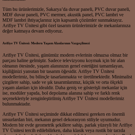
Tüm bu ürünlerimizle, Sakarya’da duvar paneli, PVC duvar paneli,
MDF duvar paneli, PVC mermer, akustik panel, PVC lambri ve
MDF lambri ihtiyaçlarınız için kapsamlı çözümler sunmaktayız.
Arifiye TV Ünitesi gibi özel tasarım ürünlerimizle de mekanlarınıza
değer katmaya devam ediyoruz.
Arifiye TV Ünitesi: Modern Yaşam Alanlarının Vazgeçilmezi
Arifiye TV Ünitesi, günümüz modern evlerinin olmazsa olmaz bir
parçası haline gelmiştir. Sadece televizyonu koymak için bir alan
olmanın ötesinde, yaşam alanınızın genel estetiğini tamamlayan,
kişiliğinizi yansıtan bir tasarım öğesidir. Arifiye TV Ünitesi
modellerimiz, bu bilinçle tasarlanmakta ve üretilmektedir. Minimalist
çizgilere sahip, sade ve şık tasarımlarımız, küçük ve orta ölçekli
yaşam alanları için idealdir. Daha geniş ve gösterişli mekanlar için
ise, modüler yapıda, bol depolama alanına sahip ve farklı renk
seçenekleriyle zenginleştirilmiş Arifiye TV Ünitesi modellerimiz
bulunmaktadır.
Arifiye TV Ünitesi seçiminde dikkat edilmesi gereken en önemli
unsurlardan biri, mekanın genel dekorasyon stiliyle uyumudur.
Modern bir evde geometrik şekillere sahip, parlak yüzeyli bir Arifiye
TV Ünitesi tercih edilebilirken, daha klasik veya rustik bir tarzda