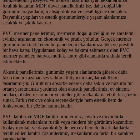
temizlenebilir yüzeyleri ve modern tasarımlarıyla mekanlarınıza
ferahlık katarlar. MDF duvar panellerimiz ise, daha doğal bir
görünüm arayanlar için ahşap dokusu ve çeşitliliği ile öne çıkar.
Dayanıklı yapıları ve estetik görünümleriyle yaşam alanlarınıza
sıcaklık ve şıklık katarlar.
PVC mermer panellerimiz, mermerin doğal güzelliğini ve zarafetini
evinize taşımanın en ekonomik ve pratik yoludur. Gerçek mermer
görünümünü taklit eden bu paneller, mekanlarınıza lüks ve prestijli
bir hava katar. Uygulaması kolay ve bakımı zahmetsiz olan PVC
mermer paneller, banyo, mutfak, antre gibi alanlarda sıklıkla tercih
edilmektedir.
Akustik panellerimiz, günümüz yaşam alanlarında giderek daha
fazla önem kazanan ses yalıtımı ihtiyacını karşılamak üzere
tasarlanmıştır. Gürültüyü absorbe ederek daha sakin ve huzurlu bir
ortam yaratmanıza yardımcı olan akustik panellerimiz, ev sinema
odaları, ofisler, restoranlar ve oteller gibi mekanlarda etkili bir çözüm
sunar. Farklı renk ve doku seçenekleriyle hem estetik hem de
fonksiyonel bir çözüm sunmaktadır.
PVC lambri ve MDF lambri ürünlerimiz, tavan ve duvarlarda
kullanılarak mekanlara rustik veya modern bir görünüm kazandırır.
Kolay montajı ve dayanıklılığı ile hem ev hem de ticari alanlarda
tercih edilen lambri çözümlerimiz, mekanlarınıza farklı bir karakter
katmaktadır.