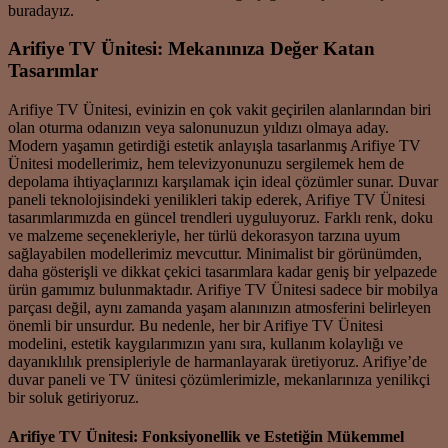
buradayız.
Arifiye TV Ünitesi: Mekanınıza Değer Katan
Tasarımlar
Arifiye TV Ünitesi, evinizin en çok vakit geçirilen alanlarından biri
olan oturma odanızın veya salonunuzun yıldızı olmaya aday.
Modern yaşamın getirdiği estetik anlayışla tasarlanmış Arifiye TV
Ünitesi modellerimiz, hem televizyonunuzu sergilemek hem de
depolama ihtiyaçlarınızı karşılamak için ideal çözümler sunar. Duvar
paneli teknolojisindeki yenilikleri takip ederek, Arifiye TV Ünitesi
tasarımlarımızda en güncel trendleri uyguluyoruz. Farklı renk, doku
ve malzeme seçenekleriyle, her türlü dekorasyon tarzına uyum
sağlayabilen modellerimiz mevcuttur. Minimalist bir görünümden,
daha gösterişli ve dikkat çekici tasarımlara kadar geniş bir yelpazede
ürün gamımız bulunmaktadır. Arifiye TV Ünitesi sadece bir mobilya
parçası değil, aynı zamanda yaşam alanınızın atmosferini belirleyen
önemli bir unsurdur. Bu nedenle, her bir Arifiye TV Ünitesi
modelini, estetik kaygılarımızın yanı sıra, kullanım kolaylığı ve
dayanıklılık prensipleriyle de harmanlayarak üretiyoruz. Arifiye’de
duvar paneli ve TV ünitesi çözümlerimizle, mekanlarınıza yenilikçi
bir soluk getiriyoruz.
Arifiye TV Ünitesi: Fonksiyonellik ve Estetiğin Mükemmel