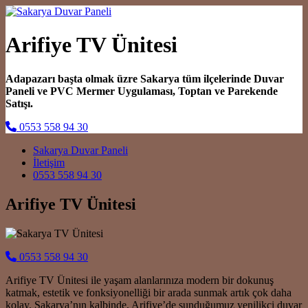
Arifiye TV Ünitesi
Adapazarı başta olmak üzre Sakarya tüm ilçelerinde Duvar
Paneli ve PVC Mermer Uygulaması, Toptan ve Parekende
Satışı.
0553 558 94 30
Main Navigation
Sakarya Duvar Paneli
İletişim
0553 558 94 30
Arifiye TV Ünitesi
0553 558 94 30
Arifiye TV Ünitesi ile yaşam alanlarınıza modern bir dokunuş
katmak, estetik ve fonksiyonelliği bir arada sunmak artık çok daha
kolay. Sakarya’nın kalbinde, Arifiye’de sunduğumuz yenilikçi duvar