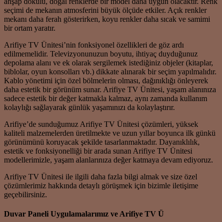
ahşap dokulu, doğal renklerde bir model daha uygun olacaktır. Renk
seçimi de mekanın atmosferini büyük ölçüde etkiler. Açık renkler
mekanı daha ferah gösterirken, koyu renkler daha sıcak ve samimi
bir ortam yaratır.
Arifiye TV Ünitesi’nin fonksiyonel özellikleri de göz ardı
edilmemelidir. Televizyonunuzun boyutu, ihtiyaç duyduğunuz
depolama alanı ve ek olarak sergilemek istediğiniz objeler (kitaplar,
biblolar, oyun konsolları vb.) dikkate alınarak bir seçim yapılmalıdır.
Kablo yönetimi için özel bölmelerin olması, dağınıklığı önleyerek
daha estetik bir görünüm sunar. Arifiye TV Ünitesi, yaşam alanınıza
sadece estetik bir değer katmakla kalmaz, aynı zamanda kullanım
kolaylığı sağlayarak günlük yaşamınızı da kolaylaştırır.
Arifiye’de sunduğumuz Arifiye TV Ünitesi çözümleri, yüksek
kaliteli malzemelerden üretilmekte ve uzun yıllar boyunca ilk günkü
görünümünü koruyacak şekilde tasarlanmaktadır. Dayanıklılık,
estetik ve fonksiyonelliği bir arada sunan Arifiye TV Ünitesi
modellerimizle, yaşam alanlarınıza değer katmaya devam ediyoruz.
Arifiye TV Ünitesi ile ilgili daha fazla bilgi almak ve size özel
çözümlerimiz hakkında detaylı görüşmek için bizimle iletişime
geçebilirsiniz.
Duvar Paneli Uygulamalarımız ve Arifiye TV Ü