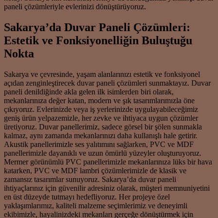
paneli çözümleriyle evlerinizi dönüştürüyoruz.
Sakarya’da Duvar Paneli Çözümleri:
Estetik ve Fonksiyonelliğin Buluştuğu
Nokta
Sakarya ve çevresinde, yaşam alanlarınızı estetik ve fonksiyonel
açıdan zenginleştirecek duvar paneli çözümleri sunmaktayız. Duvar
paneli denildiğinde akla gelen ilk isimlerden biri olarak,
mekanlarınıza değer katan, modern ve şık tasarımlarımızla öne
çıkıyoruz. Evlerinizde veya iş yerlerinizde uygulayabileceğimiz
geniş ürün yelpazemizle, her zevke ve ihtiyaca uygun çözümler
üretiyoruz. Duvar panellerimiz, sadece görsel bir şölen sunmakla
kalmaz, aynı zamanda mekanlarınızı daha kullanışlı hale getirir.
Akustik panellerimizle ses yalıtımını sağlarken, PVC ve MDF
panellerimizle dayanıklı ve uzun ömürlü yüzeyler oluşturuyoruz.
Mermer görünümlü PVC panellerimizle mekanlarınıza lüks bir hava
katarken, PVC ve MDF lambri çözümlerimizle de klasik ve
zamansız tasarımlar sunuyoruz. Sakarya’da duvar paneli
ihtiyaçlarınız için güvenilir adresiniz olarak, müşteri memnuniyetini
en üst düzeyde tutmayı hedefliyoruz. Her projeye özel
yaklaşımlarımız, kaliteli malzeme seçimlerimiz ve deneyimli
ekibimizle, hayalinizdeki mekanları gerçeğe dönüştürmek için