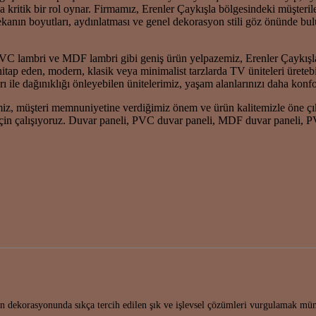
kritik bir rol oynar. Firmamız, Erenler Çaykışla bölgesindeki müşteriler
ekanın boyutları, aydınlatması ve genel dekorasyon stili göz önünde bulu
 lambri ve MDF lambri gibi geniş ürün yelpazemiz, Erenler Çaykışla 
itap eden, modern, klasik veya minimalist tarzlarda TV üniteleri üretebi
 ile dağınıklığı önleyebilen ünitelerimiz, yaşam alanlarınızı daha konforl
miz, müşteri memnuniyetine verdiğimiz önem ve ürün kalitemizle öne çık
k için çalışıyoruz. Duvar paneli, PVC duvar paneli, MDF duvar paneli,
nın dekorasyonunda sıkça tercih edilen şık ve işlevsel çözümleri vurgulamak 