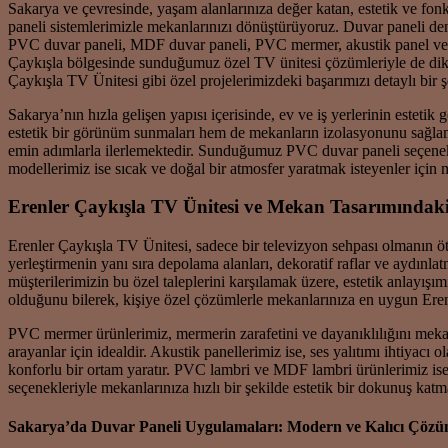
Sakarya ve çevresinde, yaşam alanlarınıza değer katan, estetik ve fo
paneli sistemlerimizle mekanlarınızı dönüştürüyoruz. Duvar paneli den
PVC duvar paneli, MDF duvar paneli, PVC mermer, akustik panel ve PV
Çaykışla bölgesinde sunduğumuz özel TV ünitesi çözümleriyle de di
Çaykışla TV Ünitesi gibi özel projelerimizdeki başarımızı detaylı bir ş
Sakarya’nın hızla gelişen yapısı içerisinde, ev ve iş yerlerinin estet
estetik bir görünüm sunmaları hem de mekanların izolasyonunu sağlamala
emin adımlarla ilerlemektedir. Sunduğumuz PVC duvar paneli seçenekl
modellerimiz ise sıcak ve doğal bir atmosfer yaratmak isteyenler için 
Erenler Çaykışla TV Ünitesi ve Mekan Tasarımındak
Erenler Çaykışla TV Ünitesi, sadece bir televizyon sehpası olmanın öt
yerleştirmenin yanı sıra depolama alanları, dekoratif raflar ve aydın
müşterilerimizin bu özel taleplerini karşılamak üzere, estetik anlayışı
olduğunu bilerek, kişiye özel çözümlerle mekanlarınıza en uygun Ere
PVC mermer ürünlerimiz, mermerin zarafetini ve dayanıklılığını mekanl
arayanlar için idealdir. Akustik panellerimiz ise, ses yalıtımı ihtiyacı
konforlu bir ortam yaratır. PVC lambri ve MDF lambri ürünlerimiz ise
seçenekleriyle mekanlarınıza hızlı bir şekilde estetik bir dokunuş katma
Sakarya’da Duvar Paneli Uygulamaları: Modern ve Kalıcı Çözü