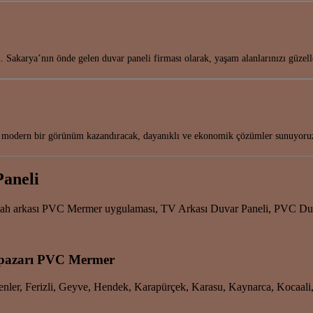
. Sakarya’nın önde gelen duvar paneli firması olarak, yaşam alanlarınızı güzel
k ve modern bir görünüm kazandıracak, dayanıklı ve ekonomik çözümler sunuyor
Paneli
gah arkası PVC Mermer uygulaması, TV Arkası Duvar Paneli, PVC Duva
apazarı PVC Mermer
Erenler, Ferizli, Geyve, Hendek, Karapürçek, Karasu, Kaynarca, Kocaal