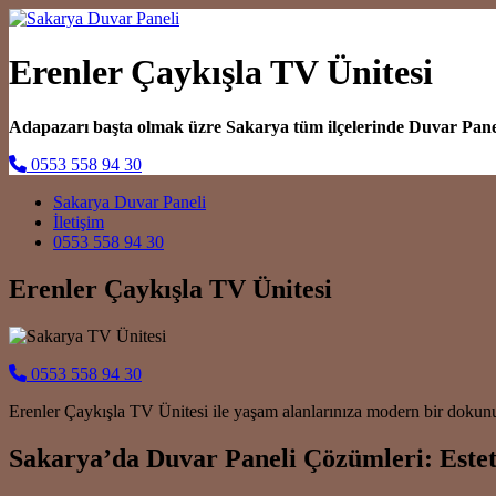
Erenler Çaykışla TV Ünitesi
Adapazarı başta olmak üzre Sakarya tüm ilçelerinde Duvar Pan
0553 558 94 30
Main Navigation
Sakarya Duvar Paneli
İletişim
0553 558 94 30
Erenler Çaykışla TV Ünitesi
0553 558 94 30
Erenler Çaykışla TV Ünitesi ile yaşam alanlarınıza modern bir dokunuş
Sakarya’da Duvar Paneli Çözümleri: Estet