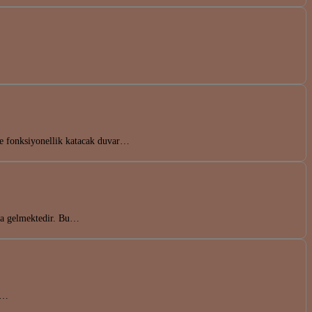
ve fonksiyonellik katacak duvar…
nda gelmektedir. Bu…
en…