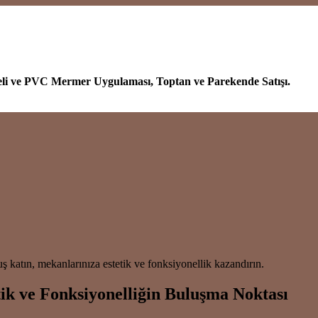
eli ve PVC Mermer Uygulaması, Toptan ve Parekende Satışı.
 katın, mekanlarınıza estetik ve fonksiyonellik kazandırın.
ik ve Fonksiyonelliğin Buluşma Noktası