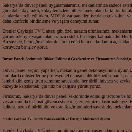
Sakarya’da duvar paneli uygulamalarımız, mekanlarınıza sadece estet
göre daha dayanıklı, kolay temizlenebilir ve mekanlara farklı bir kara
alanlarda tercih edilirken, MDF duvar panelleri ise daha çok salon, ya
daha konforlu bir dinleme ve yaşam deneyimi sunar.
Erenler Çaykışla TV Ünitesi gibi özel tasarım ürünlerimiz, mekanlarını
görünümleriyle yaşam alanlarınıza estetik bir değer katmaktadır. Her b
Bu sayede, hem görsel olarak tatmin edici hem de kullanım açısında
koruyucu bir işlev görür.
Duvar Paneli Seçiminde Dikkat Edilmesi Gerekenler ve Firmamızın Sunduğu 
Duvar paneli seçimi yaparken, mekanın genel dekorasyonuna uyumu, kull
konularda müşterilerine profesyonel danışmanlık hizmeti sunarak, 
lambri gibi geniş ürün gamımız sayesinde, her türlü ihtiyaca ve zevk
düzeyde karşılamak için titiz bir çalışma yürütüyoruz.
Firmamız, Sakarya’da duvar paneli sektöründe edindiği tecrübe ve bilg
ve zamanında teslimat güvencesiyle müşterilerimize ulaştırmaktayız. 
kalitesi, uzun ömürlülüğü ve estetik görünümleri sayesinde, mekanları
Erenler Çaykışla TV Ünitesi: Fonksiyonellik ve Estetiğin Mükemmel Uyumu
Erenler Çaykışla TV Ünitesi, günümüz modern yaşam alanlarının vazge