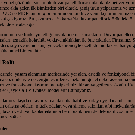
nksiyonel çözümler sunan bir duvar paneli firması olarak hizmet veriyo
ince akla gelen ilk isimlerden biri olarak, geniş ürün yelpazemiz ve uz
C ile MDF lambri gibi birbirinden farklı ve yenilikçi ürünlerimizle 
kkat çekiyoruz. Bu yazımızda, Sakarya’da duvar paneli sektöründeki ö
ekilde ele alacağız.
ik görünümü ve fonksiyonelliği büyük önem taşımaktadır. Duvar panelleri
rı, temizlik kolaylığı ve dayanıklılıkları ile öne çıkarlar. Firmamız, 
eri, suya ve neme karşı yüksek direnciyle özellikle mutfak ve banyo g
mükemmel bir tercihtir.
i Rolü
esinde, yaşam alanınızın merkezinde yer alan, estetik ve fonksiyonel bi
latma çözümleriyle de zenginleştirilerek mekanın genel dekorasyonuna ön
mızı ve fonksiyonel tasarım prensiplerimizi bir araya getirerek özgün TV 
nler Çaykışla TV Ünitesi modellerini sunuyoruz.
arınıza taşırken, aynı zamanda daha hafif ve kolay uygulanabilir bir al
 olan çalışma odaları, müzik odaları veya sinema salonları gibi mekanlard
, tavan ve duvar kaplamalarında hem pratik hem de dekoratif çözümler s
nızı sağlar.
mler