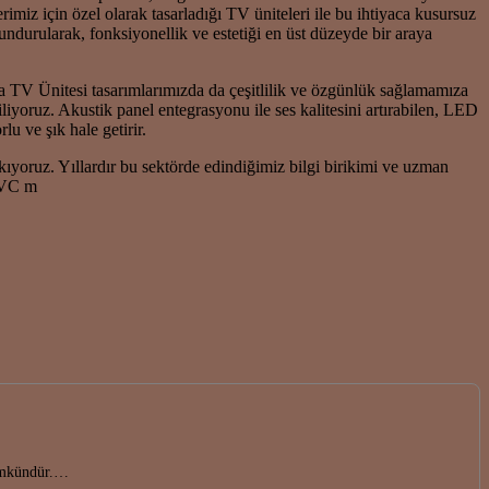
imiz için özel olarak tasarladığı TV üniteleri ile bu ihtiyaca kusursuz
ndurularak, fonksiyonellik ve estetiği en üst düzeyde bir araya
TV Ünitesi tasarımlarımızda da çeşitlilik ve özgünlük sağlamamıza
liyoruz. Akustik panel entegrasyonu ile ses kalitesini artırabilen, LED
u ve şık hale getirir.
ıyoruz. Yıllardır bu sektörde edindiğimiz bilgi birikimi ve uzman
 PVC m
mümkündür.…