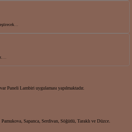
leştirecek…
uz.…
r Paneli Lambiri uygulaması yapılmaktadır.
i, Pamukova, Sapanca, Serdivan, Söğütlü, Taraklı ve Düzce.