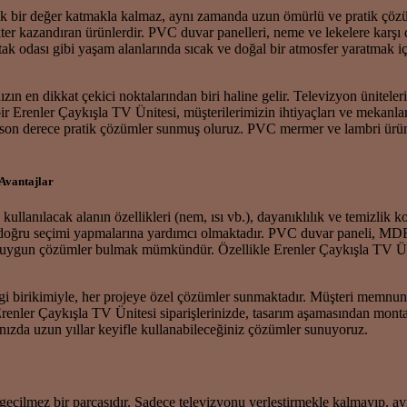
ik bir değer katmakla kalmaz, aynı zamanda uzun ömürlü ve pratik çözü
kter kazandıran ürünlerdir. PVC duvar panelleri, neme ve lekelere karşı 
tak odası gibi yaşam alanlarında sıcak ve doğal bir atmosfer yaratmak iç
zın en dikkat çekici noktalarından biri haline gelir. Televizyon ünitele
ir Erenler Çaykışla TV Ünitesi, müşterilerimizin ihtiyaçları ve mekanları
n son derece pratik çözümler sunmuş oluruz. PVC mermer ve lambri ürü
Avantajlar
anılacak alanın özellikleri (nem, ısı vb.), dayanıklılık ve temizlik ko
en doğru seçimi yapmalarına yardımcı olmaktadır. PVC duvar paneli, 
e uygun çözümler bulmak mümkündür. Özellikle Erenler Çaykışla TV Ünites
i birikimiyle, her projeye özel çözümler sunmaktadır. Müşteri memnuniye
Erenler Çaykışla TV Ünitesi siparişlerinizde, tasarım aşamasından mont
nızda uzun yıllar keyifle kullanabileceğiniz çözümler sunuyoruz.
çilmez bir parçasıdır. Sadece televizyonu yerleştirmekle kalmayıp, ayn