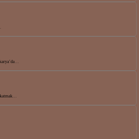
…
Sakarya’da…
uş katmak…