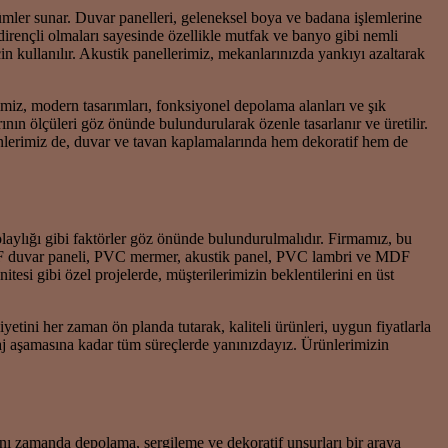
mler sunar. Duvar panelleri, geleneksel boya ve badana işlemlerine
dirençli olmaları sayesinde özellikle mutfak ve banyo gibi nemli
in kullanılır. Akustik panellerimiz, mekanlarınızda yankıyı azaltarak
rimiz, modern tasarımları, fonksiyonel depolama alanları ve şık
nın ölçüleri göz önünde bulundurularak özenle tasarlanır ve üretilir.
nlerimiz de, duvar ve tavan kaplamalarında hem dekoratif hem de
laylığı gibi faktörler göz önünde bulundurulmalıdır. Firmamız, bu
MDF duvar paneli, PVC mermer, akustik panel, PVC lambri ve MDF
i gibi özel projelerde, müşterilerimizin beklentilerini en üst
tini her zaman ön planda tutarak, kaliteli ürünleri, uygun fiyatlarla
aj aşamasına kadar tüm süreçlerde yanınızdayız. Ürünlerimizin
ı zamanda depolama, sergileme ve dekoratif unsurları bir araya