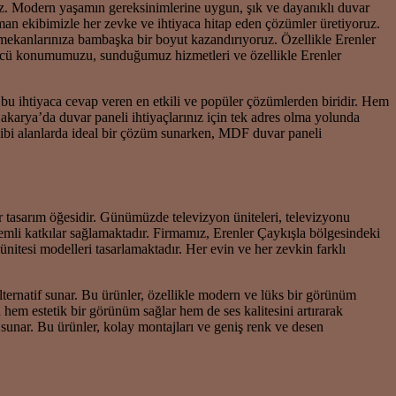
ruz. Modern yaşamın gereksinimlerine uygun, şık ve dayanıklı duvar
man ekibimizle her zevke ve ihtiyaca hitap eden çözümler üretiyoruz.
mekanlarınıza bambaşka bir boyut kazandırıyoruz. Özellikle Erenler
ncü konumumuzu, sunduğumuz hizmetleri ve özellikle Erenler
, bu ihtiyaca cevap veren en etkili ve popüler çözümlerden biridir. Hem
Sakarya’da duvar paneli ihtiyaçlarınız için tek adres olma yolunda
ibi alanlarda ideal bir çözüm sunarken, MDF duvar paneli
r tasarım öğesidir. Günümüzde televizyon üniteleri, televizyonu
emli katkılar sağlamaktadır. Firmamız, Erenler Çaykışla bölgesindeki
ünitesi modelleri tasarlamaktadır. Her evin ve her zevkin farklı
ternatif sunar. Bu ürünler, özellikle modern ve lüks bir görünüm
a hem estetik bir görünüm sağlar hem de ses kalitesini artırarak
unar. Bu ürünler, kolay montajları ve geniş renk ve desen