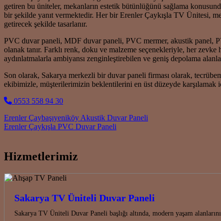
getiren bu üniteler, mekanların estetik bütünlüğünü sağlama konusunda 
bir şekilde yanıt vermektedir. Her bir Erenler Çaykışla TV Ünitesi, m
getirecek şekilde tasarlanır.
PVC duvar paneli, MDF duvar paneli, PVC mermer, akustik panel, PVC
olanak tanır. Farklı renk, doku ve malzeme seçenekleriyle, her zevke h
aydınlatmalarla ambiyansı zenginleştirebilen ve geniş depolama alanları
Son olarak, Sakarya merkezli bir duvar paneli firması olarak, tecrübe
ekibimizle, müşterilerimizin beklentilerini en üst düzeyde karşılama
0553 558 94 30
Post navigation
Erenler Çaybaşıyeniköy Akustik Duvar Paneli
Erenler Çaykışla PVC Duvar Paneli
Hizmetlerimiz
Sakarya TV Üniteli Duvar Paneli
Sakarya TV Üniteli Duvar Paneli başlığı altında, modern yaşam alanları