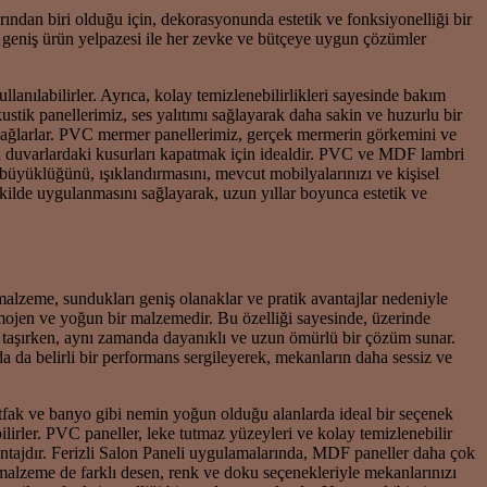
rından biri olduğu için, dekorasyonunda estetik ve fonksiyonelliği bir
u geniş ürün yelpazesi ile her zevke ve bütçeye uygun çözümler
lanılabilirler. Ayrıca, kolay temizlenebilirlikleri sayesinde bakım
stik panellerimiz, ses yalıtımı sağlayarak daha sakin ve huzurlu bir
a sağlarlar. PVC mermer panellerimiz, gerçek mermerin görkemini ve
eya duvarlardaki kusurları kapatmak için idealdir. PVC ve MDF lambri
 büyüklüğünü, ışıklandırmasını, mevcut mobilyalarınızı ve kişisel
ilde uygulanmasını sağlayarak, uzun yıllar boyunca estetik ve
alzeme, sundukları geniş olanaklar ve pratik avantajlar nedeniyle
homojen ve yoğun bir malzemedir. Bu özelliği sayesinde, üzerinde
ra taşırken, aynı zamanda dayanıklı ve uzun ömürlü bir çözüm sunar.
a da belirli bir performans sergileyerek, mekanların daha sessiz ve
mutfak ve banyo gibi nemin yoğun olduğu alanlarda ideal bir seçenek
ilirler. PVC paneller, leke tutmaz yüzeyleri ve kolay temizlenebilir
vantajdır. Ferizli Salon Paneli uygulamalarında, MDF paneller daha çok
 malzeme de farklı desen, renk ve doku seçenekleriyle mekanlarınızı