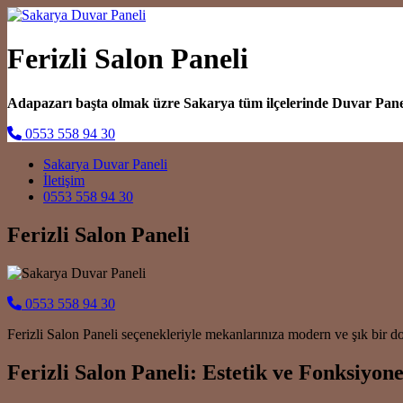
Ferizli Salon Paneli
Adapazarı başta olmak üzre Sakarya tüm ilçelerinde Duvar Pan
0553 558 94 30
Main Navigation
Sakarya Duvar Paneli
İletişim
0553 558 94 30
Ferizli Salon Paneli
0553 558 94 30
Ferizli Salon Paneli seçenekleriyle mekanlarınıza modern ve şık bir do
Ferizli Salon Paneli: Estetik ve Fonksiyon