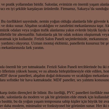
ve pratik yollarından biridir. Salonlar, evimizin en önemli yaşam alanla
yacı en iyi şekilde karşılayan ürünlerdir. Firmamız, Sakarya’da sunduğ
 Bu özellikleri sayesinde, nemin yoğun olduğu alanlarda bile güvenle kul
e doku sunar. Ahşabın sıcaklığını ve zarafetini mekanlarınıza taşır. Aku
, müzik odaları veya yoğun trafik alanlarına yakın evlerde büyük fayd
ebilir bir alternatiftir. Salonlarda şık bir odak noktası oluşturmak v
atmak için kullanılır. Ferizli Salon Paneli seçimlerinizde, mekanınızın
yardımcı oluyoruz. Uzman montaj ekibimiz, panellerin kusursuz bir şek
 mekanlarınızda fark yaratın.
emli bir yer tutmaktadır. Ferizli Salon Paneli tercihlerinde bu iki m
iflerinin yüksek basınç ve ısı altında birleştirilmesiyle elde edilen, 
lir. MDF duvar panelleri, ahşabın doğal dokusunu ve sıcaklığını mekanla
ara sofistike bir hava katmaktadır. MDF paneller, ses yalıtımı konusund
rşı üstün dirençleri ile bilinir. Bu özelliği, PVC panelleri özellikle 
sinde, salonlarda da modern ve şık bir görünüm elde etmek için kullanılab
ça basittir, bu da yoğun yaşam temposuna sahip kişiler için büyük bir a
ller daha modern, minimalist ve fonksiyonel bir görünüm sunar. Her iki