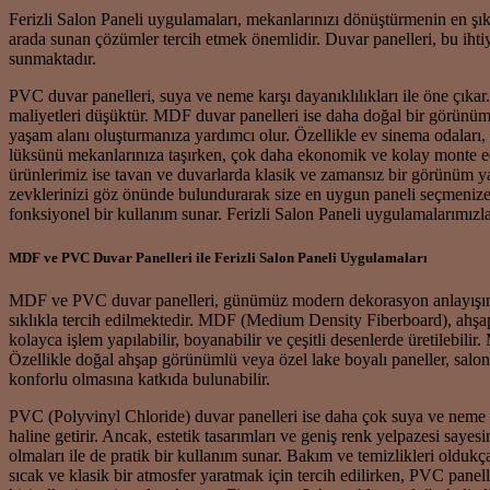
Ferizli Salon Paneli uygulamaları, mekanlarınızı dönüştürmenin en şık 
arada sunan çözümler tercih etmek önemlidir. Duvar panelleri, bu ihti
sunmaktadır.
PVC duvar panelleri, suya ve neme karşı dayanıklılıkları ile öne çıkar.
maliyetleri düşüktür. MDF duvar panelleri ise daha doğal bir görünüm v
yaşam alanı oluşturmanıza yardımcı olur. Özellikle ev sinema odaları
lüksünü mekanlarınıza taşırken, çok daha ekonomik ve kolay monte edil
ürünlerimiz ise tavan ve duvarlarda klasik ve zamansız bir görünüm yar
zevklerinizi göz önünde bulundurarak size en uygun paneli seçmenize 
fonksiyonel bir kullanım sunar. Ferizli Salon Paneli uygulamalarımızla
MDF ve PVC Duvar Panelleri ile Ferizli Salon Paneli Uygulamaları
MDF ve PVC duvar panelleri, günümüz modern dekorasyon anlayışında ön
sıklıkla tercih edilmektedir. MDF (Medium Density Fiberboard), ahşap l
kolayca işlem yapılabilir, boyanabilir ve çeşitli desenlerde üretilebi
Özellikle doğal ahşap görünümlü veya özel lake boyalı paneller, salonl
konforlu olmasına katkıda bulunabilir.
PVC (Polyvinyl Chloride) duvar panelleri ise daha çok suya ve neme ka
haline getirir. Ancak, estetik tasarımları ve geniş renk yelpazesi saye
olmaları ile de pratik bir kullanım sunar. Bakım ve temizlikleri olduk
sıcak ve klasik bir atmosfer yaratmak için tercih edilirken, PVC pane