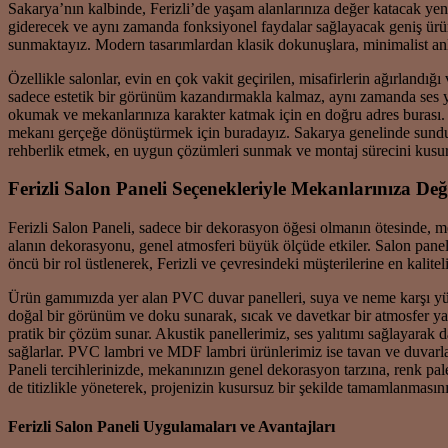
Sakarya’nın kalbinde, Ferizli’de yaşam alanlarınıza değer katacak yenil
giderecek ve aynı zamanda fonksiyonel faydalar sağlayacak geniş ürün 
sunmaktayız. Modern tasarımlardan klasik dokunuşlara, minimalist anla
Özellikle salonlar, evin en çok vakit geçirilen, misafirlerin ağırlandığ
sadece estetik bir görünüm kazandırmakla kalmaz, aynı zamanda ses yalı
okumak ve mekanlarınıza karakter katmak için en doğru adres burası
mekanı gerçeğe dönüştürmek için buradayız. Sakarya genelinde sunduğu
rehberlik etmek, en uygun çözümleri sunmak ve montaj sürecini kusur
Ferizli Salon Paneli Seçenekleriyle Mekanlarınıza De
Ferizli Salon Paneli, sadece bir dekorasyon öğesi olmanın ötesinde, me
alanın dekorasyonu, genel atmosferi büyük ölçüde etkiler. Salon panel
öncü bir rol üstlenerek, Ferizli ve çevresindeki müşterilerine en kalit
Ürün gamımızda yer alan PVC duvar panelleri, suya ve neme karşı yükse
doğal bir görünüm ve doku sunarak, sıcak ve davetkar bir atmosfer ya
pratik bir çözüm sunar. Akustik panellerimiz, ses yalıtımı sağlayarak
sağlarlar. PVC lambri ve MDF lambri ürünlerimiz ise tavan ve duvarlar
Paneli tercihlerinizde, mekanınızın genel dekorasyon tarzına, renk p
de titizlikle yöneterek, projenizin kusursuz bir şekilde tamamlanmasını
Ferizli Salon Paneli Uygulamaları ve Avantajları