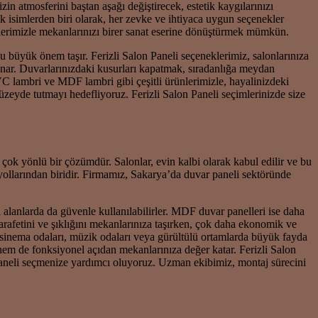
in atmosferini baştan aşağı değiştirecek, estetik kaygılarınızı
 isimlerden biri olarak, her zevke ve ihtiyaca uygun seçenekler
ünlerimizle mekanlarınızı birer sanat eserine dönüştürmek mümkün.
onu büyük önem taşır. Ferizli Salon Paneli seçeneklerimiz, salonlarınıza
sunar. Duvarlarınızdaki kusurları kapatmak, sıradanlığa meydan
lambri ve MDF lambri gibi çeşitli ürünlerimizle, hayalinizdeki
eyde tutmayı hedefliyoruz. Ferizli Salon Paneli seçimlerinizde size
 çok yönlü bir çözümdür. Salonlar, evin kalbi olarak kabul edilir ve bu
 yollarından biridir. Firmamız, Sakarya’da duvar paneli sektöründe
 alanlarda da güvenle kullanılabilirler. MDF duvar panelleri ise daha
afetini ve şıklığını mekanlarınıza taşırken, çok daha ekonomik ve
v sinema odaları, müzik odaları veya gürültülü ortamlarda büyük fayda
hem de fonksiyonel açıdan mekanlarınıza değer katar. Ferizli Salon
 paneli seçmenize yardımcı oluyoruz. Uzman ekibimiz, montaj sürecini