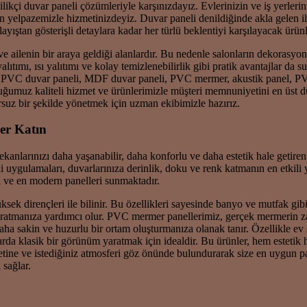
ikçi duvar paneli çözümleriyle karşınızdayız. Evlerinizin ve iş yerleriniz
yelpazemizle hizmetinizdeyiz. Duvar paneli denildiğinde akla gelen ilk
yıştan gösterişli detaylara kadar her türlü beklentiyi karşılayacak ür
ı ve ailenin bir araya geldiği alanlardır. Bu nedenle salonların dekorasy
tımı, ısı yalıtımı ve kolay temizlenebilirlik gibi pratik avantajlar da 
. PVC duvar paneli, MDF duvar paneli, PVC mermer, akustik panel, PVC 
muz kaliteli hizmet ve ürünlerimizle müşteri memnuniyetini en üst düz
suz bir şekilde yönetmek için uzman ekibimizle hazırız.
ğer Katın
kanlarınızı daha yaşanabilir, daha konforlu ve daha estetik hale getiren
i uygulamaları, duvarlarınıza derinlik, doku ve renk katmanın en etkili
eli ve en modern panelleri sunmaktadır.
k dirençleri ile bilinir. Bu özellikleri sayesinde banyo ve mutfak gibi
ratmanıza yardımcı olur. PVC mermer panellerimiz, gerçek mermerin zar
 daha sakin ve huzurlu bir ortam oluşturmanıza olanak tanır. Özellikle e
da klasik bir görünüm yaratmak için idealdir. Bu ürünler, hem estetik 
aletine ve istediğiniz atmosferi göz önünde bulundurarak size en uygun
 sağlar.