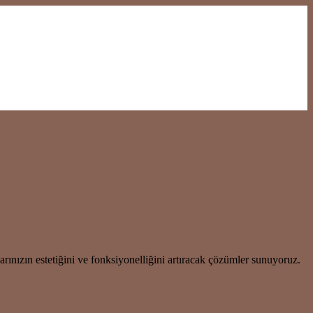
rınızın estetiğini ve fonksiyonelliğini artıracak çözümler sunuyoruz.