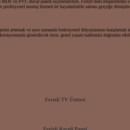
li MDF ve PVC duvar paneli seçenekleriyle, Ferizli’deki müşterilerine e
 profesyonel montaj hizmeti ile hayalinizdeki salonu gerçeğe dönüştüre
eğerini artırmak ve aynı zamanda fonksiyonel ihtiyaçlarınızı karşılamak 
dekorasyonunda gösterilecek özen, genel yaşam kalitemizi doğrudan etkile
Ferizli TV Ünitesi
Ferizli Keçeli Panel