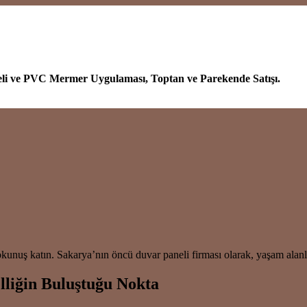
eli ve PVC Mermer Uygulaması, Toptan ve Parekende Satışı.
kunuş katın. Sakarya’nın öncü duvar paneli firması olarak, yaşam alanla
elliğin Buluştuğu Nokta