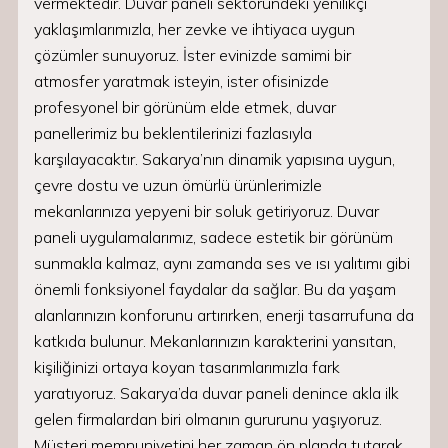
vermektedir. Duvar paneli sektöründeki yenilikçi
yaklaşımlarımızla, her zevke ve ihtiyaca uygun
çözümler sunuyoruz. İster evinizde samimi bir
atmosfer yaratmak isteyin, ister ofisinizde
profesyonel bir görünüm elde etmek, duvar
panellerimiz bu beklentilerinizi fazlasıyla
karşılayacaktır. Sakarya’nın dinamik yapısına uygun,
çevre dostu ve uzun ömürlü ürünlerimizle
mekanlarınıza yepyeni bir soluk getiriyoruz. Duvar
paneli uygulamalarımız, sadece estetik bir görünüm
sunmakla kalmaz, aynı zamanda ses ve ısı yalıtımı gibi
önemli fonksiyonel faydalar da sağlar. Bu da yaşam
alanlarınızın konforunu artırırken, enerji tasarrufuna da
katkıda bulunur. Mekanlarınızın karakterini yansıtan,
kişiliğinizi ortaya koyan tasarımlarımızla fark
yaratıyoruz. Sakarya’da duvar paneli denince akla ilk
gelen firmalardan biri olmanın gururunu yaşıyoruz.
Müşteri memnuniyetini her zaman ön planda tutarak,