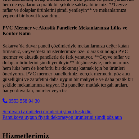
hem de eşyalarınızı pratik bir şekilde saklayabilirsiniz. **Geyve
raflar ve dolaplar ürünlerini şimdi yenileyin** ve mekanlarınıza
yepyeni bir boyut kazandırın.
PVC Mermer ve Akustik Panellerle Mekanlarınıza Lüks ve
Konfor Katın
Sakarya’da duvar paneli çözümleriyle mekanlarınıza değer katan
firmamız, Geyve’deki müşterilerimize özel olarak sunduğu PVC
mermer ve akustik panellerle de fark yaratıyor. **Geyve raflar ve
dolaplar ürünlerini şimdi yenileyin** düşüncesiyle, mekanlarınıza
hem lüks hem de konforlu bir dokunuş katmak için bu ürünleri
öneriyoruz. PVC mermer panellerimiz, gerçek mermerin göz alıcı
güzelliğini ve zarafetini daha uygun bir maliyetle ve daha pratik bir
şekilde mekanlarınıza taşıyor. Bu paneller, mutfak tezgah araları,
banyo duvarları, antreler veya tic
0553 558 94 30
Post navigation
Serdivan tv üniteleri ürünlerini şimdi keşfedin
Pamukova uygun fiyatlı dekorasyon ürünlerini şimdi göz atın
Hizmetlerimiz