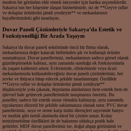
modern bir görünüm elde etmek isteyenler için harika seçeneklerdir.
Sakarya’nın her köşesine ulaşan hizmetimizle, siz de **Geyve raflar
ve dolaplar ürünlerini şimdi yenileyin** ve mekanlarınızı
hayallerinizdeki gibi tasarlayın.
Duvar Paneli Çözümleriyle Sakarya’da Estetik ve
Fonksiyonelliği Bir Arada Yaşayın
Sakarya’da duvar paneli sektöründe öncü bir firma olarak,
mekanlarınıza değer katacak birbirinden şık ve kullanışlı ürünler
sunmaktayız. Duvar panellerimiz, mekanlarınızı sadece görsel olarak
güzelleştirmekle kalmaz, aynı zamanda sunduğu ek fonksiyonlarla
da yaşam kalitenizi artırır. Evlerinizde, ofislerinizde veya ticari
mekanlarınızda kullanabileceğiniz duvar paneli çözümlerimiz, her
zevke ve ihtiyaca hitap edecek şekilde tasarlanmıştır. Özellikle
**Geyve raflar ve dolaplar ürünlerini şimdi yenileyin**
düşüncesiyle yola çıkarak, depolama alanlarınızı hem estetik hem de
işlevsel hale getirecek panellerimizle tanışmanızı öneririz. Bu
paneller, sadece bir estetik unsur olmakla kalmayıp, aynı zamanda
eşyalarınızı düzenli bir şekilde saklamanıza olanak tanır. PVC duvar
panellerimiz, suya ve neme karşı üstün dirençleri sayesinde banyo
ve mutfak gibi nemli alanlarda ideal bir çözüm sunar. Kolay
temizlenebilme özellikleri ile de bakımını oldukça pratik hale
getirirler. MDF duvar panellerimiz ise, doğal ahşap görünümü ve