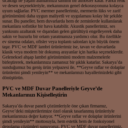
sıcaklığı ile yaşam alanlarınıza samimi bir atmosfer katar. Farklı renk
ve desen seçenekleriyle, mekanınızın genel dekorasyonuna kolayca
uyum sağlarlar. PVC mermer panellerimiz, mermerin lüks ve zarif
görünümünü daha uygun maliyetli ve uygulaması kolay bir şekilde
sunar. Bu paneller, hem duvarlarda hem de zeminlerde kullanılarak
mekanlara sofistike bir hava katabilir. Akustik panellerimiz, ses
yankısını azaltarak ve dışarıdan gelen gürültüyü engelleyerek daha
sakin ve huzurlu bir ortam yaratmanıza yardımcı olur. Bu özellikle
ev sinema odaları, ofisler veya toplantı salonları için büyük önem
taşır. PVC ve MDF lambri ürünlerimiz ise, tavan ve duvarlarda
klasik veya modern bir dokunuş arayanlar için harika seçeneklerdir.
Geleneksel ahşap lambri görünümünü modern malzemelerle
birleştirerek, mekanlarınıza zamansız bir şıklık katarlar. Sakarya’da
sunduğumuz bu geniş ürün yelpazesi ile, **Geyve raflar ve dolaplar
ürünlerini şimdi yenileyin** ve mekanlarınızı hayallerinizdeki gibi
dönüştürün.
PVC ve MDF Duvar Panelleriyle Geyve’de
Mekanlarınızı Kişiselleştirin
Sakarya’da duvar paneli çözümleriyle öne çıkan firmamız,
Geyve’deki müşterilerimize özel olarak tasarlanmış ürünleriyle
mekanlarınıza değer katıyor. **Geyve raflar ve dolaplar ürünlerini
şimdi yenileyin** mottosuyla, hem estetik hem de fonksiyonel
depolama çözümleri sunuyoruz. PVC ve MDF duvar panellerimiz,