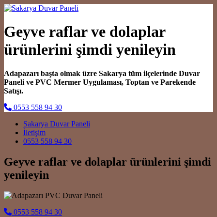
Geyve raflar ve dolaplar
ürünlerini şimdi yenileyin
Adapazarı başta olmak üzre Sakarya tüm ilçelerinde Duvar
Paneli ve PVC Mermer Uygulaması, Toptan ve Parekende
Satışı.
0553 558 94 30
Main Navigation
Sakarya Duvar Paneli
İletişim
0553 558 94 30
Geyve raflar ve dolaplar ürünlerini şimdi
yenileyin
0553 558 94 30