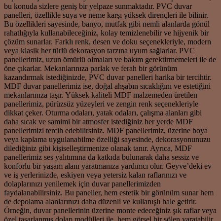
bu konuda sizlere geniş bir yelpaze sunmaktadır. PVC duvar
panelleri, özellikle suya ve neme karşı yüksek dirençleri ile bilinir.
Bu özellikleri sayesinde, banyo, mutfak gibi nemli alanlarda gönül
rahatlığıyla kullanabileceğiniz, kolay temizlenebilir ve hijyenik bir
çözüm sunarlar. Farklı renk, desen ve doku seçenekleriyle, modern
veya klasik her türlü dekorasyon tarzına uyum sağlarlar. PVC
panellerimiz, uzun ömürlü olmaları ve bakım gerektirmemeleri ile de
öne çıkarlar. Mekanlarınıza parlak ve ferah bir görünüm
kazandırmak istediğinizde, PVC duvar panelleri harika bir tercihtir.
MDF duvar panellerimiz ise, doğal ahşabın sıcaklığını ve estetiğini
mekanlarınıza taşır. Yüksek kaliteli MDF malzemeden üretilen
panellerimiz, pürüzsüz yüzeyleri ve zengin renk seçenekleriyle
dikkat çeker. Oturma odaları, yatak odaları, çalışma alanları gibi
daha sıcak ve samimi bir atmosfer istediğiniz her yerde MDF
panellerimizi tercih edebilirsiniz. MDF panellerimiz, üzerine boya
veya kaplama uygulanabilme özelliği sayesinde, dekorasyonunuzu
dilediğiniz gibi kişiselleştirmenize olanak tanır. Ayrıca, MDF
panellerimiz ses yalıtımına da katkıda bulunarak daha sessiz ve
konforlu bir yaşam alanı yaratmanıza yardımcı olur. Geyve’deki ev
ve iş yerlerinizde, eskiyen veya yetersiz kalan raflarınızı ve
dolaplarınızı yenilemek için duvar panellerimizden
faydalanabilirsiniz. Bu paneller, hem estetik bir görünüm sunar hem
de depolama alanlarınızı daha düzenli ve kullanışlı hale getirir.
Örneğin, duvar panellerinin üzerine monte edeceğiniz şık raflar veya
özel tasarlanmış dolap modülleri ile, hem görsel bir şölen yaratabilir