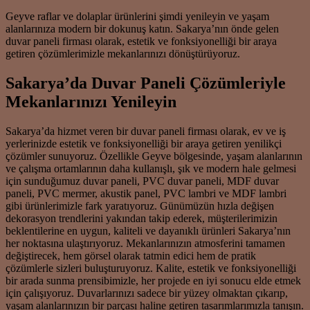
Geyve raflar ve dolaplar ürünlerini şimdi yenileyin ve yaşam
alanlarınıza modern bir dokunuş katın. Sakarya’nın önde gelen
duvar paneli firması olarak, estetik ve fonksiyonelliği bir araya
getiren çözümlerimizle mekanlarınızı dönüştürüyoruz.
Sakarya’da Duvar Paneli Çözümleriyle
Mekanlarınızı Yenileyin
Sakarya’da hizmet veren bir duvar paneli firması olarak, ev ve iş
yerlerinizde estetik ve fonksiyonelliği bir araya getiren yenilikçi
çözümler sunuyoruz. Özellikle Geyve bölgesinde, yaşam alanlarının
ve çalışma ortamlarının daha kullanışlı, şık ve modern hale gelmesi
için sunduğumuz duvar paneli, PVC duvar paneli, MDF duvar
paneli, PVC mermer, akustik panel, PVC lambri ve MDF lambri
gibi ürünlerimizle fark yaratıyoruz. Günümüzün hızla değişen
dekorasyon trendlerini yakından takip ederek, müşterilerimizin
beklentilerine en uygun, kaliteli ve dayanıklı ürünleri Sakarya’nın
her noktasına ulaştırıyoruz. Mekanlarınızın atmosferini tamamen
değiştirecek, hem görsel olarak tatmin edici hem de pratik
çözümlerle sizleri buluşturuyoruz. Kalite, estetik ve fonksiyonelliği
bir arada sunma prensibimizle, her projede en iyi sonucu elde etmek
için çalışıyoruz. Duvarlarınızı sadece bir yüzey olmaktan çıkarıp,
yaşam alanlarınızın bir parçası haline getiren tasarımlarımızla tanışın.