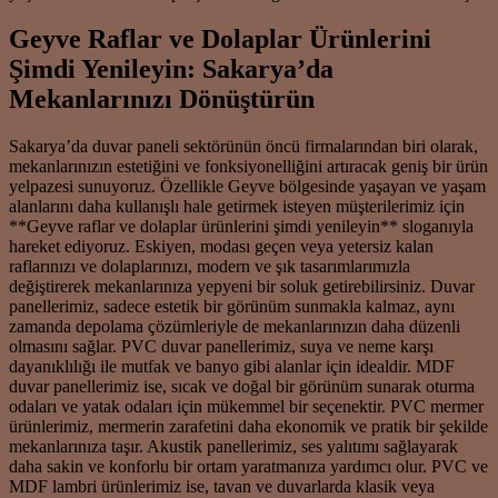
Geyve Raflar ve Dolaplar Ürünlerini
Şimdi Yenileyin: Sakarya’da
Mekanlarınızı Dönüştürün
Sakarya’da duvar paneli sektörünün öncü firmalarından biri olarak,
mekanlarınızın estetiğini ve fonksiyonelliğini artıracak geniş bir ürün
yelpazesi sunuyoruz. Özellikle Geyve bölgesinde yaşayan ve yaşam
alanlarını daha kullanışlı hale getirmek isteyen müşterilerimiz için
**Geyve raflar ve dolaplar ürünlerini şimdi yenileyin** sloganıyla
hareket ediyoruz. Eskiyen, modası geçen veya yetersiz kalan
raflarınızı ve dolaplarınızı, modern ve şık tasarımlarımızla
değiştirerek mekanlarınıza yepyeni bir soluk getirebilirsiniz. Duvar
panellerimiz, sadece estetik bir görünüm sunmakla kalmaz, aynı
zamanda depolama çözümleriyle de mekanlarınızın daha düzenli
olmasını sağlar. PVC duvar panellerimiz, suya ve neme karşı
dayanıklılığı ile mutfak ve banyo gibi alanlar için idealdir. MDF
duvar panellerimiz ise, sıcak ve doğal bir görünüm sunarak oturma
odaları ve yatak odaları için mükemmel bir seçenektir. PVC mermer
ürünlerimiz, mermerin zarafetini daha ekonomik ve pratik bir şekilde
mekanlarınıza taşır. Akustik panellerimiz, ses yalıtımı sağlayarak
daha sakin ve konforlu bir ortam yaratmanıza yardımcı olur. PVC ve
MDF lambri ürünlerimiz ise, tavan ve duvarlarda klasik veya