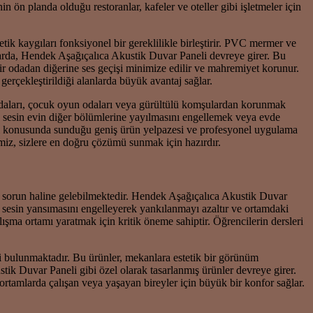
 ön planda olduğu restoranlar, kafeler ve oteller gibi işletmeler için
k kaygıları fonksiyonel bir gereklilikle birleştirir. PVC mermer ve
mlarda, Hendek Aşağıçalıca Akustik Duvar Paneli devreye girer. Bu
 bir odadan diğerine ses geçişi minimize edilir ve mahremiyet korunur.
gerçekleştirildiği alanlarda büyük avantaj sağlar.
 odaları, çocuk oyun odaları veya gürültülü komşulardan korunmak
nda sesin evin diğer bölümlerine yayılmasını engellemek veya evde
eli konusunda sunduğu geniş ürün yelpazesi ve profesyonel uygulama
miz, sizlere en doğru çözümü sunmak için hazırdır.
 bir sorun haline gelebilmektedir. Hendek Aşağıçalıca Akustik Duvar
r, sesin yansımasını engelleyerek yankılanmayı azaltır ve ortamdaki
lışma ortamı yaratmak için kritik öneme sahiptir. Öğrencilerin dersleri
ulunmaktadır. Bu ürünler, mekanlara estetik bir görünüm
ik Duvar Paneli gibi özel olarak tasarlanmış ürünler devreye girer.
 ortamlarda çalışan veya yaşayan bireyler için büyük bir konfor sağlar.