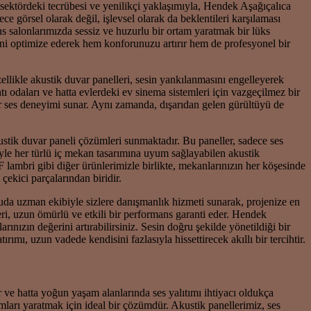
 sektördeki tecrübesi ve yenilikçi yaklaşımıyla, Hendek Aşağıçalıca
görsel olarak değil, işlevsel olarak da beklentileri karşılaması
ns salonlarımızda sessiz ve huzurlu bir ortam yaratmak bir lüks
ini optimize ederek hem konforunuzu artırır hem de profesyonel bir
ellikle akustik duvar panelleri, sesin yankılanmasını engelleyerek
antı odaları ve hatta evlerdeki ev sinema sistemleri için vazgeçilmez bir
ir ses deneyimi sunar. Aynı zamanda, dışarıdan gelen gürültüyü de
ustik duvar paneli çözümleri sunmaktadır. Bu paneller, sadece ses
yle her türlü iç mekan tasarımına uyum sağlayabilen akustik
bri gibi diğer ürünlerimizle birlikte, mekanlarınızın her köşesinde
ekici parçalarından biridir.
nuda uzman ekibiyle sizlere danışmanlık hizmeti sunarak, projenize en
ri, uzun ömürlü ve etkili bir performans garanti eder. Hendek
ınızın değerini artırabilirsiniz. Sesin doğru şekilde yönetildiği bir
ı, uzun vadede kendisini fazlasıyla hissettirecek akıllı bir tercihtir.
ar ve hatta yoğun yaşam alanlarında ses yalıtımı ihtiyacı oldukça
ları yaratmak için ideal bir çözümdür. Akustik panellerimiz, ses