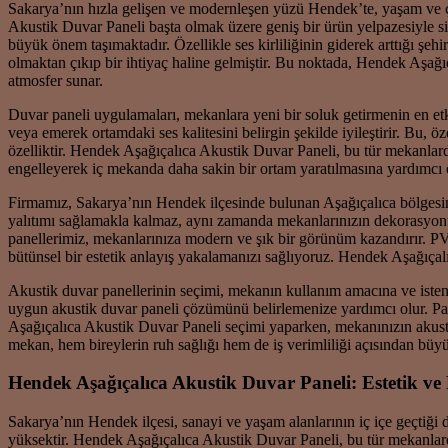
Sakarya’nın hızla gelişen ve modernleşen yüzü Hendek’te, yaşam ve çal
Akustik Duvar Paneli başta olmak üzere geniş bir ürün yelpazesiyle s
büyük önem taşımaktadır. Özellikle ses kirliliğinin giderek arttığı şe
olmaktan çıkıp bir ihtiyaç haline gelmiştir. Bu noktada, Hendek Aşağı
atmosfer sunar.
Duvar paneli uygulamaları, mekanlara yeni bir soluk getirmenin en etki
veya emerek ortamdaki ses kalitesini belirgin şekilde iyileştirir. Bu, öz
özelliktir. Hendek Aşağıçalıca Akustik Duvar Paneli, bu tür mekanlard
engelleyerek iç mekanda daha sakin bir ortam yaratılmasına yardımcı 
Firmamız, Sakarya’nın Hendek ilçesinde bulunan Aşağıçalıca bölgesinde
yalıtımı sağlamakla kalmaz, aynı zamanda mekanlarınızın dekorasyonun
panellerimiz, mekanlarınıza modern ve şık bir görünüm kazandırır. 
bütünsel bir estetik anlayış yakalamanızı sağlıyoruz. Hendek Aşağıçal
Akustik duvar panellerinin seçimi, mekanın kullanım amacına ve istene
uygun akustik duvar paneli çözümünü belirlemenize yardımcı olur. Pan
Aşağıçalıca Akustik Duvar Paneli seçimi yaparken, mekanınızın akustiğin
mekan, hem bireylerin ruh sağlığı hem de iş verimliliği açısından büyü
Hendek Aşağıçalıca Akustik Duvar Paneli: Estetik ve
Sakarya’nın Hendek ilçesi, sanayi ve yaşam alanlarının iç içe geçtiği di
yüksektir. Hendek Aşağıçalıca Akustik Duvar Paneli, bu tür mekanlarda