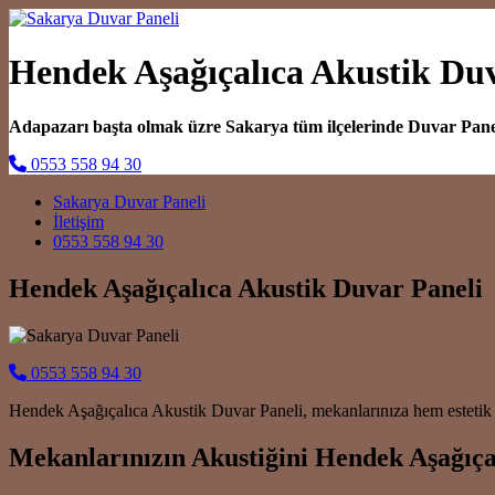
Hendek Aşağıçalıca Akustik Duv
Adapazarı başta olmak üzre Sakarya tüm ilçelerinde Duvar Pan
0553 558 94 30
Main Navigation
Sakarya Duvar Paneli
İletişim
0553 558 94 30
Hendek Aşağıçalıca Akustik Duvar Paneli
0553 558 94 30
Hendek Aşağıçalıca Akustik Duvar Paneli, mekanlarınıza hem estetik 
Mekanlarınızın Akustiğini Hendek Aşağıça