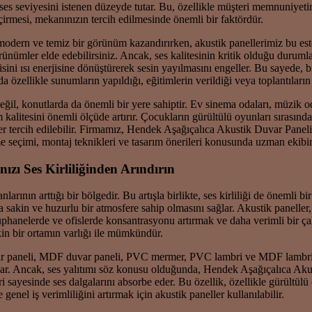
s seviyesini istenen düzeyde tutar. Bu, özellikle müşteri memnuniyetinin
çirmesi, mekanınızın tercih edilmesinde önemli bir faktördür.
ern ve temiz bir görünüm kazandırırken, akustik panellerimiz bu esteti
rünümler elde edebilirsiniz. Ancak, ses kalitesinin kritik olduğu duru
jisini ısı enerjisine dönüştürerek sesin yayılmasını engeller. Bu sayede,
özellikle sunumların yapıldığı, eğitimlerin verildiği veya toplantıların 
ğil, konutlarda da önemli bir yere sahiptir. Ev sinema odaları, müzik
m kalitesini önemli ölçüde artırır. Çocukların gürültülü oyunları sırası
ler tercih edilebilir. Firmamız, Hendek Aşağıçalıca Akustik Duvar Pan
me seçimi, montaj teknikleri ve tasarım önerileri konusunda uzman ekibi
zı Ses Kirliliğinden Arındırın
rının arttığı bir bölgedir. Bu artışla birlikte, ses kirliliği de önemli
a sakin ve huzurlu bir atmosfere sahip olmasını sağlar. Akustik panelle
tüphanelerde ve ofislerde konsantrasyonu artırmak ve daha verimli bir ça
kin bir ortamın varlığı ile mümkündür.
r paneli, MDF duvar paneli, PVC mermer, PVC lambri ve MDF lambri b
nar. Ancak, ses yalıtımı söz konusu olduğunda, Hendek Aşağıçalıca Akust
i sayesinde ses dalgalarını absorbe eder. Bu özellik, özellikle gürültülü
enel iş verimliliğini artırmak için akustik paneller kullanılabilir.