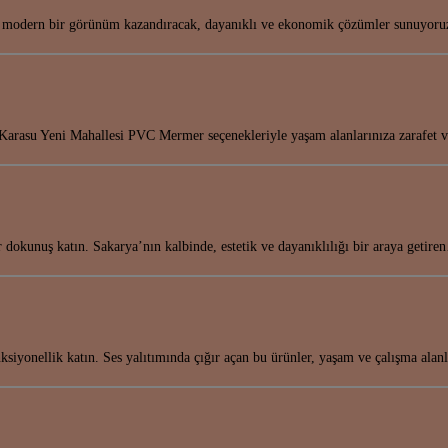
k ve modern bir görünüm kazandıracak, dayanıklı ve ekonomik çözümler sunuyor
arasu Yeni Mahallesi PVC Mermer seçenekleriyle yaşam alanlarınıza zarafet 
r dokunuş katın. Sakarya’nın kalbinde, estetik ve dayanıklılığı bir araya getir
ksiyonellik katın. Ses yalıtımında çığır açan bu ürünler, yaşam ve çalışma alan