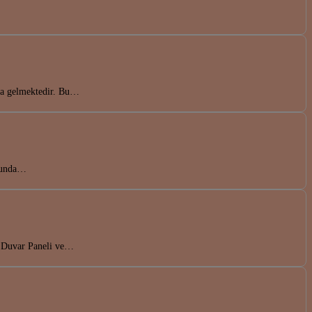
nda gelmektedir. Bu…
onunda…
da Duvar Paneli ve…