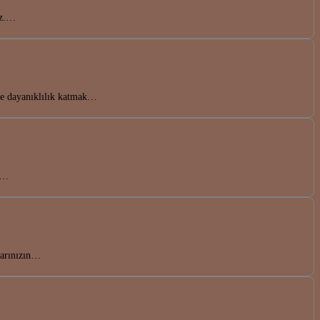
uz.…
ve dayanıklılık katmak…
en…
larınızın…