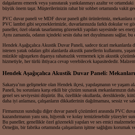
dalgalarını emerek veya yansıtarak yankılanmayı azaltır ve ortamdaki se
büyük önem taşır. Müşterilerinizin rahat bir sohbet ortamında vakit ge
PVC duvar paneli ve MDF duvar paneli gibi ürünlerimiz, mekanlara mod
PVC lambri gibi seçeneklerimizle, duvarlarınızda farklı dokular ve gö
paneller, özel olarak tasarlanmış gözenekli yapıları sayesinde ses ener
Aynı zamanda, odanın içindeki sesin daha net duyulmasını sağlar, bu da 
Hendek Aşağıçalıca Akustik Duvar Paneli, sadece ticari mekanlarda de
istenen yatak odaları gibi alanlarda akustik panellerin kullanımı, yaşa
müzikle uğraşırken dışarıya rahatsızlık vermemek için akustik çözüm
hizmetiyle, her türlü ihtiyaca cevap verebilecek kapasitededir. Malze
Hendek Aşağıçalıca Akustik Duvar Paneli: Mekanlarını
Sakarya’nın gelişmekte olan Hendek ilçesi, yapılaşmanın ve yaşam alanla
Paneli, bu sorunlara karşı etkili bir çözüm sunarak mekanlarınızın dah
genel ses seviyesini düşürür. Bu, özellikle okullarda, dersliklerde, kü
daha iyi anlaması, çalışanların dikkatlerinin dağılmaması, sessiz ve sa
Firmamızın sunduğu diğer duvar paneli çözümleri arasında PVC duva
kazandırmanın yanı sıra, hijyenik ve kolay temizlenebilir yüzeyler su
Bu paneller, genellikle özel gözenekli yapıları ve ses emici malzemeler
Örneğin, bir fabrika ortamında çalışanların işitme sağlığını korumak ve g