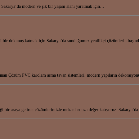
in! Sakarya’da modern ve şık bir yaşam alanı yaratmak için…
el bir dokunuş katmak için Sakarya’da sunduğumuz yenilikçi çözümlerin başı
Sunan Çözüm PVC karolam asma tavan sistemleri, modern yapıların dekorasy
liği bir araya getiren çözümlerimizle mekanlarınıza değer katıyoruz. Sakarya’