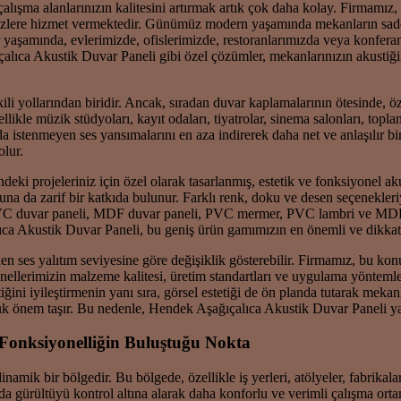
ışma alanlarınızın kalitesini artırmak artık çok daha kolay. Firmamız,
izlere hizmet vermektedir. Günümüz modern yaşamında mekanların sadece 
hir yaşamında, evlerimizde, ofislerimizde, restoranlarımızda veya konfera
çalıca Akustik Duvar Paneli gibi özel çözümler, mekanlarınızın akustiğ
li yollarından biridir. Ancak, sıradan duvar kaplamalarının ötesinde, öz
ellikle müzik stüdyoları, kayıt odaları, tiyatrolar, sinema salonları, topl
a istenmeyen ses yansımalarını en aza indirerek daha net ve anlaşılır b
olur.
ki projeleriniz için özel olarak tasarlanmış, estetik ve fonksiyonel ak
a da zarif bir katkıda bulunur. Farklı renk, doku ve desen seçenekleri
PVC duvar paneli, MDF duvar paneli, PVC mermer, PVC lambri ve MDF lam
ıca Akustik Duvar Paneli, bu geniş ürün gamımızın en önemli ve dikkat ç
n ses yalıtım seviyesine göre değişiklik gösterebilir. Firmamız, bu ko
ellerimizin malzeme kalitesi, üretim standartları ve uygulama yöntemle
i iyileştirmenin yanı sıra, görsel estetiği de ön planda tutarak mekanlar
k önem taşır. Bu nedenle, Hendek Aşağıçalıca Akustik Duvar Paneli yatırım
 Fonksiyonelliğin Buluştuğu Nokta
namik bir bölgedir. Bu bölgede, özellikle iş yerleri, atölyeler, fabrikal
 gürültüyü kontrol altına alarak daha konforlu ve verimli çalışma ortam