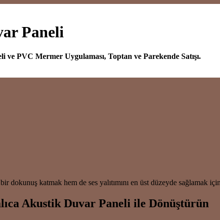
ar Paneli
eli ve PVC Mermer Uygulaması, Toptan ve Parekende Satışı.
bir dokunuş katmak hem de ses yalıtımını en üst düzeyde sağlamak içi
lıca Akustik Duvar Paneli ile Dönüştürün