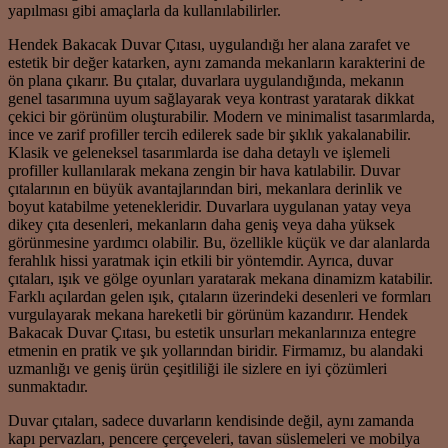
yapılması gibi amaçlarla da kullanılabilirler.
Hendek Bakacak Duvar Çıtası, uygulandığı her alana zarafet ve
estetik bir değer katarken, aynı zamanda mekanların karakterini de
ön plana çıkarır. Bu çıtalar, duvarlara uygulandığında, mekanın
genel tasarımına uyum sağlayarak veya kontrast yaratarak dikkat
çekici bir görünüm oluşturabilir. Modern ve minimalist tasarımlarda,
ince ve zarif profiller tercih edilerek sade bir şıklık yakalanabilir.
Klasik ve geleneksel tasarımlarda ise daha detaylı ve işlemeli
profiller kullanılarak mekana zengin bir hava katılabilir. Duvar
çıtalarının en büyük avantajlarından biri, mekanlara derinlik ve
boyut katabilme yetenekleridir. Duvarlara uygulanan yatay veya
dikey çıta desenleri, mekanların daha geniş veya daha yüksek
görünmesine yardımcı olabilir. Bu, özellikle küçük ve dar alanlarda
ferahlık hissi yaratmak için etkili bir yöntemdir. Ayrıca, duvar
çıtaları, ışık ve gölge oyunları yaratarak mekana dinamizm katabilir.
Farklı açılardan gelen ışık, çıtaların üzerindeki desenleri ve formları
vurgulayarak mekana hareketli bir görünüm kazandırır. Hendek
Bakacak Duvar Çıtası, bu estetik unsurları mekanlarınıza entegre
etmenin en pratik ve şık yollarından biridir. Firmamız, bu alandaki
uzmanlığı ve geniş ürün çeşitliliği ile sizlere en iyi çözümleri
sunmaktadır.
Duvar çıtaları, sadece duvarların kendisinde değil, aynı zamanda
kapı pervazları, pencere çerçeveleri, tavan süslemeleri ve mobilya