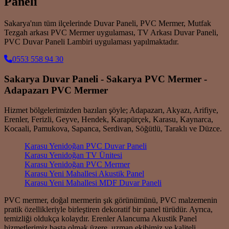
Paneli
Sakarya'nın tüm ilçelerinde Duvar Paneli, PVC Mermer, Mutfak
Tezgah arkası PVC Mermer uygulaması, TV Arkası Duvar Paneli,
PVC Duvar Paneli Lambiri uygulaması yapılmaktadır.
0553 558 94 30
Sakarya Duvar Paneli - Sakarya PVC Mermer -
Adapazarı PVC Mermer
Hizmet bölgelerimizden bazıları şöyle; Adapazarı, Akyazı, Arifiye,
Erenler, Ferizli, Geyve, Hendek, Karapürçek, Karasu, Kaynarca,
Kocaali, Pamukova, Sapanca, Serdivan, Söğütlü, Taraklı ve Düzce.
Karasu Yenidoğan PVC Duvar Paneli
Karasu Yenidoğan TV Ünitesi
Karasu Yenidoğan PVC Mermer
Karasu Yeni Mahallesi Akustik Panel
Karasu Yeni Mahallesi MDF Duvar Paneli
PVC mermer, doğal mermerin şık görünümünü, PVC malzemenin
pratik özellikleriyle birleştiren dekoratif bir panel türüdür. Ayrıca,
temizliği oldukça kolaydır. Erenler Alancuma Akustik Panel
hizmetlerimiz başta olmak üzere, uzman ekibimiz ve kaliteli