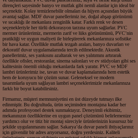
dirençleri sayesinde banyo ve mutfak gibi nemli alanlar için ideal bir
seçenektir. Kolay temizlenebilir olmaları da hijyen açısından büyük
avantaj sağlar. MDF duvar panellerimiz ise, doğal ahşap görünümü
ve sıcaklığı ile mekanlara zenginlik katar. Farklı renk ve desen
seçenekleriyle her türlü dekorasyon tarzına uyum sağlarlar. PVC
mermer ürünlerimiz, mermerin zarif ve lüks görünümünü, PVC’nin
pratikliği ve uygun maliyeti ile birleştirerek mekanlarınıza sofistike
bir hava katar. Özellikle mutfak tezgah araları, banyo duvarları ve
dekoratif duvar uygulamalarında tercih edilmektedir. Akustik
panellerimiz, ses yankısını azaltarak ve ses yalıtımını artırarak
özellikle ofisler, restoranlar, sinema salonları ve ev stüdyoları gibi ses
kalitesinin önemli olduğu mekanlarda fark yaratır. PVC ve MDF
lambri ürünlerimiz ise, tavan ve duvar kaplamalarında hem estetik
hem de koruyucu bir çözüm sunar. Geleneksel ve modern
tasarımlarla uyum sağlayan lambri seçeneklerimizle mekanlarınıza
farklı bir boyut katabilirsiniz.
Firmamız, müşteri memnuniyetini en üst düzeyde tutmayı ilke
edinmiştir. Bu doğrultuda, ürün seçiminden montajına kadar her
adımda profesyonel destek sunmaktayız. Deneyimli ekibimiz,
mekanınızın özelliklerine en uygun panel çözümünü belirlemenize
yardımcı olur ve titiz bir montaj süreciyle ürünlerinizin kusursuz bir
şekilde uygulanmasını sağlar. Sakarya’da duvar paneli ihtiyaçlarınız
için güvenilir bir adres arıyorsanız, doğru yerdesiniz. Kaliteli
ürünlerimiz, uzman ekibimiz ve müşteri odaklı hizmet anlayışımızla