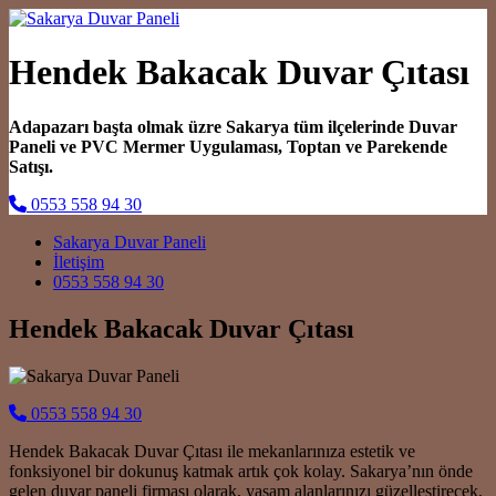
Hendek Bakacak Duvar Çıtası
Adapazarı başta olmak üzre Sakarya tüm ilçelerinde Duvar
Paneli ve PVC Mermer Uygulaması, Toptan ve Parekende
Satışı.
0553 558 94 30
Main Navigation
Sakarya Duvar Paneli
İletişim
0553 558 94 30
Hendek Bakacak Duvar Çıtası
0553 558 94 30
Hendek Bakacak Duvar Çıtası ile mekanlarınıza estetik ve
fonksiyonel bir dokunuş katmak artık çok kolay. Sakarya’nın önde
gelen duvar paneli firması olarak, yaşam alanlarınızı güzelleştirecek,