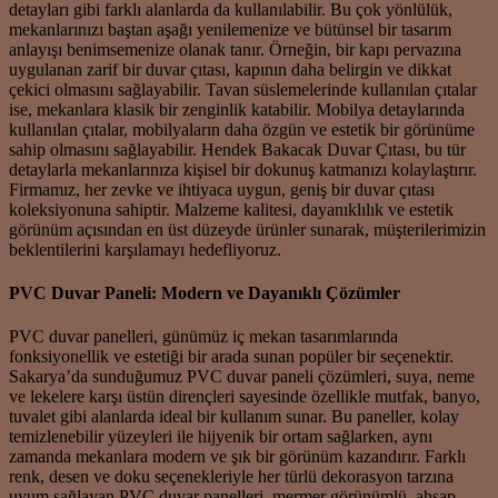
detayları gibi farklı alanlarda da kullanılabilir. Bu çok yönlülük,
mekanlarınızı baştan aşağı yenilemenize ve bütünsel bir tasarım
anlayışı benimsemenize olanak tanır. Örneğin, bir kapı pervazına
uygulanan zarif bir duvar çıtası, kapının daha belirgin ve dikkat
çekici olmasını sağlayabilir. Tavan süslemelerinde kullanılan çıtalar
ise, mekanlara klasik bir zenginlik katabilir. Mobilya detaylarında
kullanılan çıtalar, mobilyaların daha özgün ve estetik bir görünüme
sahip olmasını sağlayabilir. Hendek Bakacak Duvar Çıtası, bu tür
detaylarla mekanlarınıza kişisel bir dokunuş katmanızı kolaylaştırır.
Firmamız, her zevke ve ihtiyaca uygun, geniş bir duvar çıtası
koleksiyonuna sahiptir. Malzeme kalitesi, dayanıklılık ve estetik
görünüm açısından en üst düzeyde ürünler sunarak, müşterilerimizin
beklentilerini karşılamayı hedefliyoruz.
PVC Duvar Paneli: Modern ve Dayanıklı Çözümler
PVC duvar panelleri, günümüz iç mekan tasarımlarında
fonksiyonellik ve estetiği bir arada sunan popüler bir seçenektir.
Sakarya’da sunduğumuz PVC duvar paneli çözümleri, suya, neme
ve lekelere karşı üstün dirençleri sayesinde özellikle mutfak, banyo,
tuvalet gibi alanlarda ideal bir kullanım sunar. Bu paneller, kolay
temizlenebilir yüzeyleri ile hijyenik bir ortam sağlarken, aynı
zamanda mekanlara modern ve şık bir görünüm kazandırır. Farklı
renk, desen ve doku seçenekleriyle her türlü dekorasyon tarzına
uyum sağlayan PVC duvar panelleri, mermer görünümlü, ahşap