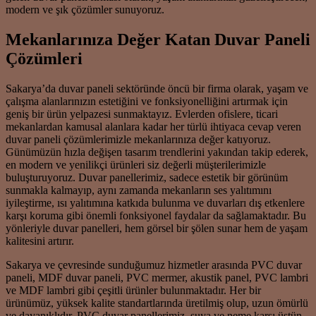
modern ve şık çözümler sunuyoruz.
Mekanlarınıza Değer Katan Duvar Paneli
Çözümleri
Sakarya’da duvar paneli sektöründe öncü bir firma olarak, yaşam ve
çalışma alanlarınızın estetiğini ve fonksiyonelliğini artırmak için
geniş bir ürün yelpazesi sunmaktayız. Evlerden ofislere, ticari
mekanlardan kamusal alanlara kadar her türlü ihtiyaca cevap veren
duvar paneli çözümlerimizle mekanlarınıza değer katıyoruz.
Günümüzün hızla değişen tasarım trendlerini yakından takip ederek,
en modern ve yenilikçi ürünleri siz değerli müşterilerimizle
buluşturuyoruz. Duvar panellerimiz, sadece estetik bir görünüm
sunmakla kalmayıp, aynı zamanda mekanların ses yalıtımını
iyileştirme, ısı yalıtımına katkıda bulunma ve duvarları dış etkenlere
karşı koruma gibi önemli fonksiyonel faydalar da sağlamaktadır. Bu
yönleriyle duvar panelleri, hem görsel bir şölen sunar hem de yaşam
kalitesini artırır.
Sakarya ve çevresinde sunduğumuz hizmetler arasında PVC duvar
paneli, MDF duvar paneli, PVC mermer, akustik panel, PVC lambri
ve MDF lambri gibi çeşitli ürünler bulunmaktadır. Her bir
ürünümüz, yüksek kalite standartlarında üretilmiş olup, uzun ömürlü
ve dayanıklıdır. PVC duvar panellerimiz, suya ve neme karşı üstün