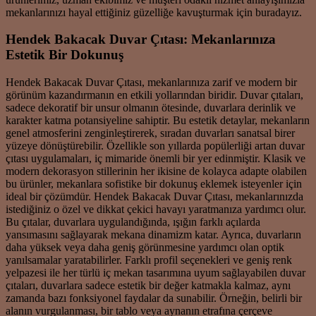
mekanlarınızı hayal ettiğiniz güzelliğe kavuşturmak için buradayız.
Hendek Bakacak Duvar Çıtası: Mekanlarınıza
Estetik Bir Dokunuş
Hendek Bakacak Duvar Çıtası, mekanlarınıza zarif ve modern bir
görünüm kazandırmanın en etkili yollarından biridir. Duvar çıtaları,
sadece dekoratif bir unsur olmanın ötesinde, duvarlara derinlik ve
karakter katma potansiyeline sahiptir. Bu estetik detaylar, mekanların
genel atmosferini zenginleştirerek, sıradan duvarları sanatsal birer
yüzeye dönüştürebilir. Özellikle son yıllarda popülerliği artan duvar
çıtası uygulamaları, iç mimaride önemli bir yer edinmiştir. Klasik ve
modern dekorasyon stillerinin her ikisine de kolayca adapte olabilen
bu ürünler, mekanlara sofistike bir dokunuş eklemek isteyenler için
ideal bir çözümdür. Hendek Bakacak Duvar Çıtası, mekanlarınızda
istediğiniz o özel ve dikkat çekici havayı yaratmanıza yardımcı olur.
Bu çıtalar, duvarlara uygulandığında, ışığın farklı açılarda
yansımasını sağlayarak mekana dinamizm katar. Ayrıca, duvarların
daha yüksek veya daha geniş görünmesine yardımcı olan optik
yanılsamalar yaratabilirler. Farklı profil seçenekleri ve geniş renk
yelpazesi ile her türlü iç mekan tasarımına uyum sağlayabilen duvar
çıtaları, duvarlara sadece estetik bir değer katmakla kalmaz, aynı
zamanda bazı fonksiyonel faydalar da sunabilir. Örneğin, belirli bir
alanın vurgulanması, bir tablo veya aynanın etrafına çerçeve