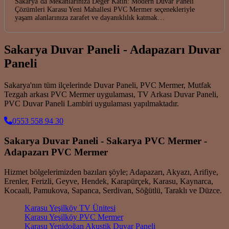
Sakarya’da Mekanlarınıza Değer Katın: Modern Duvar Paneli
Çözümleri Karasu Yeni Mahallesi PVC Mermer seçenekleriyle
yaşam alanlarınıza zarafet ve dayanıklılık katmak…
Sakarya Duvar Paneli - Adapazarı Duvar
Paneli
Sakarya'nın tüm ilçelerinde Duvar Paneli, PVC Mermer, Mutfak
Tezgah arkası PVC Mermer uygulaması, TV Arkası Duvar Paneli,
PVC Duvar Paneli Lambiri uygulaması yapılmaktadır.
0553 558 94 30
Sakarya Duvar Paneli - Sakarya PVC Mermer -
Adapazarı PVC Mermer
Hizmet bölgelerimizden bazıları şöyle; Adapazarı, Akyazı, Arifiye,
Erenler, Ferizli, Geyve, Hendek, Karapürçek, Karasu, Kaynarca,
Kocaali, Pamukova, Sapanca, Serdivan, Söğütlü, Taraklı ve Düzce.
Karasu Yeşilköy TV Ünitesi
Karasu Yeşilköy PVC Mermer
Karasu Yenidoğan Akustik Duvar Paneli