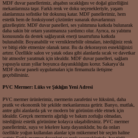
MDF duvar panellerimiz, ahşabın sıcaklığını ve doğal güzelliğini
mekanlarınıza taşır. Farklı renk ve doku seçenekleriyle, yaşam
alanlarınıza sofistike bir dokunuş katar. MDF panellerimiz, hem
estetik hem de fonksiyonel çözümler sunarak duvarlarınızı
güzelleştirir. MDF duvar panelleri, ses yalıtımına katkıda bulunarak
daha sakin bir ortam yaratmanıza yardımcı olur. Ayrıca, ısı yalıtımı
konusunda da destek sağlayarak enerji tasarrufuna katkıda
bulunabilir. Boyanabilir ve verniklenebilir olmaları, istediğiniz renk
ve bitişi elde etmenize olanak tanır. Bu da dekorasyon esnekliğinizi
artırır. Özellikle salon ve yatak odası gibi alanlarda sıcak ve davetkar
bir atmosfer yaratmak için idealdir. MDF duvar panelleri, sağlam
yapısıyla uzun yıllar boyunca dayanıklılığını korur. Sakarya’da
MDF duvar paneli uygulamaları için firmamızla iletişime
geçebilirsiniz.
PVC Mermer: Lüks ve Şıklığın Yeni Adresi
PVC mermer ürünlerimiz, mermerin zarafetini ve lüksünü, daha
pratik ve ekonomik bir şekilde mekanlarınıza getirir. Banyo, mutfak,
antre gibi alanlarda şık ve modern bir görünüm elde etmek için
idealdir. Gerçek mermerin ağırlığı ve bakım zorluğu olmadan,
istediğiniz estetik görünüme kolayca ulaşabilirsiniz. PVC mermer
panellerimiz, suya ve lekelere karşı dayanıklıdır, bu da onları
özellikle yoğun kullanılan alanlar için mükemmel bir seçim haline