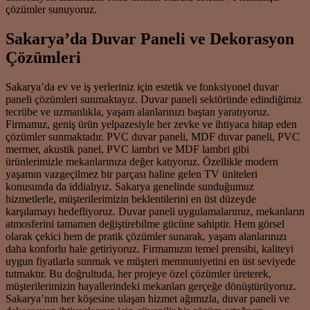
çözümler sunuyoruz.
Sakarya’da Duvar Paneli ve Dekorasyon
Çözümleri
Sakarya’da ev ve iş yerleriniz için estetik ve fonksiyonel duvar
paneli çözümleri sunmaktayız. Duvar paneli sektöründe edindiğimiz
tecrübe ve uzmanlıkla, yaşam alanlarınızı baştan yaratıyoruz.
Firmamız, geniş ürün yelpazesiyle her zevke ve ihtiyaca hitap eden
çözümler sunmaktadır. PVC duvar paneli, MDF duvar paneli, PVC
mermer, akustik panel, PVC lambri ve MDF lambri gibi
ürünlerimizle mekanlarınıza değer katıyoruz. Özellikle modern
yaşamın vazgeçilmez bir parçası haline gelen TV üniteleri
konusunda da iddialıyız. Sakarya genelinde sunduğumuz
hizmetlerle, müşterilerimizin beklentilerini en üst düzeyde
karşılamayı hedefliyoruz. Duvar paneli uygulamalarımız, mekanların
atmosferini tamamen değiştirebilme gücüne sahiptir. Hem görsel
olarak çekici hem de pratik çözümler sunarak, yaşam alanlarınızı
daha konforlu hale getiriyoruz. Firmamızın temel prensibi, kaliteyi
uygun fiyatlarla sunmak ve müşteri memnuniyetini en üst seviyede
tutmaktır. Bu doğrultuda, her projeye özel çözümler üreterek,
müşterilerimizin hayallerindeki mekanları gerçeğe dönüştürüyoruz.
Sakarya’nın her köşesine ulaşan hizmet ağımızla, duvar paneli ve