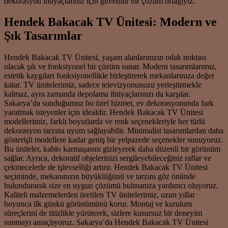
dekorasyon ihtiyaçlarınız için güvenilir bir çözüm ortağıyız.
Hendek Bakacak TV Ünitesi: Modern ve
Şık Tasarımlar
Hendek Bakacak TV Ünitesi, yaşam alanlarınızın odak noktası
olacak şık ve fonksiyonel bir çözüm sunar. Modern tasarımlarımız,
estetik kaygıları fonksiyonellikle birleştirerek mekanlarınıza değer
katar. TV ünitelerimiz, sadece televizyonunuzu yerleştirmekle
kalmaz, aynı zamanda depolama ihtiyaçlarınızı da karşılar.
Sakarya’da sunduğumuz bu özel hizmet, ev dekorasyonunda fark
yaratmak isteyenler için idealdir. Hendek Bakacak TV Ünitesi
modellerimiz, farklı boyutlarda ve renk seçenekleriyle her türlü
dekorasyon tarzına uyum sağlayabilir. Minimalist tasarımlardan daha
gösterişli modellere kadar geniş bir yelpazede seçenekler sunuyoruz.
Bu üniteler, kablo karmaşasını gizleyerek daha düzenli bir görünüm
sağlar. Ayrıca, dekoratif objelerinizi sergileyebileceğiniz raflar ve
çekmecelerle de işlevselliği artırır. Hendek Bakacak TV Ünitesi
seçiminde, mekanınızın büyüklüğünü ve tarzını göz önünde
bulundurarak size en uygun çözümü bulmanıza yardımcı oluyoruz.
Kaliteli malzemelerden üretilen TV ünitelerimiz, uzun yıllar
boyunca ilk günkü görünümünü korur. Montaj ve kurulum
süreçlerini de titizlikle yürüterek, sizlere kusursuz bir deneyim
sunmayı amaçlıyoruz. Sakarya’da Hendek Bakacak TV Ünitesi