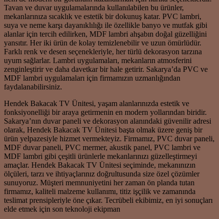
Tavan ve duvar uygulamalarında kullanılabilen bu ürünler,
mekanlarınıza sıcaklık ve estetik bir dokunuş katar. PVC lambri,
suya ve neme karşı dayanıklılığı ile özellikle banyo ve mutfak gibi
alanlar için tercih edilirken, MDF lambri ahşabın doğal güzelliğini
yansıtır. Her iki ürün de kolay temizlenebilir ve uzun ömürlüdür.
Farklı renk ve desen seçenekleriyle, her türlü dekorasyon tarzına
uyum sağlarlar. Lambri uygulamaları, mekanların atmosferini
zenginleştirir ve daha davetkar bir hale getirir. Sakarya’da PVC ve
MDF lambri uygulamaları için firmamızın uzmanlığından
faydalanabilirsiniz.
Hendek Bakacak TV Ünitesi, yaşam alanlarınızda estetik ve
fonksiyonelliği bir araya getirmenin en modern yollarından biridir.
Sakarya’nın duvar paneli ve dekorasyon alanındaki güvenilir adresi
olarak, Hendek Bakacak TV Ünitesi başta olmak üzere geniş bir
ürün yelpazesiyle hizmet vermekteyiz. Firmamız, PVC duvar paneli,
MDF duvar paneli, PVC mermer, akustik panel, PVC lambri ve
MDF lambri gibi çeşitli ürünlerle mekanlarınızı güzelleştirmeyi
amaçlar. Hendek Bakacak TV Ünitesi seçiminde, mekanınızın
ölçüleri, tarzı ve ihtiyaçlarınız doğrultusunda size özel çözümler
sunuyoruz. Müşteri memnuniyetini her zaman ön planda tutan
firmamız, kaliteli malzeme kullanımı, titiz işçilik ve zamanında
teslimat prensipleriyle öne çıkar. Tecrübeli ekibimiz, en iyi sonuçları
elde etmek için son teknoloji ekipman