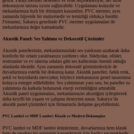
getirir. Farklı mermer desenleri ve renk seçenekleriyle, her türlü
dekorasyon tarzına uyum sağlayabilir. Uygulaması kolaydır ve
mekanlarınıza hızlı bir dönüşüm kazandırır. PVC mermer, aynı
zamanda hijyenik bir malzemedir ve temizliği oldukça basittir.
Firmamız, Sakarya genelinde PVC mermer uygulamaları ile
mekanlarınıza değer katmaktadır.
Akustik Panel: Ses Yalıtımı ve Dekoratif Çözümler
Akustik panellerimiz, mekanlarınızdaki ses yankısını azaltarak daha
konforlu bir ortam yaratmanıza yardımcı olur. Stüdyolar, ofisler,
restoranlar ve ev sinema odaları gibi ses kalitesinin önemli olduğu
alanlarda idealdir. Aynı zamanda dekoratif görünümleriyle de
duvarlarınıza estetik bir dokunuş katar. Akustik paneller, farklı renk,
şekil ve boyutlarda mevcuttur, böylece mekanınızın genel tasarımına
kolayca entegre edilebilirler. Ses yalıtımının yanı sıra, bu paneller ısı
yalıtımına da katkıda bulunarak enerji verimliliğini artırabilir.
Akustik panel uygulamaları, mekanlarınızın akustiğini iyileştirerek
daha keyifli bir yaşam ve çalışma deneyimi sunar. Sakarya’da
akustik panel çözümleri için firmamızla iletişime geçebilirsiniz.
PVC Lambri ve MDF Lambri: Klasik ve Modern Dokunuşlar
PVC lambri ve MDF lambri ürünlerimiz, duvarlarınıza hem klasik
hem de modern bir görünüm kazandırmak için harika seçeneklerdir.