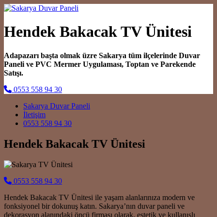
Hendek Bakacak TV Ünitesi
Adapazarı başta olmak üzre Sakarya tüm ilçelerinde Duvar
Paneli ve PVC Mermer Uygulaması, Toptan ve Parekende
Satışı.
0553 558 94 30
Main Navigation
Sakarya Duvar Paneli
İletişim
0553 558 94 30
Hendek Bakacak TV Ünitesi
0553 558 94 30
Hendek Bakacak TV Ünitesi ile yaşam alanlarınıza modern ve
fonksiyonel bir dokunuş katın. Sakarya’nın duvar paneli ve
dekorasyon alanındaki öncü firması olarak, estetik ve kullanışlı