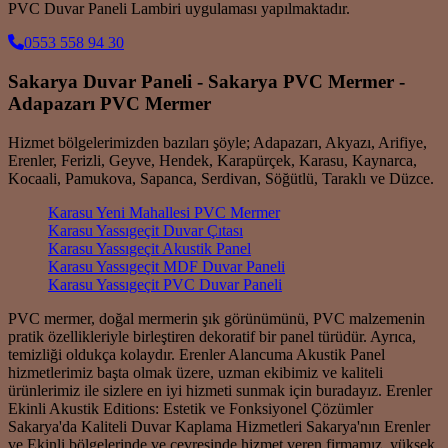
PVC Duvar Paneli Lambiri uygulaması yapılmaktadır.
0553 558 94 30
Sakarya Duvar Paneli - Sakarya PVC Mermer -
Adapazarı PVC Mermer
Hizmet bölgelerimizden bazıları şöyle; Adapazarı, Akyazı, Arifiye,
Erenler, Ferizli, Geyve, Hendek, Karapürçek, Karasu, Kaynarca,
Kocaali, Pamukova, Sapanca, Serdivan, Söğütlü, Taraklı ve Düzce.
Karasu Yeni Mahallesi PVC Mermer
Karasu Yassıgeçit Duvar Çıtası
Karasu Yassıgeçit Akustik Panel
Karasu Yassıgeçit MDF Duvar Paneli
Karasu Yassıgeçit PVC Duvar Paneli
PVC mermer, doğal mermerin şık görünümünü, PVC malzemenin
pratik özellikleriyle birleştiren dekoratif bir panel türüdür. Ayrıca,
temizliği oldukça kolaydır. Erenler Alancuma Akustik Panel
hizmetlerimiz başta olmak üzere, uzman ekibimiz ve kaliteli
ürünlerimiz ile sizlere en iyi hizmeti sunmak için buradayız. Erenler
Ekinli Akustik Editions: Estetik ve Fonksiyonel Çözümler
Sakarya'da Kaliteli Duvar Kaplama Hizmetleri Sakarya'nın Erenler
ve Ekinli bölgelerinde ve çevresinde hizmet veren firmamız, yüksek