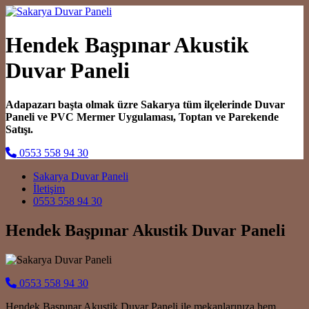
Hendek Başpınar Akustik
Duvar Paneli
Adapazarı başta olmak üzre Sakarya tüm ilçelerinde Duvar
Paneli ve PVC Mermer Uygulaması, Toptan ve Parekende
Satışı.
0553 558 94 30
Main Navigation
Sakarya Duvar Paneli
İletişim
0553 558 94 30
Hendek Başpınar Akustik Duvar Paneli
0553 558 94 30
Hendek Başpınar Akustik Duvar Paneli ile mekanlarınıza hem