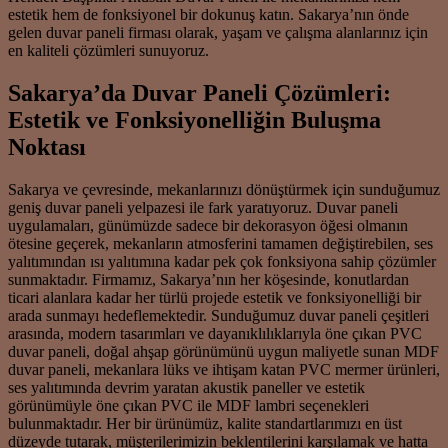
estetik hem de fonksiyonel bir dokunuş katın. Sakarya’nın önde
gelen duvar paneli firması olarak, yaşam ve çalışma alanlarınız için
en kaliteli çözümleri sunuyoruz.
Sakarya’da Duvar Paneli Çözümleri:
Estetik ve Fonksiyonelliğin Buluşma
Noktası
Sakarya ve çevresinde, mekanlarınızı dönüştürmek için sunduğumuz
geniş duvar paneli yelpazesi ile fark yaratıyoruz. Duvar paneli
uygulamaları, günümüzde sadece bir dekorasyon öğesi olmanın
ötesine geçerek, mekanların atmosferini tamamen değiştirebilen, ses
yalıtımından ısı yalıtımına kadar pek çok fonksiyona sahip çözümler
sunmaktadır. Firmamız, Sakarya’nın her köşesinde, konutlardan
ticari alanlara kadar her türlü projede estetik ve fonksiyonelliği bir
arada sunmayı hedeflemektedir. Sunduğumuz duvar paneli çeşitleri
arasında, modern tasarımları ve dayanıklılıklarıyla öne çıkan PVC
duvar paneli, doğal ahşap görünümünü uygun maliyetle sunan MDF
duvar paneli, mekanlara lüks ve ihtişam katan PVC mermer ürünleri,
ses yalıtımında devrim yaratan akustik paneller ve estetik
görünümüyle öne çıkan PVC ile MDF lambri seçenekleri
bulunmaktadır. Her bir ürünümüz, kalite standartlarımızı en üst
düzeyde tutarak, müşterilerimizin beklentilerini karşılamak ve hatta