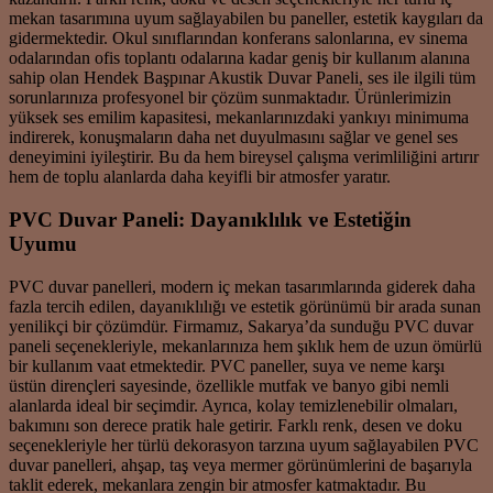
mekan tasarımına uyum sağlayabilen bu paneller, estetik kaygıları da
gidermektedir. Okul sınıflarından konferans salonlarına, ev sinema
odalarından ofis toplantı odalarına kadar geniş bir kullanım alanına
sahip olan Hendek Başpınar Akustik Duvar Paneli, ses ile ilgili tüm
sorunlarınıza profesyonel bir çözüm sunmaktadır. Ürünlerimizin
yüksek ses emilim kapasitesi, mekanlarınızdaki yankıyı minimuma
indirerek, konuşmaların daha net duyulmasını sağlar ve genel ses
deneyimini iyileştirir. Bu da hem bireysel çalışma verimliliğini artırır
hem de toplu alanlarda daha keyifli bir atmosfer yaratır.
PVC Duvar Paneli: Dayanıklılık ve Estetiğin
Uyumu
PVC duvar panelleri, modern iç mekan tasarımlarında giderek daha
fazla tercih edilen, dayanıklılığı ve estetik görünümü bir arada sunan
yenilikçi bir çözümdür. Firmamız, Sakarya’da sunduğu PVC duvar
paneli seçenekleriyle, mekanlarınıza hem şıklık hem de uzun ömürlü
bir kullanım vaat etmektedir. PVC paneller, suya ve neme karşı
üstün dirençleri sayesinde, özellikle mutfak ve banyo gibi nemli
alanlarda ideal bir seçimdir. Ayrıca, kolay temizlenebilir olmaları,
bakımını son derece pratik hale getirir. Farklı renk, desen ve doku
seçenekleriyle her türlü dekorasyon tarzına uyum sağlayabilen PVC
duvar panelleri, ahşap, taş veya mermer görünümlerini de başarıyla
taklit ederek, mekanlara zengin bir atmosfer katmaktadır. Bu