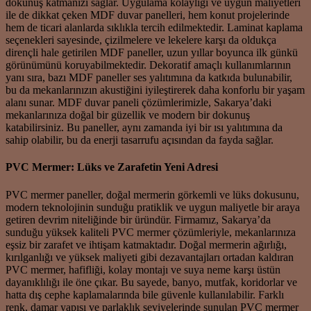
dokunuş katmanızı sağlar. Uygulama kolaylığı ve uygun maliyetleri
ile de dikkat çeken MDF duvar panelleri, hem konut projelerinde
hem de ticari alanlarda sıklıkla tercih edilmektedir. Laminat kaplama
seçenekleri sayesinde, çizilmelere ve lekelere karşı da oldukça
dirençli hale getirilen MDF paneller, uzun yıllar boyunca ilk günkü
görünümünü koruyabilmektedir. Dekoratif amaçlı kullanımlarının
yanı sıra, bazı MDF paneller ses yalıtımına da katkıda bulunabilir,
bu da mekanlarınızın akustiğini iyileştirerek daha konforlu bir yaşam
alanı sunar. MDF duvar paneli çözümlerimizle, Sakarya’daki
mekanlarınıza doğal bir güzellik ve modern bir dokunuş
katabilirsiniz. Bu paneller, aynı zamanda iyi bir ısı yalıtımına da
sahip olabilir, bu da enerji tasarrufu açısından da fayda sağlar.
PVC Mermer: Lüks ve Zarafetin Yeni Adresi
PVC mermer paneller, doğal mermerin görkemli ve lüks dokusunu,
modern teknolojinin sunduğu pratiklik ve uygun maliyetle bir araya
getiren devrim niteliğinde bir üründür. Firmamız, Sakarya’da
sunduğu yüksek kaliteli PVC mermer çözümleriyle, mekanlarınıza
eşsiz bir zarafet ve ihtişam katmaktadır. Doğal mermerin ağırlığı,
kırılganlığı ve yüksek maliyeti gibi dezavantajları ortadan kaldıran
PVC mermer, hafifliği, kolay montajı ve suya neme karşı üstün
dayanıklılığı ile öne çıkar. Bu sayede, banyo, mutfak, koridorlar ve
hatta dış cephe kaplamalarında bile güvenle kullanılabilir. Farklı
renk, damar yapısı ve parlaklık seviyelerinde sunulan PVC mermer