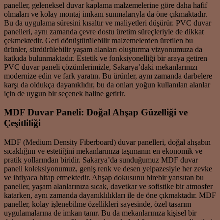
paneller, geleneksel duvar kaplama malzemelerine göre daha hafif
olmaları ve kolay montaj imkanı sunmalarıyla da öne çıkmaktadır.
Bu da uygulama süresini kısaltır ve maliyetleri düşürür. PVC duvar
panelleri, aynı zamanda çevre dostu üretim süreçleriyle de dikkat
çekmektedir. Geri dönüştürülebilir malzemelerden üretilen bu
ürünler, sürdürülebilir yaşam alanları oluşturma vizyonumuza da
katkıda bulunmaktadır. Estetik ve fonksiyonelliği bir araya getiren
PVC duvar paneli çözümlerimizle, Sakarya’daki mekanlarınızı
modernize edin ve fark yaratın. Bu ürünler, aynı zamanda darbelere
karşı da oldukça dayanıklıdır, bu da onları yoğun kullanılan alanlar
için de uygun bir seçenek haline getirir.
MDF Duvar Paneli: Doğal Ahşap Güzelliği ve
Çeşitliliği
MDF (Medium Density Fiberboard) duvar panelleri, doğal ahşabın
sıcaklığını ve estetiğini mekanlarınıza taşımanın en ekonomik ve
pratik yollarından biridir. Sakarya’da sunduğumuz MDF duvar
paneli koleksiyonumuz, geniş renk ve desen yelpazesiyle her zevke
ve ihtiyaca hitap etmektedir. Ahşap dokusunu birebir yansıtan bu
paneller, yaşam alanlarınıza sıcak, davetkar ve sofistike bir atmosfer
katarken, aynı zamanda dayanıklılıkları ile de öne çıkmaktadır. MDF
paneller, kolay işlenebilme özellikleri sayesinde, özel tasarım
uygulamalarına de imkan tanır. Bu da mekanlarınıza kişisel bir