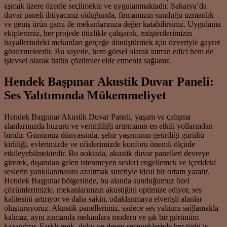
aşmak üzere özenle seçilmekte ve uygulanmaktadır. Sakarya’da
duvar paneli ihtiyacınız olduğunda, firmamızın sunduğu uzmanlık
ve geniş ürün gamı ile mekanlarınıza değer katabilirsiniz. Uygulama
ekiplerimiz, her projede titizlikle çalışarak, müşterilerimizin
hayallerindeki mekanları gerçeğe dönüştürmek için özveriyle gayret
göstermektedir. Bu sayede, hem görsel olarak tatmin edici hem de
işlevsel olarak üstün çözümler elde etmeniz sağlanır.
Hendek Başpınar Akustik Duvar Paneli:
Ses Yalıtımında Mükemmeliyet
Hendek Başpınar Akustik Duvar Paneli, yaşam ve çalışma
alanlarınızda huzuru ve verimliliği artırmanın en etkili yollarından
biridir. Günümüz dünyasında, şehir yaşamının getirdiği gürültü
kirliliği, evlerimizde ve ofislerimizde konforu önemli ölçüde
etkileyebilmektedir. Bu noktada, akustik duvar panelleri devreye
girerek, dışarıdan gelen istenmeyen sesleri engellemek ve içerideki
seslerin yankılanmasını azaltmak suretiyle ideal bir ortam yaratır.
Hendek Başpınar bölgesinde, bu alanda sunduğumuz özel
çözümlerimizle, mekanlarınızın akustiğini optimize ediyor, ses
kalitesini artırıyor ve daha sakin, odaklanmaya elverişli alanlar
oluşturuyoruz. Akustik panellerimiz, sadece ses yalıtımı sağlamakla
kalmaz, aynı zamanda mekanlara modern ve şık bir görünüm
kazandırır. Farklı renk, doku ve desen seçenekleriyle her türlü iç