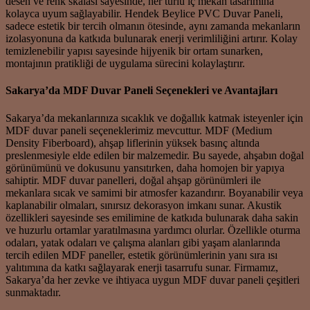
desen ve renk skalası sayesinde, her türlü iç mekan tasarımına
kolayca uyum sağlayabilir. Hendek Beylice PVC Duvar Paneli,
sadece estetik bir tercih olmanın ötesinde, aynı zamanda mekanların
izolasyonuna da katkıda bulunarak enerji verimliliğini artırır. Kolay
temizlenebilir yapısı sayesinde hijyenik bir ortam sunarken,
montajının pratikliği de uygulama sürecini kolaylaştırır.
Sakarya’da MDF Duvar Paneli Seçenekleri ve Avantajları
Sakarya’da mekanlarınıza sıcaklık ve doğallık katmak isteyenler için
MDF duvar paneli seçeneklerimiz mevcuttur. MDF (Medium
Density Fiberboard), ahşap liflerinin yüksek basınç altında
preslenmesiyle elde edilen bir malzemedir. Bu sayede, ahşabın doğal
görünümünü ve dokusunu yansıtırken, daha homojen bir yapıya
sahiptir. MDF duvar panelleri, doğal ahşap görünümleri ile
mekanlara sıcak ve samimi bir atmosfer kazandırır. Boyanabilir veya
kaplanabilir olmaları, sınırsız dekorasyon imkanı sunar. Akustik
özellikleri sayesinde ses emilimine de katkıda bulunarak daha sakin
ve huzurlu ortamlar yaratılmasına yardımcı olurlar. Özellikle oturma
odaları, yatak odaları ve çalışma alanları gibi yaşam alanlarında
tercih edilen MDF paneller, estetik görünümlerinin yanı sıra ısı
yalıtımına da katkı sağlayarak enerji tasarrufu sunar. Firmamız,
Sakarya’da her zevke ve ihtiyaca uygun MDF duvar paneli çeşitleri
sunmaktadır.