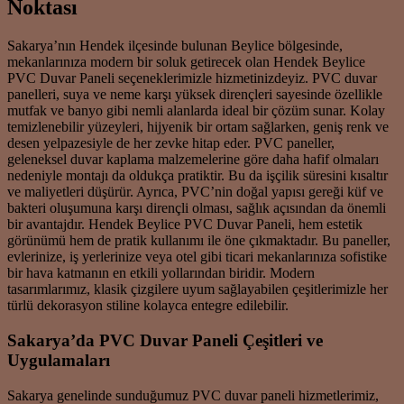
Noktası
Sakarya’nın Hendek ilçesinde bulunan Beylice bölgesinde,
mekanlarınıza modern bir soluk getirecek olan Hendek Beylice
PVC Duvar Paneli seçeneklerimizle hizmetinizdeyiz. PVC duvar
panelleri, suya ve neme karşı yüksek dirençleri sayesinde özellikle
mutfak ve banyo gibi nemli alanlarda ideal bir çözüm sunar. Kolay
temizlenebilir yüzeyleri, hijyenik bir ortam sağlarken, geniş renk ve
desen yelpazesiyle de her zevke hitap eder. PVC paneller,
geleneksel duvar kaplama malzemelerine göre daha hafif olmaları
nedeniyle montajı da oldukça pratiktir. Bu da işçilik süresini kısaltır
ve maliyetleri düşürür. Ayrıca, PVC’nin doğal yapısı gereği küf ve
bakteri oluşumuna karşı dirençli olması, sağlık açısından da önemli
bir avantajdır. Hendek Beylice PVC Duvar Paneli, hem estetik
görünümü hem de pratik kullanımı ile öne çıkmaktadır. Bu paneller,
evlerinize, iş yerlerinize veya otel gibi ticari mekanlarınıza sofistike
bir hava katmanın en etkili yollarından biridir. Modern
tasarımlarımız, klasik çizgilere uyum sağlayabilen çeşitlerimizle her
türlü dekorasyon stiline kolayca entegre edilebilir.
Sakarya’da PVC Duvar Paneli Çeşitleri ve
Uygulamaları
Sakarya genelinde sunduğumuz PVC duvar paneli hizmetlerimiz,