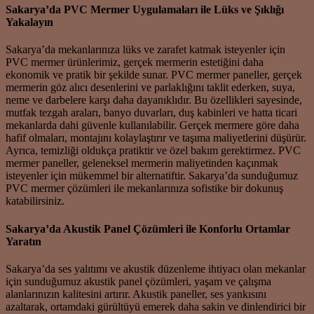
Sakarya’da PVC Mermer Uygulamaları ile Lüks ve Şıklığı
Yakalayın
Sakarya’da mekanlarınıza lüks ve zarafet katmak isteyenler için
PVC mermer ürünlerimiz, gerçek mermerin estetiğini daha
ekonomik ve pratik bir şekilde sunar. PVC mermer paneller, gerçek
mermerin göz alıcı desenlerini ve parlaklığını taklit ederken, suya,
neme ve darbelere karşı daha dayanıklıdır. Bu özellikleri sayesinde,
mutfak tezgah araları, banyo duvarları, duş kabinleri ve hatta ticari
mekanlarda dahi güvenle kullanılabilir. Gerçek mermere göre daha
hafif olmaları, montajını kolaylaştırır ve taşıma maliyetlerini düşürür.
Ayrıca, temizliği oldukça pratiktir ve özel bakım gerektirmez. PVC
mermer paneller, geleneksel mermerin maliyetinden kaçınmak
isteyenler için mükemmel bir alternatiftir. Sakarya’da sunduğumuz
PVC mermer çözümleri ile mekanlarınıza sofistike bir dokunuş
katabilirsiniz.
Sakarya’da Akustik Panel Çözümleri ile Konforlu Ortamlar
Yaratın
Sakarya’da ses yalıtımı ve akustik düzenleme ihtiyacı olan mekanlar
için sunduğumuz akustik panel çözümleri, yaşam ve çalışma
alanlarınızın kalitesini artırır. Akustik paneller, ses yankısını
azaltarak, ortamdaki gürültüyü emerek daha sakin ve dinlendirici bir