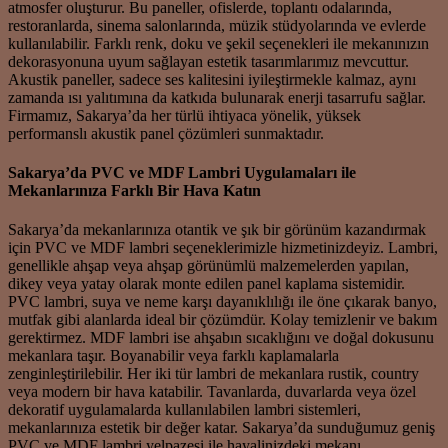
atmosfer oluşturur. Bu paneller, ofislerde, toplantı odalarında,
restoranlarda, sinema salonlarında, müzik stüdyolarında ve evlerde
kullanılabilir. Farklı renk, doku ve şekil seçenekleri ile mekanınızın
dekorasyonuna uyum sağlayan estetik tasarımlarımız mevcuttur.
Akustik paneller, sadece ses kalitesini iyileştirmekle kalmaz, aynı
zamanda ısı yalıtımına da katkıda bulunarak enerji tasarrufu sağlar.
Firmamız, Sakarya’da her türlü ihtiyaca yönelik, yüksek
performanslı akustik panel çözümleri sunmaktadır.
Sakarya’da PVC ve MDF Lambri Uygulamaları ile
Mekanlarınıza Farklı Bir Hava Katın
Sakarya’da mekanlarınıza otantik ve şık bir görünüm kazandırmak
için PVC ve MDF lambri seçeneklerimizle hizmetinizdeyiz. Lambri,
genellikle ahşap veya ahşap görünümlü malzemelerden yapılan,
dikey veya yatay olarak monte edilen panel kaplama sistemidir.
PVC lambri, suya ve neme karşı dayanıklılığı ile öne çıkarak banyo,
mutfak gibi alanlarda ideal bir çözümdür. Kolay temizlenir ve bakım
gerektirmez. MDF lambri ise ahşabın sıcaklığını ve doğal dokusunu
mekanlara taşır. Boyanabilir veya farklı kaplamalarla
zenginleştirilebilir. Her iki tür lambri de mekanlara rustik, country
veya modern bir hava katabilir. Tavanlarda, duvarlarda veya özel
dekoratif uygulamalarda kullanılabilen lambri sistemleri,
mekanlarınıza estetik bir değer katar. Sakarya’da sunduğumuz geniş
PVC ve MDF lambri yelpazesi ile hayalinizdeki mekanı