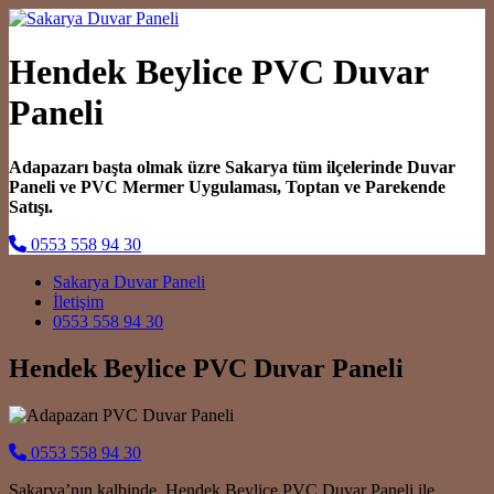
Hendek Beylice PVC Duvar
Paneli
Adapazarı başta olmak üzre Sakarya tüm ilçelerinde Duvar
Paneli ve PVC Mermer Uygulaması, Toptan ve Parekende
Satışı.
0553 558 94 30
Main Navigation
Sakarya Duvar Paneli
İletişim
0553 558 94 30
Hendek Beylice PVC Duvar Paneli
0553 558 94 30
Sakarya’nın kalbinde, Hendek Beylice PVC Duvar Paneli ile