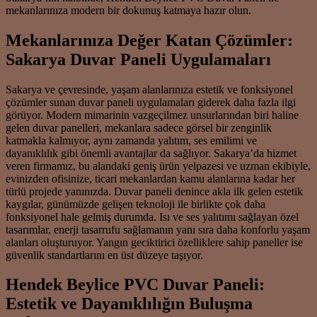
mekanlarınıza modern bir dokunuş katmaya hazır olun.
Mekanlarınıza Değer Katan Çözümler:
Sakarya Duvar Paneli Uygulamaları
Sakarya ve çevresinde, yaşam alanlarınıza estetik ve fonksiyonel
çözümler sunan duvar paneli uygulamaları giderek daha fazla ilgi
görüyor. Modern mimarinin vazgeçilmez unsurlarından biri haline
gelen duvar panelleri, mekanlara sadece görsel bir zenginlik
katmakla kalmıyor, aynı zamanda yalıtım, ses emilimi ve
dayanıklılık gibi önemli avantajlar da sağlıyor. Sakarya’da hizmet
veren firmamız, bu alandaki geniş ürün yelpazesi ve uzman ekibiyle,
evinizden ofisinize, ticari mekanlardan kamu alanlarına kadar her
türlü projede yanınızda. Duvar paneli denince akla ilk gelen estetik
kaygılar, günümüzde gelişen teknoloji ile birlikte çok daha
fonksiyonel hale gelmiş durumda. Isı ve ses yalıtımı sağlayan özel
tasarımlar, enerji tasarrufu sağlamanın yanı sıra daha konforlu yaşam
alanları oluşturuyor. Yangın geciktirici özelliklere sahip paneller ise
güvenlik standartlarını en üst düzeye taşıyor.
Hendek Beylice PVC Duvar Paneli:
Estetik ve Dayanıklılığın Buluşma