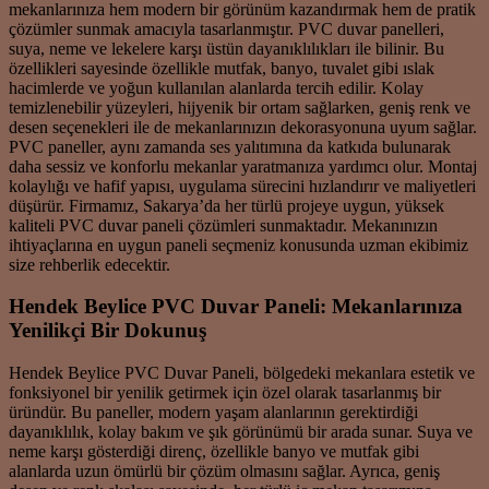
mekanlarınıza hem modern bir görünüm kazandırmak hem de pratik
çözümler sunmak amacıyla tasarlanmıştır. PVC duvar panelleri,
suya, neme ve lekelere karşı üstün dayanıklılıkları ile bilinir. Bu
özellikleri sayesinde özellikle mutfak, banyo, tuvalet gibi ıslak
hacimlerde ve yoğun kullanılan alanlarda tercih edilir. Kolay
temizlenebilir yüzeyleri, hijyenik bir ortam sağlarken, geniş renk ve
desen seçenekleri ile de mekanlarınızın dekorasyonuna uyum sağlar.
PVC paneller, aynı zamanda ses yalıtımına da katkıda bulunarak
daha sessiz ve konforlu mekanlar yaratmanıza yardımcı olur. Montaj
kolaylığı ve hafif yapısı, uygulama sürecini hızlandırır ve maliyetleri
düşürür. Firmamız, Sakarya’da her türlü projeye uygun, yüksek
kaliteli PVC duvar paneli çözümleri sunmaktadır. Mekanınızın
ihtiyaçlarına en uygun paneli seçmeniz konusunda uzman ekibimiz
size rehberlik edecektir.
Hendek Beylice PVC Duvar Paneli: Mekanlarınıza
Yenilikçi Bir Dokunuş
Hendek Beylice PVC Duvar Paneli, bölgedeki mekanlara estetik ve
fonksiyonel bir yenilik getirmek için özel olarak tasarlanmış bir
üründür. Bu paneller, modern yaşam alanlarının gerektirdiği
dayanıklılık, kolay bakım ve şık görünümü bir arada sunar. Suya ve
neme karşı gösterdiği direnç, özellikle banyo ve mutfak gibi
alanlarda uzun ömürlü bir çözüm olmasını sağlar. Ayrıca, geniş