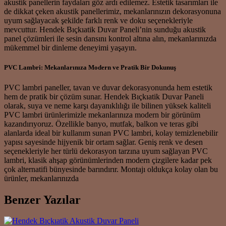
akustik panellerin faydaları göz ardı edilemez. Estetik tasarımları ile
de dikkat çeken akustik panellerimiz, mekanlarınızın dekorasyonuna
uyum sağlayacak şekilde farklı renk ve doku seçenekleriyle
mevcuttur. Hendek Bıçkıatik Duvar Paneli’nin sunduğu akustik
panel çözümleri ile sesin dansını kontrol altına alın, mekanlarınızda
mükemmel bir dinleme deneyimi yaşayın.
PVC Lambri: Mekanlarınıza Modern ve Pratik Bir Dokunuş
PVC lambri paneller, tavan ve duvar dekorasyonunda hem estetik
hem de pratik bir çözüm sunar. Hendek Bıçkıatik Duvar Paneli
olarak, suya ve neme karşı dayanıklılığı ile bilinen yüksek kaliteli
PVC lambri ürünlerimizle mekanlarınıza modern bir görünüm
kazandırıyoruz. Özellikle banyo, mutfak, balkon ve teras gibi
alanlarda ideal bir kullanım sunan PVC lambri, kolay temizlenebilir
yapısı sayesinde hijyenik bir ortam sağlar. Geniş renk ve desen
seçenekleriyle her türlü dekorasyon tarzına uyum sağlayan PVC
lambri, klasik ahşap görünümlerinden modern çizgilere kadar pek
çok alternatifi bünyesinde barındırır. Montajı oldukça kolay olan bu
ürünler, mekanlarınızda
Benzer Yazılar