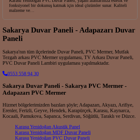
Karasu Yenidoğan PVC Duvar Paneli, yaşam alanlarınıza estetik ve
fonksiyonel bir dokunuş katmak için ideal çözümler sunar. Kaliteli
malzeme ve…
Sakarya Duvar Paneli - Adapazarı Duvar
Paneli
Sakarya'nın tüm ilçelerinde Duvar Paneli, PVC Mermer, Mutfak
Tezgah arkası PVC Mermer uygulaması, TV Arkası Duvar Paneli,
PVC Duvar Paneli Lambiri uygulaması yapılmaktadır.
0553 558 94 30
Sakarya Duvar Paneli - Sakarya PVC Mermer -
Adapazarı PVC Mermer
Hizmet bölgelerimizden bazıları şöyle; Adapazarı, Akyazı, Arifiye,
Erenler, Ferizli, Geyve, Hendek, Karapürçek, Karasu, Kaynarca,
Kocaali, Pamukova, Sapanca, Serdivan, Söğütlü, Taraklı ve Düzce.
Karasu Yenidoğan Akustik Panel
Karasu Yenidoğan MDF Duvar Paneli
Karasu Yenidoğan PVC Duvar Paneli