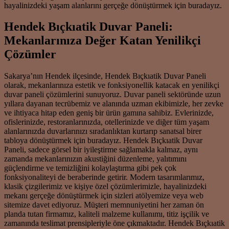
hayalinizdeki yaşam alanlarını gerçeğe dönüştürmek için buradayız.
Hendek Bıçkıatik Duvar Paneli:
Mekanlarınıza Değer Katan Yenilikçi
Çözümler
Sakarya’nın Hendek ilçesinde, Hendek Bıçkıatik Duvar Paneli
olarak, mekanlarınıza estetik ve fonksiyonellik katacak en yenilikçi
duvar paneli çözümlerini sunuyoruz. Duvar paneli sektöründe uzun
yıllara dayanan tecrübemiz ve alanında uzman ekibimizle, her zevke
ve ihtiyaca hitap eden geniş bir ürün gamına sahibiz. Evlerinizde,
ofislerinizde, restoranlarınızda, otellerinizde ve diğer tüm yaşam
alanlarınızda duvarlarınızı sıradanlıktan kurtarıp sanatsal birer
tabloya dönüştürmek için buradayız. Hendek Bıçkıatik Duvar
Paneli, sadece görsel bir iyileştirme sağlamakla kalmaz, aynı
zamanda mekanlarınızın akustiğini düzenleme, yalıtımını
güçlendirme ve temizliğini kolaylaştırma gibi pek çok
fonksiyonaliteyi de beraberinde getirir. Modern tasarımlarımız,
klasik çizgilerimiz ve kişiye özel çözümlerimizle, hayalinizdeki
mekanı gerçeğe dönüştürmek için sizleri atölyemize veya web
sitemize davet ediyoruz. Müşteri memnuniyetini her zaman ön
planda tutan firmamız, kaliteli malzeme kullanımı, titiz işçilik ve
zamanında teslimat prensipleriyle öne çıkmaktadır. Hendek Bıçkıatik