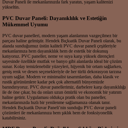
Duvar Paneli ile mekanlarınızda fark yaratın, yaşam kalitenizi
yükseltin.
PVC Duvar Paneli: Dayanıklılık ve Estetiğin
Mükemmel Uyumu
PVC duvar panelleri, modern yaşam alanlarının vazgeçilmez bir
parçası haline gelmiştir. Hendek Bıçkıatik Duvar Paneli olarak, bu
alanda sunduğumuz üstün kaliteli PVC duvar paneli çeşitleriyle
mekanlarınıza hem dayanıklılık hem de estetik bir dokunuş
katıyoruz. PVC paneller, neme ve suya karşı yüksek dirençleri
sayesinde özellikle mutfak ve banyo gibi alanlarda ideal bir çözüm
sunar. Kolay temizlenebilir yüzeyleri, hijyenik bir ortam sağlarken,
geniş renk ve desen seçenekleriyle de her türlü dekorasyon tarzına
uyum sağlar. Modern ve minimalist tasarımlardan, daha klasik ve
rustik görünümlere kadar pek çok alternatifi bünyemizde
barındırıyoruz. PVC duvar panellerimiz, darbelere karşı dayanıklılığı
ile de öne çıkar, bu da onları uzun ömürlü ve ekonomik bir yatırım
haline getirir. Uygulaması oldukça pratik olan bu paneller,
mekanlarınızda hızlı bir yenilenme sağlamanıza olanak tanır.
Hendek Bıçkıatik Duvar Paneli’nin sunduğu PVC duvar paneli
çözümleri ile mekanlarınıza hem şıklık hem de fonksiyonellik
katabilirsiniz.