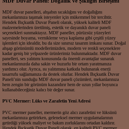
MDF Duvar Paneli: Doğallık ve Şıklığın Birleşimi
MDF duvar panelleri, ahşabın sıcaklığını ve doğallığını
mekanlarınıza taşımak isteyenler için mükemmel bir tercihtir.
Hendek Bıçkıatik Duvar Paneli olarak, yüksek kaliteli MDF
malzemelerinden üretilmiş, estetik ve dayanıklı duvar paneli
seçenekleri sunmaktayız. MDF paneller, pürüzsüz yüzeyleri
sayesinde boyama, vernikleme veya kaplama gibi çeşitli yüzey
işlemleri için idealdir, bu da size sınırsız tasarım imkanı sunar. Doğal
ahşap görünümlü modellerimizden, modern ve renkli seçeneklere
kadar geniş bir yelpazede ürünlerimiz bulunmaktadır. MDF duvar
panelleri, ses yalıtımı konusunda da önemli avantajlar sunarak
mekanlarınızda daha sakin ve huzurlu bir ortam yaratmanıza
yardımcı olur. Ayrıca, ısı yalıtımına katkıda bulunarak enerji
tasarrufu sağlamanıza da destek olurlar. Hendek Bıçkıatik Duvar
Paneli’nin sunduğu MDF duvar paneli çözümleri, mekanlarınıza
hem zengin bir görünüm kazandırır hem de uzun yıllar boyunca
kullanabileceğiniz kalıcı bir değer sunar.
PVC Mermer: Lüks ve Zarafetin Yeni Adresi
PVC mermer paneller, mermerin göz alıcı zarafetini ve lüksünü
mekanlarınıza getirirken, geleneksel mermer uygulamalarının
getirdiği yüksek maliyet ve bakım zorluklarını ortadan kaldırır.
Hendek Bıçkıatik Duvar Paneli olarak, en kaliteli PVC mermer