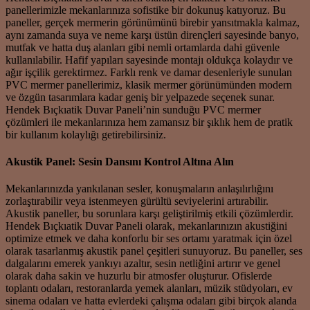
panellerimizle mekanlarınıza sofistike bir dokunuş katıyoruz. Bu
paneller, gerçek mermerin görünümünü birebir yansıtmakla kalmaz,
aynı zamanda suya ve neme karşı üstün dirençleri sayesinde banyo,
mutfak ve hatta duş alanları gibi nemli ortamlarda dahi güvenle
kullanılabilir. Hafif yapıları sayesinde montajı oldukça kolaydır ve
ağır işçilik gerektirmez. Farklı renk ve damar desenleriyle sunulan
PVC mermer panellerimiz, klasik mermer görünümünden modern
ve özgün tasarımlara kadar geniş bir yelpazede seçenek sunar.
Hendek Bıçkıatik Duvar Paneli’nin sunduğu PVC mermer
çözümleri ile mekanlarınıza hem zamansız bir şıklık hem de pratik
bir kullanım kolaylığı getirebilirsiniz.
Akustik Panel: Sesin Dansını Kontrol Altına Alın
Mekanlarınızda yankılanan sesler, konuşmaların anlaşılırlığını
zorlaştırabilir veya istenmeyen gürültü seviyelerini artırabilir.
Akustik paneller, bu sorunlara karşı geliştirilmiş etkili çözümlerdir.
Hendek Bıçkıatik Duvar Paneli olarak, mekanlarınızın akustiğini
optimize etmek ve daha konforlu bir ses ortamı yaratmak için özel
olarak tasarlanmış akustik panel çeşitleri sunuyoruz. Bu paneller, ses
dalgalarını emerek yankıyı azaltır, sesin netliğini artırır ve genel
olarak daha sakin ve huzurlu bir atmosfer oluşturur. Ofislerde
toplantı odaları, restoranlarda yemek alanları, müzik stüdyoları, ev
sinema odaları ve hatta evlerdeki çalışma odaları gibi birçok alanda