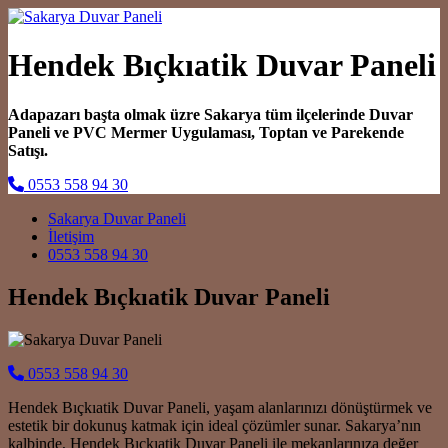
Hendek Bıçkıatik Duvar Paneli
Adapazarı başta olmak üzre Sakarya tüm ilçelerinde Duvar
Paneli ve PVC Mermer Uygulaması, Toptan ve Parekende
Satışı.
0553 558 94 30
Main Navigation
Sakarya Duvar Paneli
İletişim
0553 558 94 30
Hendek Bıçkıatik Duvar Paneli
0553 558 94 30
Hendek Bıçkıatik Duvar Paneli, yaşam alanlarınızı dönüştürmek ve
estetik bir dokunuş katmak için ideal çözümler sunar. Sakarya’nın
kalbinde, Hendek Bıçkıatik Duvar Paneli ile mekanlarınıza değer