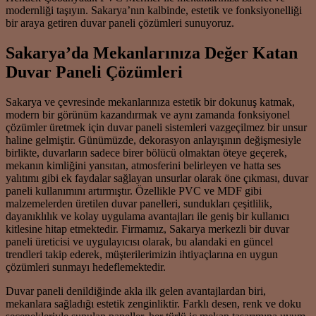
modernliği taşıyın. Sakarya’nın kalbinde, estetik ve fonksiyonelliği
bir araya getiren duvar paneli çözümleri sunuyoruz.
Sakarya’da Mekanlarınıza Değer Katan
Duvar Paneli Çözümleri
Sakarya ve çevresinde mekanlarınıza estetik bir dokunuş katmak,
modern bir görünüm kazandırmak ve aynı zamanda fonksiyonel
çözümler üretmek için duvar paneli sistemleri vazgeçilmez bir unsur
haline gelmiştir. Günümüzde, dekorasyon anlayışının değişmesiyle
birlikte, duvarların sadece birer bölücü olmaktan öteye geçerek,
mekanın kimliğini yansıtan, atmosferini belirleyen ve hatta ses
yalıtımı gibi ek faydalar sağlayan unsurlar olarak öne çıkması, duvar
paneli kullanımını artırmıştır. Özellikle PVC ve MDF gibi
malzemelerden üretilen duvar panelleri, sundukları çeşitlilik,
dayanıklılık ve kolay uygulama avantajları ile geniş bir kullanıcı
kitlesine hitap etmektedir. Firmamız, Sakarya merkezli bir duvar
paneli üreticisi ve uygulayıcısı olarak, bu alandaki en güncel
trendleri takip ederek, müşterilerimizin ihtiyaçlarına en uygun
çözümleri sunmayı hedeflemektedir.
Duvar paneli denildiğinde akla ilk gelen avantajlardan biri,
mekanlara sağladığı estetik zenginliktir. Farklı desen, renk ve doku