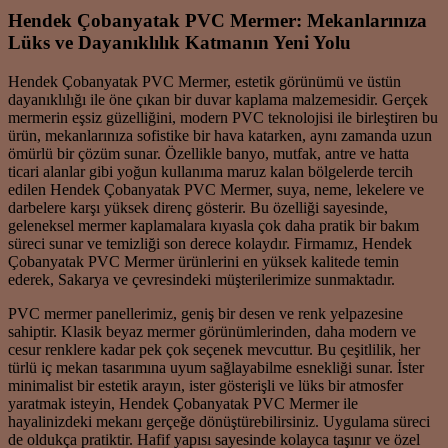
Hendek Çobanyatak PVC Mermer: Mekanlarınıza
Lüks ve Dayanıklılık Katmanın Yeni Yolu
Hendek Çobanyatak PVC Mermer, estetik görünümü ve üstün
dayanıklılığı ile öne çıkan bir duvar kaplama malzemesidir. Gerçek
mermerin eşsiz güzelliğini, modern PVC teknolojisi ile birleştiren bu
ürün, mekanlarınıza sofistike bir hava katarken, aynı zamanda uzun
ömürlü bir çözüm sunar. Özellikle banyo, mutfak, antre ve hatta
ticari alanlar gibi yoğun kullanıma maruz kalan bölgelerde tercih
edilen Hendek Çobanyatak PVC Mermer, suya, neme, lekelere ve
darbelere karşı yüksek direnç gösterir. Bu özelliği sayesinde,
geleneksel mermer kaplamalara kıyasla çok daha pratik bir bakım
süreci sunar ve temizliği son derece kolaydır. Firmamız, Hendek
Çobanyatak PVC Mermer ürünlerini en yüksek kalitede temin
ederek, Sakarya ve çevresindeki müşterilerimize sunmaktadır.
PVC mermer panellerimiz, geniş bir desen ve renk yelpazesine
sahiptir. Klasik beyaz mermer görünümlerinden, daha modern ve
cesur renklere kadar pek çok seçenek mevcuttur. Bu çeşitlilik, her
türlü iç mekan tasarımına uyum sağlayabilme esnekliği sunar. İster
minimalist bir estetik arayın, ister gösterişli ve lüks bir atmosfer
yaratmak isteyin, Hendek Çobanyatak PVC Mermer ile
hayalinizdeki mekanı gerçeğe dönüştürebilirsiniz. Uygulama süreci
de oldukça pratiktir. Hafif yapısı sayesinde kolayca taşınır ve özel