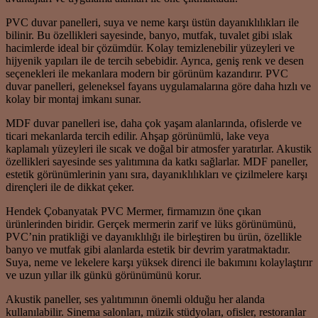
PVC duvar panelleri, suya ve neme karşı üstün dayanıklılıkları ile
bilinir. Bu özellikleri sayesinde, banyo, mutfak, tuvalet gibi ıslak
hacimlerde ideal bir çözümdür. Kolay temizlenebilir yüzeyleri ve
hijyenik yapıları ile de tercih sebebidir. Ayrıca, geniş renk ve desen
seçenekleri ile mekanlara modern bir görünüm kazandırır. PVC
duvar panelleri, geleneksel fayans uygulamalarına göre daha hızlı ve
kolay bir montaj imkanı sunar.
MDF duvar panelleri ise, daha çok yaşam alanlarında, ofislerde ve
ticari mekanlarda tercih edilir. Ahşap görünümlü, lake veya
kaplamalı yüzeyleri ile sıcak ve doğal bir atmosfer yaratırlar. Akustik
özellikleri sayesinde ses yalıtımına da katkı sağlarlar. MDF paneller,
estetik görünümlerinin yanı sıra, dayanıklılıkları ve çizilmelere karşı
dirençleri ile de dikkat çeker.
Hendek Çobanyatak PVC Mermer, firmamızın öne çıkan
ürünlerinden biridir. Gerçek mermerin zarif ve lüks görünümünü,
PVC’nin pratikliği ve dayanıklılığı ile birleştiren bu ürün, özellikle
banyo ve mutfak gibi alanlarda estetik bir devrim yaratmaktadır.
Suya, neme ve lekelere karşı yüksek direnci ile bakımını kolaylaştırır
ve uzun yıllar ilk günkü görünümünü korur.
Akustik paneller, ses yalıtımının önemli olduğu her alanda
kullanılabilir. Sinema salonları, müzik stüdyoları, ofisler, restoranlar