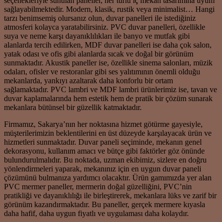
seçenekleriyle sunulan paneller, her türlü iç mekan tasarımına uyum
sağlayabilmektedir. Modern, klasik, rustik veya minimalist… Hangi
tarzı benimsemiş olursanız olun, duvar panelleri ile istediğiniz
atmosferi kolayca yaratabilirsiniz. PVC duvar panelleri, özellikle
suya ve neme karşı dayanıklılıkları ile banyo ve mutfak gibi
alanlarda tercih edilirken, MDF duvar panelleri ise daha çok salon,
yatak odası ve ofis gibi alanlarda sıcak ve doğal bir görünüm
sunmaktadır. Akustik paneller ise, özellikle sinema salonları, müzik
odaları, ofisler ve restoranlar gibi ses yalıtımının önemli olduğu
mekanlarda, yankıyı azaltarak daha konforlu bir ortam
sağlamaktadır. PVC lambri ve MDF lambri ürünlerimiz ise, tavan ve
duvar kaplamalarında hem estetik hem de pratik bir çözüm sunarak
mekanlara bütünsel bir güzellik katmaktadır.
Firmamız, Sakarya’nın her noktasına hizmet götürme gayesiyle,
müşterilerimizin beklentilerini en üst düzeyde karşılayacak ürün ve
hizmetleri sunmaktadır. Duvar paneli seçiminde, mekanın genel
dekorasyonu, kullanım amacı ve bütçe gibi faktörler göz önünde
bulundurulmalıdır. Bu noktada, uzman ekibimiz, sizlere en doğru
yönlendirmeleri yaparak, mekanınız için en uygun duvar paneli
çözümünü bulmanıza yardımcı olacaktır. Ürün gamımızda yer alan
PVC mermer paneller, mermerin doğal güzelliğini, PVC’nin
pratikliği ve dayanıklılığı ile birleştirerek, mekanlara lüks ve zarif bir
görünüm kazandırmaktadır. Bu paneller, gerçek mermere kıyasla
daha hafif, daha uygun fiyatlı ve uygulaması daha kolaydır.