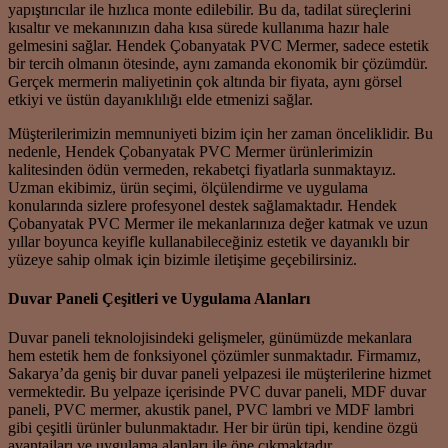
yapıştırıcılar ile hızlıca monte edilebilir. Bu da, tadilat süreçlerini
kısaltır ve mekanınızın daha kısa sürede kullanıma hazır hale
gelmesini sağlar. Hendek Çobanyatak PVC Mermer, sadece estetik
bir tercih olmanın ötesinde, aynı zamanda ekonomik bir çözümdür.
Gerçek mermerin maliyetinin çok altında bir fiyata, aynı görsel
etkiyi ve üstün dayanıklılığı elde etmenizi sağlar.
Müşterilerimizin memnuniyeti bizim için her zaman önceliklidir. Bu
nedenle, Hendek Çobanyatak PVC Mermer ürünlerimizin
kalitesinden ödün vermeden, rekabetçi fiyatlarla sunmaktayız.
Uzman ekibimiz, ürün seçimi, ölçülendirme ve uygulama
konularında sizlere profesyonel destek sağlamaktadır. Hendek
Çobanyatak PVC Mermer ile mekanlarınıza değer katmak ve uzun
yıllar boyunca keyifle kullanabileceğiniz estetik ve dayanıklı bir
yüzeye sahip olmak için bizimle iletişime geçebilirsiniz.
Duvar Paneli Çeşitleri ve Uygulama Alanları
Duvar paneli teknolojisindeki gelişmeler, günümüzde mekanlara
hem estetik hem de fonksiyonel çözümler sunmaktadır. Firmamız,
Sakarya’da geniş bir duvar paneli yelpazesi ile müşterilerine hizmet
vermektedir. Bu yelpaze içerisinde PVC duvar paneli, MDF duvar
paneli, PVC mermer, akustik panel, PVC lambri ve MDF lambri
gibi çeşitli ürünler bulunmaktadır. Her bir ürün tipi, kendine özgü
avantajları ve uygulama alanları ile öne çıkmaktadır.