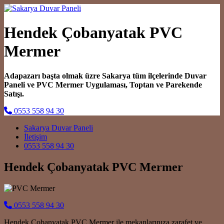
Hendek Çobanyatak PVC
Mermer
Adapazarı başta olmak üzre Sakarya tüm ilçelerinde Duvar
Paneli ve PVC Mermer Uygulaması, Toptan ve Parekende
Satışı.
0553 558 94 30
Main Navigation
Sakarya Duvar Paneli
İletişim
0553 558 94 30
Hendek Çobanyatak PVC Mermer
0553 558 94 30
Hendek Çobanyatak PVC Mermer ile mekanlarınıza zarafet ve