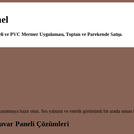
el
eli ve PVC Mermer Uygulaması, Toptan ve Parekende Satışı.
atmaya hazır olun. Ses yalıtımı ve estetik görünümü bir arada sunan bu
uvar Paneli Çözümleri