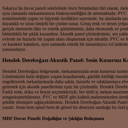
Sakarya’da duvar paneli sektöründe öncü firmalardan biri olarak, mekan
aynı zamanda mekanlarınızın fonksiyonelliğini de artırmaktadır. PVC d
temizlenebilir yapısı ve hijyenik özellikleri sayesinde, bu alanlarda 
dayanıklı ve uzun ömürlü bir çözüm sunar. Geniş renk ve desen yelpa
gerçek mermerin lüks ve estetik görünümünü, daha ekonomik ve pratik 
bütünlüklü bir şıklık kazandırır. Akustik panel çözümlerimiz, ses yalı
evlerde ise huzurlu bir yaşam alanı oluşturmak için idealdir. PVC ve 
ve karakter katarken, aynı zamanda estetik bir tamamlayıcı rol üstle
yanınızdayız.
Hendek Dereboğazı Akustik Panel: Sesin Kusursuz K
Hendek Dereboğazı bölgesinde, mekanlarınızda sesin kusursuz kontro
Günümüzün hızla değişen yaşam koşullarında, gürültü kirliliği önemli b
engelleyerek mekanlarınızda daha sakin, huzurlu ve odaklanmaya elveriş
getirmek için akustik panellerimiz eşsiz bir çözümdür. Hendek Derebo
Farklı renk, doku ve boyut seçenekleriyle, her türlü iç mekan tasarım
zenginleştirebilirsiniz. PVC ve MDF gibi kaliteli malzemelerden üretil
şekilde dönüşüm sağlayabilirsiniz. Hendek Dereboğazı Akustik Panel uy
yaratır. Sesin hem işitsel hem de görsel bir deneyim sunduğu bu özel 
MDF Duvar Paneli: Doğallığın ve Şıklığın Buluşması