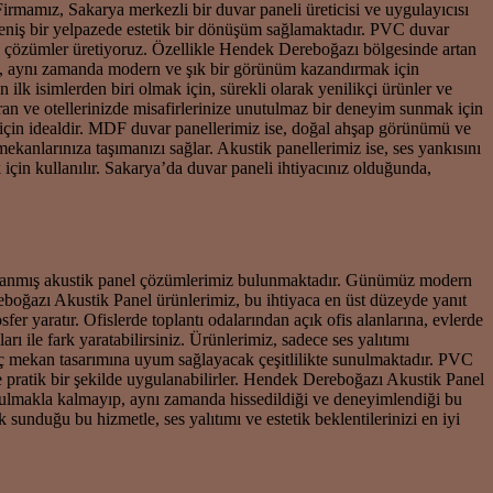
rmamız, Sakarya merkezli bir duvar paneli üreticisi ve uygulayıcısı
geniş bir yelpazede estetik bir dönüşüm sağlamaktadır. PVC duvar
n çözümler üretiyoruz. Özellikle Hendek Dereboğazı bölgesinde artan
ken, aynı zamanda modern ve şık bir görünüm kazandırmak için
lk isimlerden biri olmak için, sürekli olarak yenilikçi ürünler ve
ran ve otellerinizde misafirlerinize unutulmaz bir deneyim sunmak için
 için idealdir. MDF duvar panellerimiz ise, doğal ahşap görünümü ve
kanlarınıza taşımanızı sağlar. Akustik panellerimiz ise, ses yankısını
çin kullanılır. Sakarya’da duvar paneli ihtiyacınız olduğunda,
sarlanmış akustik panel çözümlerimiz bulunmaktadır. Günümüz modern
ereboğazı Akustik Panel ürünlerimiz, bu ihtiyaca en üst düzeyde yanıt
er yaratır. Ofislerde toplantı odalarından açık ofis alanlarına, evlerde
ile fark yaratabilirsiniz. Ürünlerimiz, sadece ses yalıtımı
iç mekan tasarımına uyum sağlayacak çeşitlilikte sunulmaktadır. PVC
e pratik bir şekilde uygulanabilirler. Hendek Dereboğazı Akustik Panel
duyulmakla kalmayıp, aynı zamanda hissedildiği ve deneyimlendiği bu
unduğu bu hizmetle, ses yalıtımı ve estetik beklentilerinizi en iyi