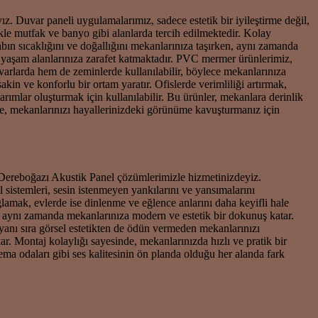
z. Duvar paneli uygulamalarımız, sadece estetik bir iyileştirme değil,
kle mutfak ve banyo gibi alanlarda tercih edilmektedir. Kolay
abın sıcaklığını ve doğallığını mekanlarınıza taşırken, aynı zamanda
 yaşam alanlarınıza zarafet katmaktadır. PVC mermer ürünlerimiz,
arlarda hem de zeminlerde kullanılabilir, böylece mekanlarınıza
in ve konforlu bir ortam yaratır. Ofislerde verimliliği artırmak,
ımlar oluşturmak için kullanılabilir. Bu ürünler, mekanlara derinlik
le, mekanlarınızı hayallerinizdeki görünüme kavuşturmanız için
Dereboğazı Akustik Panel çözümlerimizle hizmetinizdeyiz.
 sistemleri, sesin istenmeyen yankılarını ve yansımalarını
ğlamak, evlerde ise dinlenme ve eğlence anlarını daha keyifli hale
, aynı zamanda mekanlarınıza modern ve estetik bir dokunuş katar.
 yanı sıra görsel estetikten de ödün vermeden mekanlarınızı
ar. Montaj kolaylığı sayesinde, mekanlarınızda hızlı ve pratik bir
ma odaları gibi ses kalitesinin ön planda olduğu her alanda fark