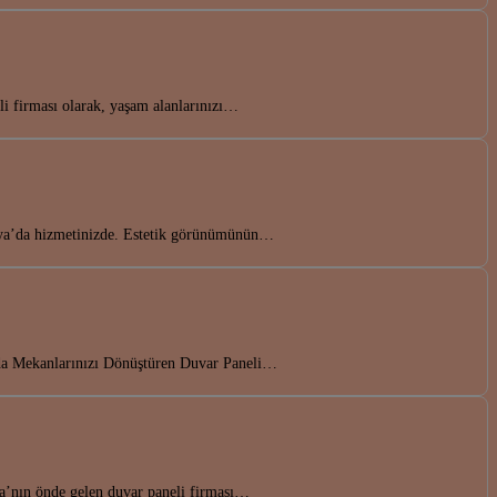
li firması olarak, yaşam alanlarınızı…
arya’da hizmetinizde. Estetik görünümünün…
a’da Mekanlarınızı Dönüştüren Duvar Paneli…
rya’nın önde gelen duvar paneli firması…