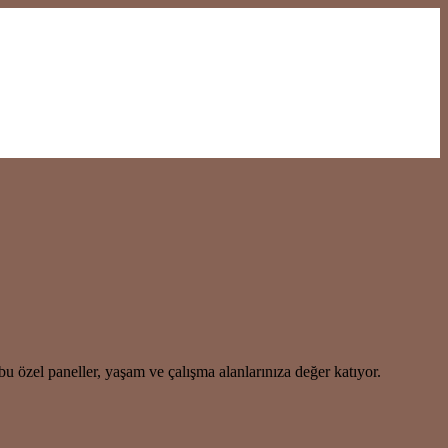
 özel paneller, yaşam ve çalışma alanlarınıza değer katıyor.