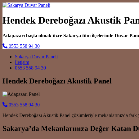
Hendek Dereboğazı Akustik Pan
Adapazarı başta olmak üzre Sakarya tüm ilçelerinde Duvar Pan
0553 558 94 30
Main Navigation
Sakarya Duvar Paneli
İletişim
0553 558 94 30
Hendek Dereboğazı Akustik Panel
0553 558 94 30
Hendek Dereboğazı Akustik Panel çözümleriyle mekanlarınızda fark yar
Sakarya’da Mekanlarınıza Değer Katan D