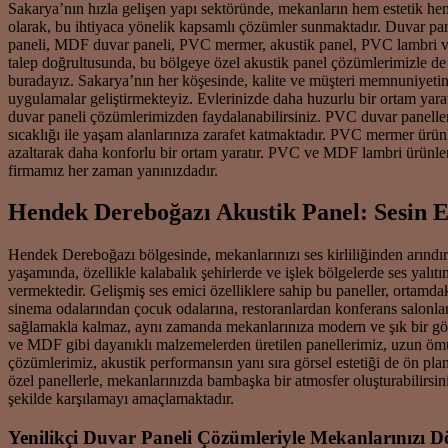
Sakarya’nın hızla gelişen yapı sektöründe, mekanların hem estetik he
olarak, bu ihtiyaca yönelik kapsamlı çözümler sunmaktadır. Duvar pan
paneli, MDF duvar paneli, PVC mermer, akustik panel, PVC lambri ve 
talep doğrultusunda, bu bölgeye özel akustik panel çözümlerimizle de
buradayız. Sakarya’nın her köşesinde, kalite ve müşteri memnuniyetini 
uygulamalar geliştirmekteyiz. Evlerinizde daha huzurlu bir ortam yara
duvar paneli çözümlerimizden faydalanabilirsiniz. PVC duvar paneller
sıcaklığı ile yaşam alanlarınıza zarafet katmaktadır. PVC mermer ürünl
azaltarak daha konforlu bir ortam yaratır. PVC ve MDF lambri ürünleri
firmamız her zaman yanınızdadır.
Hendek Dereboğazı Akustik Panel: Sesin E
Hendek Dereboğazı bölgesinde, mekanlarınızı ses kirliliğinden arınd
yaşamında, özellikle kalabalık şehirlerde ve işlek bölgelerde ses yalı
vermektedir. Gelişmiş ses emici özelliklere sahip bu paneller, ortamdak
sinema odalarından çocuk odalarına, restoranlardan konferans salonlar
sağlamakla kalmaz, aynı zamanda mekanlarınıza modern ve şık bir görü
ve MDF gibi dayanıklı malzemelerden üretilen panellerimiz, uzun ömürl
çözümlerimiz, akustik performansın yanı sıra görsel estetiği de ön pl
özel panellerle, mekanlarınızda bambaşka bir atmosfer oluşturabilirsin
şekilde karşılamayı amaçlamaktadır.
Yenilikçi Duvar Paneli Çözümleriyle Mekanlarınızı 