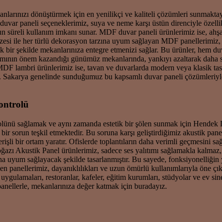
larınızı dönüştürmek için en yenilikçi ve kaliteli çözümleri sunmaktayı
uvar paneli seçeneklerimiz, suya ve neme karşı üstün direnciyle özelli
uzun süreli kullanım imkanı sunar. MDF duvar paneli ürünlerimiz ise, ahş
zesi ile her türlü dekorasyon tarzına uyum sağlayan MDF panellerimiz,
bir şekilde mekanlarınıza entegre etmenizi sağlar. Bu ürünler, hem duv
tımının önem kazandığı günümüz mekanlarında, yankıyı azaltarak daha sak
MDF lambri ürünlerimiz ise, tavan ve duvarlarda modern veya klasik tasar
nir. Sakarya genelinde sunduğumuz bu kapsamlı duvar paneli çözümleriy
ontrolü
lünü sağlamak ve aynı zamanda estetik bir şölen sunmak için Hendek 
ir sorun teşkil etmektedir. Bu soruna karşı geliştirdiğimiz akustik panel
li bir ortam yaratır. Ofislerde toplantıların daha verimli geçmesini sa
ğazı Akustik Panel ürünlerimiz, sadece ses yalıtımı sağlamakla kalmaz
ına uyum sağlayacak şekilde tasarlanmıştır. Bu sayede, fonksiyonelliğin
en panellerimiz, dayanıklılıkları ve uzun ömürlü kullanımlarıyla öne çık
gulamaları, restoranlar, kafeler, eğitim kurumları, stüdyolar ve ev sine
panellerle, mekanlarınıza değer katmak için buradayız.