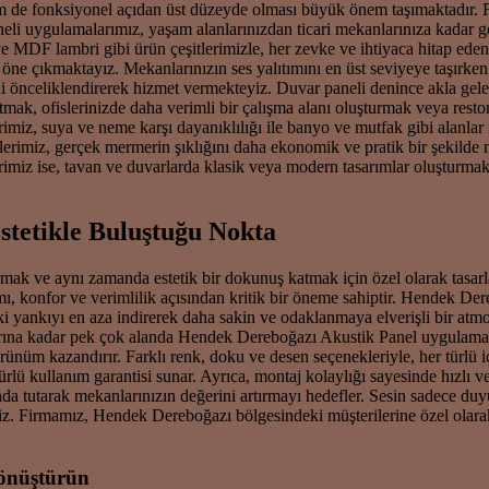
m de fonksiyonel açıdan üst düzeyde olması büyük önem taşımaktadır. Fi
eli uygulamalarımız, yaşam alanlarınızdan ticari mekanlarınıza kadar 
MDF lambri gibi ürün çeşitlerimizle, her zevke ve ihtiyaca hitap ede
 öne çıkmaktayız. Mekanlarınızın ses yalıtımını en üst seviyeye taşır
önceliklendirerek hizmet vermekteyiz. Duvar paneli denince akla gelen i
tmak, ofislerinizde daha verimli bir çalışma alanı oluşturmak veya resto
imiz, suya ve neme karşı dayanıklılığı ile banyo ve mutfak gibi alanlar
erimiz, gerçek mermerin şıklığını daha ekonomik ve pratik bir şekilde me
miz ise, tavan ve duvarlarda klasik veya modern tasarımlar oluşturmak i
stetikle Buluştuğu Nokta
ırmak ve aynı zamanda estetik bir dokunuş katmak için özel olarak ta
tımı, konfor ve verimlilik açısından kritik bir öneme sahiptir. Hendek D
i yankıyı en aza indirerek daha sakin ve odaklanmaya elverişli bir atmosf
ına kadar pek çok alanda Hendek Dereboğazı Akustik Panel uygulamaları 
nüm kazandırır. Farklı renk, doku ve desen seçenekleriyle, her türlü 
ü kullanım garantisi sunar. Ayrıca, montaj kolaylığı sayesinde hızlı v
anda tutarak mekanlarınızın değerini artırmayı hedefler. Sesin sadece 
iz. Firmamız, Hendek Dereboğazı bölgesindeki müşterilerine özel olarak s
Dönüştürün