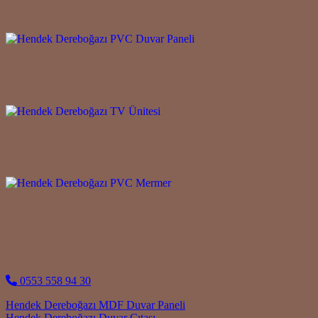
0553 558 94 30
Post navigation
Hendek Dereboğazı MDF Duvar Paneli
Hendek Dereboğazı Duvar Çıtası