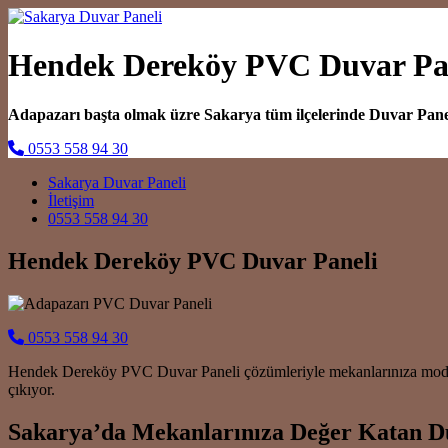
Hendek Dereköy PVC Duvar Pa
Adapazarı başta olmak üzre Sakarya tüm ilçelerinde Duvar Pan
0553 558 94 30
Main Navigation
Sakarya Duvar Paneli
İletişim
0553 558 94 30
Hendek Dereköy PVC Duvar Paneli
0553 558 94 30
Hendek Dereköy PVC Duvar Paneli çözümleriyle mekanlarınıza modern b
çıkıyor.
Sakarya’da Mekanlarınıza Değer Katan D