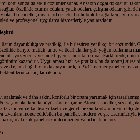
lıtımı konusunda da etkili çözümler sunar. Ahşabın doğal dokusunu takli
ğlar. Özellikle oturma odaları, yatak odaları, çalışma odaları gibi dah
y olan bu paneller, duvarlarda estetik bir bütünlük sağlarken, aynı zaman
ünleri ve profesyonel uygulama hizmetleriyle yanınızdadır.
eşimi
tün dayanıklılığı ve pratikliği ile birleştiren yenilikçi bir çözümdür. 
özellikle banyo, mutfak, antre ve ticari alanlar gibi yoğun kullanıma ma
enebilir yüzeyleri sayesinde hijyenik bir ortam sunar. Farklı renk, dam
ünüm kazandırır. Uygulaması hızlı ve pratiktir, bu da montaj süresini kıs
 ve dayanıklılığı bir arada arayanlar için PVC mermer paneller, mekanla
eklentilerinizi karşılamaktadır.
ı azaltmak ve daha sakin, konforlu bir ortam yaratmak için tasarlanmış öze
ğu yaşam alanlarında büyük önem taşırlar. Akustik paneller, ses dalgala
i artar, dinlenme kalitesi yükselir ve genel mekan konforu önemli ölçüde iy
 tavanlara monte edilebilen bu paneller, modern ve şık tasarımlarıyla i
tmak için akustik panel çözümlerimizden yararlanabilirsiniz.
uş