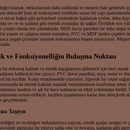
ir değer katmak, mekanlarınızı daha kullanışlı ve modern hale getirmek
em dekoratif hem de fonksiyonel özellikler sunan bir yapı malzemesidir
ya duvar kağıdı gibi geleneksel yöntemlerle kaplamak yerine, daha dayan
nda ses ve ısı yalıtımı gibi önemli avantajlar da sağlar. Özellikle son y
bir çözüm olarak öne çıkmaktadır. MDF duvar panelleri ise daha doğal bi
u bir yaşam ve çalışma ortamı sunarken, PVC ve MDF lambri çeşitleri de 
tiyaca uygun çözümler sunarak mekanlarınızı baştan yaratıyoruz. Müşte
tadır.
k ve Fonksiyonelliğin Buluşma Noktası
bir dokunuş katmak ve estetik kaygılarınızı gidermek için özel olara
zeme kalitesiyle öne çıkıyor. PVC duvar panelleri, suya, neme ve lekel
al bir tercihtir. Kolay temizlenebilir yüzeyleri, hijyenik bir ortam sağl
konusunda da önemli katkılar sunarak mekanlarınızın konforunu artırır. 
ıza modern ve şık bir hava katmanın en etkili yollarından biridir. Uyg
usunda uzman ekibiyle, keşiften uygulamaya kadar tüm süreçlerde sizl
e geçebilirsiniz.
ıza Taşıyın
iğini ve sıcaklığını mekanlarınıza taşıyan, estetik açıdan zengin ve çe
sayesinde pürüzsüz bir yüzeye sahip olur ve boyama, kaplama gibi işleml