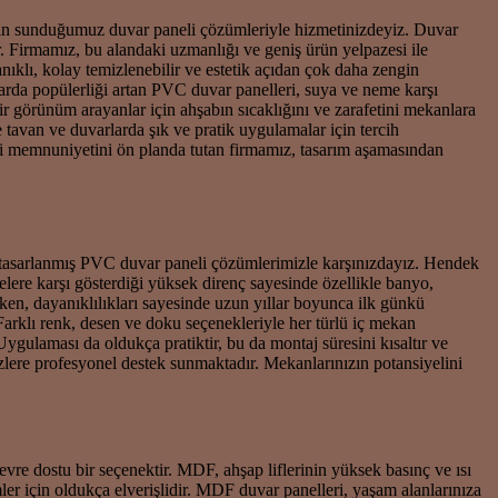
 için sunduğumuz duvar paneli çözümleriyle hizmetinizdeyiz. Duvar
. Firmamız, bu alandaki uzmanlığı ve geniş ürün yelpazesi ile
ıklı, kolay temizlenebilir ve estetik açıdan çok daha zengin
ıllarda popülerliği artan PVC duvar panelleri, suya ve neme karşı
r görünüm arayanlar için ahşabın sıcaklığını ve zarafetini mekanlara
tavan ve duvarlarda şık ve pratik uygulamalar için tercih
ri memnuniyetini ön planda tutan firmamız, tasarım aşamasından
k tasarlanmış PVC duvar paneli çözümlerimizle karşınızdayız. Hendek
ere karşı gösterdiği yüksek direnç sayesinde özellikle banyo,
arken, dayanıklılıkları sayesinde uzun yıllar boyunca ilk günkü
Farklı renk, desen ve doku seçenekleriyle her türlü iç mekan
ulaması da oldukça pratiktir, bu da montaj süresini kısaltır ve
ere profesyonel destek sunmaktadır. Mekanlarınızın potansiyelini
vre dostu bir seçenektir. MDF, ahşap liflerinin yüksek basınç ve ısı
er için oldukça elverişlidir. MDF duvar panelleri, yaşam alanlarınıza