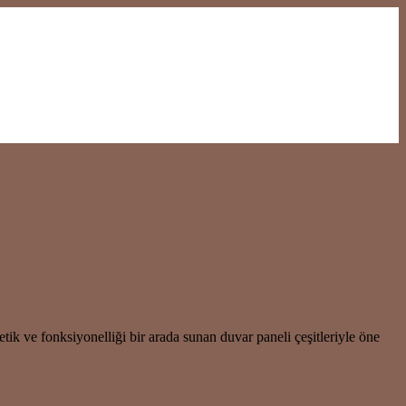
 ve fonksiyonelliği bir arada sunan duvar paneli çeşitleriyle öne