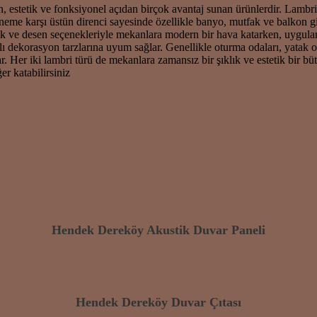
 estetik ve fonksiyonel açıdan birçok avantaj sunan ürünlerdir. Lamb
eme karşı üstün direnci sayesinde özellikle banyo, mutfak ve balkon gibi
k ve desen seçenekleriyle mekanlara modern bir hava katarken, uygulama
lı dekorasyon tarzlarına uyum sağlar. Genellikle oturma odaları, yatak od
r. Her iki lambri türü de mekanlara zamansız bir şıklık ve estetik bir 
r katabilirsiniz
Hendek Dereköy Akustik Duvar Paneli
Hendek Dereköy Duvar Çıtası