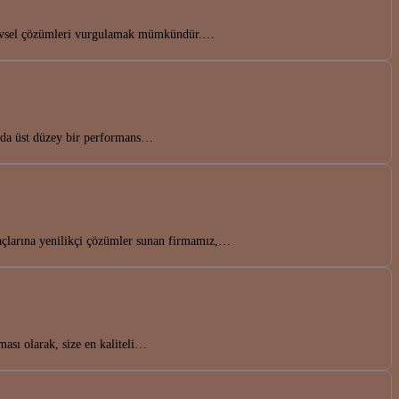
işlevsel çözümleri vurgulamak mümkündür.…
ında üst düzey bir performans…
açlarına yenilikçi çözümler sunan firmamız,…
ması olarak, size en kaliteli…