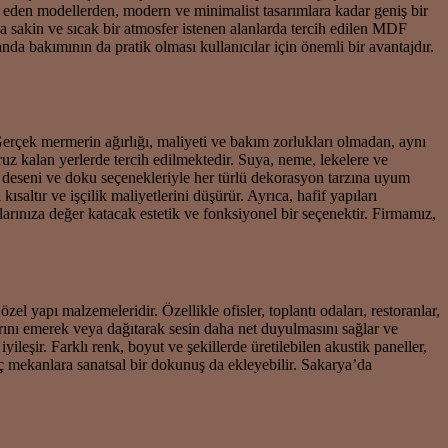
t eden modellerden, modern ve minimalist tasarımlara kadar geniş bir
a sakin ve sıcak bir atmosfer istenen alanlarda tercih edilen MDF
da bakımının da pratik olması kullanıcılar için önemli bir avantajdır.
Gerçek mermerin ağırlığı, maliyeti ve bakım zorlukları olmadan, aynı
ruz kalan yerlerde tercih edilmektedir. Suya, neme, lekelere ve
ar deseni ve doku seçenekleriyle her türlü dekorasyon tarzına uyum
altır ve işçilik maliyetlerini düşürür. Ayrıca, hafif yapıları
rınıza değer katacak estetik ve fonksiyonel bir seçenektir. Firmamız,
l yapı malzemeleridir. Özellikle ofisler, toplantı odaları, restoranlar,
rını emerek veya dağıtarak sesin daha net duyulmasını sağlar ve
ileşir. Farklı renk, boyut ve şekillerde üretilebilen akustik paneller,
ç mekanlara sanatsal bir dokunuş da ekleyebilir. Sakarya’da