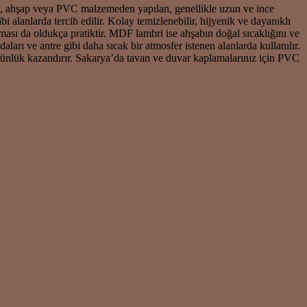
ri, ahşap veya PVC malzemeden yapılan, genellikle uzun ve ince
 alanlarda tercih edilir. Kolay temizlenebilir, hijyenik ve dayanıklı
sı da oldukça pratiktir. MDF lambri ise ahşabın doğal sıcaklığını ve
aları ve antre gibi daha sıcak bir atmosfer istenen alanlarda kullanılır.
bütünlük kazandırır. Sakarya’da tavan ve duvar kaplamalarınız için PVC