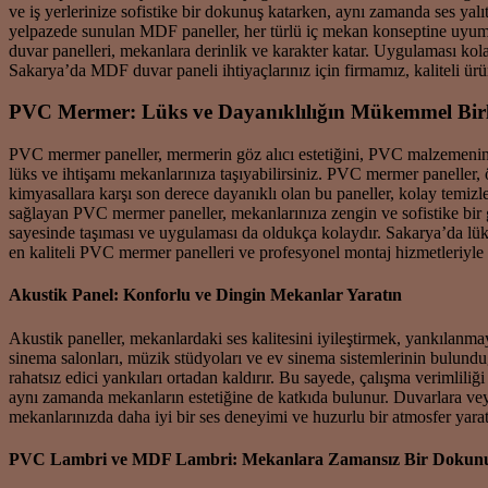
ve iş yerlerinize sofistike bir dokunuş katarken, aynı zamanda ses ya
yelpazede sunulan MDF paneller, her türlü iç mekan konseptine uyum sa
duvar panelleri, mekanlara derinlik ve karakter katar. Uygulaması kola
Sakarya’da MDF duvar paneli ihtiyaçlarınız için firmamız, kaliteli ür
PVC Mermer: Lüks ve Dayanıklılığın Mükemmel Birl
PVC mermer paneller, mermerin göz alıcı estetiğini, PVC malzemenin üs
lüks ve ihtişamı mekanlarınıza taşıyabilirsiniz. PVC mermer paneller, 
kimyasallara karşı son derece dayanıklı olan bu paneller, kolay temizl
sağlayan PVC mermer paneller, mekanlarınıza zengin ve sofistike bir gör
sayesinde taşıması ve uygulaması da oldukça kolaydır. Sakarya’da lüks
en kaliteli PVC mermer panelleri ve profesyonel montaj hizmetleriyle b
Akustik Panel: Konforlu ve Dingin Mekanlar Yaratın
Akustik paneller, mekanlardaki ses kalitesini iyileştirmek, yankılanmay
sinema salonları, müzik stüdyoları ve ev sinema sistemlerinin bulundu
rahatsız edici yankıları ortadan kaldırır. Bu sayede, çalışma verimliliğ
aynı zamanda mekanların estetiğine de katkıda bulunur. Duvarlara veya
mekanlarınızda daha iyi bir ses deneyimi ve huzurlu bir atmosfer yara
PVC Lambri ve MDF Lambri: Mekanlara Zamansız Bir Dokun