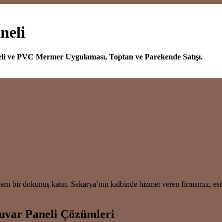
neli
eli ve PVC Mermer Uygulaması, Toptan ve Parekende Satışı.
ir dokunuş katın. Sakarya’nın kalbinde hizmet veren firmamız, estetik
uvar Paneli Çözümleri