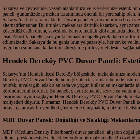
Sakarya ve çevresinde, yaşam alanlarınıza ve iş yerlerinize estetik b
paneli, günümüzde iç mekan tasarımında önemli bir yere sahip olan, h
Sakarya’da fark yaratmaktadır. Duvar panelleri, duvarlarınızı boya ve
alternatifler sunar. Bu ürünler, mekanlara derinlik katarken, aynı zama
gösterdiği üstün direnç sayesinde banyo, mutfak gibi alanlarda ideal 
taşır. Akustik paneller, ses yankılanmasını engelleyerek daha konforl
edilmektedir. Sakarya’da bu geniş ürün yelpazesiyle, her zevke ve ih
uygulama sonrasına kadar tüm süreçlerde profesyonel destek sağlamak
Hendek Dereköy PVC Duvar Paneli: Esteti
Sakarya’nın Hendek ilçesi Dereköy bölgesinde, mekanlarınıza modern 
Dereköy PVC Duvar Paneli, hem göz alıcı tasarımları hem de üstün mal
mutfak, tuvalet gibi ıslak alanlarda ve yoğun kullanılan mekanlarda ide
görünümlerini korurlar. Bu paneller, aynı zamanda ses ve ısı yalıtımı 
tasarımına uyum sağlayan Hendek Dereköy PVC Duvar Paneli, mekanların
maliyetleri düşürür. Firmamız, Hendek Dereköy PVC Duvar Paneli kon
ortaya çıkaracak bu yenilikçi çözümlerle tanışmak için bizimle iletişim
MDF Duvar Paneli: Doğallığı ve Sıcaklığı Mekanların
MDF (Medium Density Fiberboard) duvar panelleri, ahşabın doğal güzell
altında preslenmesiyle elde edilen yoğun bir malzemedir. Bu özelliği 