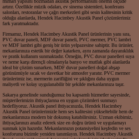
mimari yapısını bozmadan akustik performansını önemli ölçüde
artırır. Özellikle müzik odaları, ev sinema sistemleri, konferans
salonları, restoranlar ve çağrı merkezleri gibi sesin kalitesinin kritik
olduğu alanlarda, Hendek Hacimbey Akustik Panel çözümlerimiz
fark yaratmaktadır.
Firmamız, Hendek Hacimbey Akustik Panel ürünlerinin yanı sıra,
PVC duvar paneli, MDF duvar paneli, PVC mermer, PVC lambri
ve MDF lambri gibi geniş bir ürün yelpazesine sahiptir. Bu ürünler,
mekanlarınıza estetik bir değer katarken, aynı zamanda dayanıklılık
ve pratik kullanım sunmaktadır. Örneğin, PVC duvar panelleri suya
ve neme karşı dirençli olmalarıyla banyo ve mutfak gibi alanlarda
ideal bir çözüm sunarken, MDF duvar panelleri doğal ahşap
görünümüyle sıcak ve davetkar bir atmosfer yaratır. PVC mermer
ürünlerimiz ise, mermerin zarifliğini ve şıklığını daha uygun
maliyetli ve kolay uygulanabilir bir şekilde mekanlarınıza taşır.
Sakarya genelinde sunduğumuz bu kapsamlı hizmetler sayesinde,
müşterilerimizin ihtiyaçlarına en uygun çözümleri sunmayı
hedefliyoruz. Akustik panel ihtiyacınızda, Hendek Hacimbey
Akustik Panel ürünlerimizle hem ses kalitesini yükseltebilir hem de
mekanlarınıza modern bir dokunuş katabilirsiniz. Uzman ekibimiz,
ihtiyaçlarınızı analiz ederek size en doğru ürünü ve uygulamayı
sunmak için hazırdır. Mekanlarınızın potansiyelini keşfedin ve ses
konforunu bizimle yeniden tanımlayın. Hendek Hacimbey Akustik