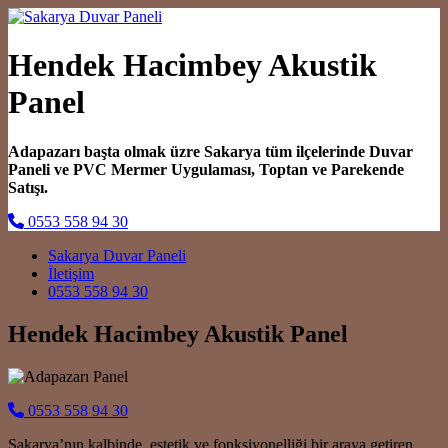
Hendek Hacimbey Akustik
Panel
Adapazarı başta olmak üzre Sakarya tüm ilçelerinde Duvar
Paneli ve PVC Mermer Uygulaması, Toptan ve Parekende
Satışı.
0553 558 94 30
Main Navigation
Sakarya Duvar Paneli
İletişim
0553 558 94 30
Hendek Hacimbey Akustik Panel
0553 558 94 30
Sakarya’nın kalbinde, estetik ve fonksiyonelliği bir araya getiren