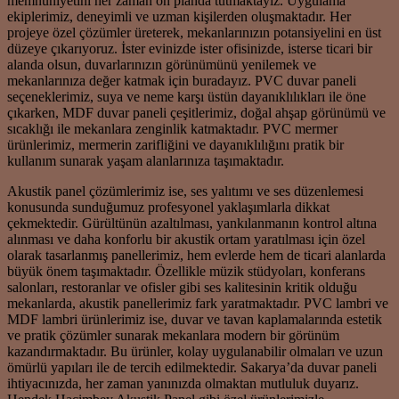
memnuniyetini her zaman ön planda tutmaktayız. Uygulama
ekiplerimiz, deneyimli ve uzman kişilerden oluşmaktadır. Her
projeye özel çözümler üreterek, mekanlarınızın potansiyelini en üst
düzeye çıkarıyoruz. İster evinizde ister ofisinizde, isterse ticari bir
alanda olsun, duvarlarınızın görünümünü yenilemek ve
mekanlarınıza değer katmak için buradayız. PVC duvar paneli
seçeneklerimiz, suya ve neme karşı üstün dayanıklılıkları ile öne
çıkarken, MDF duvar paneli çeşitlerimiz, doğal ahşap görünümü ve
sıcaklığı ile mekanlara zenginlik katmaktadır. PVC mermer
ürünlerimiz, mermerin zarifliğini ve dayanıklılığını pratik bir
kullanım sunarak yaşam alanlarınıza taşımaktadır.
Akustik panel çözümlerimiz ise, ses yalıtımı ve ses düzenlemesi
konusunda sunduğumuz profesyonel yaklaşımlarla dikkat
çekmektedir. Gürültünün azaltılması, yankılanmanın kontrol altına
alınması ve daha konforlu bir akustik ortam yaratılması için özel
olarak tasarlanmış panellerimiz, hem evlerde hem de ticari alanlarda
büyük önem taşımaktadır. Özellikle müzik stüdyoları, konferans
salonları, restoranlar ve ofisler gibi ses kalitesinin kritik olduğu
mekanlarda, akustik panellerimiz fark yaratmaktadır. PVC lambri ve
MDF lambri ürünlerimiz ise, duvar ve tavan kaplamalarında estetik
ve pratik çözümler sunarak mekanlara modern bir görünüm
kazandırmaktadır. Bu ürünler, kolay uygulanabilir olmaları ve uzun
ömürlü yapıları ile de tercih edilmektedir. Sakarya’da duvar paneli
ihtiyacınızda, her zaman yanınızda olmaktan mutluluk duyarız.