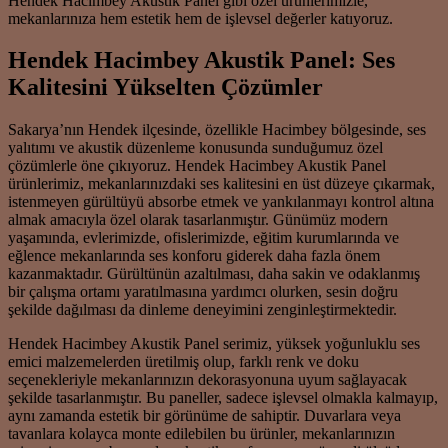
Hendek Hacimbey Akustik Panel gibi özel ürünlerimizle,
mekanlarınıza hem estetik hem de işlevsel değerler katıyoruz.
Hendek Hacimbey Akustik Panel: Ses
Kalitesini Yükselten Çözümler
Sakarya’nın Hendek ilçesinde, özellikle Hacimbey bölgesinde, ses
yalıtımı ve akustik düzenleme konusunda sunduğumuz özel
çözümlerle öne çıkıyoruz. Hendek Hacimbey Akustik Panel
ürünlerimiz, mekanlarınızdaki ses kalitesini en üst düzeye çıkarmak,
istenmeyen gürültüyü absorbe etmek ve yankılanmayı kontrol altına
almak amacıyla özel olarak tasarlanmıştır. Günümüz modern
yaşamında, evlerimizde, ofislerimizde, eğitim kurumlarında ve
eğlence mekanlarında ses konforu giderek daha fazla önem
kazanmaktadır. Gürültünün azaltılması, daha sakin ve odaklanmış
bir çalışma ortamı yaratılmasına yardımcı olurken, sesin doğru
şekilde dağılması da dinleme deneyimini zenginleştirmektedir.
Hendek Hacimbey Akustik Panel serimiz, yüksek yoğunluklu ses
emici malzemelerden üretilmiş olup, farklı renk ve doku
seçenekleriyle mekanlarınızın dekorasyonuna uyum sağlayacak
şekilde tasarlanmıştır. Bu paneller, sadece işlevsel olmakla kalmayıp,
aynı zamanda estetik bir görünüme de sahiptir. Duvarlara veya
tavanlara kolayca monte edilebilen bu ürünler, mekanlarınızın