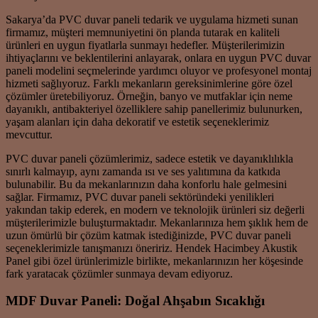
Sakarya’da PVC duvar paneli tedarik ve uygulama hizmeti sunan
firmamız, müşteri memnuniyetini ön planda tutarak en kaliteli
ürünleri en uygun fiyatlarla sunmayı hedefler. Müşterilerimizin
ihtiyaçlarını ve beklentilerini anlayarak, onlara en uygun PVC duvar
paneli modelini seçmelerinde yardımcı oluyor ve profesyonel montaj
hizmeti sağlıyoruz. Farklı mekanların gereksinimlerine göre özel
çözümler üretebiliyoruz. Örneğin, banyo ve mutfaklar için neme
dayanıklı, antibakteriyel özelliklere sahip panellerimiz bulunurken,
yaşam alanları için daha dekoratif ve estetik seçeneklerimiz
mevcuttur.
PVC duvar paneli çözümlerimiz, sadece estetik ve dayanıklılıkla
sınırlı kalmayıp, aynı zamanda ısı ve ses yalıtımına da katkıda
bulunabilir. Bu da mekanlarınızın daha konforlu hale gelmesini
sağlar. Firmamız, PVC duvar paneli sektöründeki yenilikleri
yakından takip ederek, en modern ve teknolojik ürünleri siz değerli
müşterilerimizle buluşturmaktadır. Mekanlarınıza hem şıklık hem de
uzun ömürlü bir çözüm katmak istediğinizde, PVC duvar paneli
seçeneklerimizle tanışmanızı öneririz. Hendek Hacimbey Akustik
Panel gibi özel ürünlerimizle birlikte, mekanlarınızın her köşesinde
fark yaratacak çözümler sunmaya devam ediyoruz.
MDF Duvar Paneli: Doğal Ahşabın Sıcaklığı