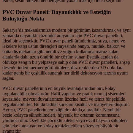
Panel, sesin mükemmel dengesini yakalamak için ideal seçimdir.
PVC Duvar Paneli: Dayanıklılık ve Estetiğin
Buluştuğu Nokta
Sakarya’da mekanlarınıza modern bir görünüm kazandırmak ve aynı
zamanda dayanıklı çözümler arayanlar için PVC duvar panelleri,
ideal bir seçenektir. PVC duvar paneli ürünlerimiz, suya, neme ve
lekelere karşı üstün dirençleri sayesinde banyo, mutfak, balkon ve
hatta dış mekanlar gibi nemli ve yoğun kullanıma maruz kalan
alanlarda dahi uzun ömürlü bir çözüm sunar. Estetik açıdan da
oldukça zengin bir yelpazeye sahip olan PVC duvar panelleri, ahşap
desenlerinden mermer görünümlere, düz renklerden 3D dokulara
kadar geniş bir çeşitlilik sunarak her türlü dekorasyon tarzına uyum
sağlar.
PVC duvar panellerinin en büyük avantajlarından biri, kolay
uygulanabilir olmalarıdır. Hafif yapıları ve pratik montaj sistemleri
sayesinde, mevcut duvarlarınızın üzerine hızlı ve temiz bir şekilde
uygulanabilirler. Bu da tadilat sürecini kısaltır ve maliyetleri düşürür.
Ayrıca, PVC panellerin temizliği de oldukça pratiktir. Nemli bir
bezle kolayca silinebilmeleri, hijyenik bir ortamın korunmasına
yardımcı olur. Özellikle çocuklu aileler veya evcil hayvan sahipleri
için leke tutmayan ve kolay temizlenebilen yüzeyler büyük bir
avantajdır.