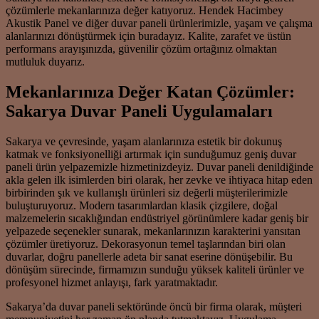
çözümlerle mekanlarınıza değer katıyoruz. Hendek Hacimbey
Akustik Panel ve diğer duvar paneli ürünlerimizle, yaşam ve çalışma
alanlarınızı dönüştürmek için buradayız. Kalite, zarafet ve üstün
performans arayışınızda, güvenilir çözüm ortağınız olmaktan
mutluluk duyarız.
Mekanlarınıza Değer Katan Çözümler:
Sakarya Duvar Paneli Uygulamaları
Sakarya ve çevresinde, yaşam alanlarınıza estetik bir dokunuş
katmak ve fonksiyonelliği artırmak için sunduğumuz geniş duvar
paneli ürün yelpazemizle hizmetinizdeyiz. Duvar paneli denildiğinde
akla gelen ilk isimlerden biri olarak, her zevke ve ihtiyaca hitap eden
birbirinden şık ve kullanışlı ürünleri siz değerli müşterilerimizle
buluşturuyoruz. Modern tasarımlardan klasik çizgilere, doğal
malzemelerin sıcaklığından endüstriyel görünümlere kadar geniş bir
yelpazede seçenekler sunarak, mekanlarınızın karakterini yansıtan
çözümler üretiyoruz. Dekorasyonun temel taşlarından biri olan
duvarlar, doğru panellerle adeta bir sanat eserine dönüşebilir. Bu
dönüşüm sürecinde, firmamızın sunduğu yüksek kaliteli ürünler ve
profesyonel hizmet anlayışı, fark yaratmaktadır.
Sakarya’da duvar paneli sektöründe öncü bir firma olarak, müşteri