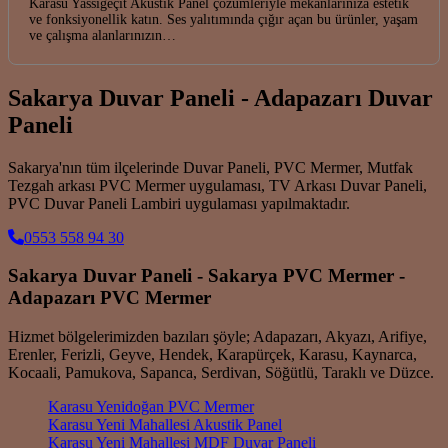
Karasu Yassıgeçit Akustik Panel çözümleriyle mekanlarınıza estetik
ve fonksiyonellik katın. Ses yalıtımında çığır açan bu ürünler, yaşam
ve çalışma alanlarınızın…
Sakarya Duvar Paneli - Adapazarı Duvar
Paneli
Sakarya'nın tüm ilçelerinde Duvar Paneli, PVC Mermer, Mutfak
Tezgah arkası PVC Mermer uygulaması, TV Arkası Duvar Paneli,
PVC Duvar Paneli Lambiri uygulaması yapılmaktadır.
0553 558 94 30
Sakarya Duvar Paneli - Sakarya PVC Mermer -
Adapazarı PVC Mermer
Hizmet bölgelerimizden bazıları şöyle; Adapazarı, Akyazı, Arifiye,
Erenler, Ferizli, Geyve, Hendek, Karapürçek, Karasu, Kaynarca,
Kocaali, Pamukova, Sapanca, Serdivan, Söğütlü, Taraklı ve Düzce.
Karasu Yenidoğan PVC Mermer
Karasu Yeni Mahallesi Akustik Panel
Karasu Yeni Mahallesi MDF Duvar Paneli