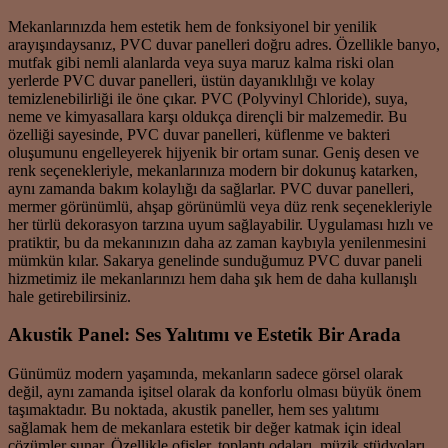
Mekanlarınızda hem estetik hem de fonksiyonel bir yenilik
arayışındaysanız, PVC duvar panelleri doğru adres. Özellikle banyo,
mutfak gibi nemli alanlarda veya suya maruz kalma riski olan
yerlerde PVC duvar panelleri, üstün dayanıklılığı ve kolay
temizlenebilirliği ile öne çıkar. PVC (Polyvinyl Chloride), suya,
neme ve kimyasallara karşı oldukça dirençli bir malzemedir. Bu
özelliği sayesinde, PVC duvar panelleri, küflenme ve bakteri
oluşumunu engelleyerek hijyenik bir ortam sunar. Geniş desen ve
renk seçenekleriyle, mekanlarınıza modern bir dokunuş katarken,
aynı zamanda bakım kolaylığı da sağlarlar. PVC duvar panelleri,
mermer görünümlü, ahşap görünümlü veya düz renk seçenekleriyle
her türlü dekorasyon tarzına uyum sağlayabilir. Uygulaması hızlı ve
pratiktir, bu da mekanınızın daha az zaman kaybıyla yenilenmesini
mümkün kılar. Sakarya genelinde sunduğumuz PVC duvar paneli
hizmetimiz ile mekanlarınızı hem daha şık hem de daha kullanışlı
hale getirebilirsiniz.
Akustik Panel: Ses Yalıtımı ve Estetik Bir Arada
Günümüz modern yaşamında, mekanların sadece görsel olarak
değil, aynı zamanda işitsel olarak da konforlu olması büyük önem
taşımaktadır. Bu noktada, akustik paneller, hem ses yalıtımı
sağlamak hem de mekanlara estetik bir değer katmak için ideal
çözümler sunar. Özellikle ofisler, toplantı odaları, müzik stüdyoları,