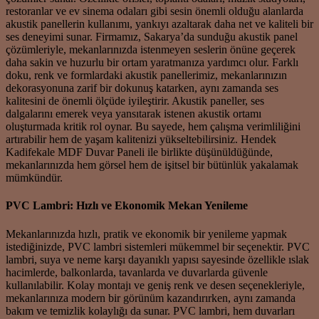
restoranlar ve ev sinema odaları gibi sesin önemli olduğu alanlarda
akustik panellerin kullanımı, yankıyı azaltarak daha net ve kaliteli bir
ses deneyimi sunar. Firmamız, Sakarya’da sunduğu akustik panel
çözümleriyle, mekanlarınızda istenmeyen seslerin önüne geçerek
daha sakin ve huzurlu bir ortam yaratmanıza yardımcı olur. Farklı
doku, renk ve formlardaki akustik panellerimiz, mekanlarınızın
dekorasyonuna zarif bir dokunuş katarken, aynı zamanda ses
kalitesini de önemli ölçüde iyileştirir. Akustik paneller, ses
dalgalarını emerek veya yansıtarak istenen akustik ortamı
oluşturmada kritik rol oynar. Bu sayede, hem çalışma verimliliğini
artırabilir hem de yaşam kalitenizi yükseltebilirsiniz. Hendek
Kadifekale MDF Duvar Paneli ile birlikte düşünüldüğünde,
mekanlarınızda hem görsel hem de işitsel bir bütünlük yakalamak
mümkündür.
PVC Lambri: Hızlı ve Ekonomik Mekan Yenileme
Mekanlarınızda hızlı, pratik ve ekonomik bir yenileme yapmak
istediğinizde, PVC lambri sistemleri mükemmel bir seçenektir. PVC
lambri, suya ve neme karşı dayanıklı yapısı sayesinde özellikle ıslak
hacimlerde, balkonlarda, tavanlarda ve duvarlarda güvenle
kullanılabilir. Kolay montajı ve geniş renk ve desen seçenekleriyle,
mekanlarınıza modern bir görünüm kazandırırken, aynı zamanda
bakım ve temizlik kolaylığı da sunar. PVC lambri, hem duvarları