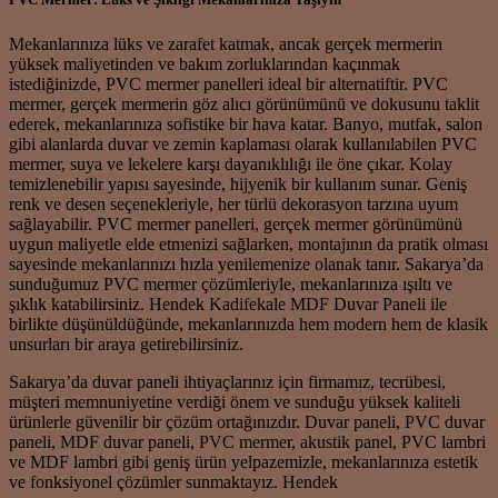
Mekanlarınıza lüks ve zarafet katmak, ancak gerçek mermerin
yüksek maliyetinden ve bakım zorluklarından kaçınmak
istediğinizde, PVC mermer panelleri ideal bir alternatiftir. PVC
mermer, gerçek mermerin göz alıcı görünümünü ve dokusunu taklit
ederek, mekanlarınıza sofistike bir hava katar. Banyo, mutfak, salon
gibi alanlarda duvar ve zemin kaplaması olarak kullanılabilen PVC
mermer, suya ve lekelere karşı dayanıklılığı ile öne çıkar. Kolay
temizlenebilir yapısı sayesinde, hijyenik bir kullanım sunar. Geniş
renk ve desen seçenekleriyle, her türlü dekorasyon tarzına uyum
sağlayabilir. PVC mermer panelleri, gerçek mermer görünümünü
uygun maliyetle elde etmenizi sağlarken, montajının da pratik olması
sayesinde mekanlarınızı hızla yenilemenize olanak tanır. Sakarya’da
sunduğumuz PVC mermer çözümleriyle, mekanlarınıza ışıltı ve
şıklık katabilirsiniz. Hendek Kadifekale MDF Duvar Paneli ile
birlikte düşünüldüğünde, mekanlarınızda hem modern hem de klasik
unsurları bir araya getirebilirsiniz.
Sakarya’da duvar paneli ihtiyaçlarınız için firmamız, tecrübesi,
müşteri memnuniyetine verdiği önem ve sunduğu yüksek kaliteli
ürünlerle güvenilir bir çözüm ortağınızdır. Duvar paneli, PVC duvar
paneli, MDF duvar paneli, PVC mermer, akustik panel, PVC lambri
ve MDF lambri gibi geniş ürün yelpazemizle, mekanlarınıza estetik
ve fonksiyonel çözümler sunmaktayız. Hendek