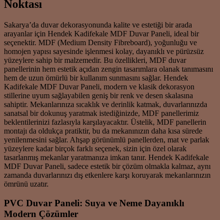
Noktası
Sakarya’da duvar dekorasyonunda kalite ve estetiği bir arada
arayanlar için Hendek Kadifekale MDF Duvar Paneli, ideal bir
seçenektir. MDF (Medium Density Fibreboard), yoğunluğu ve
homojen yapısı sayesinde işlenmesi kolay, dayanıklı ve pürüzsüz
yüzeylere sahip bir malzemedir. Bu özellikleri, MDF duvar
panellerinin hem estetik açıdan zengin tasarımlara olanak tanımasını
hem de uzun ömürlü bir kullanım sunmasını sağlar. Hendek
Kadifekale MDF Duvar Paneli, modern ve klasik dekorasyon
stillerine uyum sağlayabilen geniş bir renk ve desen skalasına
sahiptir. Mekanlarınıza sıcaklık ve derinlik katmak, duvarlarınızda
sanatsal bir dokunuş yaratmak istediğinizde, MDF panellerimiz
beklentilerinizi fazlasıyla karşılayacaktır. Üstelik, MDF panellerin
montajı da oldukça pratiktir, bu da mekanınızın daha kısa sürede
yenilenmesini sağlar. Ahşap görünümlü panellerden, mat ve parlak
yüzeylere kadar birçok farklı seçenek, sizin için özel olarak
tasarlanmış mekanlar yaratmanıza imkan tanır. Hendek Kadifekale
MDF Duvar Paneli, sadece estetik bir çözüm olmakla kalmaz, aynı
zamanda duvarlarınızı dış etkenlere karşı koruyarak mekanlarınızın
ömrünü uzatır.
PVC Duvar Paneli: Suya ve Neme Dayanıklı
Modern Çözümler