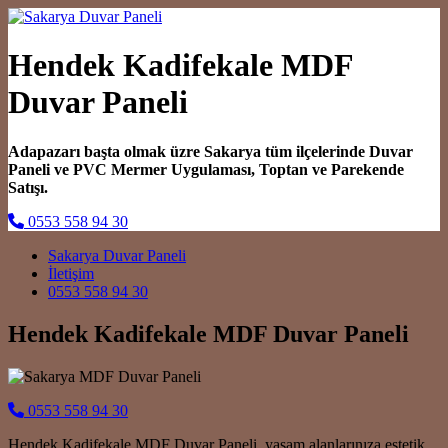
Hendek Kadifekale MDF
Duvar Paneli
Adapazarı başta olmak üzre Sakarya tüm ilçelerinde Duvar
Paneli ve PVC Mermer Uygulaması, Toptan ve Parekende
Satışı.
0553 558 94 30
Main Navigation
Sakarya Duvar Paneli
İletişim
0553 558 94 30
Hendek Kadifekale MDF Duvar Paneli
0553 558 94 30
Hendek Kadifekale MDF Duvar Paneli, yaşam alanlarınıza estetik