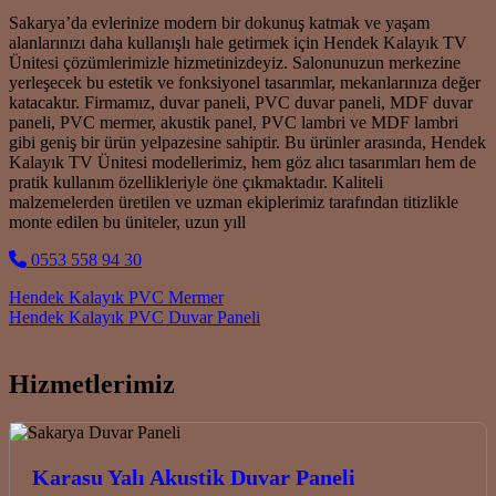
Sakarya’da evlerinize modern bir dokunuş katmak ve yaşam
alanlarınızı daha kullanışlı hale getirmek için Hendek Kalayık TV
Ünitesi çözümlerimizle hizmetinizdeyiz. Salonunuzun merkezine
yerleşecek bu estetik ve fonksiyonel tasarımlar, mekanlarınıza değer
katacaktır. Firmamız, duvar paneli, PVC duvar paneli, MDF duvar
paneli, PVC mermer, akustik panel, PVC lambri ve MDF lambri
gibi geniş bir ürün yelpazesine sahiptir. Bu ürünler arasında, Hendek
Kalayık TV Ünitesi modellerimiz, hem göz alıcı tasarımları hem de
pratik kullanım özellikleriyle öne çıkmaktadır. Kaliteli
malzemelerden üretilen ve uzman ekiplerimiz tarafından titizlikle
monte edilen bu üniteler, uzun yıll
0553 558 94 30
Post navigation
Hendek Kalayık PVC Mermer
Hendek Kalayık PVC Duvar Paneli
Hizmetlerimiz
Karasu Yalı Akustik Duvar Paneli