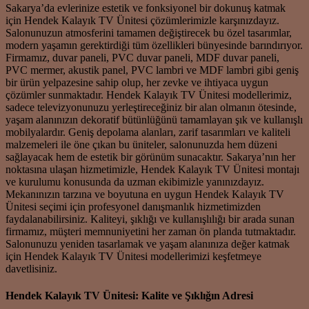
Sakarya’da evlerinize estetik ve fonksiyonel bir dokunuş katmak
için Hendek Kalayık TV Ünitesi çözümlerimizle karşınızdayız.
Salonunuzun atmosferini tamamen değiştirecek bu özel tasarımlar,
modern yaşamın gerektirdiği tüm özellikleri bünyesinde barındırıyor.
Firmamız, duvar paneli, PVC duvar paneli, MDF duvar paneli,
PVC mermer, akustik panel, PVC lambri ve MDF lambri gibi geniş
bir ürün yelpazesine sahip olup, her zevke ve ihtiyaca uygun
çözümler sunmaktadır. Hendek Kalayık TV Ünitesi modellerimiz,
sadece televizyonunuzu yerleştireceğiniz bir alan olmanın ötesinde,
yaşam alanınızın dekoratif bütünlüğünü tamamlayan şık ve kullanışlı
mobilyalardır. Geniş depolama alanları, zarif tasarımları ve kaliteli
malzemeleri ile öne çıkan bu üniteler, salonunuzda hem düzeni
sağlayacak hem de estetik bir görünüm sunacaktır. Sakarya’nın her
noktasına ulaşan hizmetimizle, Hendek Kalayık TV Ünitesi montajı
ve kurulumu konusunda da uzman ekibimizle yanınızdayız.
Mekanınızın tarzına ve boyutuna en uygun Hendek Kalayık TV
Ünitesi seçimi için profesyonel danışmanlık hizmetimizden
faydalanabilirsiniz. Kaliteyi, şıklığı ve kullanışlılığı bir arada sunan
firmamız, müşteri memnuniyetini her zaman ön planda tutmaktadır.
Salonunuzu yeniden tasarlamak ve yaşam alanınıza değer katmak
için Hendek Kalayık TV Ünitesi modellerimizi keşfetmeye
davetlisiniz.
Hendek Kalayık TV Ünitesi: Kalite ve Şıklığın Adresi