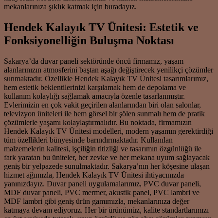
mekanlarınıza şıklık katmak için buradayız.
Hendek Kalayık TV Ünitesi: Estetik ve
Fonksiyonelliğin Buluşma Noktası
Sakarya’da duvar paneli sektöründe öncü firmamız, yaşam
alanlarınızın atmosferini baştan aşağı değiştirecek yenilikçi çözümler
sunmaktadır. Özellikle Hendek Kalayık TV Ünitesi tasarımlarımız,
hem estetik beklentilerinizi karşılamak hem de depolama ve
kullanım kolaylığı sağlamak amacıyla özenle tasarlanmıştır.
Evlerimizin en çok vakit geçirilen alanlarından biri olan salonlar,
televizyon üniteleri ile hem görsel bir şölen sunmalı hem de pratik
çözümlerle yaşamı kolaylaştırmalıdır. Bu noktada, firmamızın
Hendek Kalayık TV Ünitesi modelleri, modern yaşamın gerektirdiği
tüm özellikleri bünyesinde barındırmaktadır. Kullanılan
malzemelerin kalitesi, işçiliğin titizliği ve tasarımın özgünlüğü ile
fark yaratan bu üniteler, her zevke ve her mekana uyum sağlayacak
geniş bir yelpazede sunulmaktadır. Sakarya’nın her köşesine ulaşan
hizmet ağımızla, Hendek Kalayık TV Ünitesi ihtiyacınızda
yanınızdayız. Duvar paneli uygulamalarımız, PVC duvar paneli,
MDF duvar paneli, PVC mermer, akustik panel, PVC lambri ve
MDF lambri gibi geniş ürün gamımızla, mekanlarınıza değer
katmaya devam ediyoruz. Her bir ürünümüz, kalite standartlarımızı