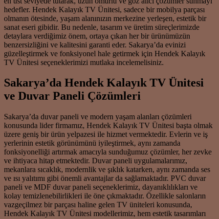
en üst seviyede tutarak, uzun ömürlü ve göz alıcı çözümler sunmayı
hedefler. Hendek Kalayık TV Ünitesi, sadece bir mobilya parçası
olmanın ötesinde, yaşam alanınızın merkezine yerleşen, estetik bir
sanat eseri gibidir. Bu nedenle, tasarım ve üretim süreçlerimizde
detaylara verdiğimiz önem, ortaya çıkan her bir ürünümüzün
benzersizliğini ve kalitesini garanti eder. Sakarya’da evinizi
güzelleştirmek ve fonksiyonel hale getirmek için Hendek Kalayık
TV Ünitesi seçeneklerimizi mutlaka incelemelisiniz.
Sakarya’da Hendek Kalayık TV Ünitesi
ve Duvar Paneli Çözümleri
Sakarya’da duvar paneli ve modern yaşam alanları çözümleri
konusunda lider firmamız, Hendek Kalayık TV Ünitesi başta olmak
üzere geniş bir ürün yelpazesi ile hizmet vermektedir. Evlerin ve iş
yerlerinin estetik görünümünü iyileştirmek, aynı zamanda
fonksiyonelliği artırmak amacıyla sunduğumuz çözümler, her zevke
ve ihtiyaca hitap etmektedir. Duvar paneli uygulamalarımız,
mekanlara sıcaklık, modernlik ve şıklık katarken, aynı zamanda ses
ve ısı yalıtımı gibi önemli avantajlar da sağlamaktadır. PVC duvar
paneli ve MDF duvar paneli seçeneklerimiz, dayanıklılıkları ve
kolay temizlenebilirlikleri ile öne çıkmaktadır. Özellikle salonların
vazgeçilmez bir parçası haline gelen TV üniteleri konusunda,
Hendek Kalayık TV Ünitesi modellerimiz, hem estetik tasarımları