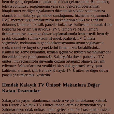
hem de geniş depolama alanları ile dikkat çekmektedir. Bu üniteler,
televizyonunuzu sergilemenin yanı sıra, dekoratif objelerinizi,
kitaplarınızı ve diğer eşyalarınızı düzenli bir şekilde saklamanıza
olanak tanır. Sakarya genelinde sunduğumuz hizmetler kapsamında,
PVC mermer uygulamalarımızla mekanlarınıza lüks ve zarif bir
dokunuş katarken, akustik panellerimizle ses kalitesini artırarak daha
konforlu bir ortam yaratıyoruz. PVC lambri ve MDF lambri
ürünlerimiz ise, tavan ve duvar kaplamalarında hem estetik hem de
pratik çözümler sunmaktadır. Hendek Kalayık TV Ünitesi
seçiminde, mekanınızın genel dekorasyonuna uyum sağlayacak
renk, model ve boyut seçeneklerini firmamızda bulabilirsiniz.
Kaliteli malzeme kullanımı, uzman işçilik ve müşteri memnuniyetini
önceliklendiren yaklaşımımızla, Sakarya’da duvar paneli ve TV
ünitesi ihtiyaçlarınızda güvenilir çözüm ortağınız olmaya devam
ediyoruz. Mekanlarınıza yenilikçi bir soluk getirmek ve yaşam
kalitenizi artırmak için Hendek Kalayık TV Ünitesi ve diğer duvar
paneli çözümlerimizi keşfedin.
Hendek Kalayık TV Ünitesi: Mekanlara Değer
Katan Tasarımlar
Sakarya’da yaşam alanlarınıza modern ve şık bir dokunuş katmak
için Hendek Kalayık TV Ünitesi modellerimizle hizmetinizdeyiz.
Salonlarınızın odak noktası haline gelecek bu özel tasarımlar, estetik