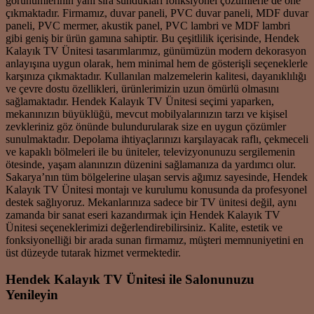
görünümlerinin yanı sıra sundukları fonksiyonel çözümlerle de öne
çıkmaktadır. Firmamız, duvar paneli, PVC duvar paneli, MDF duvar
paneli, PVC mermer, akustik panel, PVC lambri ve MDF lambri
gibi geniş bir ürün gamına sahiptir. Bu çeşitlilik içerisinde, Hendek
Kalayık TV Ünitesi tasarımlarımız, günümüzün modern dekorasyon
anlayışına uygun olarak, hem minimal hem de gösterişli seçeneklerle
karşınıza çıkmaktadır. Kullanılan malzemelerin kalitesi, dayanıklılığı
ve çevre dostu özellikleri, ürünlerimizin uzun ömürlü olmasını
sağlamaktadır. Hendek Kalayık TV Ünitesi seçimi yaparken,
mekanınızın büyüklüğü, mevcut mobilyalarınızın tarzı ve kişisel
zevkleriniz göz önünde bulundurularak size en uygun çözümler
sunulmaktadır. Depolama ihtiyaçlarınızı karşılayacak raflı, çekmeceli
ve kapaklı bölmeleri ile bu üniteler, televizyonunuzu sergilemenin
ötesinde, yaşam alanınızın düzenini sağlamanıza da yardımcı olur.
Sakarya’nın tüm bölgelerine ulaşan servis ağımız sayesinde, Hendek
Kalayık TV Ünitesi montajı ve kurulumu konusunda da profesyonel
destek sağlıyoruz. Mekanlarınıza sadece bir TV ünitesi değil, aynı
zamanda bir sanat eseri kazandırmak için Hendek Kalayık TV
Ünitesi seçeneklerimizi değerlendirebilirsiniz. Kalite, estetik ve
fonksiyonelliği bir arada sunan firmamız, müşteri memnuniyetini en
üst düzeyde tutarak hizmet vermektedir.
Hendek Kalayık TV Ünitesi ile Salonunuzu
Yenileyin