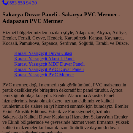
0553 558 94 30
Sakarya Duvar Paneli - Sakarya PVC Mermer -
Adapazarı PVC Mermer
Hizmet bölgelerimizden bazıları şöyle; Adapazarı, Akyazı, Arifiye,
Erenler, Ferizli, Geyve, Hendek, Karapürçek, Karasu, Kaynarca,
Kocaali, Pamukova, Sapanca, Serdivan, Söğütlü, Taraklı ve Düzce.
Karasu Yassıgeçit Duvar Çıtası
Karasu Yassıgeçit Akustik Panel
Karasu Yassıgeçit MDF Duvar Paneli
Karasu Yassıgeçit PVC Duvar Paneli
Karasu Yassıgeçit PVC Mermer
PVC mermer, doğal mermerin şık görünümünü, PVC malzemenin
pratik özellikleriyle birleştiren dekoratif bir panel türüdür. Ayrıca,
temizliği oldukça kolaydır. Erenler Alancuma Akustik Panel
hizmetlerimiz başta olmak üzere, uzman ekibimiz ve kaliteli
ürünlerimiz ile sizlere en iyi hizmeti sunmak için buradayız. Erenler
Ekinli Akustik Editions: Estetik ve Fonksiyonel Çözümler
Sakarya'da Kaliteli Duvar Kaplama Hizmetleri Sakarya'nın Erenler
ve Ekinli bölgelerinde ve çevresinde hizmet veren firmamız, yüksek
kaliteli malzemeler kullanarak uzun ömürlü ve dayanıklı duvar
kaplama çözümleri sunmaktadır.