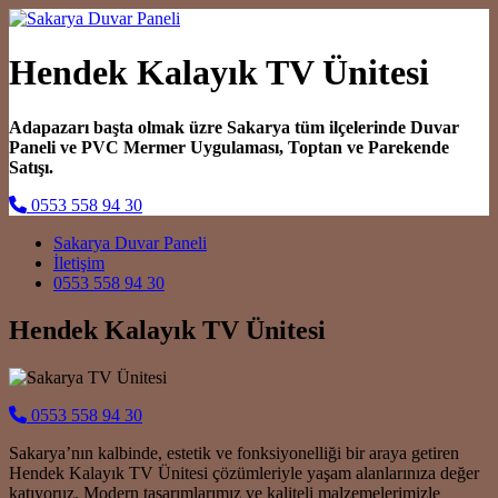
Hendek Kalayık TV Ünitesi
Adapazarı başta olmak üzre Sakarya tüm ilçelerinde Duvar
Paneli ve PVC Mermer Uygulaması, Toptan ve Parekende
Satışı.
0553 558 94 30
Main Navigation
Sakarya Duvar Paneli
İletişim
0553 558 94 30
Hendek Kalayık TV Ünitesi
0553 558 94 30
Sakarya’nın kalbinde, estetik ve fonksiyonelliği bir araya getiren
Hendek Kalayık TV Ünitesi çözümleriyle yaşam alanlarınıza değer
katıyoruz. Modern tasarımlarımız ve kaliteli malzemelerimizle