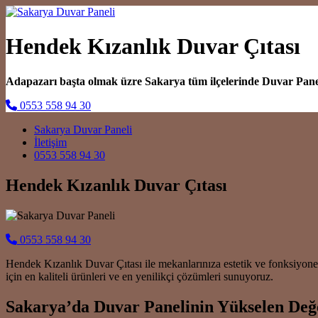
Hendek Kızanlık Duvar Çıtası
Adapazarı başta olmak üzre Sakarya tüm ilçelerinde Duvar Pan
0553 558 94 30
Main Navigation
Sakarya Duvar Paneli
İletişim
0553 558 94 30
Hendek Kızanlık Duvar Çıtası
0553 558 94 30
Hendek Kızanlık Duvar Çıtası ile mekanlarınıza estetik ve fonksiyone
için en kaliteli ürünleri ve en yenilikçi çözümleri sunuyoruz.
Sakarya’da Duvar Panelinin Yükselen Değe