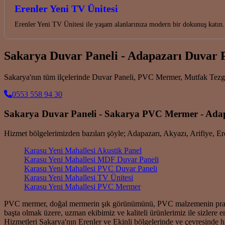
Erenler Yeni TV Ünitesi
Erenler Yeni TV Ünitesi ile yaşam alanlarınıza modern bir dokunuş katın.
Sakarya Duvar Paneli - Adapazarı Duvar 
Sakarya'nın tüm ilçelerinde Duvar Paneli, PVC Mermer, Mutfak Tez
0553 558 94 30
Sakarya Duvar Paneli - Sakarya PVC Mermer - Ad
Hizmet bölgelerimizden bazıları şöyle; Adapazarı, Akyazı, Arifiye, 
Karasu Yeni Mahallesi Akustik Panel
Karasu Yeni Mahallesi MDF Duvar Paneli
Karasu Yeni Mahallesi PVC Duvar Paneli
Karasu Yeni Mahallesi TV Ünitesi
Karasu Yeni Mahallesi PVC Mermer
PVC mermer, doğal mermerin şık görünümünü, PVC malzemenin pratik öze
başta olmak üzere, uzman ekibimiz ve kaliteli ürünlerimiz ile sizlere
Hizmetleri Sakarya'nın Erenler ve Ekinli bölgelerinde ve çevresinde 