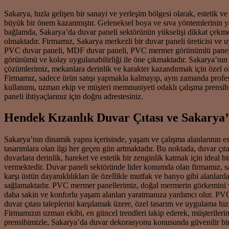
Sakarya, hızla gelişen bir sanayi ve yerleşim bölgesi olarak, estetik
büyük bir önem kazanmıştır. Geleneksel boya ve sıva yöntemlerinin ya
bağlamda, Sakarya’da duvar paneli sektörünün yükselişi dikkat çekmek
olmaktadır. Firmamız, Sakarya merkezli bir duvar paneli üreticisi ve u
PVC duvar paneli, MDF duvar paneli, PVC mermer görünümlü paneller, 
görünümü ve kolay uygulanabilirliği ile öne çıkmaktadır. Sakarya’nın 
çözümlerimiz, mekanlara derinlik ve karakter kazandırmak için özel ol
Firmamız, sadece ürün satışı yapmakla kalmayıp, aynı zamanda profesy
kullanımı, uzman ekip ve müşteri memnuniyeti odaklı çalışma prensibi
paneli ihtiyaçlarınız için doğru adrestesiniz.
Hendek Kızanlık Duvar Çıtası ve Sakarya
Sakarya’nın dinamik yapısı içerisinde, yaşam ve çalışma alanlarının e
tasarımlara olan ilgi her geçen gün artmaktadır. Bu noktada, duvar çıt
duvarlara derinlik, hareket ve estetik bir zenginlik katmak için ideal
vermektedir. Duvar paneli sektöründe lider konumda olan firmamız, s
karşı üstün dayanıklılıkları ile özellikle mutfak ve banyo gibi alanla
sağlamaktadır. PVC mermer panellerimiz, doğal mermerin görkemini ve za
daha sakin ve konforlu yaşam alanları yaratmanıza yardımcı olur. PV
duvar çıtası taleplerini karşılamak üzere, özel tasarım ve uygulama hiz
Firmamızın uzman ekibi, en güncel trendleri takip ederek, müşterileri
prensibimizle, Sakarya’da duvar dekorasyonu konusunda güvenilir bir ç