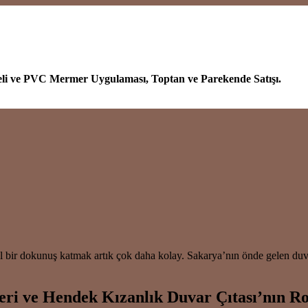
eli ve PVC Mermer Uygulaması, Toptan ve Parekende Satışı.
l bir dokunuş katmak artık çok daha kolay. Sakarya’nın önde gelen duva
ri ve Hendek Kızanlık Duvar Çıtası’nın R