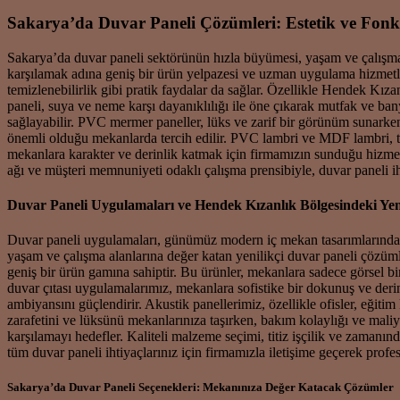
Sakarya’da Duvar Paneli Çözümleri: Estetik ve Fonk
Sakarya’da duvar paneli sektörünün hızla büyümesi, yaşam ve çalışma a
karşılamak adına geniş bir ürün yelpazesi ve uzman uygulama hizmetler
temizlenebilirlik gibi pratik faydalar da sağlar. Özellikle Hendek Kız
paneli, suya ve neme karşı dayanıklılığı ile öne çıkarak mutfak ve ban
sağlayabilir. PVC mermer paneller, lüks ve zarif bir görünüm sunarken, 
önemli olduğu mekanlarda tercih edilir. PVC lambri ve MDF lambri, ta
mekanlara karakter ve derinlik katmak için firmamızın sunduğu hizmet
ağı ve müşteri memnuniyeti odaklı çalışma prensibiyle, duvar paneli ih
Duvar Paneli Uygulamaları ve Hendek Kızanlık Bölgesindeki Yeni
Duvar paneli uygulamaları, günümüz modern iç mekan tasarımlarında es
yaşam ve çalışma alanlarına değer katan yenilikçi duvar paneli çöz
geniş bir ürün gamına sahiptir. Bu ürünler, mekanlara sadece görsel bir
duvar çıtası uygulamalarımız, mekanlara sofistike bir dokunuş ve der
ambiyansını güçlendirir. Akustik panellerimiz, özellikle ofisler, eğit
zarafetini ve lüksünü mekanlarınıza taşırken, bakım kolaylığı ve maliy
karşılamayı hedefler. Kaliteli malzeme seçimi, titiz işçilik ve zamanı
tüm duvar paneli ihtiyaçlarınız için firmamızla iletişime geçerek profes
Sakarya’da Duvar Paneli Seçenekleri: Mekanınıza Değer Katacak Çözümler