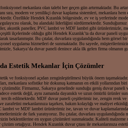
 ve fonksiyonel mekanlara olan talebi her geçen gün artırmaktadır. Bu a
nı sıra, modern ve yenilikçi duvar kaplama sistemleri, mekanlara hem e
tedir. Özellikle Hendek Kızanlık bölgesinde, ev ve iş yerlerinde modern
ygulayıcısı olarak, bu alandaki liderliğini sürdürmektedir. Sunduğumuz ge
akustik paneller, PVC lambri ve MDF lambri gibi ürünlerimizle, mekan
çeşitli ilçelerinde olduğu gibi Hendek Kızanlık’ta da duvar paneli uyg
arak tasarlanmıştır. Bu çıtalar, duvarlara uygulandığında hem görsel bi
onel uygulama hizmetleri de sunmaktadır. Bu sayede, müşterilerimizin 
mizle, Sakarya’da duvar paneli denince akla ilk gelen firma olmanın g
’da Estetik Mekanlar İçin Çözümler
stetik ve fonksiyonel açıdan zenginleştirilmesi büyük önem taşımaktadı
aları, mekanlara sofistike bir dokunuş katmanın en etkili yollarından bi
 bir çözümdür. Firmamız, Sakarya genelinde sunduğu geniş duvar paneli v
adece estetik değil, aynı zamanda dayanıklı ve uzun ömürlü ürünler su
rda tercih edilmektedir. MDF duvar paneli çeşitlerimiz ise, zengin renk v
rafetini mekanlarınıza taşırken, bakım kolaylığı ve maliyet etkinliği g
C lambri ve MDF lambri ürünlerimiz ise, tavan ve duvar kaplamalarınd
metlerimizle de fark yaratıyoruz. Bu çıtalar, duvarlara uygulandığında m
mizin beklentilerine en uygun çözümleri sunmaktadır. Kaliteli malzeme se
özüm ortağıyız. Hendek Kızanlık duvar çıtası ile mekanlarınıza estetik 