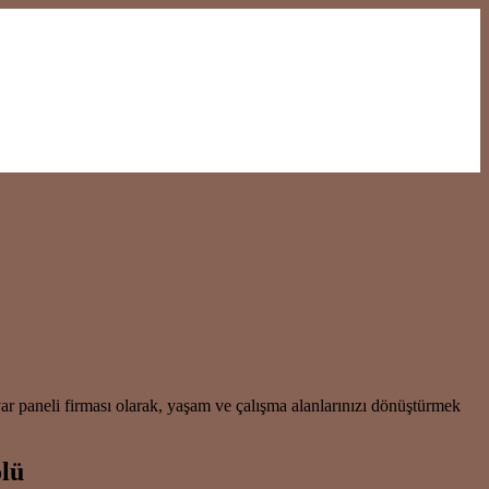
r paneli firması olarak, yaşam ve çalışma alanlarınızı dönüştürmek
olü