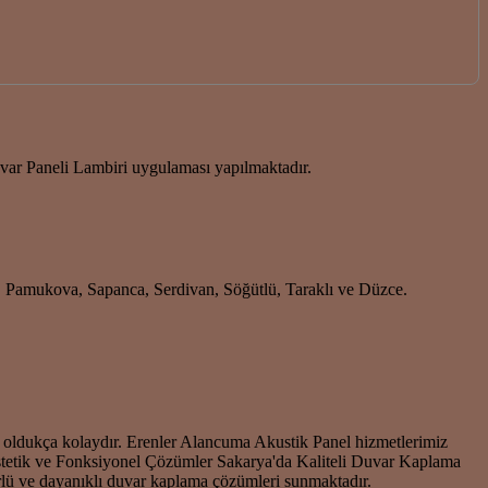
r Paneli Lambiri uygulaması yapılmaktadır.
i, Pamukova, Sapanca, Serdivan, Söğütlü, Taraklı ve Düzce.
i oldukça kolaydır. Erenler Alancuma Akustik Panel hizmetlerimiz
: Estetik ve Fonksiyonel Çözümler Sakarya'da Kaliteli Duvar Kaplama
rlü ve dayanıklı duvar kaplama çözümleri sunmaktadır.