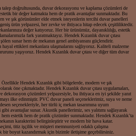
rtan talep doğrultusunda, duvar dekorasyonu ve kaplama çözümleri de
stetik bir değer katmakta hem de pratik avantajlar sunmaktadır. Bu
 ve şık görünümler elde etmek isteyenlerin tercihi duvar panelleri
niş ürün yelpazesi, her zevke ve ihtiyaca hitap edecek çeşitliliktedir.
larınıza değer katıyoruz. Her bir ürünümüz, dayanıklılığı, estetik
ulamalarımızla fark yaratmaktayız. Hendek Kızanlık duvar çıtası
r şölen sunar hem de mekanın genel ambiyansını güçlendirir.
hayal ettikleri mekanlara ulaşmalarını sağlıyoruz. Kaliteli malzeme
ururunu yaşıyoruz. Hendek Kızanlık duvar çıtası ve diğer tüm duvar
r. Özellikle Hendek Kızanlık gibi bölgelerde, modern ve şık
ri olarak öne çıkmaktadır. Hendek Kızanlık duvar çıtası uygulamaları,
e dekorasyon çözümleri yelpazesiyle, bu ihtiyaca en iyi şekilde yanıt
nmayı ilke edinmiştir. PVC duvar paneli seçeneklerimiz, suya ve neme
e desen seçenekleriyle, her türlü iç mekan tasarımına uyum
ibi avantajlar sunar. Akustik panellerimiz, ses yalıtımı sağlayarak
a hem estetik hem de pratik çözümler sunmaktadır. Hendek Kızanlık’ta
ekanın karakterini belirginleştirir ve modern bir hava katar.
çimi, titiz işçilik ve müşteri memnuniyeti odaklı çalışma
bir boyut kazandırmak için bizimle iletişime geçebilirsiniz.