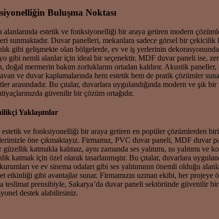
siyonelliğin Buluşma Noktası
lanlarında estetik ve fonksiyonelliği bir araya getiren modern çözümler
i sunmaktadır. Duvar panelleri, mekanlara sadece görsel bir çekicilik k
anlık gibi gelişmekte olan bölgelerde, ev ve iş yerlerinin dekorasyonund
yo gibi nemli alanlar için ideal bir seçenektir. MDF duvar paneli ise, 
doğal mermerin bakım zorluklarını ortadan kaldırır. Akustik paneller, öze
van ve duvar kaplamalarında hem estetik hem de pratik çözümler sunar.
ler arasındadır. Bu çıtalar, duvarlara uygulandığında modern ve şık bi
tiyaçlarınızda güvenilir bir çözüm ortağıdır.
likçi Yaklaşımlar
tetik ve fonksiyonelliği bir araya getiren en popüler çözümlerden birid
ümlerimizle öne çıkmaktayız. Firmamız, PVC duvar paneli, MDF duvar 
 güzellik katmakla kalmaz, aynı zamanda ses yalıtımı, ısı yalıtımı ve ko
inlik katmak için özel olarak tasarlanmıştır. Bu çıtalar, duvarlara uy
im kurumları ve ev sinema odaları gibi ses yalıtımının önemli olduğu al
et etkinliği gibi avantajlar sunar. Firmamızın uzman ekibi, her projeye ö
nda teslimat prensibiyle, Sakarya’da duvar paneli sektöründe güvenilir 
yonel destek alabilirsiniz.