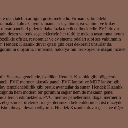
e olan talebin arttığını göstermektedir. Firmamız, bu talebi
atmakla kalmaz, aynı zamanda ses yalıtımı, ısı yalıtımı ve kolay
a duvar panelleri giderek daha fazla tercih edilmektedir. PVC duvar
zengin desen ve renk seçenekleriyle her türlü iç mekan tasarımına uyum
llikle ofisler, restoranlar ve ev sinema odaları gibi ses yalıtımının
 Hendek Kızanlık duvar çıtası gibi özel dekoratif unsurlar da,
r görünüm oluşturur. Firmamız, Sakarya’nın her köşesine ulaşan hizmet
ir. Sakarya genelinde, özellikle Hendek Kızanlık gibi bölgelerde,
paneli, PVC mermer, akustik panel, PVC lambri ve MDF lambri gibi
lay temizlenebilirlik gibi pratik avantajlar da sunar. Hendek Kızanlık
gulandığında hem modern bir görünüm sağlar hem de mekanın genel
anlarda tercih edilmektedir. PVC mermer panellerimiz, doğal mermerin
zel çözümler üreterek, müşterilerimizin beklentilerini en üst düzeyde
bir isim olmaya devam ediyoruz. Hendek Kızanlık duvar çıtası ve diğer