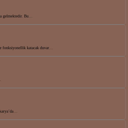
nda gelmektedir. Bu…
ve fonksiyonellik katacak duvar…
…
Sakarya’da…