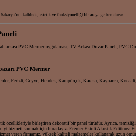
 Sakarya’nın kalbinde, estetik ve fonksiyonelliği bir araya getiren duvar…
Paneli
gah arkası PVC Mermer uygulaması, TV Arkası Duvar Paneli, PVC Duva
apazarı PVC Mermer
Erenler, Ferizli, Geyve, Hendek, Karapürçek, Karasu, Kaynarca, Kocaal
llikleriyle birleştiren dekoratif bir panel türüdür. Ayrıca, temizliğ
 en iyi hizmeti sunmak için buradayız. Erenler Ekinli Akustik Editions
hizmet veren firmamız, yüksek kaliteli malzemeler kullanarak uzun ömü