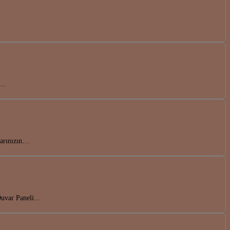
en…
larınızın…
 Duvar Paneli…