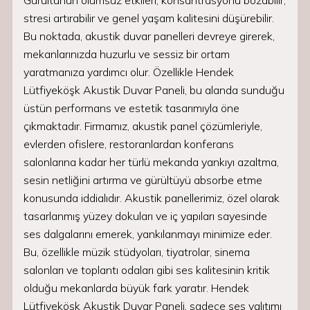
Gürültünün olumsuz etkileri, konsantrasyonu bozabilir,
stresi artırabilir ve genel yaşam kalitesini düşürebilir.
Bu noktada, akustik duvar panelleri devreye girerek,
mekanlarınızda huzurlu ve sessiz bir ortam
yaratmanıza yardımcı olur. Özellikle Hendek
Lütfiyeköşk Akustik Duvar Paneli, bu alanda sunduğu
üstün performans ve estetik tasarımıyla öne
çıkmaktadır. Firmamız, akustik panel çözümleriyle,
evlerden ofislere, restoranlardan konferans
salonlarına kadar her türlü mekanda yankıyı azaltma,
sesin netliğini artırma ve gürültüyü absorbe etme
konusunda iddialıdır. Akustik panellerimiz, özel olarak
tasarlanmış yüzey dokuları ve iç yapıları sayesinde
ses dalgalarını emerek, yankılanmayı minimize eder.
Bu, özellikle müzik stüdyoları, tiyatrolar, sinema
salonları ve toplantı odaları gibi ses kalitesinin kritik
olduğu mekanlarda büyük fark yaratır. Hendek
Lütfiyeköşk Akustik Duvar Paneli, sadece ses yalıtımı