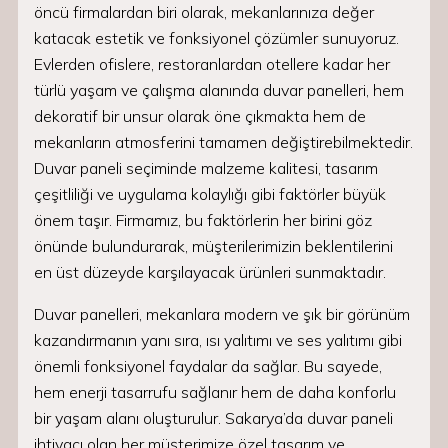
öncü firmalardan biri olarak, mekanlarınıza değer
katacak estetik ve fonksiyonel çözümler sunuyoruz.
Evlerden ofislere, restoranlardan otellere kadar her
türlü yaşam ve çalışma alanında duvar panelleri, hem
dekoratif bir unsur olarak öne çıkmakta hem de
mekanların atmosferini tamamen değiştirebilmektedir.
Duvar paneli seçiminde malzeme kalitesi, tasarım
çeşitliliği ve uygulama kolaylığı gibi faktörler büyük
önem taşır. Firmamız, bu faktörlerin her birini göz
önünde bulundurarak, müşterilerimizin beklentilerini
en üst düzeyde karşılayacak ürünleri sunmaktadır.
Duvar panelleri, mekanlara modern ve şık bir görünüm
kazandırmanın yanı sıra, ısı yalıtımı ve ses yalıtımı gibi
önemli fonksiyonel faydalar da sağlar. Bu sayede,
hem enerji tasarrufu sağlanır hem de daha konforlu
bir yaşam alanı oluşturulur. Sakarya’da duvar paneli
ihtiyacı olan her müşterimize özel tasarım ve