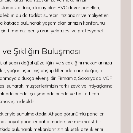
gulaması oldukça kolay olan PVC duvar panelleri,
ilir, bu da tadilat sürecini hızlandırır ve maliyetleri
a da katkıda bulunarak yaşam alanlarınızın konforunu
z için firmamız, geniş ürün yelpazesi ve profesyonel
 ve Şıklığın Buluşması
 ahşabın doğal güzelliğini ve sıcaklığını mekanlarınıza
r, yoğunlaştırılmış ahşap liflerinden üretildiği için
anmaya oldukça elverişlidir. Firmamız, Sakarya’da MDF
i sunarak, müşterilerimizin farklı zevk ve ihtiyaçlarına
k odalarında, çalışma odalarında ve hatta ticari
ak için idealdir.
ekleriyle sunulmaktadır. Ahşap görünümlü paneller,
mat boyalı paneller daha modern ve minimalist bir
kıda bulunarak mekanlarınızın akustik özelliklerini