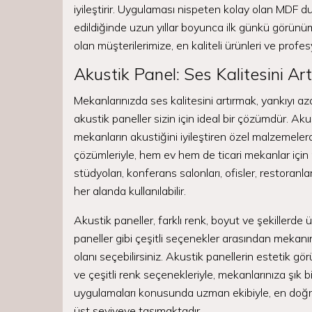
iyileştirir. Uygulaması nispeten kolay olan MDF d
edildiğinde uzun yıllar boyunca ilk günkü görün
olan müşterilerimize, en kaliteli ürünleri ve prof
Akustik Panel: Ses Kalitesini Ar
Mekanlarınızda ses kalitesini artırmak, yankıyı a
akustik paneller sizin için ideal bir çözümdür. Ak
mekanların akustiğini iyileştiren özel malzemelerd
çözümleriyle, hem ev hem de ticari mekanlar için
stüdyoları, konferans salonları, ofisler, restoranl
her alanda kullanılabilir.
Akustik paneller, farklı renk, boyut ve şekillerde 
paneller gibi çeşitli seçenekler arasından mekan
olanı seçebilirsiniz. Akustik panellerin estetik g
ve çeşitli renk seçenekleriyle, mekanlarınıza şık 
uygulamaları konusunda uzman ekibiyle, en doğr
üst seviyeye taşımaktadır.