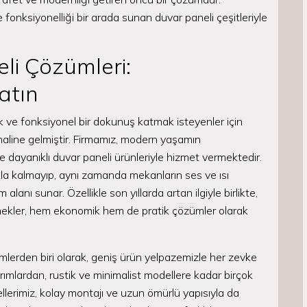
 fonksiyonelliği bir arada sunan duvar paneli çeşitleriyle
li Çözümleri:
atın
 ve fonksiyonel bir dokunuş katmak isteyenler için
haline gelmiştir. Firmamız, modern yaşamın
e dayanıklı duvar paneli ürünleriyle hizmet vermektedir.
kla kalmayıp, aynı zamanda mekanların ses ve ısı
lanı sunar. Özellikle son yıllarda artan ilgiyle birlikte,
nekler, hem ekonomik hem de pratik çözümler olarak
imlerden biri olarak, geniş ürün yelpazemizle her zevke
rımlardan, rustik ve minimalist modellere kadar birçok
nellerimiz, kolay montajı ve uzun ömürlü yapısıyla da