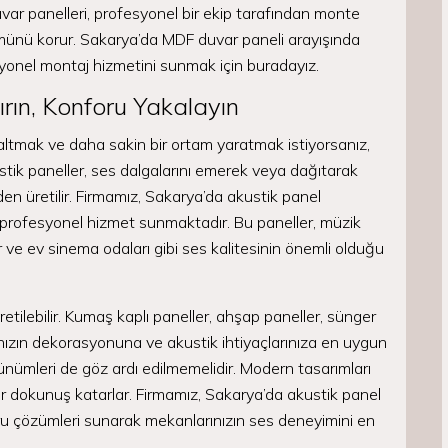
uvar panelleri, profesyonel bir ekip tarafından monte
ümünü korur. Sakarya’da MDF duvar paneli arayışında
esyonel montaj hizmetini sunmak için buradayız.
tırın, Konforu Yakalayın
zaltmak ve daha sakin bir ortam yaratmak istiyorsanız,
ustik paneller, ses dalgalarını emerek veya dağıtarak
en üretilir. Firmamız, Sakarya’da akustik panel
 profesyonel hizmet sunmaktadır. Bu paneller, müzik
ar ve ev sinema odaları gibi ses kalitesinin önemli olduğu
üretilebilir. Kumaş kaplı paneller, ahşap paneller, sünger
ınızın dekorasyonuna ve akustik ihtiyaçlarınıza en uygun
örünümleri de göz ardı edilmemelidir. Modern tasarımları
bir dokunuş katarlar. Firmamız, Sakarya’da akustik panel
u çözümleri sunarak mekanlarınızın ses deneyimini en