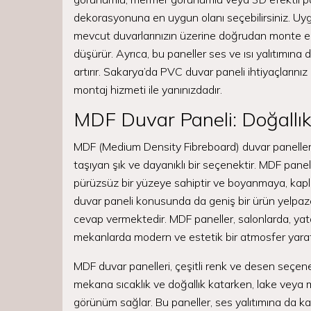
dekorasyonuna en uygun olanı seçebilirsiniz. Uy
mevcut duvarlarınızın üzerine doğrudan monte edileb
düşürür. Ayrıca, bu paneller ses ve ısı yalıtımın
artırır. Sakarya’da PVC duvar paneli ihtiyaçlarını
montaj hizmeti ile yanınızdadır.
MDF Duvar Paneli: Doğallık
MDF (Medium Density Fibreboard) duvar panelleri,
taşıyan şık ve dayanıklı bir seçenektir. MDF panelle
pürüzsüz bir yüzeye sahiptir ve boyanmaya, kapl
duvar paneli konusunda da geniş bir ürün yelpazes
cevap vermektedir. MDF paneller, salonlarda, yata
mekanlarda modern ve estetik bir atmosfer yaratm
MDF duvar panelleri, çeşitli renk ve desen seçen
mekana sıcaklık ve doğallık katarken, lake veya 
görünüm sağlar. Bu paneller, ses yalıtımına da kat