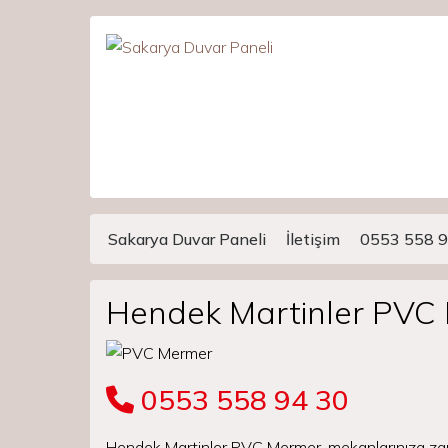
Sakarya Duvar Paneli
İletişim
0553 558 9
Main Navigation
Hendek Martinler PVC
0553 558 94 30
Hendek Martinler PVC Mermer, mekanlarınıza zar