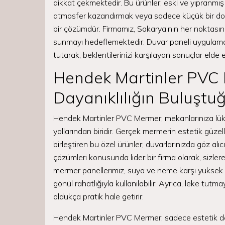
dikkat çekmektedir. Bu ürünler, eski ve yıpranmış 
atmosfer kazandırmak veya sadece küçük bir dok
bir çözümdür. Firmamız, Sakarya’nın her noktasına 
sunmayı hedeflemektedir. Duvar paneli uygulama
tutarak, beklentilerinizi karşılayan sonuçlar elde 
Hendek Martinler PVC 
Dayanıklılığın Buluştu
Hendek Martinler PVC Mermer, mekanlarınıza lüks
yollarından biridir. Gerçek mermerin estetik güzell
birleştiren bu özel ürünler, duvarlarınızda göz alı
çözümleri konusunda lider bir firma olarak, sizlere
mermer panellerimiz, suya ve neme karşı yüksek 
gönül rahatlığıyla kullanılabilir. Ayrıca, leke tutm
oldukça pratik hale getirir.
Hendek Martinler PVC Mermer, sadece estetik de