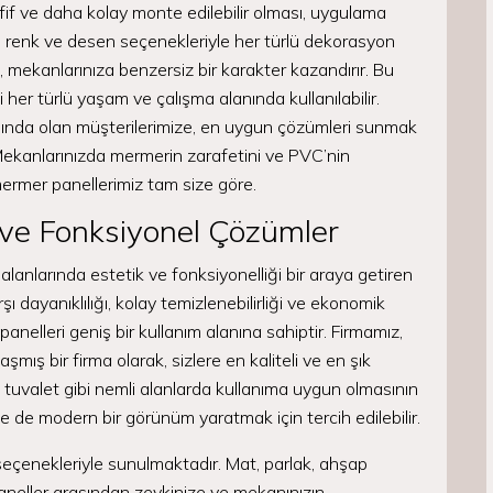
f ve daha kolay monte edilebilir olması, uygulama
rklı renk ve desen seçenekleriyle her türlü dekorasyon
mekanlarınıza benzersiz bir karakter kazandırır. Bu
bi her türlü yaşam ve çalışma alanında kullanılabilir.
nda olan müşterilerimize, en uygun çözümleri sunmak
Mekanlarınızda mermerin zarafetini ve PVC’nin
mermer panellerimiz tam size göre.
ve Fonksiyonel Çözümler
nlarında estetik ve fonksiyonelliği bir araya getiren
şı dayanıklılığı, kolay temizlenebilirliği ve ekonomik
anelleri geniş bir kullanım alanına sahiptir. Firmamız,
ş bir firma olarak, sizlere en kaliteli ve en şık
 tuvalet gibi nemli alanlarda kullanıma uygun olmasının
de de modern bir görünüm yaratmak için tercih edilebilir.
seçenekleriyle sunulmaktadır. Mat, parlak, ahşap
neller arasından zevkinize ve mekanınızın