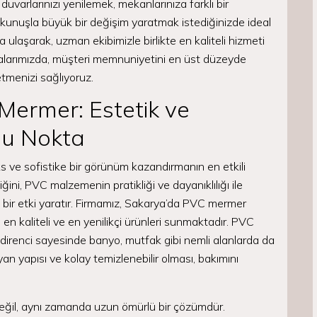
duvarlarınızı yenilemek, mekanlarınıza farklı bir
unuşla büyük bir değişim yaratmak istediğinizde ideal
ulaşarak, uzman ekibimizle birlikte en kaliteli hizmeti
larımızda, müşteri memnuniyetini en üst düzeyde
etmenizi sağlıyoruz.
Mermer: Estetik ve
ğu Nokta
 ve sofistike bir görünüm kazandırmanın en etkili
iğini, PVC malzemenin pratikliği ve dayanıklılığı ile
cı bir etki yaratır. Firmamız, Sakarya’da PVC mermer
 en kaliteli ve en yenilikçi ürünleri sunmaktadır. PVC
direnci sayesinde banyo, mutfak gibi nemli alanlarda da
ayan yapısı ve kolay temizlenebilir olması, bakımını
ğil, aynı zamanda uzun ömürlü bir çözümdür.