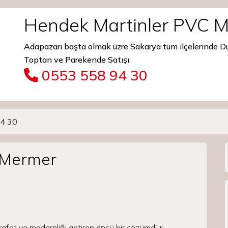
Hendek Martinler PVC 
Adapazarı başta olmak üzre Sakarya tüm ilçelerinde 
Toptan ve Parekende Satışı.
0553 558 94 30
4 30
 Mermer
afet ve modernliği getiren öncü bir çözümdür.