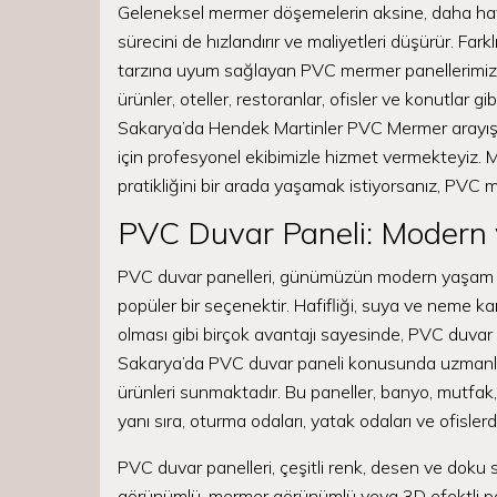
Geleneksel mermer döşemelerin aksine, daha hafi
sürecini de hızlandırır ve maliyetleri düşürür. Fa
tarzına uyum sağlayan PVC mermer panellerimiz, 
ürünler, oteller, restoranlar, ofisler ve konutlar gi
Sakarya’da Hendek Martinler PVC Mermer arayışı
için profesyonel ekibimizle hizmet vermekteyiz. 
pratikliğini bir arada yaşamak istiyorsanız, PVC 
PVC Duvar Paneli: Modern 
PVC duvar panelleri, günümüzün modern yaşam ala
popüler bir seçenektir. Hafifliği, suya ve neme kar
olması gibi birçok avantajı sayesinde, PVC duvar p
Sakarya’da PVC duvar paneli konusunda uzmanlaşmı
ürünleri sunmaktadır. Bu paneller, banyo, mutfak,
yanı sıra, oturma odaları, yatak odaları ve ofisler
PVC duvar panelleri, çeşitli renk, desen ve doku 
görünümlü, mermer görünümlü veya 3D efektli pa