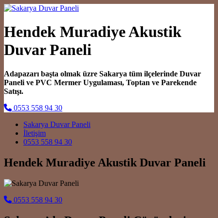
Hendek Muradiye Akustik
Duvar Paneli
Adapazarı başta olmak üzre Sakarya tüm ilçelerinde Duvar
Paneli ve PVC Mermer Uygulaması, Toptan ve Parekende
Satışı.
0553 558 94 30
Main Navigation
Sakarya Duvar Paneli
İletişim
0553 558 94 30
Hendek Muradiye Akustik Duvar Paneli
0553 558 94 30