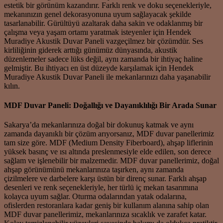
estetik bir görünüm kazandırır. Farklı renk ve doku seçenekleriyle,
mekanınızın genel dekorasyonuna uyum sağlayacak şekilde
tasarlanabilir. Gürültüyü azaltarak daha sakin ve odaklanmış bir
çalışma veya yaşam ortamı yaratmak isteyenler için Hendek
Muradiye Akustik Duvar Paneli vazgeçilmez bir çözümdür. Ses
kirliliğinin giderek arttığı günümüz dünyasında, akustik
düzenlemeler sadece lüks değil, aynı zamanda bir ihtiyaç haline
gelmiştir. Bu ihtiyacı en üst düzeyde karşılamak için Hendek
Muradiye Akustik Duvar Paneli ile mekanlarınızı daha yaşanabilir
kılın.
MDF Duvar Paneli: Doğallığı ve Dayanıklılığı Bir Arada Sunar
Sakarya’da mekanlarınıza doğal bir dokunuş katmak ve aynı
zamanda dayanıklı bir çözüm arıyorsanız, MDF duvar panellerimiz
tam size göre. MDF (Medium Density Fiberboard), ahşap liflerinin
yüksek basınç ve ısı altında preslenmesiyle elde edilen, son derece
sağlam ve işlenebilir bir malzemedir. MDF duvar panellerimiz, doğal
ahşap görünümünü mekanlarınıza taşırken, aynı zamanda
çizilmelere ve darbelere karşı üstün bir direnç sunar. Farklı ahşap
desenleri ve renk seçenekleriyle, her türlü iç mekan tasarımına
kolayca uyum sağlar. Oturma odalarından yatak odalarına,
ofislerden restoranlara kadar geniş bir kullanım alanına sahip olan
MDF duvar panellerimiz, mekanlarınıza sıcaklık ve zarafet katar.