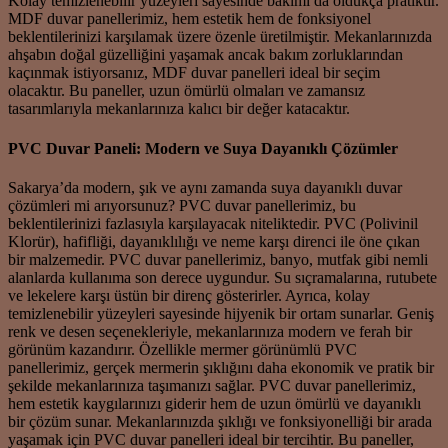
Kolay temizlenebilir yüzeyleri sayesinde bakımı da oldukça pratiktir.
MDF duvar panellerimiz, hem estetik hem de fonksiyonel
beklentilerinizi karşılamak üzere özenle üretilmiştir. Mekanlarınızda
ahşabın doğal güzelliğini yaşamak ancak bakım zorluklarından
kaçınmak istiyorsanız, MDF duvar panelleri ideal bir seçim
olacaktır. Bu paneller, uzun ömürlü olmaları ve zamansız
tasarımlarıyla mekanlarınıza kalıcı bir değer katacaktır.
PVC Duvar Paneli: Modern ve Suya Dayanıklı Çözümler
Sakarya’da modern, şık ve aynı zamanda suya dayanıklı duvar
çözümleri mi arıyorsunuz? PVC duvar panellerimiz, bu
beklentilerinizi fazlasıyla karşılayacak niteliktedir. PVC (Polivinil
Klorür), hafifliği, dayanıklılığı ve neme karşı direnci ile öne çıkan
bir malzemedir. PVC duvar panellerimiz, banyo, mutfak gibi nemli
alanlarda kullanıma son derece uygundur. Su sıçramalarına, rutubete
ve lekelere karşı üstün bir direnç gösterirler. Ayrıca, kolay
temizlenebilir yüzeyleri sayesinde hijyenik bir ortam sunarlar. Geniş
renk ve desen seçenekleriyle, mekanlarınıza modern ve ferah bir
görünüm kazandırır. Özellikle mermer görünümlü PVC
panellerimiz, gerçek mermerin şıklığını daha ekonomik ve pratik bir
şekilde mekanlarınıza taşımanızı sağlar. PVC duvar panellerimiz,
hem estetik kaygılarınızı giderir hem de uzun ömürlü ve dayanıklı
bir çözüm sunar. Mekanlarınızda şıklığı ve fonksiyonelliği bir arada
yaşamak için PVC duvar panelleri ideal bir tercihtir. Bu paneller,