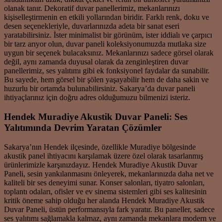
olanak tanır. Dekoratif duvar panellerimiz, mekanlarınızı
kişiselleştirmenin en etkili yollarından biridir. Farklı renk, doku ve
desen seçenekleriyle, duvarlarınızda adeta bir sanat eseri
yaratabilirsiniz. İster minimalist bir görünüm, ister iddialı ve çarpıcı
bir tarz arıyor olun, duvar paneli koleksiyonumuzda mutlaka size
uygun bir seçenek bulacaksınız. Mekanlarınızı sadece görsel olarak
değil, aynı zamanda duyusal olarak da zenginleştiren duvar
panellerimiz, ses yalıtımı gibi ek fonksiyonel faydalar da sunabilir.
Bu sayede, hem görsel bir şölen yaşayabilir hem de daha sakin ve
huzurlu bir ortamda bulunabilirsiniz. Sakarya’da duvar paneli
ihtiyaçlarınız için doğru adres olduğumuzu bilmenizi isteriz.
Hendek Muradiye Akustik Duvar Paneli: Ses
Yalıtımında Devrim Yaratan Çözümler
Sakarya’nın Hendek ilçesinde, özellikle Muradiye bölgesinde
akustik panel ihtiyacını karşılamak üzere özel olarak tasarlanmış
ürünlerimizle karşınızdayız. Hendek Muradiye Akustik Duvar
Paneli, sesin yankılanmasını önleyerek, mekanlarınızda daha net ve
kaliteli bir ses deneyimi sunar. Konser salonları, tiyatro salonları,
toplantı odaları, ofisler ve ev sinema sistemleri gibi ses kalitesinin
kritik öneme sahip olduğu her alanda Hendek Muradiye Akustik
Duvar Paneli, üstün performansıyla fark yaratır. Bu paneller, sadece
ses yalıtımı sağlamakla kalmaz, aynı zamanda mekanlara modern ve