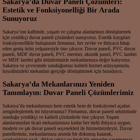
Sakarya’da Duvar Paneli Çözümleri:
Estetik ve Fonksiyonelliği Bir Arada
Sunuyoruz
Sakarya’nın kalbinde, yaşam ve çalışma alanlarınızı dönüştürmek
için yenilikçi duvar paneli çözümleri sunuyoruz. Estetik kaygıları
fonksiyonellikle buluşturan firmamız, her zevke ve ihtiyaca hitap
eden geniş ürün yelpazesiyle öne çıkıyor. Duvar paneli, PVC duvar
paneli, MDF duvar paneli, PVC mermer, akustik panel, PVC lambri
ve MDF lambri gibi ürünlerimizle mekanlarınıza değer katıyoruz.
Sakarya ve çevresinde sunduğumuz kaliteli hizmet anlayışımızla,
hayalinizdeki mekanları gerçeğe dönüştürmek için buradayız.
Sakarya’da Mekanlarınızı Yeniden
Tanımlayın: Duvar Paneli Çözümlerimiz
Sakarya’da mekanlarınızı hem estetik hem de fonksiyonel açıdan
zenginleştirmek mi istiyorsunuz? Firmamız, duvar paneli sektöründe
sunduğu yenilikçi ve kaliteli çözümlerle öne çıkıyor. Yaşam
alanlarınızdan ticari mekanlarınıza kadar her türlü ihtiyaca uygun,
modern ve şık duvar paneli seçenekleri ile hizmetinizdeyiz. Duvar
panellerimiz, mekanlarınıza anında bir dokunuş katarak,
sıradanlıktan uzak, dikkat çekici ve ferah bir atmosfer yaratmanıza