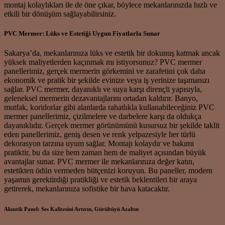
montaj kolaylıkları ile de öne çıkar, böylece mekanlarınızda hızlı ve
etkili bir dönüşüm sağlayabilirsiniz.
PVC Mermer: Lüks ve Estetiği Uygun Fiyatlarla Sunar
Sakarya’da, mekanlarınıza lüks ve estetik bir dokunuş katmak ancak
yüksek maliyetlerden kaçınmak mı istiyorsunuz? PVC mermer
panellerimiz, gerçek mermerin görkemini ve zarafetini çok daha
ekonomik ve pratik bir şekilde evinize veya iş yerinize taşımanızı
sağlar. PVC mermer, dayanıklı ve suya karşı dirençli yapısıyla,
geleneksel mermerin dezavantajlarını ortadan kaldırır. Banyo,
mutfak, koridorlar gibi alanlarda rahatlıkla kullanabileceğiniz PVC
mermer panellerimiz, çizilmelere ve darbelere karşı da oldukça
dayanıklıdır. Gerçek mermer görünümünü kusursuz bir şekilde taklit
eden panellerimiz, geniş desen ve renk yelpazesiyle her türlü
dekorasyon tarzına uyum sağlar. Montajı kolaydır ve bakımı
pratiktir, bu da size hem zaman hem de maliyet açısından büyük
avantajlar sunar. PVC mermer ile mekanlarınıza değer katın,
estetikten ödün vermeden bütçenizi koruyun. Bu paneller, modern
yaşamın gerektirdiği pratikliği ve estetik beklentileri bir araya
getirerek, mekanlarınıza sofistike bir hava katacaktır.
Akustik Panel: Ses Kalitesini Artırın, Gürültüyü Azaltın