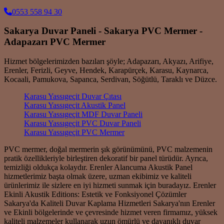
0553 558 94 30
Sakarya Duvar Paneli - Sakarya PVC Mermer -
Adapazarı PVC Mermer
Hizmet bölgelerimizden bazıları şöyle; Adapazarı, Akyazı, Arifiye,
Erenler, Ferizli, Geyve, Hendek, Karapürçek, Karasu, Kaynarca,
Kocaali, Pamukova, Sapanca, Serdivan, Söğütlü, Taraklı ve Düzce.
Karasu Yassıgeçit Duvar Çıtası
Karasu Yassıgeçit Akustik Panel
Karasu Yassıgeçit MDF Duvar Paneli
Karasu Yassıgeçit PVC Duvar Paneli
Karasu Yassıgeçit PVC Mermer
PVC mermer, doğal mermerin şık görünümünü, PVC malzemenin
pratik özellikleriyle birleştiren dekoratif bir panel türüdür. Ayrıca,
temizliği oldukça kolaydır. Erenler Alancuma Akustik Panel
hizmetlerimiz başta olmak üzere, uzman ekibimiz ve kaliteli
ürünlerimiz ile sizlere en iyi hizmeti sunmak için buradayız. Erenler
Ekinli Akustik Editions: Estetik ve Fonksiyonel Çözümler
Sakarya'da Kaliteli Duvar Kaplama Hizmetleri Sakarya'nın Erenler
ve Ekinli bölgelerinde ve çevresinde hizmet veren firmamız, yüksek
kaliteli malzemeler kullanarak uzun ömürlü ve dayanıklı duvar