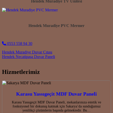
Hendek Muradiye TV Ünitesi
Hendek Muradiye PVC Mermer
0553 558 94 30
Post navigation
Hendek Muradiye Duvar Çıtası
Hendek Necatipaşa Duvar Paneli
Hizmetlerimiz
Karasu Yassıgeçit MDF Duvar Paneli
Karasu Yassıgeçit MDF Duvar Paneli, mekanlarınıza estetik ve
fonksiyonel bir dokunuş katmak için Sakarya’da sunduğumuz
yenilikçi çözümlerin başında gelmektedir. Bu…