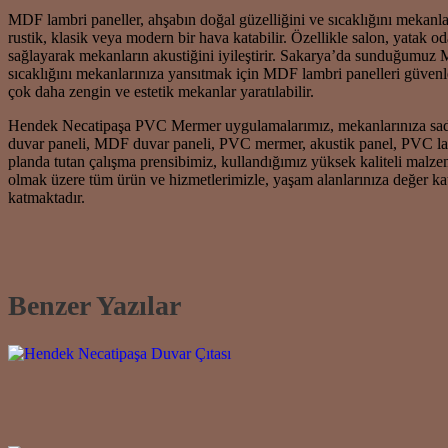
MDF lambri paneller, ahşabın doğal güzelliğini ve sıcaklığını mekanla
rustik, klasik veya modern bir hava katabilir. Özellikle salon, yatak 
sağlayarak mekanların akustiğini iyileştirir. Sakarya’da sunduğumuz M
sıcaklığını mekanlarınıza yansıtmak için MDF lambri panelleri güvenl
çok daha zengin ve estetik mekanlar yaratılabilir.
Hendek Necatipaşa PVC Mermer uygulamalarımız, mekanlarınıza sadec
duvar paneli, MDF duvar paneli, PVC mermer, akustik panel, PVC lamb
planda tutan çalışma prensibimiz, kullandığımız yüksek kaliteli ma
olmak üzere tüm ürün ve hizmetlerimizle, yaşam alanlarınıza değer k
katmaktadır.
Benzer Yazılar