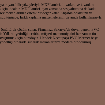
veya boyanabilir yüzeyleriyle MDF lambri, duvarlara ve tavanlara
ak için idealdir. MDF lambri, aynı zamanda ses yalıtımına da katkı
erek mekanlarınıza estetik bir değer katar. Ahşabın dokusunu ve
ündüğünüzde, farklı kaplama malzemelerinin bir arada kullanılmasıyla
 ömürlü bir çözüm sunar. Firmamız, Sakarya’da duvar paneli, PVC
. Yılların getirdiği tecrübe, müşteri memnuniyetini her zaman ön
e kavuşturmak için buradayız. Hendek Necatipaşa PVC Mermer başta
yonelliği bir arada sunarak mekanlarınıza modern bir dokunuş