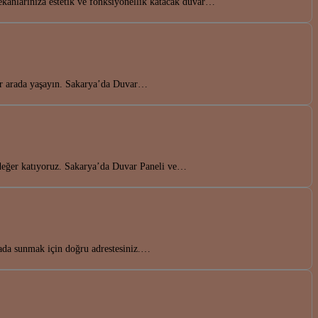
kanlarınıza estetik ve fonksiyonellik katacak duvar…
bir arada yaşayın. Sakarya’da Duvar…
a değer katıyoruz. Sakarya’da Duvar Paneli ve…
rada sunmak için doğru adrestesiniz.…