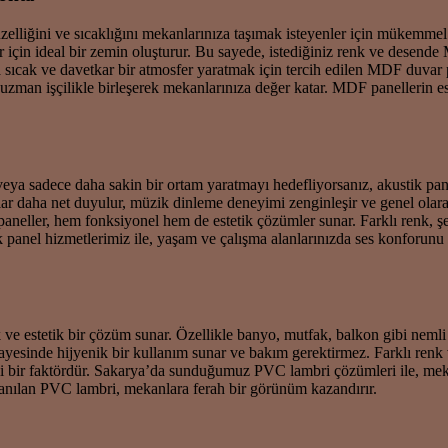
liğini ve sıcaklığını mekanlarınıza taşımak isteyenler için mükemmel 
 için ideal bir zemin oluşturur. Bu sayede, istediğiniz renk ve desende
da sıcak ve davetkar bir atmosfer yaratmak için tercih edilen MDF duvar 
man işçilikle birleşerek mekanlarınıza değer katar. MDF panellerin est
 veya sadece daha sakin bir ortam yaratmayı hedefliyorsanız, akustik pan
r daha net duyulur, müzik dinleme deneyimi zenginleşir ve genel olarak
 paneller, hem fonksiyonel hem de estetik çözümler sunar. Farklı renk, ş
anel hizmetlerimiz ile, yaşam ve çalışma alanlarınızda ses konforunu
ve estetik bir çözüm sunar. Özellikle banyo, mutfak, balkon gibi nemli
i sayesinde hijyenik bir kullanım sunar ve bakım gerektirmez. Farklı ren
mli bir faktördür. Sakarya’da sunduğumuz PVC lambri çözümleri ile, me
ullanılan PVC lambri, mekanlara ferah bir görünüm kazandırır.