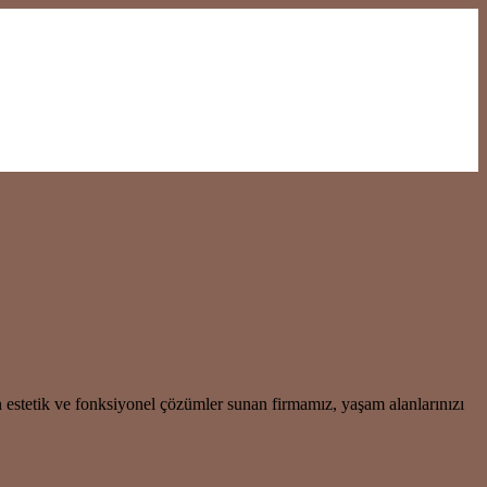
 estetik ve fonksiyonel çözümler sunan firmamız, yaşam alanlarınızı