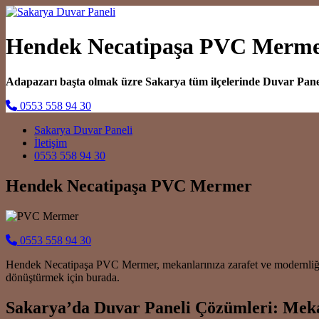
Hendek Necatipaşa PVC Merm
Adapazarı başta olmak üzre Sakarya tüm ilçelerinde Duvar Pan
0553 558 94 30
Main Navigation
Sakarya Duvar Paneli
İletişim
0553 558 94 30
Hendek Necatipaşa PVC Mermer
0553 558 94 30
Hendek Necatipaşa PVC Mermer, mekanlarınıza zarafet ve modernliği ta
dönüştürmek için burada.
Sakarya’da Duvar Paneli Çözümleri: Meka