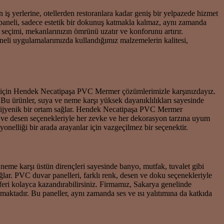
iş yerlerine, otellerden restoranlara kadar geniş bir yelpazede hizmet
r paneli, sadece estetik bir dokunuş katmakla kalmaz, aynı zamanda
i seçimi, mekanlarınızın ömrünü uzatır ve konforunu artırır.
aneli uygulamalarımızda kullandığımız malzemelerin kalitesi,
ak için Hendek Necatipaşa PVC Mermer çözümlerimizle karşınızdayız.
 Bu ürünler, suya ve neme karşı yüksek dayanıklılıkları sayesinde
 ve hijyenik bir ortam sağlar. Hendek Necatipaşa PVC Mermer
k ve desen seçenekleriyle her zevke ve her dekorasyon tarzına uyum
elliği bir arada arayanlar için vazgeçilmez bir seçenektir.
eme karşı üstün dirençleri sayesinde banyo, mutfak, tuvalet gibi
sağlar. PVC duvar panelleri, farklı renk, desen ve doku seçenekleriyle
feri kolayca kazandırabilirsiniz. Firmamız, Sakarya genelinde
ktadır. Bu paneller, aynı zamanda ses ve ısı yalıtımına da katkıda