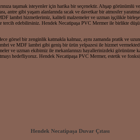
rınıza taşımak isteyenler için harika bir seçenektir. Ahşap görünümlü 
odası, antre gibi yaşam alanlarında sıcak ve davetkar bir atmosfer yaratm
DF lambri hizmetlerimiz, kaliteli malzemeler ve uzman işçilikle birleş
e tercih edebilirsiniz. Hendek Necatipaşa PVC Mermer ile birlikte düş
e görsel bir zenginlik katmakla kalmaz, aynı zamanda pratik ve uzun
ri ve MDF lambri gibi geniş bir ürün yelpazesi ile hizmet vermektedir
lzemeler ve uzman ekibimiz ile mekanlarınızı hayallerinizdeki görünüm
atmayı hedefliyoruz. Hendek Necatipaşa PVC Mermer, estetik ve fonksi
Hendek Necatipaşa Duvar Çıtası