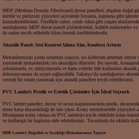
MDF (Medium Density Fiberboard) duvar panelleri, ahşabın doğal güzel
üretilir ve pürüzsüz yüzeyleri sayesinde boyama, kaplama gibi işlemler
kazandırabilirsiniz. Özellikle salon, yatak odası gibi yaşam alanların
sunduğumuz MDF duvar paneli çözümlerimiz, kaliteli malzemeler ve uz
da onları tercih edilebilir kılan önemli özelliklerdendir.
Akustik Panel: Sesi Kontrol Altına Alın, Konforu Artırın
Mekanlarınızda yankı sorunları yaşıyor, ses kalitesini artırmak istiyor
yansıtarak mekanlardaki ses akustiğini düzenler. Bu sayede, konuşmala
salonlarında, ev stüdyolarında ve hatta evlerde bile kullanılan akustik
dekorasyonuna da uyum sağlayabilir. Sakarya’da sunduğumuz akustik p
verimli bir ortam yaratmak için akustik panelleri tercih edebilirsiniz.
PVC Lambri: Pratik ve Estetik Çözümler İçin İdeal Seçenek
PVC lambri paneller, duvar ve tavan kaplamalarında pratik, ekonomik 
neme karşı dayanıklılığı ile öne çıkar. Kolay temizlenebilir yüzeyler
Montajının kolay olması da PVC lambriyi tercih edilebilir kılan öne
ve kullanışlı bir kaplama elde edebilirsiniz. Tavanlarda da sıklıkla k
MDF Lambri: Doğallık ve Sıcaklığı Mekanlarınıza Taşıyın