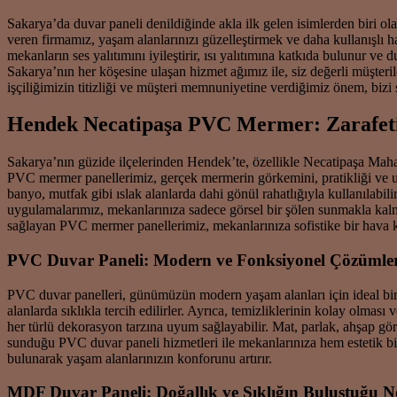
Sakarya’da duvar paneli denildiğinde akla ilk gelen isimlerden biri ol
veren firmamız, yaşam alanlarınızı güzelleştirmek ve daha kullanışlı h
mekanların ses yalıtımını iyileştirir, ısı yalıtımına katkıda bulunur v
Sakarya’nın her köşesine ulaşan hizmet ağımız ile, siz değerli müşter
işçiliğimizin titizliği ve müşteri memnuniyetine verdiğimiz önem, bizi 
Hendek Necatipaşa PVC Mermer: Zarafeti
Sakarya’nın güzide ilçelerinden Hendek’te, özellikle Necatipaşa Ma
PVC mermer panellerimiz, gerçek mermerin görkemini, pratikliği ve uyg
banyo, mutfak gibi ıslak alanlarda dahi gönül rahatlığıyla kullanılabi
uygulamalarımız, mekanlarınıza sadece görsel bir şölen sunmakla kalm
sağlayan PVC mermer panellerimiz, mekanlarınıza sofistike bir hava k
PVC Duvar Paneli: Modern ve Fonksiyonel Çözümle
PVC duvar panelleri, günümüzün modern yaşam alanları için ideal bir 
alanlarda sıklıkla tercih edilirler. Ayrıca, temizliklerinin kolay olma
her türlü dekorasyon tarzına uyum sağlayabilir. Mat, parlak, ahşap gö
sunduğu PVC duvar paneli hizmetleri ile mekanlarınıza hem estetik b
bulunarak yaşam alanlarınızın konforunu artırır.
MDF Duvar Paneli: Doğallık ve Şıklığın Buluştuğu N