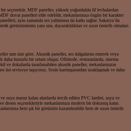
bir seçenektir. MDF paneller, yüksek yoğunluklu lif levhalardan
 MDF duvar panelleri elde edebilir, mekanlarınıza özgün bir karakter
panelleri, aynı zamanda ses yalıtımına da katkı sağlar. Sakarya’da
etik görünümünün yanı sıra, dayanıklılıkları ve uzun ömürlü olmaları
eller tam size göre. Akustik paneller, ses dalgalarını emerek veya
 daha huzurlu bir ortam oluşur. Ofislerde, restoranlarda, sinema
ekil ve dokularda tasarlanabilen akustik paneller, mekanlarınızın
 en üst seviyeye taşıyoruz. Sesin karmaşasından uzaklaşmak ve daha
 ve suya maruz kalan alanlarda tercih edilen PVC lambri, suya ve
k ve desen seçenekleriyle mekanlarınıza modern bir dokunuş katar.
kanlarınıza hem şık bir görünüm kazandırabilir hem de uzun ömürlü