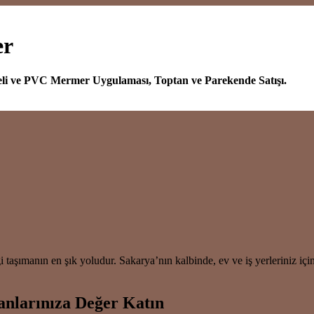
er
eli ve PVC Mermer Uygulaması, Toptan ve Parekende Satışı.
şımanın en şık yoludur. Sakarya’nın kalbinde, ev ve iş yerleriniz için
nlarınıza Değer Katın