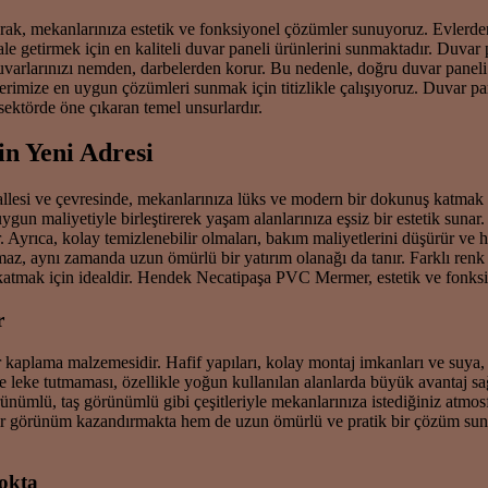
arak, mekanlarınıza estetik ve fonksiyonel çözümler sunuyoruz. Evlerden 
ale getirmek için en kaliteli duvar paneli ürünlerini sunmaktadır. Duva
e duvarlarınızı nemden, darbelerden korur. Bu nedenle, doğru duvar panel
ilerimize en uygun çözümleri sunmak için titizlikle çalışıyoruz. Duvar p
sektörde öne çıkaran temel unsurlardır.
n Yeni Adresi
hallesi ve çevresinde, mekanlarınıza lüks ve modern bir dokunuş katm
un maliyetiyle birleştirerek yaşam alanlarınıza eşsiz bir estetik sunar.
lir. Ayrıca, kolay temizlenebilir olmaları, bakım maliyetlerini düşürür
az, aynı zamanda uzun ömürlü bir yatırım olanağı da tanır. Farklı ren
atmak için idealdir. Hendek Necatipaşa PVC Mermer, estetik ve fonksiyon
r
kaplama malzemesidir. Hafif yapıları, kolay montaj imkanları ve suya, n
sı ve leke tutmaması, özellikle yoğun kullanılan alanlarda büyük avantaj 
rünümlü, taş görünümlü gibi çeşitleriyle mekanlarınıza istediğiniz atmos
ir görünüm kazandırmakta hem de uzun ömürlü ve pratik bir çözüm sunma
okta