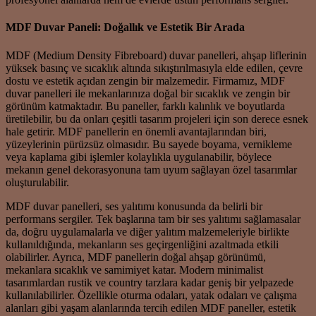
MDF Duvar Paneli: Doğallık ve Estetik Bir Arada
MDF (Medium Density Fibreboard) duvar panelleri, ahşap liflerinin
yüksek basınç ve sıcaklık altında sıkıştırılmasıyla elde edilen, çevre
dostu ve estetik açıdan zengin bir malzemedir. Firmamız, MDF
duvar panelleri ile mekanlarınıza doğal bir sıcaklık ve zengin bir
görünüm katmaktadır. Bu paneller, farklı kalınlık ve boyutlarda
üretilebilir, bu da onları çeşitli tasarım projeleri için son derece esnek
hale getirir. MDF panellerin en önemli avantajlarından biri,
yüzeylerinin pürüzsüz olmasıdır. Bu sayede boyama, vernikleme
veya kaplama gibi işlemler kolaylıkla uygulanabilir, böylece
mekanın genel dekorasyonuna tam uyum sağlayan özel tasarımlar
oluşturulabilir.
MDF duvar panelleri, ses yalıtımı konusunda da belirli bir
performans sergiler. Tek başlarına tam bir ses yalıtımı sağlamasalar
da, doğru uygulamalarla ve diğer yalıtım malzemeleriyle birlikte
kullanıldığında, mekanların ses geçirgenliğini azaltmada etkili
olabilirler. Ayrıca, MDF panellerin doğal ahşap görünümü,
mekanlara sıcaklık ve samimiyet katar. Modern minimalist
tasarımlardan rustik ve country tarzlara kadar geniş bir yelpazede
kullanılabilirler. Özellikle oturma odaları, yatak odaları ve çalışma
alanları gibi yaşam alanlarında tercih edilen MDF paneller, estetik