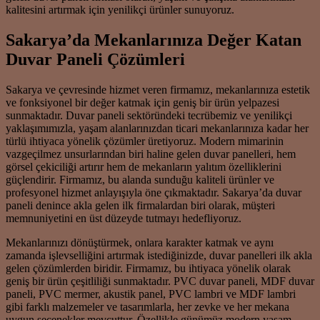
kalitesini artırmak için yenilikçi ürünler sunuyoruz.
Sakarya’da Mekanlarınıza Değer Katan
Duvar Paneli Çözümleri
Sakarya ve çevresinde hizmet veren firmamız, mekanlarınıza estetik
ve fonksiyonel bir değer katmak için geniş bir ürün yelpazesi
sunmaktadır. Duvar paneli sektöründeki tecrübemiz ve yenilikçi
yaklaşımımızla, yaşam alanlarınızdan ticari mekanlarınıza kadar her
türlü ihtiyaca yönelik çözümler üretiyoruz. Modern mimarinin
vazgeçilmez unsurlarından biri haline gelen duvar panelleri, hem
görsel çekiciliği artırır hem de mekanların yalıtım özelliklerini
güçlendirir. Firmamız, bu alanda sunduğu kaliteli ürünler ve
profesyonel hizmet anlayışıyla öne çıkmaktadır. Sakarya’da duvar
paneli denince akla gelen ilk firmalardan biri olarak, müşteri
memnuniyetini en üst düzeyde tutmayı hedefliyoruz.
Mekanlarınızı dönüştürmek, onlara karakter katmak ve aynı
zamanda işlevselliğini artırmak istediğinizde, duvar panelleri ilk akla
gelen çözümlerden biridir. Firmamız, bu ihtiyaca yönelik olarak
geniş bir ürün çeşitliliği sunmaktadır. PVC duvar paneli, MDF duvar
paneli, PVC mermer, akustik panel, PVC lambri ve MDF lambri
gibi farklı malzemeler ve tasarımlarla, her zevke ve her mekana
uygun seçenekler mevcuttur. Özellikle günümüz modern yaşam