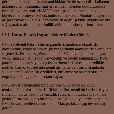
görünümlerinin yanı sıra dayanıklılıkları ile de uzun yıllar kullanım
imkanı sunar. Firmamız, müşterilerimizin talepleri doğrultusunda
özel ölçü ve tasarımlarda MDF duvar panelleri üretebilmekte,
böylece her projeye özel çözümler sunmaktadır. Montaj süreçlerinde
de profesyonel ekibimiz, panellerin en doğru şekilde uygulanmasını
sağlayarak maksimum verimlilik elde edilmesine yardımcı olur.
PVC Duvar Paneli: Dayanıklılık ve Modern Şıklık
PVC (Polivinil Klorür) duvar panelleri, modern mekanlarda
dayanıklılık, kolay bakım ve şık bir görünüm arayanlar için ideal bir
seçenektir. Firmamız, yüksek kaliteli PVC duvar panelleri ile yaşam
ve çalışma alanlarınıza fonksiyonellik ve estetik katmaktadır. PVC
paneller, neme ve suya karşı üstün dirençleri sayesinde özellikle
mutfak, banyo, tuvalet gibi nemli alanlarda ve ticari mekanlarda
sıklıkla tercih edilir. Bu özellikleri, küflenme ve bakteri oluşumunu
engelleyerek hijyenik bir ortam sağlar.
PVC duvar panellerinin bir diğer önemli avantajı ise kolay
temizlenebilir olmalarıdır. Hafif kirleticiler, nemli bir bezle kolayca
silinebilir, bu da bakım ve temizlik süreçlerini oldukça pratik hale
getirir. Firmamız, geniş bir renk, desen ve doku yelpazesine sahip
PVC duvar panelleri sunmaktadır. Mat, parlak, ahşap desenli, taş
görünü