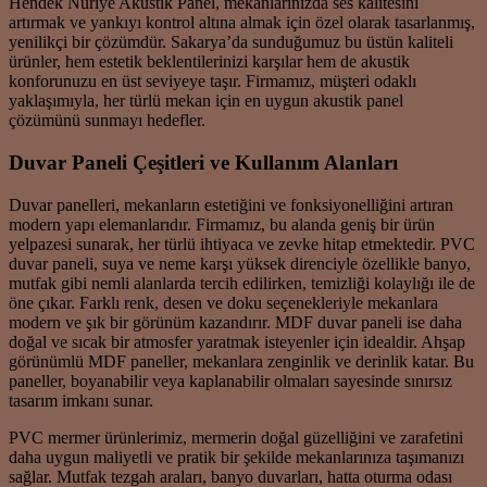
Hendek Nuriye Akustik Panel, mekanlarınızda ses kalitesini
artırmak ve yankıyı kontrol altına almak için özel olarak tasarlanmış,
yenilikçi bir çözümdür. Sakarya’da sunduğumuz bu üstün kaliteli
ürünler, hem estetik beklentilerinizi karşılar hem de akustik
konforunuzu en üst seviyeye taşır. Firmamız, müşteri odaklı
yaklaşımıyla, her türlü mekan için en uygun akustik panel
çözümünü sunmayı hedefler.
Duvar Paneli Çeşitleri ve Kullanım Alanları
Duvar panelleri, mekanların estetiğini ve fonksiyonelliğini artıran
modern yapı elemanlarıdır. Firmamız, bu alanda geniş bir ürün
yelpazesi sunarak, her türlü ihtiyaca ve zevke hitap etmektedir. PVC
duvar paneli, suya ve neme karşı yüksek direnciyle özellikle banyo,
mutfak gibi nemli alanlarda tercih edilirken, temizliği kolaylığı ile de
öne çıkar. Farklı renk, desen ve doku seçenekleriyle mekanlara
modern ve şık bir görünüm kazandırır. MDF duvar paneli ise daha
doğal ve sıcak bir atmosfer yaratmak isteyenler için idealdir. Ahşap
görünümlü MDF paneller, mekanlara zenginlik ve derinlik katar. Bu
paneller, boyanabilir veya kaplanabilir olmaları sayesinde sınırsız
tasarım imkanı sunar.
PVC mermer ürünlerimiz, mermerin doğal güzelliğini ve zarafetini
daha uygun maliyetli ve pratik bir şekilde mekanlarınıza taşımanızı
sağlar. Mutfak tezgah araları, banyo duvarları, hatta oturma odası