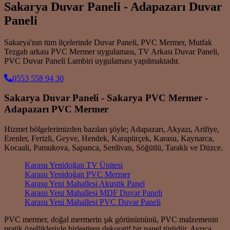
Sakarya Duvar Paneli - Adapazarı Duvar
Paneli
Sakarya'nın tüm ilçelerinde Duvar Paneli, PVC Mermer, Mutfak
Tezgah arkası PVC Mermer uygulaması, TV Arkası Duvar Paneli,
PVC Duvar Paneli Lambiri uygulaması yapılmaktadır.
0553 558 94 30
Sakarya Duvar Paneli - Sakarya PVC Mermer -
Adapazarı PVC Mermer
Hizmet bölgelerimizden bazıları şöyle; Adapazarı, Akyazı, Arifiye,
Erenler, Ferizli, Geyve, Hendek, Karapürçek, Karasu, Kaynarca,
Kocaali, Pamukova, Sapanca, Serdivan, Söğütlü, Taraklı ve Düzce.
Karasu Yenidoğan TV Ünitesi
Karasu Yenidoğan PVC Mermer
Karasu Yeni Mahallesi Akustik Panel
Karasu Yeni Mahallesi MDF Duvar Paneli
Karasu Yeni Mahallesi PVC Duvar Paneli
PVC mermer, doğal mermerin şık görünümünü, PVC malzemenin
pratik özellikleriyle birleştiren dekoratif bir panel türüdür. Ayrıca,