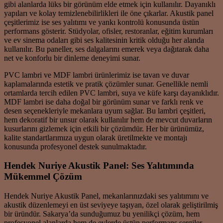
gibi alanlarda lüks bir görünüm elde etmek için kullanılır. Dayanıklı
yapıları ve kolay temizlenebilirlikleri ile öne çıkarlar. Akustik panel
çeşitlerimiz ise ses yalıtımı ve yankı kontrolü konusunda üstün
performans gösterir. Stüdyolar, ofisler, restoranlar, eğitim kurumları
ve ev sinema odaları gibi ses kalitesinin kritik olduğu her alanda
kullanılır. Bu paneller, ses dalgalarını emerek veya dağıtarak daha
net ve konforlu bir dinleme deneyimi sunar.
PVC lambri ve MDF lambri ürünlerimiz ise tavan ve duvar
kaplamalarında estetik ve pratik çözümler sunar. Genellikle nemli
ortamlarda tercih edilen PVC lambri, suya ve küfe karşı dayanıklıdır.
MDF lambri ise daha doğal bir görünüm sunar ve farklı renk ve
desen seçenekleriyle mekanlara uyum sağlar. Bu lambri çeşitleri,
hem dekoratif bir unsur olarak kullanılır hem de mevcut duvarların
kusurlarını gizlemek için etkili bir çözümdür. Her bir ürünümüz,
kalite standartlarımıza uygun olarak üretilmekte ve montajı
konusunda profesyonel destek sunulmaktadır.
Hendek Nuriye Akustik Panel: Ses Yalıtımında
Mükemmel Çözüm
Hendek Nuriye Akustik Panel, mekanlarınızdaki ses yalıtımını ve
akustik düzenlemeyi en üst seviyeye taşıyan, özel olarak geliştirilmiş
bir üründür. Sakarya’da sunduğumuz bu yenilikçi çözüm, hem
profesyonel alanlarda hem de evlerde üstün performans sergiler.