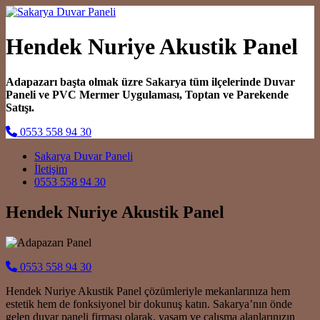
Hendek Nuriye Akustik Panel
Adapazarı başta olmak üzre Sakarya tüm ilçelerinde Duvar
Paneli ve PVC Mermer Uygulaması, Toptan ve Parekende
Satışı.
0553 558 94 30
Main Navigation
Sakarya Duvar Paneli
İletişim
0553 558 94 30
Hendek Nuriye Akustik Panel
0553 558 94 30
Hendek Nuriye Akustik Panel çözümleriyle mekanlarınıza hem
estetik hem de fonksiyonel bir dokunuş katın. Sakarya’nın önde
gelen duvar paneli firması olarak, yaşam ve çalışma alanlarınızın