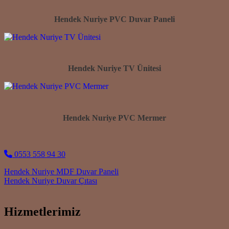
Hendek Nuriye PVC Duvar Paneli
Hendek Nuriye TV Ünitesi
Hendek Nuriye PVC Mermer
0553 558 94 30
Post navigation
Hendek Nuriye MDF Duvar Paneli
Hendek Nuriye Duvar Çıtası
Hizmetlerimiz