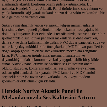
alanlarında akustik konforun önemi giderek artmaktadır. Bu
noktada, Hendek Nuriye Akustik Panel ürünlerimiz, ses yalıtımı ve
yankı kontrolü sağlayarak mekanlarınızın daha sakin ve konforlu bir
hale gelmesine yardımcı olur.
Sakarya’nın dinamik yapısı ve sürekli gelişen mimari anlayışı
içerisinde, duvar paneli çözümlerimizle mekanlarınıza çağdaş bir
dokunuş katıyoruz. İster evinizde, ister ofisinizde, isterse de ticari bir
işletmenizde olsun, duvar panelleri mekanlarınızı daha davetkar,
daha şık ve daha kullanışlı hale getirir. PVC duvar panelleri, suya ve
neme karşı dayanıklılıkları ile öne çıkarken, MDF duvar panelleri ise
doğal ahşap görünümleri ve sıcaklıklarıyla mekanlara zenginlik
katar. PVC mermer ürünlerimiz, mermerin zarafetini ve
dayanıklılığını daha ekonomik ve kolay uygulanabilir bir şekilde
sunar. Akustik panellerimiz ise özellikle ses kalitesinin önemli
olduğu stüdyolar, konferans salonları, restoranlar ve ev sinema
odaları gibi alanlarda fark yaratır. PVC lambri ve MDF lambri
seçeneklerimiz ise tavan ve duvarlarda klasik veya modern
görünümler elde etmek için idealdir.
Hendek Nuriye Akustik Panel ile
Mekanlarınızda Ses Kalitesini Artırın