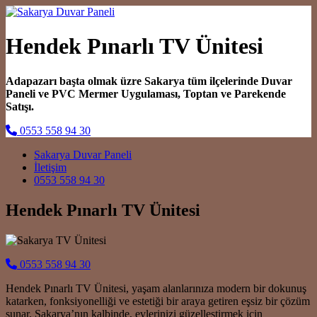
Hendek Pınarlı TV Ünitesi
Adapazarı başta olmak üzre Sakarya tüm ilçelerinde Duvar
Paneli ve PVC Mermer Uygulaması, Toptan ve Parekende
Satışı.
0553 558 94 30
Main Navigation
Sakarya Duvar Paneli
İletişim
0553 558 94 30
Hendek Pınarlı TV Ünitesi
0553 558 94 30
Hendek Pınarlı TV Ünitesi, yaşam alanlarınıza modern bir dokunuş
katarken, fonksiyonelliği ve estetiği bir araya getiren eşsiz bir çözüm
sunar. Sakarya’nın kalbinde, evlerinizi güzelleştirmek için