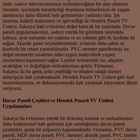
ünite, sadece televizyonunuzu yerleştireceğiniz bir alan olmanın
ötesinde, içerisinde barındırdığı depolama bölmeleriyle de yaşam
alanlarınızı daha düzenli hale getirmenize yardımcı olur. Şık
tasarımı, kaliteli malzemesi ve işlevselliği ile Hendek Pınarlı TV
Ünitesi, Sakarya’daki evlerinize değer katacak bir yatırımdır. Duvar
paneli uygulamalarımız, sadece estetik bir görünüm sunmakla
kalmaz, aynı zamanda ses yalıtımı ve ısı yalıtımı gibi ek faydalar da
sağlar. Akustik panel seçeneklerimizle, evinizde daha sakin ve
konforlu bir ortam yaratabilirsiniz. PVC mermer panellerimiz ise,
doğal mermerin zarafetini daha uygun maliyetlerle yaşam
alanlarınıza taşımanızı sağlar. Lambri ürünlerimiz ise, ahşabın
sıcaklığını ve doğallığını mekanlarınıza getirir. Firmamız,
Sakarya’da bu geniş ürün çeşitliliği ve müşteri odaklı hizmet
anlayışıyla fark yaratmaktadır. Hendek Pınarlı TV Ünitesi gibi özel
tasarımlarımızla, ev dekorasyonunda fark yaratmak isteyenlere ilham
veriyoruz.
Duvar Paneli Çeşitleri ve Hendek Pınarlı TV Ünitesi
Uygulamaları
Sakarya’da evlerinize estetik bir dokunuş katmak ve mekanlarınızı
daha fonksiyonel hale getirmek için sunduğumuz duvar paneli
çözümleri, geniş bir yelpazeyi kapsamaktadır. Firmamız, PVC duvar
paneli, MDF duvar paneli, PVC mermer, akustik panel, PVC lambri