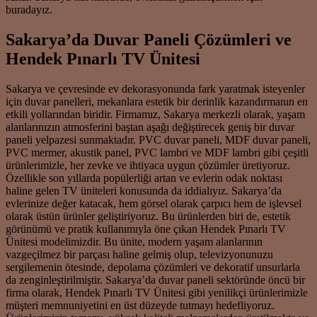
buradayız.
Sakarya’da Duvar Paneli Çözümleri ve
Hendek Pınarlı TV Ünitesi
Sakarya ve çevresinde ev dekorasyonunda fark yaratmak isteyenler
için duvar panelleri, mekanlara estetik bir derinlik kazandırmanın en
etkili yollarından biridir. Firmamız, Sakarya merkezli olarak, yaşam
alanlarınızın atmosferini baştan aşağı değiştirecek geniş bir duvar
paneli yelpazesi sunmaktadır. PVC duvar paneli, MDF duvar paneli,
PVC mermer, akustik panel, PVC lambri ve MDF lambri gibi çeşitli
ürünlerimizle, her zevke ve ihtiyaca uygun çözümler üretiyoruz.
Özellikle son yıllarda popülerliği artan ve evlerin odak noktası
haline gelen TV üniteleri konusunda da iddialıyız. Sakarya’da
evlerinize değer katacak, hem görsel olarak çarpıcı hem de işlevsel
olarak üstün ürünler geliştiriyoruz. Bu ürünlerden biri de, estetik
görünümü ve pratik kullanımıyla öne çıkan Hendek Pınarlı TV
Ünitesi modelimizdir. Bu ünite, modern yaşam alanlarının
vazgeçilmez bir parçası haline gelmiş olup, televizyonunuzu
sergilemenin ötesinde, depolama çözümleri ve dekoratif unsurlarla
da zenginleştirilmiştir. Sakarya’da duvar paneli sektöründe öncü bir
firma olarak, Hendek Pınarlı TV Ünitesi gibi yenilikçi ürünlerimizle
müşteri memnuniyetini en üst düzeyde tutmayı hedefliyoruz.