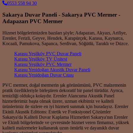
0553 558 94 30
Sakarya Duvar Paneli - Sakarya PVC Mermer -
Adapazarı PVC Mermer
Hizmet bölgelerimizden bazıları şöyle; Adapazarı, Akyazı, Arifiye,
Erenler, Ferizli, Geyve, Hendek, Karapürçek, Karasu, Kaynarca,
Kocaali, Pamukova, Sapanca, Serdivan, Söğütlü, Taraklı ve Düzce.
Karasu Yeşilköy PVC Duvar Paneli
Karasu Yeşilköy TV Ünitesi
Karasu Yeşilköy PVC Mermer
Karasu Yenidoğan Akustik Duvar Paneli
Karasu Yenidoğan Duvar Çıtası
PVC mermer, doğal mermerin şık görünümünü, PVC malzemenin
pratik özellikleriyle birleştiren dekoratif bir panel türüdür. Ayrıca,
temizliği oldukça kolaydır. Erenler Alancuma Akustik Panel
hizmetlerimiz başta olmak üzere, uzman ekibimiz ve kaliteli
ürünlerimiz ile sizlere en iyi hizmeti sunmak için buradayız. Erenler
Ekinli Akustik Editions: Estetik ve Fonksiyonel Çözümler
Sakarya'da Kaliteli Duvar Kaplama Hizmetleri Sakarya'nın Erenler
ve Ekinli bölgelerinde ve çevresinde hizmet veren firmamız, yüksek
kaliteli malzemeler kullanarak uzun ömürlü ve dayanıklı duvar