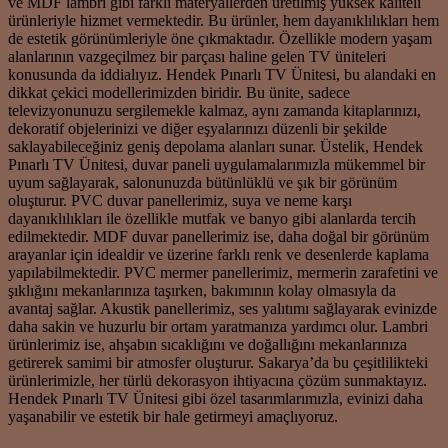
ve MDF lambri gibi farklı materyallerden üretilmiş yüksek kaliteli
ürünleriyle hizmet vermektedir. Bu ürünler, hem dayanıklılıkları hem
de estetik görünümleriyle öne çıkmaktadır. Özellikle modern yaşam
alanlarının vazgeçilmez bir parçası haline gelen TV üniteleri
konusunda da iddialıyız. Hendek Pınarlı TV Ünitesi, bu alandaki en
dikkat çekici modellerimizden biridir. Bu ünite, sadece
televizyonunuzu sergilemekle kalmaz, aynı zamanda kitaplarınızı,
dekoratif objelerinizi ve diğer eşyalarınızı düzenli bir şekilde
saklayabileceğiniz geniş depolama alanları sunar. Üstelik, Hendek
Pınarlı TV Ünitesi, duvar paneli uygulamalarımızla mükemmel bir
uyum sağlayarak, salonunuzda bütünlüklü ve şık bir görünüm
oluşturur. PVC duvar panellerimiz, suya ve neme karşı
dayanıklılıkları ile özellikle mutfak ve banyo gibi alanlarda tercih
edilmektedir. MDF duvar panellerimiz ise, daha doğal bir görünüm
arayanlar için idealdir ve üzerine farklı renk ve desenlerde kaplama
yapılabilmektedir. PVC mermer panellerimiz, mermerin zarafetini ve
şıklığını mekanlarınıza taşırken, bakımının kolay olmasıyla da
avantaj sağlar. Akustik panellerimiz, ses yalıtımı sağlayarak evinizde
daha sakin ve huzurlu bir ortam yaratmanıza yardımcı olur. Lambri
ürünlerimiz ise, ahşabın sıcaklığını ve doğallığını mekanlarınıza
getirerek samimi bir atmosfer oluşturur. Sakarya’da bu çeşitlilikteki
ürünlerimizle, her türlü dekorasyon ihtiyacına çözüm sunmaktayız.
Hendek Pınarlı TV Ünitesi gibi özel tasarımlarımızla, evinizi daha
yaşanabilir ve estetik bir hale getirmeyi amaçlıyoruz.