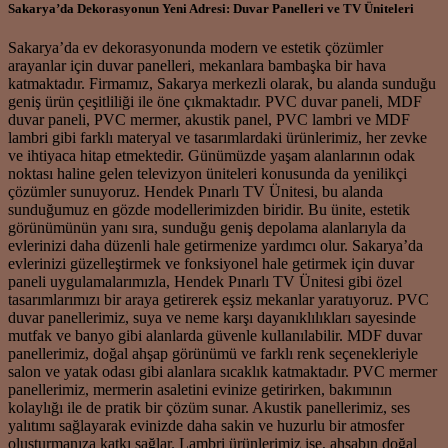
Sakarya’da Dekorasyonun Yeni Adresi: Duvar Panelleri ve TV Üniteleri
Sakarya’da ev dekorasyonunda modern ve estetik çözümler
arayanlar için duvar panelleri, mekanlara bambaşka bir hava
katmaktadır. Firmamız, Sakarya merkezli olarak, bu alanda sunduğu
geniş ürün çeşitliliği ile öne çıkmaktadır. PVC duvar paneli, MDF
duvar paneli, PVC mermer, akustik panel, PVC lambri ve MDF
lambri gibi farklı materyal ve tasarımlardaki ürünlerimiz, her zevke
ve ihtiyaca hitap etmektedir. Günümüzde yaşam alanlarının odak
noktası haline gelen televizyon üniteleri konusunda da yenilikçi
çözümler sunuyoruz. Hendek Pınarlı TV Ünitesi, bu alanda
sunduğumuz en gözde modellerimizden biridir. Bu ünite, estetik
görünümünün yanı sıra, sunduğu geniş depolama alanlarıyla da
evlerinizi daha düzenli hale getirmenize yardımcı olur. Sakarya’da
evlerinizi güzelleştirmek ve fonksiyonel hale getirmek için duvar
paneli uygulamalarımızla, Hendek Pınarlı TV Ünitesi gibi özel
tasarımlarımızı bir araya getirerek eşsiz mekanlar yaratıyoruz. PVC
duvar panellerimiz, suya ve neme karşı dayanıklılıkları sayesinde
mutfak ve banyo gibi alanlarda güvenle kullanılabilir. MDF duvar
panellerimiz, doğal ahşap görünümü ve farklı renk seçenekleriyle
salon ve yatak odası gibi alanlara sıcaklık katmaktadır. PVC mermer
panellerimiz, mermerin asaletini evinize getirirken, bakımının
kolaylığı ile de pratik bir çözüm sunar. Akustik panellerimiz, ses
yalıtımı sağlayarak evinizde daha sakin ve huzurlu bir atmosfer
oluşturmanıza katkı sağlar. Lambri ürünlerimiz ise, ahşabın doğal