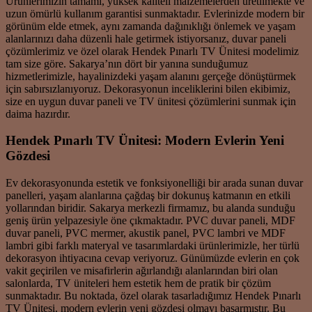
Ürünlerimizin tamamı, yüksek kaliteli malzemelerden üretilmekte ve
uzun ömürlü kullanım garantisi sunmaktadır. Evlerinizde modern bir
görünüm elde etmek, aynı zamanda dağınıklığı önlemek ve yaşam
alanlarınızı daha düzenli hale getirmek istiyorsanız, duvar paneli
çözümlerimiz ve özel olarak Hendek Pınarlı TV Ünitesi modelimiz
tam size göre. Sakarya’nın dört bir yanına sunduğumuz
hizmetlerimizle, hayalinizdeki yaşam alanını gerçeğe dönüştürmek
için sabırsızlanıyoruz. Dekorasyonun inceliklerini bilen ekibimiz,
size en uygun duvar paneli ve TV ünitesi çözümlerini sunmak için
daima hazırdır.
Hendek Pınarlı TV Ünitesi: Modern Evlerin Yeni
Gözdesi
Ev dekorasyonunda estetik ve fonksiyonelliği bir arada sunan duvar
panelleri, yaşam alanlarına çağdaş bir dokunuş katmanın en etkili
yollarından biridir. Sakarya merkezli firmamız, bu alanda sunduğu
geniş ürün yelpazesiyle öne çıkmaktadır. PVC duvar paneli, MDF
duvar paneli, PVC mermer, akustik panel, PVC lambri ve MDF
lambri gibi farklı materyal ve tasarımlardaki ürünlerimizle, her türlü
dekorasyon ihtiyacına cevap veriyoruz. Günümüzde evlerin en çok
vakit geçirilen ve misafirlerin ağırlandığı alanlarından biri olan
salonlarda, TV üniteleri hem estetik hem de pratik bir çözüm
sunmaktadır. Bu noktada, özel olarak tasarladığımız Hendek Pınarlı
TV Ünitesi, modern evlerin yeni gözdesi olmayı başarmıştır. Bu