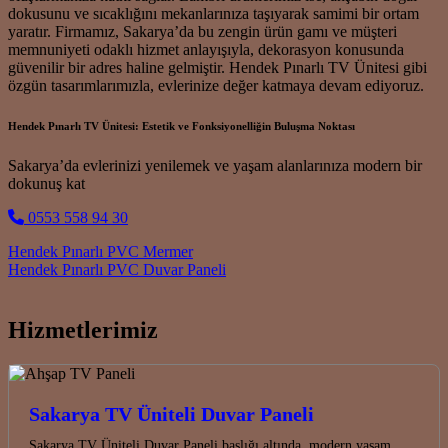
dokusunu ve sıcaklığını mekanlarınıza taşıyarak samimi bir ortam
yaratır. Firmamız, Sakarya’da bu zengin ürün gamı ve müşteri
memnuniyeti odaklı hizmet anlayışıyla, dekorasyon konusunda
güvenilir bir adres haline gelmiştir. Hendek Pınarlı TV Ünitesi gibi
özgün tasarımlarımızla, evlerinize değer katmaya devam ediyoruz.
Hendek Pınarlı TV Ünitesi: Estetik ve Fonksiyonelliğin Buluşma Noktası
Sakarya’da evlerinizi yenilemek ve yaşam alanlarınıza modern bir
dokunuş kat
0553 558 94 30
Post navigation
Hendek Pınarlı PVC Mermer
Hendek Pınarlı PVC Duvar Paneli
Hizmetlerimiz
Sakarya TV Üniteli Duvar Paneli
Sakarya TV Üniteli Duvar Paneli başlığı altında, modern yaşam