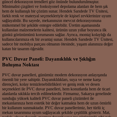
güncel dekorasyon trendleri göz önünde bulundurulmuştur.
Minimalist çizgileri ve fonksiyonel depolama alanları ile hem şık
hem de kullanışlı bir çözüm sunar. Hendek Sarıdede TV Ünitesi,
farklı renk ve materyal seçenekleriyle de kişisel zevklerinize uyum
sağlayabilir. Bu sayede, mekanınızın mevcut dekorasyonuna
mükemmel bir şekilde entegre edilebilir. Üretim aşamasında
kullanılan malzemelerin kalitesi, ürünün uzun yıllar boyunca ilk
günkü görünümünü korumasını sağlar. Ayrıca, montaj kolaylığı da
kullanıcılarımıza ek bir avantaj sunar. Hendek Sarıdede TV Ünitesi,
sadece bir mobilya parçası olmanın ötesinde, yaşam alanınıza değer
katan bir tasarım öğesidir.
PVC Duvar Paneli: Dayanıklılık ve Şıklığın
Buluşma Noktası
PVC duvar panelleri, günümüz modern dekorasyon anlayışında
önemli bir yere sahiptir. Dayanıklılıkları, suya ve neme karşı
dirençleri, kolay temizlenebilirlikleri ve geniş renk ve desen
seçenekleri ile PVC duvar panelleri, hem konutlarda hem de ticari
alanlarda sıklıkla tercih edilmektedir. Firmamız, Sakarya genelinde
sunduğu yüksek kaliteli PVC duvar paneli çözümleri ile
mekanlarınıza hem estetik bir değer katmakta hem de uzun ömürlü
bir kullanım sunmaktadır. PVC duvar panellerimiz, her türlü iç
mekan tasarımına uyum sağlayacak şekilde çeşitlilik gösterir. Mat,