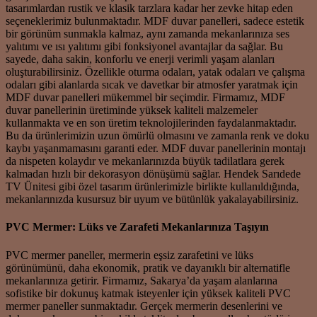
tasarımlardan rustik ve klasik tarzlara kadar her zevke hitap eden
seçeneklerimiz bulunmaktadır. MDF duvar panelleri, sadece estetik
bir görünüm sunmakla kalmaz, aynı zamanda mekanlarınıza ses
yalıtımı ve ısı yalıtımı gibi fonksiyonel avantajlar da sağlar. Bu
sayede, daha sakin, konforlu ve enerji verimli yaşam alanları
oluşturabilirsiniz. Özellikle oturma odaları, yatak odaları ve çalışma
odaları gibi alanlarda sıcak ve davetkar bir atmosfer yaratmak için
MDF duvar panelleri mükemmel bir seçimdir. Firmamız, MDF
duvar panellerinin üretiminde yüksek kaliteli malzemeler
kullanmakta ve en son üretim teknolojilerinden faydalanmaktadır.
Bu da ürünlerimizin uzun ömürlü olmasını ve zamanla renk ve doku
kaybı yaşanmamasını garanti eder. MDF duvar panellerinin montajı
da nispeten kolaydır ve mekanlarınızda büyük tadilatlara gerek
kalmadan hızlı bir dekorasyon dönüşümü sağlar. Hendek Sarıdede
TV Ünitesi gibi özel tasarım ürünlerimizle birlikte kullanıldığında,
mekanlarınızda kusursuz bir uyum ve bütünlük yakalayabilirsiniz.
PVC Mermer: Lüks ve Zarafeti Mekanlarınıza Taşıyın
PVC mermer paneller, mermerin eşsiz zarafetini ve lüks
görünümünü, daha ekonomik, pratik ve dayanıklı bir alternatifle
mekanlarınıza getirir. Firmamız, Sakarya’da yaşam alanlarına
sofistike bir dokunuş katmak isteyenler için yüksek kaliteli PVC
mermer paneller sunmaktadır. Gerçek mermerin desenlerini ve