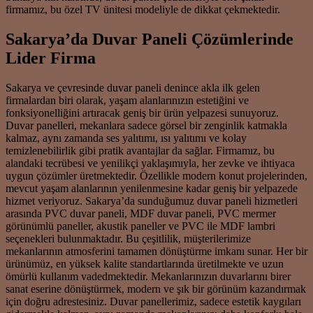
firmamız, bu özel TV ünitesi modeliyle de dikkat çekmektedir.
Sakarya’da Duvar Paneli Çözümlerinde
Lider Firma
Sakarya ve çevresinde duvar paneli denince akla ilk gelen
firmalardan biri olarak, yaşam alanlarınızın estetiğini ve
fonksiyonelliğini artıracak geniş bir ürün yelpazesi sunuyoruz.
Duvar panelleri, mekanlara sadece görsel bir zenginlik katmakla
kalmaz, aynı zamanda ses yalıtımı, ısı yalıtımı ve kolay
temizlenebilirlik gibi pratik avantajlar da sağlar. Firmamız, bu
alandaki tecrübesi ve yenilikçi yaklaşımıyla, her zevke ve ihtiyaca
uygun çözümler üretmektedir. Özellikle modern konut projelerinden,
mevcut yaşam alanlarının yenilenmesine kadar geniş bir yelpazede
hizmet veriyoruz. Sakarya’da sunduğumuz duvar paneli hizmetleri
arasında PVC duvar paneli, MDF duvar paneli, PVC mermer
görünümlü paneller, akustik paneller ve PVC ile MDF lambri
seçenekleri bulunmaktadır. Bu çeşitlilik, müşterilerimize
mekanlarının atmosferini tamamen dönüştürme imkanı sunar. Her bir
ürünümüz, en yüksek kalite standartlarında üretilmekte ve uzun
ömürlü kullanım vadedmektedir. Mekanlarınızın duvarlarını birer
sanat eserine dönüştürmek, modern ve şık bir görünüm kazandırmak
için doğru adrestesiniz. Duvar panellerimiz, sadece estetik kaygıları