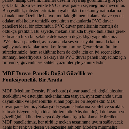
parlak, ahşap desenli, mermer desenli veya taş görünümlü gibi pek
çok farklı doku ve renkte PVC duvar paneli seçeneğimiz mevcuttur.
Bu çeşitlilik, müşterilerimizin hayal ettikleri mekanı yaratmalarına
olanak tanır. Özellikle banyo, mutfak gibi nemli alanlarda ve çocuk
odaları gibi kolay temizlik gerektiren mekanlarda PVC duvar
panelleri ideal bir çözümdür. PVC duvar panellerinin montajı da
oldukça pratiktir. Bu sayede, mekanlarınızda büyük tadilatlara gerek
kalmadan hızlı bir şekilde dekorasyon değişikliği yapabilirsiniz.
PVC duvar panelleri, aynı zamanda ses ve ısı yalıtımına da katkı
sağlayarak mekanlarınızın konforunu artırır. Çevre dostu üretim
süreçlerimizle, hem sağlığınız hem de doğa için en iyi seçenekleri
sunmayı hedefliyoruz. Sakarya’da PVC duvar paneli ihtiyacınız için
firmamız, güvenilir ve kaliteli çözümleriyle yanınızdadır.
MDF Duvar Paneli: Doğal Güzellik ve
Fonksiyonellik Bir Arada
MDF (Medium Density Fibreboard) duvar panelleri, doğal ahşabın
sıcaklığını ve estetiğini mekanlarınıza taşıyan, aynı zamanda üstün
dayanıklılık ve işlenebilirlik sunan popüler bir seçenektir. MDF
duvar panellerimiz, Sakarya’da yaşam alanlarına zarafet ve sıcaklık
katmak isteyenler için ideal bir tercihtir. Ahşabın doğal dokusunu ve
güzelliğini taklit eden veya doğrudan ahşap kaplama ile üretilen
MDF panellerimiz, her türlü iç mekan tasarımına uyum sağlayacak
geniş bir renk ve desen yelpazesine sahiptir. Modern minimalist