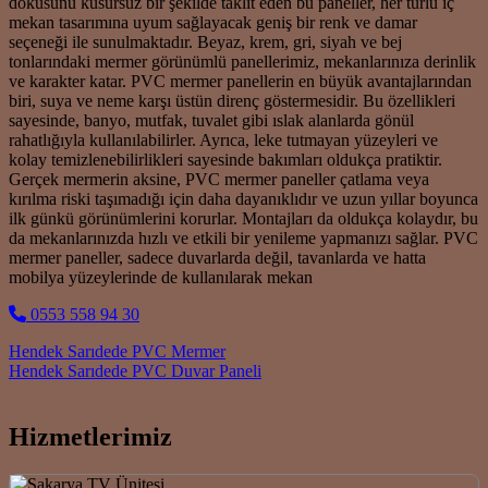
dokusunu kusursuz bir şekilde taklit eden bu paneller, her türlü iç
mekan tasarımına uyum sağlayacak geniş bir renk ve damar
seçeneği ile sunulmaktadır. Beyaz, krem, gri, siyah ve bej
tonlarındaki mermer görünümlü panellerimiz, mekanlarınıza derinlik
ve karakter katar. PVC mermer panellerin en büyük avantajlarından
biri, suya ve neme karşı üstün direnç göstermesidir. Bu özellikleri
sayesinde, banyo, mutfak, tuvalet gibi ıslak alanlarda gönül
rahatlığıyla kullanılabilirler. Ayrıca, leke tutmayan yüzeyleri ve
kolay temizlenebilirlikleri sayesinde bakımları oldukça pratiktir.
Gerçek mermerin aksine, PVC mermer paneller çatlama veya
kırılma riski taşımadığı için daha dayanıklıdır ve uzun yıllar boyunca
ilk günkü görünümlerini korurlar. Montajları da oldukça kolaydır, bu
da mekanlarınızda hızlı ve etkili bir yenileme yapmanızı sağlar. PVC
mermer paneller, sadece duvarlarda değil, tavanlarda ve hatta
mobilya yüzeylerinde de kullanılarak mekan
0553 558 94 30
Post navigation
Hendek Sarıdede PVC Mermer
Hendek Sarıdede PVC Duvar Paneli
Hizmetlerimiz