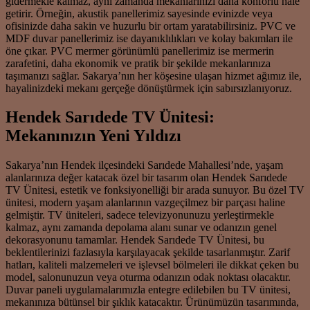
gidermekle kalmaz, aynı zamanda mekanlarınızı daha konforlu hale
getirir. Örneğin, akustik panellerimiz sayesinde evinizde veya
ofisinizde daha sakin ve huzurlu bir ortam yaratabilirsiniz. PVC ve
MDF duvar panellerimiz ise dayanıklılıkları ve kolay bakımları ile
öne çıkar. PVC mermer görünümlü panellerimiz ise mermerin
zarafetini, daha ekonomik ve pratik bir şekilde mekanlarınıza
taşımanızı sağlar. Sakarya’nın her köşesine ulaşan hizmet ağımız ile,
hayalinizdeki mekanı gerçeğe dönüştürmek için sabırsızlanıyoruz.
Hendek Sarıdede TV Ünitesi:
Mekanınızın Yeni Yıldızı
Sakarya’nın Hendek ilçesindeki Sarıdede Mahallesi’nde, yaşam
alanlarınıza değer katacak özel bir tasarım olan Hendek Sarıdede
TV Ünitesi, estetik ve fonksiyonelliği bir arada sunuyor. Bu özel TV
ünitesi, modern yaşam alanlarının vazgeçilmez bir parçası haline
gelmiştir. TV üniteleri, sadece televizyonunuzu yerleştirmekle
kalmaz, aynı zamanda depolama alanı sunar ve odanızın genel
dekorasyonunu tamamlar. Hendek Sarıdede TV Ünitesi, bu
beklentilerinizi fazlasıyla karşılayacak şekilde tasarlanmıştır. Zarif
hatları, kaliteli malzemeleri ve işlevsel bölmeleri ile dikkat çeken bu
model, salonunuzun veya oturma odanızın odak noktası olacaktır.
Duvar paneli uygulamalarımızla entegre edilebilen bu TV ünitesi,
mekanınıza bütünsel bir şıklık katacaktır. Ürünümüzün tasarımında,