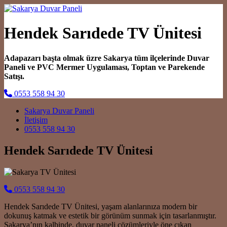
Hendek Sarıdede TV Ünitesi
Adapazarı başta olmak üzre Sakarya tüm ilçelerinde Duvar
Paneli ve PVC Mermer Uygulaması, Toptan ve Parekende
Satışı.
0553 558 94 30
Main Navigation
Sakarya Duvar Paneli
İletişim
0553 558 94 30
Hendek Sarıdede TV Ünitesi
0553 558 94 30
Hendek Sarıdede TV Ünitesi, yaşam alanlarınıza modern bir
dokunuş katmak ve estetik bir görünüm sunmak için tasarlanmıştır.
Sakarya’nın kalbinde, duvar paneli çözümleriyle öne çıkan