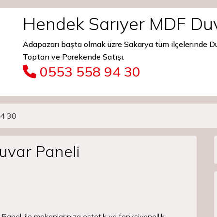
Hendek Sarıyer MDF Duv
Adapazarı başta olmak üzre Sakarya tüm ilçelerinde 
Toptan ve Parekende Satışı.
0553 558 94 30
4 30
uvar Paneli
aneli ile mekanlarınıza estetik ve fonksiyonellik