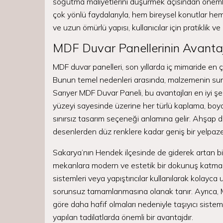
soğutma maliyetlerini düşürmek açısından önemli
çok yönlü faydalarıyla, hem bireysel konutlar hem de
ve uzun ömürlü yapısı, kullanıcılar için pratiklik v
MDF Duvar Panellerinin Avantajl
MDF duvar panelleri, son yıllarda iç mimaride en ç
Bunun temel nedenleri arasında, malzemenin sun
Sarıyer MDF Duvar Paneli, bu avantajları en iyi şe
yüzeyi sayesinde üzerine her türlü kaplama, boya
sınırsız tasarım seçeneği anlamına gelir. Ahşap
desenlerden düz renklere kadar geniş bir yelpaze
Sakarya’nın Hendek ilçesinde de giderek artan b
mekanlara modern ve estetik bir dokunuş katmakta
sistemleri veya yapıştırıcılar kullanılarak kolayca u
sorunsuz tamamlanmasına olanak tanır. Ayrıca, 
göre daha hafif olmaları nedeniyle taşıyıcı sisteml
yapılan tadilatlarda önemli bir avantajdır.