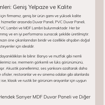
eri: Geniş Yelpaze ve Kalite
için firmamız, geniş bir ürün gamı ve yüksek kalite
hizmetler arasında Duvar Paneli, PVC Duvar Paneli,
VC Lambri ve MDF Lambri bulunmaktadır. Her bir
anmış ve en iyi performansı sunacak şekilde üretilmiştir.
ın öne çıkanlarından biridir ve özellikle ahşabın doğal
eyenler için idealdir.
nıklılıkları ile bilinir. Banyo ve mutfak gibi nemli
rünlerimiz ise, mermerin görkemli ve lüks görünümünü,
ır. Akustik panellerimiz, ses yankısını azaltarak daha
e ofisler, restoranlar ve ev sinema odaları gibi alanlarda
se, klasik ve rustik bir görünüm arayanlar için uygun
Hendek Sarıyer MDF Duvar Paneli ve Diğer