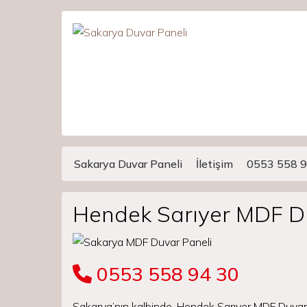
Sakarya Duvar Paneli
İletişim
0553 558 9
Main Navigation
Hendek Sarıyer MDF D
0553 558 94 30
Sakarya’nın kalbinde, Hendek Sarıyer MDF Duvar P