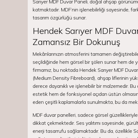
Sarıyer MDF Duvar Paneli, doğal ahşap görünümü v
katmaktadır. MDF’nin işlenebilirliği sayesinde, far
tasarım özgürlüğü sunar.
Hendek Sarıyer MDF Duvar 
Zamansız Bir Dokunuş
Mekânlarınızın atmosferini tamamen değiştirebile
seçildiğinde hem görsel bir şölen sunar hem de ya
firmamız, bu noktada Hendek Sarıyer MDF Duvar P
(Medium Density Fibreboard), ahşap liflerinin yükse
derece dayanıklı ve işlenebilir bir malzemedir. B
estetik hem de fonksiyonel açıdan üstün olmasını
eden çeşitli kaplamalarla sunulmakta, bu da mek
MDF duvar panelleri, sadece görsel güzellikleriyle 
dikkat çekmektedir. Ses yalıtımı sayesinde, gürültü
enerji tasarrufu sağlamaktadır. Bu da, özellikle Sa