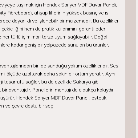
t seviyeye taşımak için Hendek Sarıyer MDF Duvar Paneli,
 Fibreboard), ahşap liflerinin yüksek basınç ve ısı
rece dayanıklı ve işlenebilir bir malzemedir. Bu özellikler,
kiciliğini hem de pratik kullanımını garanti eder.
 her türlü iç mimari tarza uyum sağlayabilir. Doğal
re kadar geniş bir yelpazede sunulan bu ürünler,
ntajlarından biri de sunduğu yalıtım özellikleridir. Ses
mli ölçüde azaltarak daha sakin bir ortam yaratır. Aynı
i tasarrufu sağlar, bu da özellikle Sakarya gibi
bir avantajdır. Panellerin montajı da oldukça kolaydır,
ri düşürür. Hendek Sarıyer MDF Duvar Paneli, estetik
ern ve çevre dostu bir seç