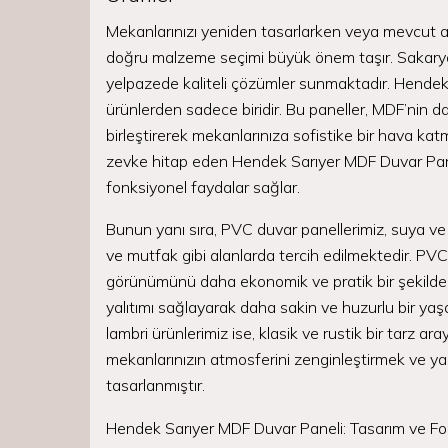
Mekanlarınızı yeniden tasarlarken veya mevcut al
doğru malzeme seçimi büyük önem taşır. Sakarya 
yelpazede kaliteli çözümler sunmaktadır. Hendek
ürünlerden sadece biridir. Bu paneller, MDF’nin dayan
birleştirerek mekanlarınıza sofistike bir hava kat
zevke hitap eden Hendek Sarıyer MDF Duvar Panel
fonksiyonel faydalar sağlar.
Bunun yanı sıra, PVC duvar panellerimiz, suya ve
ve mutfak gibi alanlarda tercih edilmektedir. PV
görünümünü daha ekonomik ve pratik bir şekilde m
yalıtımı sağlayarak daha sakin ve huzurlu bir ya
lambri ürünlerimiz ise, klasik ve rustik bir tarz ar
mekanlarınızın atmosferini zenginleştirmek ve yaş
tasarlanmıştır.
Hendek Sarıyer MDF Duvar Paneli: Tasarım ve F