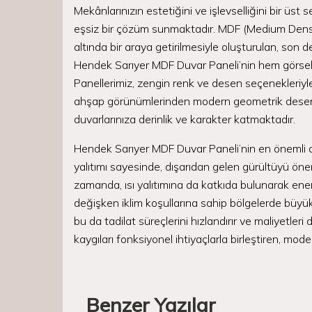
Mekânlarınızın estetiğini ve işlevselliğini bir üs
eşsiz bir çözüm sunmaktadır. MDF (Medium Density
altında bir araya getirilmesiyle oluşturulan, son de
Hendek Sarıyer MDF Duvar Paneli’nin hem görsel çe
Panellerimiz, zengin renk ve desen seçenekleriyle
ahşap görünümlerinden modern geometrik desenle
duvarlarınıza derinlik ve karakter katmaktadır.
Hendek Sarıyer MDF Duvar Paneli’nin en önemli ava
yalıtımı sayesinde, dışarıdan gelen gürültüyü öne
zamanda, ısı yalıtımına da katkıda bulunarak enerj
değişken iklim koşullarına sahip bölgelerde büyük 
bu da tadilat süreçlerini hızlandırır ve maliyetle
kaygıları fonksiyonel ihtiyaçlarla birleştiren, mod
Benzer Yazılar