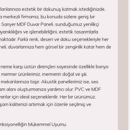
anlarınıza estetik bir dokunuş katmak istediğinizde,
merkezli firmamız, bu konuda sizlere geniş bir
 Sarıyer MDF Duvar Paneli, sunduğumuz yenilikçi
ıklılığını ve işlenebilirliğini, estetik tasarımlarla
maktadır. Farklı renk, desen ve doku seçenekleriyle her
i, duvarlarınıza hem görsel bir zenginlik katar hem de
 neme karşı üstün dirençleri sayesinde özellikle banyo
C mermer ürünlerimiz, mermerin doğal ve şık
ekanlarınıza taşır. Akustik panellerimiz ise, ses
şam alanı oluşturmanıza yardımcı olur. PVC ve MDF
ayanlar için ideal seçeneklerdir. Her bir ürünümüz,
am kalitenizi artırmak için özenle seçilmiş ve
onksiyonelliğin Mükemmel Uyumu