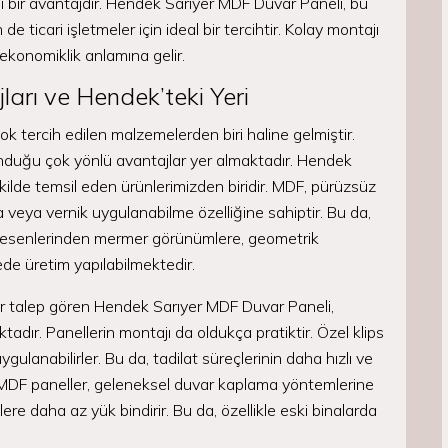
 bir avantajdır. Hendek Sarıyer MDF Duvar Paneli, bu
 ticari işletmeler için ideal bir tercihtir. Kolay montajı
e ekonomiklik anlamına gelir.
arı ve Hendek’teki Yeri
ok tercih edilen malzemelerden biri haline gelmiştir.
duğu çok yönlü avantajlar yer almaktadır. Hendek
kilde temsil eden ürünlerimizden biridir. MDF, pürüzsüz
 veya vernik uygulanabilme özelliğine sahiptir. Bu da,
 desenlerinden mermer görünümlere, geometrik
de üretim yapılabilmektedir.
ir talep gören Hendek Sarıyer MDF Duvar Paneli,
dır. Panellerin montajı da oldukça pratiktir. Özel klips
ygulanabilirler. Bu da, tadilat süreçlerinin daha hızlı ve
MDF paneller, geleneksel duvar kaplama yöntemlerine
ere daha az yük bindirir. Bu da, özellikle eski binalarda