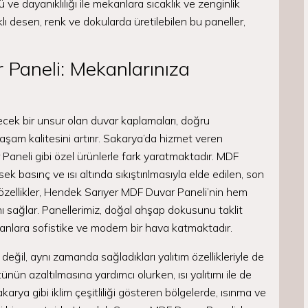
e dayanıklılığı ile mekanlara sıcaklık ve zenginlik
klı desen, renk ve dokularda üretilebilen bu paneller,
Paneli: Mekanlarınıza
cek bir unsur olan duvar kaplamaları, doğru
şam kalitesini artırır. Sakarya’da hizmet veren
aneli gibi özel ürünlerle fark yaratmaktadır. MDF
k basınç ve ısı altında sıkıştırılmasıyla elde edilen, son
u özellikler, Hendek Sarıyer MDF Duvar Paneli’nin hem
 sağlar. Panellerimiz, doğal ahşap dokusunu taklit
anlara sofistike ve modern bir hava katmaktadır.
değil, aynı zamanda sağladıkları yalıtım özellikleriyle de
nün azaltılmasına yardımcı olurken, ısı yalıtımı ile de
karya gibi iklim çeşitliliği gösteren bölgelerde, ısınma ve