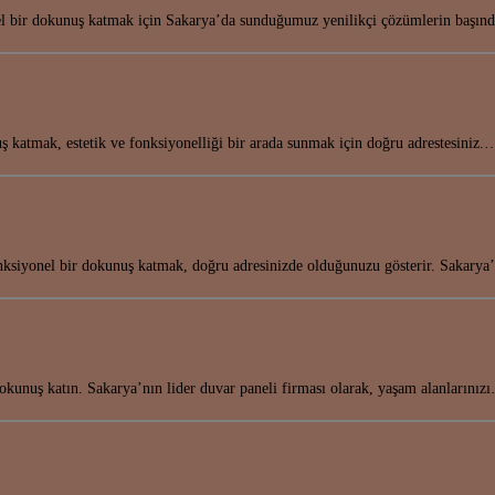
el bir dokunuş katmak için Sakarya’da sunduğumuz yenilikçi çözümlerin başı
 katmak, estetik ve fonksiyonelliği bir arada sunmak için doğru adrestesiniz.
fonksiyonel bir dokunuş katmak, doğru adresinizde olduğunuzu gösterir. Sakary
okunuş katın. Sakarya’nın lider duvar paneli firması olarak, yaşam alanlarınız