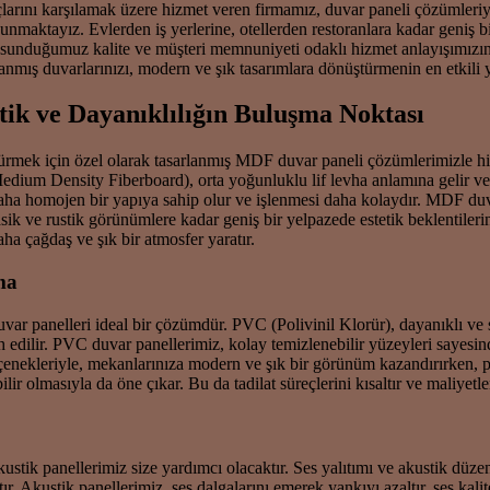
çlarını karşılamak üzere hizmet veren firmamız, duvar paneli çözümleri
unmaktayız. Evlerden iş yerlerine, otellerden restoranlara kadar geniş 
 sunduğumuz kalite ve müşteri memnuniyeti odaklı hizmet anlayışımızın bi
mış duvarlarınızı, modern ve şık tasarımlara dönüştürmenin en etkili yo
ik ve Dayanıklılığın Buluşma Noktası
türmek için özel olarak tasarlanmış MDF duvar paneli çözümlerimizle 
um Density Fiberboard), orta yoğunluklu lif levha anlamına gelir ve ah
a daha homojen bir yapıya sahip olur ve işlenmesi daha kolaydır. MDF du
ik ve rustik görünümlere kadar geniş bir yelpazede estetik beklentileri
aha çağdaş ve şık bir atmosfer yaratır.
ma
ar panelleri ideal bir çözümdür. PVC (Polivinil Klorür), dayanıklı ve
dilir. PVC duvar panellerimiz, kolay temizlenebilir yüzeyleri sayesinde h
seçenekleriyle, mekanlarınıza modern ve şık bir görünüm kazandırırken,
r olmasıyla da öne çıkar. Bu da tadilat süreçlerini kısaltır ve maliyetle
 akustik panellerimiz size yardımcı olacaktır. Ses yalıtımı ve akustik 
. Akustik panellerimiz, ses dalgalarını emerek yankıyı azaltır, ses kalite