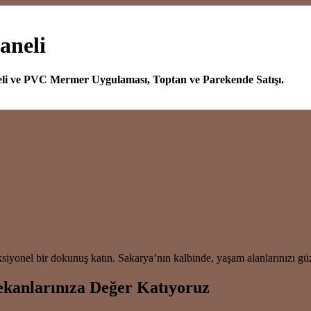
aneli
eli ve PVC Mermer Uygulaması, Toptan ve Parekende Satışı.
iyonel bir dokunuş katın. Sakarya’nın kalbinde, yaşam alanlarınızı gü
kanlarınıza Değer Katıyoruz