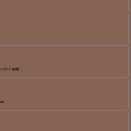
 Duvar Paneli…
rması…