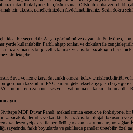
ini bozmadan fonksiyonel bir çözüm sunar. Ofislerde daha verimli bir çal
amak için akustik panellerimizden faydalanabilirsiniz. Sesin doğru şeki
çin ideal bir seçenektir. Ahşap görünümü ve dayanıklılığı ile öne çıkan
er yerde kullanılabilir. Farklı ahşap tonları ve dokuları ile zenginleşti
arınıza zamansız bir güzellik katmak ve ahşabın sıcaklığını hissetmek 
mez bir detaydır.
ır. Suya ve neme karşı dayanıklı olması, kolay temizlenebilirliği ve hi
aş bir görünüm kazandırır. PVC lambri, geleneksel ahşap lambriye göre 
 PVC lambri, aynı zamanda ses ve ısı yalıtımına da katkıda bulunabilir. 
nımlayın
vritepe MDF Duvar Paneli, mekanlarınıza estetik ve fonksiyonel bir b
arınıza sıcaklık, derinlik ve karakter katar. Ahşabın doğal dokusunu ve 
 ve desen yelpazesi ile her türlü iç mekan tasarımına uyum sağlar. İst
ği sayesinde, farklı boyutlarda ve şekillerde paneller üretebilir, özel ta