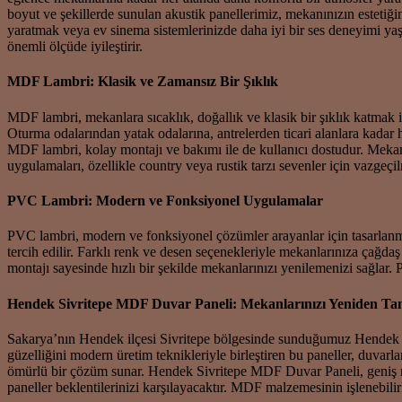
boyut ve şekillerde sunulan akustik panellerimiz, mekanınızın estetiğ
yaratmak veya ev sinema sistemlerinizde daha iyi bir ses deneyimi yaş
önemli ölçüde iyileştirir.
MDF Lambri: Klasik ve Zamansız Bir Şıklık
MDF lambri, mekanlara sıcaklık, doğallık ve klasik bir şıklık katmak i
Oturma odalarından yatak odalarına, antrelerden ticari alanlara kadar h
MDF lambri, kolay montajı ve bakımı ile de kullanıcı dostudur. Mekanl
uygulamaları, özellikle country veya rustik tarzı sevenler için vazgeçil
PVC Lambri: Modern ve Fonksiyonel Uygulamalar
PVC lambri, modern ve fonksiyonel çözümler arayanlar için tasarlanmışt
tercih edilir. Farklı renk ve desen seçenekleriyle mekanlarınıza çağd
montajı sayesinde hızlı bir şekilde mekanlarınızı yenilemenizi sağlar.
Hendek Sivritepe MDF Duvar Paneli: Mekanlarınızı Yeniden Ta
Sakarya’nın Hendek ilçesi Sivritepe bölgesinde sunduğumuz Hendek Si
güzelliğini modern üretim teknikleriyle birleştiren bu paneller, duvarl
ömürlü bir çözüm sunar. Hendek Sivritepe MDF Duvar Paneli, geniş renk
paneller beklentilerinizi karşılayacaktır. MDF malzemesinin işlenebilirli