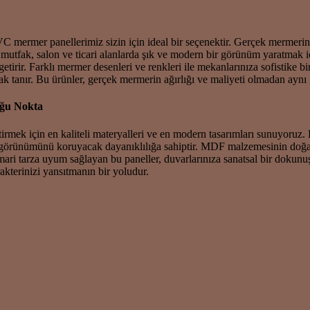
C mermer panellerimiz sizin için ideal bir seçenektir. Gerçek mermerin 
 mutfak, salon ve ticari alanlarda şık ve modern bir görünüm yaratmak i
 getirir. Farklı mermer desenleri ve renkleri ile mekanlarınıza sofistike
 tanır. Bu ürünler, gerçek mermerin ağırlığı ve maliyeti olmadan aynı g
uğu Nokta
tirmek için en kaliteli materyalleri ve en modern tasarımları sunuyoruz
 görünümünü koruyacak dayanıklılığa sahiptir. MDF malzemesinin doğa
 mimari tarza uyum sağlayan bu paneller, duvarlarınıza sanatsal bir dok
akterinizi yansıtmanın bir yoludur.