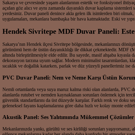
Sakarya ve çevresinde yaşam alanlarının estetik ve fonksiyonel ihtiya
açıdan göz alıcı ve aynı zamanda dayanıklı duvar kaplama sistemleri s
yerdesiniz. Duvar paneli denince akla gelen ilk isimlerden biri olmak,
uygulamaları, mekanlara bambaşka bir hava katmaktadır. Eski ve yıpran
Hendek Sivritepe MDF Duvar Paneli: Estet
Sakarya’nın Hendek ilçesi Sivritepe bölgesinde, mekanlarınızı dönüş
görünümü hem de üstün dayanıklılığı ile dikkat çekmektedir. MDF (Medi
altında birleştirilmesiyle elde edilir. Bu sayede, masif ahşaba kıyasl
dekorasyon tarzına uyum sağlar. Modern minimalist tasarımlardan, klas
sıcaklık ve doğallık katarken, parlak ve düz yüzeyli panellerimiz ise d
PVC Duvar Paneli: Nem ve Neme Karşı Üstün Koru
Nemli ortamlarda veya suya maruz kalma riski olan alanlarda, PVC duv
alanlarda rutubet ve nemden kaynaklanan sorunları önlemek için tercih e
güvenlik standartlarını da üst düzeyde karşılar. Farklı renk ve doku 
geleneksel fayans kaplamalarına göre daha hızlı ve kolay monte edilebili
Akustik Panel: Ses Yalıtımında Mükemmel Çözümler
Mekanlarınızda yankı, gürültü ve ses kirliliği sorunları yaşıyorsanız,
eğlence mekanlarına kadar her alanda daha konforlu bir atmosfer yaratır