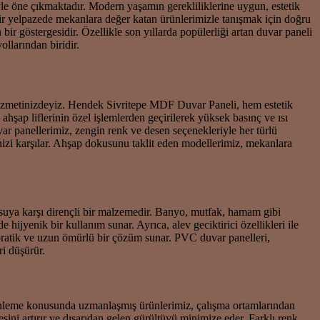
yle öne çıkmaktadır. Modern yaşamın gerekliliklerine uygun, estetik
bir yelpazede mekanlara değer katan ürünlerimizle tanışmak için doğru
r göstergesidir. Özellikle son yıllarda popülerliği artan duvar paneli
llarından biridir.
hizmetinizdeyiz. Hendek Sivritepe MDF Duvar Paneli, hem estetik
şap liflerinin özel işlemlerden geçirilerek yüksek basınç ve ısı
var panellerimiz, zengin renk ve desen seçenekleriyle her türlü
nizi karşılar. Ahşap dokusunu taklit eden modellerimiz, mekanlara
 suya karşı dirençli bir malzemedir. Banyo, mutfak, hamam gibi
ijyenik bir kullanım sunar. Ayrıca, alev geciktirici özellikleri ile
 pratik ve uzun ömürlü bir çözüm sunar. PVC duvar panelleri,
ri düşürür.
düzenleme konusunda uzmanlaşmış ürünlerimiz, çalışma ortamlarından
sini artırır ve dışarıdan gelen gürültüyü minimize eder. Farklı renk,