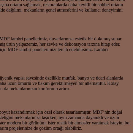
ışma ortamı sağlamak, restoranlarda daha keyifli bir sohbet ortamı
lde dağılımı, mekanların genel atmosferini ve kullanıcı deneyimini
 MDF lambri panellerimiz, duvarlarınıza estetik bir dokunuş sunar.
rilmiş ürün yelpazemiz, her zevke ve dekorasyon tarzına hitap eder.
için MDF lambri panellerimizi tercih edebilirsiniz. Lambri
jyenik yapısı sayesinde özellikle mutfak, banyo ve ticari alanlarda
daha uzun ömürlü ve bakım gerektirmeyen bir alternatiftir. Kolay
Bu da mekanlarınızın konforunu artırır.
oyut kazandırmak için özel olarak tasarlanmıştır. MDF’nin doğal
estetiğini mekanlarınıza taşırken, aynı zamanda dayanıklı ve uzun
er modern bir görünüm, ister rustik bir atmosfer yaratmak isteyin, bu
sarım projelerinize de çözüm ortağı olabiliriz.