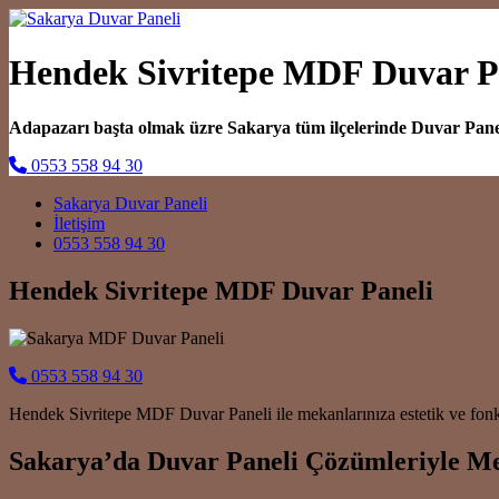
Hendek Sivritepe MDF Duvar P
Adapazarı başta olmak üzre Sakarya tüm ilçelerinde Duvar Pan
0553 558 94 30
Main Navigation
Sakarya Duvar Paneli
İletişim
0553 558 94 30
Hendek Sivritepe MDF Duvar Paneli
0553 558 94 30
Hendek Sivritepe MDF Duvar Paneli ile mekanlarınıza estetik ve fonks
Sakarya’da Duvar Paneli Çözümleriyle Me