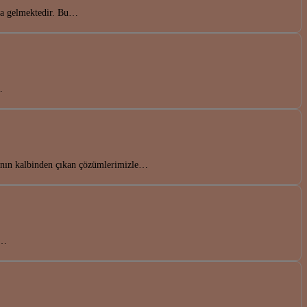
nda gelmektedir. Bu…
…
a’nın kalbinden çıkan çözümlerimizle…
ı…