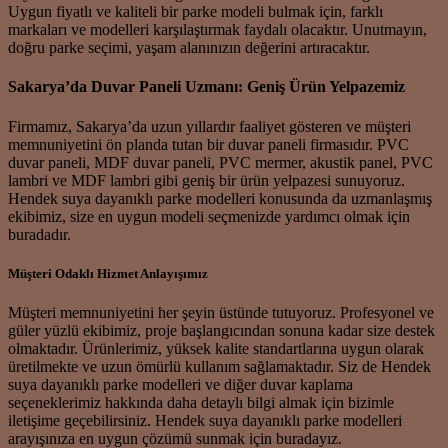
Uygun fiyatlı ve kaliteli bir parke modeli bulmak için, farklı
markaları ve modelleri karşılaştırmak faydalı olacaktır. Unutmayın,
doğru parke seçimi, yaşam alanınızın değerini artıracaktır.
Sakarya’da Duvar Paneli Uzmanı: Geniş Ürün Yelpazemiz
Firmamız, Sakarya’da uzun yıllardır faaliyet gösteren ve müşteri
memnuniyetini ön planda tutan bir duvar paneli firmasıdır. PVC
duvar paneli, MDF duvar paneli, PVC mermer, akustik panel, PVC
lambri ve MDF lambri gibi geniş bir ürün yelpazesi sunuyoruz.
Hendek suya dayanıklı parke modelleri konusunda da uzmanlaşmış
ekibimiz, size en uygun modeli seçmenizde yardımcı olmak için
buradadır.
Müşteri Odaklı Hizmet Anlayışımız
Müşteri memnuniyetini her şeyin üstünde tutuyoruz. Profesyonel ve
güler yüzlü ekibimiz, proje başlangıcından sonuna kadar size destek
olmaktadır. Ürünlerimiz, yüksek kalite standartlarına uygun olarak
üretilmekte ve uzun ömürlü kullanım sağlamaktadır. Siz de Hendek
suya dayanıklı parke modelleri ve diğer duvar kaplama
seçeneklerimiz hakkında daha detaylı bilgi almak için bizimle
iletişime geçebilirsiniz. Hendek suya dayanıklı parke modelleri
arayışınıza en uygun çözümü sunmak için buradayız.