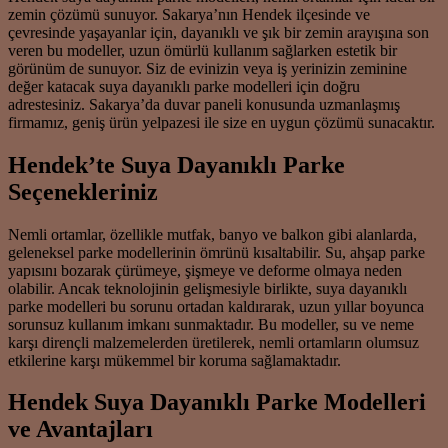
zemin çözümü sunuyor. Sakarya’nın Hendek ilçesinde ve
çevresinde yaşayanlar için, dayanıklı ve şık bir zemin arayışına son
veren bu modeller, uzun ömürlü kullanım sağlarken estetik bir
görünüm de sunuyor. Siz de evinizin veya iş yerinizin zeminine
değer katacak suya dayanıklı parke modelleri için doğru
adrestesiniz. Sakarya’da duvar paneli konusunda uzmanlaşmış
firmamız, geniş ürün yelpazesi ile size en uygun çözümü sunacaktır.
Hendek’te Suya Dayanıklı Parke
Seçenekleriniz
Nemli ortamlar, özellikle mutfak, banyo ve balkon gibi alanlarda,
geleneksel parke modellerinin ömrünü kısaltabilir. Su, ahşap parke
yapısını bozarak çürümeye, şişmeye ve deforme olmaya neden
olabilir. Ancak teknolojinin gelişmesiyle birlikte, suya dayanıklı
parke modelleri bu sorunu ortadan kaldırarak, uzun yıllar boyunca
sorunsuz kullanım imkanı sunmaktadır. Bu modeller, su ve neme
karşı dirençli malzemelerden üretilerek, nemli ortamların olumsuz
etkilerine karşı mükemmel bir koruma sağlamaktadır.
Hendek Suya Dayanıklı Parke Modelleri
ve Avantajları