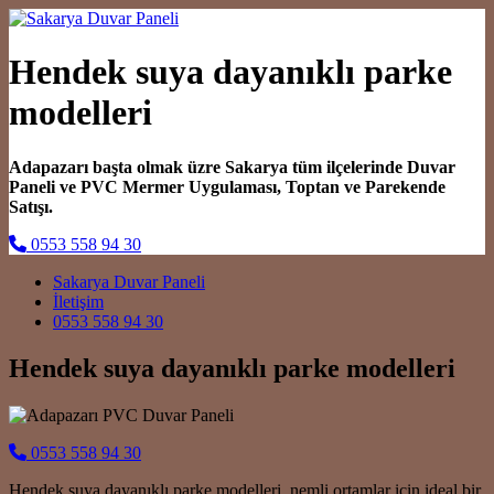
Hendek suya dayanıklı parke
modelleri
Adapazarı başta olmak üzre Sakarya tüm ilçelerinde Duvar
Paneli ve PVC Mermer Uygulaması, Toptan ve Parekende
Satışı.
0553 558 94 30
Main Navigation
Sakarya Duvar Paneli
İletişim
0553 558 94 30
Hendek suya dayanıklı parke modelleri
0553 558 94 30
Hendek suya dayanıklı parke modelleri, nemli ortamlar için ideal bir