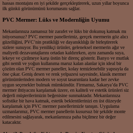
hassas montajını en iyi şekilde gerçekleştirerek, uzun yıllar boyunca
ilk günkü görünümünü korumasını sağlar.
PVC Mermer: Lüks ve Modernliğin Uyumu
Mekanlarınıza zamansız bir zarafet ve lüks bir dokunuş katmak mı
istiyorsunuz? PVC mermer panellerimiz, gerçek mermerin göz alıcı
güzelliğini, PVC’nin pratikliği ve dayanıklılığı ile birleştirerek
sizlere sunuyor. Bu yenilikçi ürünler, geleneksel mermerin ağır ve
maliyetli dezavantajlarını ortadan kaldırırken, aynı zamanda suya,
lekeye ve çizilmeye karşı üstün bir direnç gösterir. Banyo ve mutfak
gibi nemli ve yoğun kullanıma maruz kalan alanlar için ideal bir
çözüm olan PVC mermer paneller, kolay temizlenebilir yapısıyla da
öne çıkar. Geniş desen ve renk yelpazesi sayesinde, klasik mermer
görünümlerinden modern ve soyut tasarımlara kadar her zevke
uygun seçenekler bulmak mümkündür. Firmamız, Sakarya’da PVC
mermer ihtiyacını karşılamak üzere, en kaliteli ve estetik ürünleri siz
değerli müşterilerimizin beğenisine sunmaktadır. Mekanlarınıza
sofistike bir hava katmak, estetik beklentilerinizi en üst düzeyde
karşılamak için PVC mermer panellerimizle tanışın. Uygulama
uzmanlarımız, PVC mermer panellerin kusursuz bir şekilde monte
edilmesini sağlayarak, mekanlarınıza paha biçilmez bir değer
katacaktır.