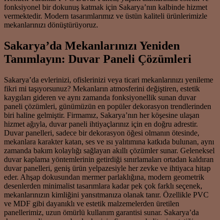
fonksiyonel bir dokunuş katmak için Sakarya’nın kalbinde hizmet
vermektedir. Modern tasarımlarımız ve üstün kaliteli ürünlerimizle
mekanlarınızı dönüştürüyoruz.
Sakarya’da Mekanlarınızı Yeniden
Tanımlayın: Duvar Paneli Çözümleri
Sakarya’da evlerinizi, ofislerinizi veya ticari mekanlarınızı yenileme
fikri mi taşıyorsunuz? Mekanların atmosferini değiştiren, estetik
kaygıları gideren ve aynı zamanda fonksiyonellik sunan duvar
paneli çözümleri, günümüzün en popüler dekorasyon trendlerinden
biri haline gelmiştir. Firmamız, Sakarya’nın her köşesine ulaşan
hizmet ağıyla, duvar paneli ihtiyaçlarınız için en doğru adrestir.
Duvar panelleri, sadece bir dekorasyon öğesi olmanın ötesinde,
mekanlara karakter katan, ses ve ısı yalıtımına katkıda bulunan, aynı
zamanda bakım kolaylığı sağlayan akıllı çözümler sunar. Geleneksel
duvar kaplama yöntemlerinin getirdiği sınırlamaları ortadan kaldıran
duvar panelleri, geniş ürün yelpazesiyle her zevke ve ihtiyaca hitap
eder. Ahşap dokusundan mermer parlaklığına, modern geometrik
desenlerden minimalist tasarımlara kadar pek çok farklı seçenek,
mekanlarınızın kimliğini yansıtmanıza olanak tanır. Özellikle PVC
ve MDF gibi dayanıklı ve estetik malzemelerden üretilen
panellerimiz, uzun ömürlü kullanım garantisi sunar. Sakarya’da