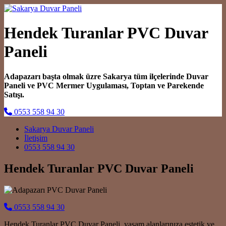
Hendek Turanlar PVC Duvar
Paneli
Adapazarı başta olmak üzre Sakarya tüm ilçelerinde Duvar
Paneli ve PVC Mermer Uygulaması, Toptan ve Parekende
Satışı.
0553 558 94 30
Main Navigation
Sakarya Duvar Paneli
İletişim
0553 558 94 30
Hendek Turanlar PVC Duvar Paneli
0553 558 94 30
Hendek Turanlar PVC Duvar Paneli, yaşam alanlarınıza estetik ve