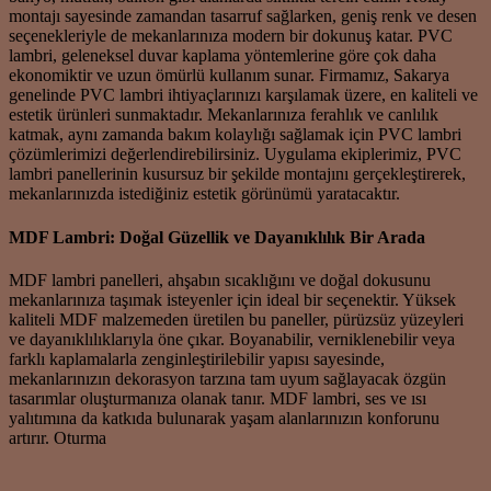
montajı sayesinde zamandan tasarruf sağlarken, geniş renk ve desen
seçenekleriyle de mekanlarınıza modern bir dokunuş katar. PVC
lambri, geleneksel duvar kaplama yöntemlerine göre çok daha
ekonomiktir ve uzun ömürlü kullanım sunar. Firmamız, Sakarya
genelinde PVC lambri ihtiyaçlarınızı karşılamak üzere, en kaliteli ve
estetik ürünleri sunmaktadır. Mekanlarınıza ferahlık ve canlılık
katmak, aynı zamanda bakım kolaylığı sağlamak için PVC lambri
çözümlerimizi değerlendirebilirsiniz. Uygulama ekiplerimiz, PVC
lambri panellerinin kusursuz bir şekilde montajını gerçekleştirerek,
mekanlarınızda istediğiniz estetik görünümü yaratacaktır.
MDF Lambri: Doğal Güzellik ve Dayanıklılık Bir Arada
MDF lambri panelleri, ahşabın sıcaklığını ve doğal dokusunu
mekanlarınıza taşımak isteyenler için ideal bir seçenektir. Yüksek
kaliteli MDF malzemeden üretilen bu paneller, pürüzsüz yüzeyleri
ve dayanıklılıklarıyla öne çıkar. Boyanabilir, verniklenebilir veya
farklı kaplamalarla zenginleştirilebilir yapısı sayesinde,
mekanlarınızın dekorasyon tarzına tam uyum sağlayacak özgün
tasarımlar oluşturmanıza olanak tanır. MDF lambri, ses ve ısı
yalıtımına da katkıda bulunarak yaşam alanlarınızın konforunu
artırır. Oturma