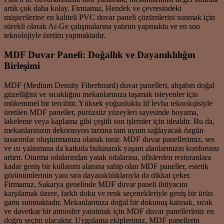
artık çok daha kolay. Firmamız, Hendek ve çevresindeki
müşterilerine en kaliteli PVC duvar paneli çözümlerini sunmak için
sürekli olarak Ar-Ge çalışmalarına yatırım yapmakta ve en son
teknolojiyle üretim yapmaktadır.
MDF Duvar Paneli: Doğallık ve Dayanıklılığın
Birleşimi
MDF (Medium Density Fiberboard) duvar panelleri, ahşabın doğal
güzelliğini ve sıcaklığını mekanlarınıza taşımak isteyenler için
mükemmel bir tercihtir. Yüksek yoğunluklu lif levha teknolojisiyle
üretilen MDF paneller, pürüzsüz yüzeyleri sayesinde boyama,
lakeleme veya kaplama gibi çeşitli son işlemler için idealdir. Bu da,
mekanlarınızın dekorasyon tarzına tam uyum sağlayacak özgün
tasarımlar oluşturmanıza olanak tanır. MDF duvar panellerimiz, ses
ve ısı yalıtımına da katkıda bulunarak yaşam alanlarınızın konforunu
artırır. Oturma odalarından yatak odalarına, ofislerden restoranlara
kadar geniş bir kullanım alanına sahip olan MDF paneller, estetik
görünümlerinin yanı sıra dayanıklılıklarıyla da dikkat çeker.
Firmamız, Sakarya genelinde MDF duvar paneli ihtiyacını
karşılamak üzere, farklı doku ve renk seçenekleriyle geniş bir ürün
gamı sunmaktadır. Mekanlarınıza doğal bir dokunuş katmak, sıcak
ve davetkar bir atmosfer yaratmak için MDF duvar panellerimiz en
doğru seçim olacaktır. Uygulama ekiplerimiz, MDF panellerin