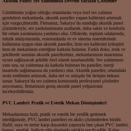
Akustik Panel: Ses Yalıtımında Devrim Yaratan Çözümler
Gürültünün yoğun olduğu ortamlarda veya özel ses yalıtımı
gerektiren mekanlarda, akustik paneller yaşam kalitenizi artırmak
için vazgeçilmezdir. Firmamız, Sakarya’da sunduğu akustik panel
çözümleriyle, ses yankılanmasını azaltarak, daha sakin ve konforlu
bir ortam yaratmanıza yardımcı olur. Ofislerde, toplantı odalarında,
müzik stüdyolarında, restoranlarda ve ev sinema sistemlerinde
kullanıma uygun olan akustik paneller, hem ses kalitesini iyileştirir
hem de mekanların estetiğine katkıda bulunur. Farklı doku, renk ve
şekillerde sunulan akustik panellerimiz, mekanlarınızın tasarımına
uyum sağlayacak şekilde özel olarak tasarlanabilir. Ses yalıtımının
yanı sıra, ısı yalıtımına da katkıda bulunan bu paneller, enerji
tasarrufu sağlamanıza da yardımcı olur. Akustik paneller, ortamdaki
sesin emilimini artırarak, daha net ve anlaşılır bir iletişim imkanı
sunar. Sakarya’da ses yalıtımı konusunda profesyonel çözümler
arıyorsanız, firmamızın geniş akustik panel yelpazesini
inceleyebilirsiniz.
PVC Lambri: Pratik ve Estetik Mekan Dönüşümleri
Mekanlarınıza hızlı, pratik ve estetik bir yenilik getirmek
istediğinizde, PVC lambri panelleri en akılcı çözümlerden biridir.
Hafif, suya ve neme karşı dayanıklı yapısıyla öne çıkan PVC lambri,
banyo, mutfak, balkon gibi alanlarda sıklıkla tercih edilir. Kolay