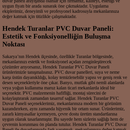
duvar paneli arayışında olanlar için firmamız, kaliteyi, estetiği ve
uygun fiyatı bir arada sunarak öne çıkmaktadır. Uygulama
ekiplerimiz, deneyimli ve profesyonel kadrosuyla mekanlarınıza
değer katmak için titizlikle çalışmaktadır.
Hendek Turanlar PVC Duvar Paneli:
Estetik ve Fonksiyonelliğin Buluşma
Noktası
Sakarya’nın Hendek ilçesinde, özellikle Turanlar bölgesinde,
mekanlarınızı estetik ve fonksiyonel açıdan zenginleştirecek
çözümler arıyorsanız, Hendek Turanlar PVC Duvar Paneli
ürünlerimizle tanışmalısınız. PVC duvar panelleri, suya ve neme
karşı üstün dayanıklılığı, kolay temizlenebilir yapısı ve geniş renk ve
desen seçenekleriyle öne çıkar. Banyo, mutfak gibi nemli alanlarda
veya yoğun kullanıma maruz kalan ticari mekanlarda ideal bir
seçenektir. PVC malzemenin hafifliği, montaj sürecini de
kolaylaştırarak zamandan tasarruf sağlar. Hendek Turanlar PVC
Duvar Paneli seçeneklerimiz, mekanlarınıza modern bir görünüm
kazandırırken, aynı zamanda hijyenik bir ortam sunar. Ürünlerimiz,
zararlı kimyasallar içermeyen, çevre dostu üretim standartlarına
uygun olarak tasarlanmıştır. Bu sayede hem sizlerin sağlığı hem de
çevrenin korunması ön planda tutulur. Hendek Turanlar PVC Duvar
Paneli ile duvarlarınızda fark yaratmak, mekanlarınıza değer katmak