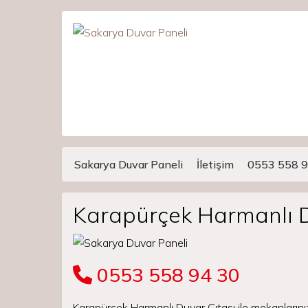
Sakarya Duvar Paneli
İletişim
0553 558 9
Main Navigation
Karapürçek Harmanlı D
0553 558 94 30
Karapürçek Harmanlı Duvar Çıtası ile mekanlarını