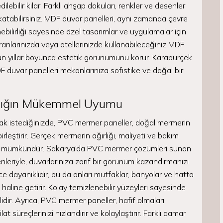
lebilir kılar. Farklı ahşap dokuları, renkler ve desenler
katabilirsiniz. MDF duvar panelleri, aynı zamanda çevre
ebilirliği sayesinde özel tasarımlar ve uygulamalar için
toranlarınızda veya otellerinizde kullanabileceğiniz MDF
zun yıllar boyunca estetik görünümünü korur. Karapürçek
F duvar panelleri mekanlarınıza sofistike ve doğal bir
ılığın Mükemmel Uyumu
mak istediğinizde, PVC mermer paneller, doğal mermerin
birleştirir. Gerçek mermerin ağırlığı, maliyeti ve bakım
tmek mümkündür. Sakarya’da PVC mermer çözümleri sunan
nleriyle, duvarlarınıza zarif bir görünüm kazandırmanızı
e dayanıklıdır, bu da onları mutfaklar, banyolar ve hatta
m haline getirir. Kolay temizlenebilir yüzeyleri sayesinde
çlidir. Ayrıca, PVC mermer paneller, hafif olmaları
t süreçlerinizi hızlandırır ve kolaylaştırır. Farklı damar