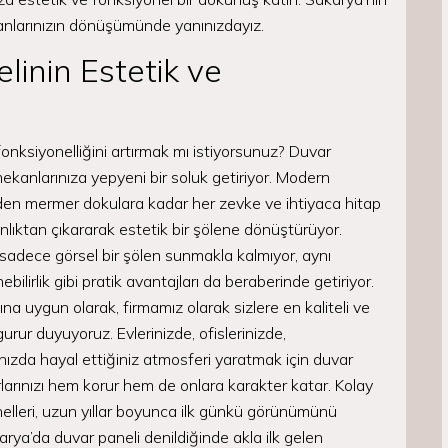
lanlarınızın dönüşümünde yanınızdayız.
inin Estetik ve
onksiyonelliğini artırmak mı istiyorsunuz? Duvar
ekanlarınıza yepyeni bir soluk getiriyor. Modern
rden mermer dokulara kadar her zevke ve ihtiyaca hitap
nlıktan çıkararak estetik bir şölene dönüştürüyor.
r, sadece görsel bir şölen sunmakla kalmıyor, aynı
bilirlik gibi pratik avantajları da beraberinde getiriyor.
na uygun olarak, firmamız olarak sizlere en kaliteli ve
rur duyuyoruz. Evlerinizde, ofislerinizde,
rınızda hayal ettiğiniz atmosferi yaratmak için duvar
rlarınızı hem korur hem de onlara karakter katar. Kolay
anelleri, uzun yıllar boyunca ilk günkü görünümünü
arya’da duvar paneli denildiğinde akla ilk gelen