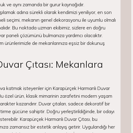
luluk ve aynı zamanda bir gurur kaynağıdır.
şılamak adına sürekli olarak kendimizi yeniliyor, en son
paneli seçimi, mekanın genel dekorasyonu ile uyumlu olmalı
malıdır. Bu noktada uzman ekibimiz, sizlere en doğru
ar paneli çözümünü bulmanıza yardımcı olacaktır.
ım ürünlerimizle de mekanlarınıza eşsiz bir dokunuş
uvar Çıtası: Mekanlara
hava katmak isteyenler için Karapürçek Harmanlı Duvar
 Bu özel ürün, klasik mimarinin zarafetini modern yaşam
karakter kazandırır. Duvar çıtaları, sadece dekoratif bir
irme gücüne sahiptir. Doğru yerleştirildiğinde, bir odayı
erebilir. Karapürçek Harmanlı Duvar Çıtası, bu
ıza zamansız bir estetik anlayış getirir. Uygulandığı her