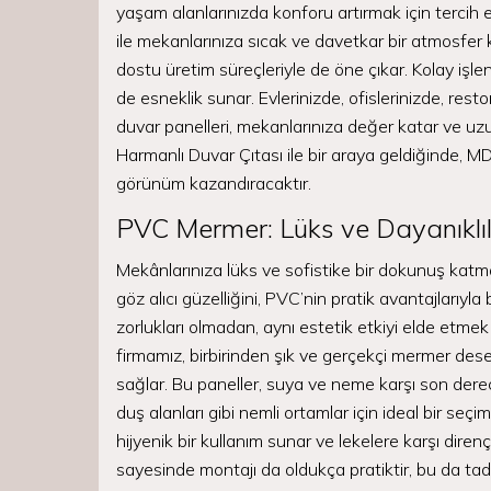
yaşam alanlarınızda konforu artırmak için tercih edi
ile mekanlarınıza sıcak ve davetkar bir atmosfer 
dostu üretim süreçleriyle de öne çıkar. Kolay işlen
de esneklik sunar. Evlerinizde, ofislerinizde, res
duvar panelleri, mekanlarınıza değer katar ve u
Harmanlı Duvar Çıtası ile bir araya geldiğinde, MD
görünüm kazandıracaktır.
PVC Mermer: Lüks ve Dayanıkl
Mekânlarınıza lüks ve sofistike bir dokunuş kat
göz alıcı güzelliğini, PVC’nin pratik avantajlarıyla 
zorlukları olmadan, aynı estetik etkiyi elde e
firmamız, birbirinden şık ve gerçekçi mermer dese
sağlar. Bu paneller, suya ve neme karşı son derec
duş alanları gibi nemli ortamlar için ideal bir seçi
hijyenik bir kullanım sunar ve lekelere karşı diren
sayesinde montajı da oldukça pratiktir, bu da tadila