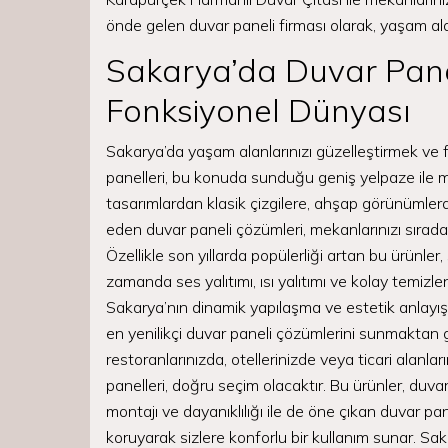
önde gelen duvar paneli firması olarak, yaşam a
Sakarya’da Duvar Panel
Fonksiyonel Dünyası
Sakarya’da yaşam alanlarınızı güzelleştirmek ve f
panelleri, bu konuda sunduğu geniş yelpaze ile m
tasarımlardan klasik çizgilere, ahşap görünümle
eden duvar paneli çözümleri, mekanlarınızı sırada
Özellikle son yıllarda popülerliği artan bu ürünle
zamanda ses yalıtımı, ısı yalıtımı ve kolay temizlene
Sakarya’nın dinamik yapılaşma ve estetik anlayışı
en yenilikçi duvar paneli çözümlerini sunmaktan gu
restoranlarınızda, otellerinizde veya ticari alanla
panelleri, doğru seçim olacaktır. Bu ürünler, duva
montajı ve dayanıklılığı ile de öne çıkan duvar p
koruyarak sizlere konforlu bir kullanım sunar. Sak