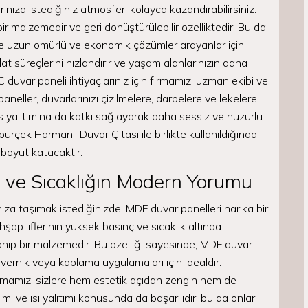
nıza istediğiniz atmosferi kolayca kazandırabilirsiniz.
 malzemedir ve geri dönüştürülebilir özelliktedir. Bu da
 de uzun ömürlü ve ekonomik çözümler arayanlar için
lat süreçlerini hızlandırır ve yaşam alanlarınızın daha
duvar paneli ihtiyaçlarınız için firmamız, uzman ekibi ve
paneller, duvarlarınızı çizilmelere, darbelere ve lekelere
 yalıtımına da katkı sağlayarak daha sessiz ve huzurlu
ürçek Harmanlı Duvar Çıtası ile birlikte kullanıldığında,
boyut katacaktır.
 ve Sıcaklığın Modern Yorumu
nıza taşımak istediğinizde, MDF duvar panelleri harika bir
şap liflerinin yüksek basınç ve sıcaklık altında
ahip bir malzemedir. Bu özelliği sayesinde, MDF duvar
 vernik veya kaplama uygulamaları için idealdir.
rmamız, sizlere hem estetik açıdan zengin hem de
mı ve ısı yalıtımı konusunda da başarılıdır, bu da onları