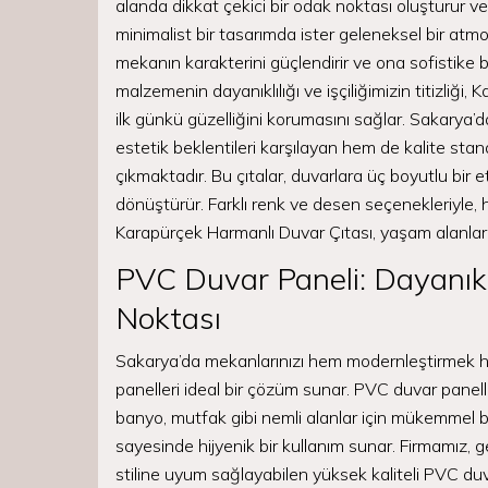
alanda dikkat çekici bir odak noktası oluşturur v
minimalist bir tasarımda ister geleneksel bir atm
mekanın karakterini güçlendirir ve ona sofistike bi
malzemenin dayanıklılığı ve işçiliğimizin titizliği
ilk günkü güzelliğini korumasını sağlar. Sakarya’d
estetik beklentileri karşılayan hem de kalite st
çıkmaktadır. Bu çıtalar, duvarlara üç boyutlu bir 
dönüştürür. Farklı renk ve desen seçenekleriyle,
Karapürçek Harmanlı Duvar Çıtası, yaşam alanları
PVC Duvar Paneli: Dayanıkl
Noktası
Sakarya’da mekanlarınızı hem modernleştirmek he
panelleri ideal bir çözüm sunar. PVC duvar panell
banyo, mutfak gibi nemli alanlar için mükemmel bir
sayesinde hijyenik bir kullanım sunar. Firmamız, 
stiline uyum sağlayabilen yüksek kaliteli PVC d