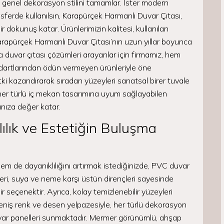
e genel dekorasyon stilini tamamlar. İster modern
osferde kullanılsın, Karapürçek Harmanlı Duvar Çıtası,
r dokunuş katar. Ürünlerimizin kalitesi, kullanılan
, Karapürçek Harmanlı Duvar Çıtası’nın uzun yıllar boyunca
a duvar çıtası çözümleri arayanlar için firmamız, hem
andartlarından ödün vermeyen ürünleriyle öne
etki kazandırarak sıradan yüzeyleri sanatsal birer tuvale
 her türlü iç mekan tasarımına uyum sağlayabilen
nıza değer katar.
ılık ve Estetiğin Buluşma
m de dayanıklılığını artırmak istediğinizde, PVC duvar
eri, suya ve neme karşı üstün dirençleri sayesinde
 seçenektir. Ayrıca, kolay temizlenebilir yüzeyleri
geniş renk ve desen yelpazesiyle, her türlü dekorasyon
uvar panelleri sunmaktadır. Mermer görünümlü, ahşap