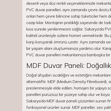
desenli veya düz renkli seçeneklerimizle mekanları
PVC duvar panelleri, aynı zamanda çevre dostu bir
onları hem çevre bilincine sahip tüketiciler hem
cazip kılar. Montajının pratikliği sayesinde de tadi
kısa sürede yenilenmesini sağlar. Sakarya’da PVC 
kaliteli ürünleriyle sizlere hizmet vermektedir. Bu 
karşı koruyarak ömrünü uzatır. Aynı zamanda ses
bir yaşam alanı oluşturmanıza yardımcı olur. Karap
PVC duvar panelleri mekanlarınıza bambaşka bir 
MDF Duvar Paneli: Doğallık
Doğal ahşabın sıcaklığını ve estetiğini mekanları
alternatiftir. MDF (Medium Density Fibreboard), ah
preslenmesiyle elde edilen, homojen bir yapıya s
panelleri pürüzsüz bir yüzeye sahip olur ve boya,
Sakarya’da MDF duvar paneli çözümleri sunan fi
fonksiyonel ürünler sunar. MDF paneller, ses yalıtı