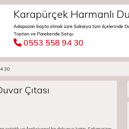
Karapürçek Harmanlı Du
Adapazarı başta olmak üzre Sakarya tüm ilçelerinde 
Toptan ve Parekende Satışı.
0553 558 94 30
4 30
uvar Çıtası
za estetik ve fonksiyonel bir dokunuş katın. Sakarya’nın