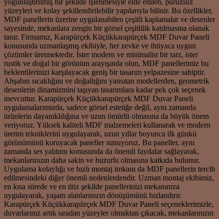
yoğunlaştırılmış bir şekilde işlenmesiyle elde edilen, pürüzsüz
yüzeyleri ve kolay şekillendirilebilir yapılarıyla bilinir. Bu özellikler,
MDF panellerin üzerine uygulanabilen çeşitli kaplamalar ve desenler
sayesinde, mekanlara zengin bir görsel çeşitlilik katılmasına olanak
tanır. Firmamız, Karapürçek Küçükkarapürçek MDF Duvar Paneli
konusunda uzmanlaşmış ekibiyle, her zevke ve ihtiyaca uygun
çözümler üretmektedir. İster modern ve minimalist bir tarz, ister
rustik ve doğal bir görünüm arayışında olun, MDF panellerimiz bu
beklentilerinizi karşılayacak geniş bir tasarım yelpazesine sahiptir.
Ahşabın sıcaklığını ve doğallığını yansıtan modellerden, geometrik
desenlerin dinamizmini taşıyan tasarımlara kadar pek çok seçenek
mevcuttur. Karapürçek Küçükkarapürçek MDF Duvar Paneli
uygulamalarımızda, sadece görsel estetiğe değil, aynı zamanda
ürünlerin dayanıklılığına ve uzun ömürlü olmasına da büyük önem
veriyoruz. Yüksek kaliteli MDF malzemeleri kullanarak ve modern
üretim tekniklerini uygulayarak, uzun yıllar boyunca ilk günkü
görünümünü koruyacak paneller sunuyoruz. Bu paneller, aynı
zamanda ses yalıtımı konusunda da önemli faydalar sağlayarak,
mekanlarınızın daha sakin ve huzurlu olmasına katkıda bulunur.
Uygulama kolaylığı ve hızlı montaj imkanı da MDF panellerin tercih
edilmesindeki diğer önemli nedenlerdendir. Uzman montaj ekibimiz,
en kısa sürede ve en titiz şekilde panellerinizi mekanınıza
uygulayarak, yaşam alanlarınızın dönüşümünü hızlandırır.
Karapürçek Küçükkarapürçek MDF Duvar Paneli seçeneklerimizle,
duvarlarınız artık sıradan yüzeyler olmaktan çıkacak, mekanlarınızın