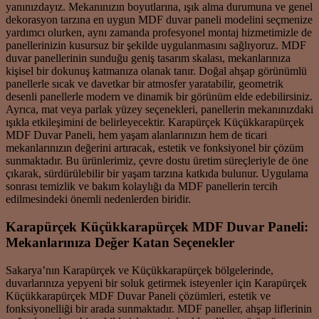
yanınızdayız. Mekanınızın boyutlarına, ışık alma durumuna ve genel
dekorasyon tarzına en uygun MDF duvar paneli modelini seçmenize
yardımcı olurken, aynı zamanda profesyonel montaj hizmetimizle de
panellerinizin kusursuz bir şekilde uygulanmasını sağlıyoruz. MDF
duvar panellerinin sunduğu geniş tasarım skalası, mekanlarınıza
kişisel bir dokunuş katmanıza olanak tanır. Doğal ahşap görünümlü
panellerle sıcak ve davetkar bir atmosfer yaratabilir, geometrik
desenli panellerle modern ve dinamik bir görünüm elde edebilirsiniz.
Ayrıca, mat veya parlak yüzey seçenekleri, panellerin mekanınızdaki
ışıkla etkileşimini de belirleyecektir. Karapürçek Küçükkarapürçek
MDF Duvar Paneli, hem yaşam alanlarınızın hem de ticari
mekanlarınızın değerini artıracak, estetik ve fonksiyonel bir çözüm
sunmaktadır. Bu ürünlerimiz, çevre dostu üretim süreçleriyle de öne
çıkarak, sürdürülebilir bir yaşam tarzına katkıda bulunur. Uygulama
sonrası temizlik ve bakım kolaylığı da MDF panellerin tercih
edilmesindeki önemli nedenlerden biridir.
Karapürçek Küçükkarapürçek MDF Duvar Paneli:
Mekanlarınıza Değer Katan Seçenekler
Sakarya’nın Karapürçek ve Küçükkarapürçek bölgelerinde,
duvarlarınıza yepyeni bir soluk getirmek isteyenler için Karapürçek
Küçükkarapürçek MDF Duvar Paneli çözümleri, estetik ve
fonksiyonelliği bir arada sunmaktadır. MDF paneller, ahşap liflerinin