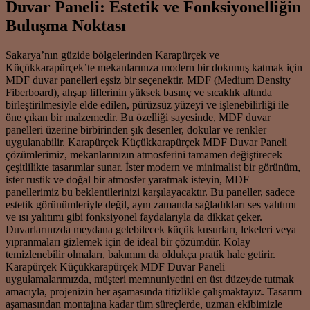
Duvar Paneli: Estetik ve Fonksiyonelliğin
Buluşma Noktası
Sakarya’nın güzide bölgelerinden Karapürçek ve
Küçükkarapürçek’te mekanlarınıza modern bir dokunuş katmak için
MDF duvar panelleri eşsiz bir seçenektir. MDF (Medium Density
Fiberboard), ahşap liflerinin yüksek basınç ve sıcaklık altında
birleştirilmesiyle elde edilen, pürüzsüz yüzeyi ve işlenebilirliği ile
öne çıkan bir malzemedir. Bu özelliği sayesinde, MDF duvar
panelleri üzerine birbirinden şık desenler, dokular ve renkler
uygulanabilir. Karapürçek Küçükkarapürçek MDF Duvar Paneli
çözümlerimiz, mekanlarınızın atmosferini tamamen değiştirecek
çeşitlilikte tasarımlar sunar. İster modern ve minimalist bir görünüm,
ister rustik ve doğal bir atmosfer yaratmak isteyin, MDF
panellerimiz bu beklentilerinizi karşılayacaktır. Bu paneller, sadece
estetik görünümleriyle değil, aynı zamanda sağladıkları ses yalıtımı
ve ısı yalıtımı gibi fonksiyonel faydalarıyla da dikkat çeker.
Duvarlarınızda meydana gelebilecek küçük kusurları, lekeleri veya
yıpranmaları gizlemek için de ideal bir çözümdür. Kolay
temizlenebilir olmaları, bakımını da oldukça pratik hale getirir.
Karapürçek Küçükkarapürçek MDF Duvar Paneli
uygulamalarımızda, müşteri memnuniyetini en üst düzeyde tutmak
amacıyla, projenizin her aşamasında titizlikle çalışmaktayız. Tasarım
aşamasından montajına kadar tüm süreçlerde, uzman ekibimizle