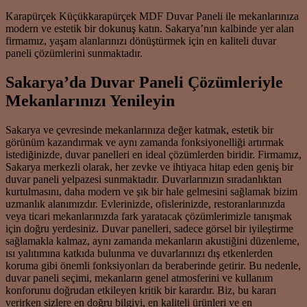
Karapürçek Küçükkarapürçek MDF Duvar Paneli ile mekanlarınıza
modern ve estetik bir dokunuş katın. Sakarya’nın kalbinde yer alan
firmamız, yaşam alanlarınızı dönüştürmek için en kaliteli duvar
paneli çözümlerini sunmaktadır.
Sakarya’da Duvar Paneli Çözümleriyle
Mekanlarınızı Yenileyin
Sakarya ve çevresinde mekanlarınıza değer katmak, estetik bir
görünüm kazandırmak ve aynı zamanda fonksiyonelliği artırmak
istediğinizde, duvar panelleri en ideal çözümlerden biridir. Firmamız,
Sakarya merkezli olarak, her zevke ve ihtiyaca hitap eden geniş bir
duvar paneli yelpazesi sunmaktadır. Duvarlarınızın sıradanlıktan
kurtulmasını, daha modern ve şık bir hale gelmesini sağlamak bizim
uzmanlık alanımızdır. Evlerinizde, ofislerinizde, restoranlarınızda
veya ticari mekanlarınızda fark yaratacak çözümlerimizle tanışmak
için doğru yerdesiniz. Duvar panelleri, sadece görsel bir iyileştirme
sağlamakla kalmaz, aynı zamanda mekanların akustiğini düzenleme,
ısı yalıtımına katkıda bulunma ve duvarlarınızı dış etkenlerden
koruma gibi önemli fonksiyonları da beraberinde getirir. Bu nedenle,
duvar paneli seçimi, mekanların genel atmosferini ve kullanım
konforunu doğrudan etkileyen kritik bir karardır. Biz, bu kararı
verirken sizlere en doğru bilgiyi, en kaliteli ürünleri ve en