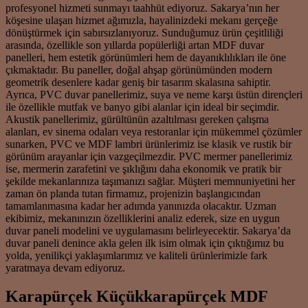
profesyonel hizmeti sunmayı taahhüt ediyoruz. Sakarya’nın her
köşesine ulaşan hizmet ağımızla, hayalinizdeki mekanı gerçeğe
dönüştürmek için sabırsızlanıyoruz. Sunduğumuz ürün çeşitliliği
arasında, özellikle son yıllarda popülerliği artan MDF duvar
panelleri, hem estetik görünümleri hem de dayanıklılıkları ile öne
çıkmaktadır. Bu paneller, doğal ahşap görünümünden modern
geometrik desenlere kadar geniş bir tasarım skalasına sahiptir.
Ayrıca, PVC duvar panellerimiz, suya ve neme karşı üstün dirençleri
ile özellikle mutfak ve banyo gibi alanlar için ideal bir seçimdir.
Akustik panellerimiz, gürültünün azaltılması gereken çalışma
alanları, ev sinema odaları veya restoranlar için mükemmel çözümler
sunarken, PVC ve MDF lambri ürünlerimiz ise klasik ve rustik bir
görünüm arayanlar için vazgeçilmezdir. PVC mermer panellerimiz
ise, mermerin zarafetini ve şıklığını daha ekonomik ve pratik bir
şekilde mekanlarınıza taşımanızı sağlar. Müşteri memnuniyetini her
zaman ön planda tutan firmamız, projenizin başlangıcından
tamamlanmasına kadar her adımda yanınızda olacaktır. Uzman
ekibimiz, mekanınızın özelliklerini analiz ederek, size en uygun
duvar paneli modelini ve uygulamasını belirleyecektir. Sakarya’da
duvar paneli denince akla gelen ilk isim olmak için çıktığımız bu
yolda, yenilikçi yaklaşımlarımız ve kaliteli ürünlerimizle fark
yaratmaya devam ediyoruz.
Karapürçek Küçükkarapürçek MDF