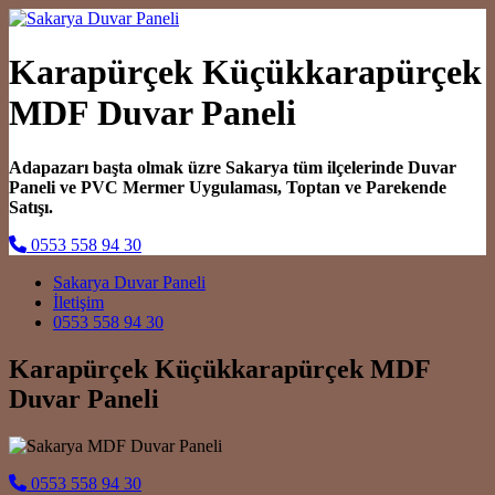
Karapürçek Küçükkarapürçek
MDF Duvar Paneli
Adapazarı başta olmak üzre Sakarya tüm ilçelerinde Duvar
Paneli ve PVC Mermer Uygulaması, Toptan ve Parekende
Satışı.
0553 558 94 30
Main Navigation
Sakarya Duvar Paneli
İletişim
0553 558 94 30
Karapürçek Küçükkarapürçek MDF
Duvar Paneli
0553 558 94 30