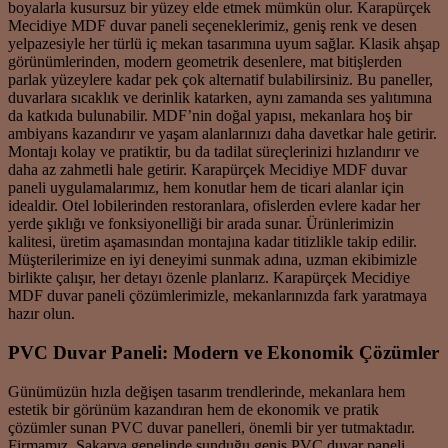
boyalarla kusursuz bir yüzey elde etmek mümkün olur. Karapürçek
Mecidiye MDF duvar paneli seçeneklerimiz, geniş renk ve desen
yelpazesiyle her türlü iç mekan tasarımına uyum sağlar. Klasik ahşap
görünümlerinden, modern geometrik desenlere, mat bitişlerden
parlak yüzeylere kadar pek çok alternatif bulabilirsiniz. Bu paneller,
duvarlara sıcaklık ve derinlik katarken, aynı zamanda ses yalıtımına
da katkıda bulunabilir. MDF’nin doğal yapısı, mekanlara hoş bir
ambiyans kazandırır ve yaşam alanlarınızı daha davetkar hale getirir.
Montajı kolay ve pratiktir, bu da tadilat süreçlerinizi hızlandırır ve
daha az zahmetli hale getirir. Karapürçek Mecidiye MDF duvar
paneli uygulamalarımız, hem konutlar hem de ticari alanlar için
idealdir. Otel lobilerinden restoranlara, ofislerden evlere kadar her
yerde şıklığı ve fonksiyonelliği bir arada sunar. Ürünlerimizin
kalitesi, üretim aşamasından montajına kadar titizlikle takip edilir.
Müşterilerimize en iyi deneyimi sunmak adına, uzman ekibimizle
birlikte çalışır, her detayı özenle planlarız. Karapürçek Mecidiye
MDF duvar paneli çözümlerimizle, mekanlarınızda fark yaratmaya
hazır olun.
PVC Duvar Paneli: Modern ve Ekonomik Çözümler
Günümüzün hızla değişen tasarım trendlerinde, mekanlara hem
estetik bir görünüm kazandıran hem de ekonomik ve pratik
çözümler sunan PVC duvar panelleri, önemli bir yer tutmaktadır.
Firmamız, Sakarya genelinde sunduğu geniş PVC duvar paneli