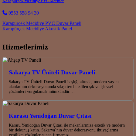
Karapürçek Mecidiye PVC Mermer
0553 558 94 30
Post navigation
Karapürçek Mecidiye PVC Duvar Paneli
Karapürçek Mecidiye Akustik Panel
Hizmetlerimiz
Sakarya TV Üniteli Duvar Paneli
Sakarya TV Üniteli Duvar Paneli başlığı altında, modern yaşam
alanlarının dekorasyonunda sıkça tercih edilen şık ve işlevsel
çözümleri vurgulamak mümkündür.…
Karasu Yenidoğan Duvar Çıtası
Karasu Yenidoğan Duvar Çıtası ile mekanlarınıza estetik ve modern
bir dokunuş katın. Sakarya’nın duvar dekorasyonu ihtiyaçlarına
yenilikçi çözümler sunan firmamız,…