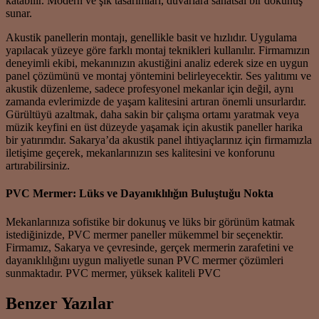
katabilir. Modern ve şık tasarımları, duvarlara sanatsal bir dokunuş
sunar.
Akustik panellerin montajı, genellikle basit ve hızlıdır. Uygulama
yapılacak yüzeye göre farklı montaj teknikleri kullanılır. Firmamızın
deneyimli ekibi, mekanınızın akustiğini analiz ederek size en uygun
panel çözümünü ve montaj yöntemini belirleyecektir. Ses yalıtımı ve
akustik düzenleme, sadece profesyonel mekanlar için değil, aynı
zamanda evlerimizde de yaşam kalitesini artıran önemli unsurlardır.
Gürültüyü azaltmak, daha sakin bir çalışma ortamı yaratmak veya
müzik keyfini en üst düzeyde yaşamak için akustik paneller harika
bir yatırımdır. Sakarya’da akustik panel ihtiyaçlarınız için firmamızla
iletişime geçerek, mekanlarınızın ses kalitesini ve konforunu
artırabilirsiniz.
PVC Mermer: Lüks ve Dayanıklılığın Buluştuğu Nokta
Mekanlarınıza sofistike bir dokunuş ve lüks bir görünüm katmak
istediğinizde, PVC mermer paneller mükemmel bir seçenektir.
Firmamız, Sakarya ve çevresinde, gerçek mermerin zarafetini ve
dayanıklılığını uygun maliyetle sunan PVC mermer çözümleri
sunmaktadır. PVC mermer, yüksek kaliteli PVC
Benzer Yazılar