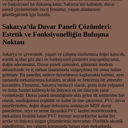
ve fonksiyonel bir dokunuş katın. Sakarya’nın kalbinde, duvar
paneli çözümlerinde öncü firmamız, yaşam alanlarınızı
güzelleştirmek için burada.
Sakarya’da Duvar Paneli Çözümleri:
Estetik ve Fonksiyonelliğin Buluşma
Noktası
Sakarya ve çevresinde, yaşam ve çalışma alanlarınıza değer katacak,
estetik açıdan göz alıcı ve fonksiyonel çözümler arayışındaysanız,
doğru adrestesiniz. Duvar paneli sistemleri, günümüz modern
mimarisinde ve iç mekan tasarımında vazgeçilmez bir unsur haline
gelmiştir. Bu paneller, sadece duvarlarınızı kaplamakla kalmaz, aynı
zamanda mekanlarınıza karakter, sıcaklık ve benzersiz bir atmosfer
kazandırır. Firmamız, Sakarya merkezli olarak, geniş ürün yelpazesi
ve üstün hizmet kalitesiyle bu ihtiyaca en üst düzeyde yanıt
vermektedir. Duvar paneli denildiğinde akla gelen ilk isimlerden biri
olarak, sunduğumuz çeşitlilik ve kalite ile öne çıkıyoruz. PVC duvar
panellerinden, doğal ahşap dokusunu aratmayan MDF duvar
panellerine, suya ve neme dayanıklı PVC lambri modellerinden,
mekanlara ferahlık katan PVC mermer seçeneklerine kadar her
zevke ve ihtiyaca uygun çözümlerimiz mevcuttur. Özellikle akustik
panellerimiz, ses yalıtımı konusunda hassas olan mekanlarda,