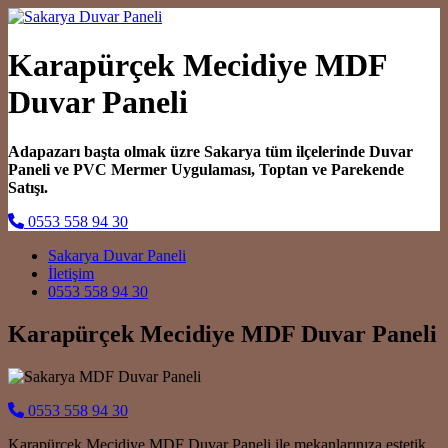
Karapürçek Mecidiye MDF
Duvar Paneli
Adapazarı başta olmak üzre Sakarya tüm ilçelerinde Duvar
Paneli ve PVC Mermer Uygulaması, Toptan ve Parekende
Satışı.
0553 558 94 30
Main Navigation
Sakarya Duvar Paneli
İletişim
0553 558 94 30
Karapürçek Mecidiye MDF Duvar Paneli
0553 558 94 30
Karapürçek Mecidiye MDF Duvar Paneli ile mekanlarınıza estetik