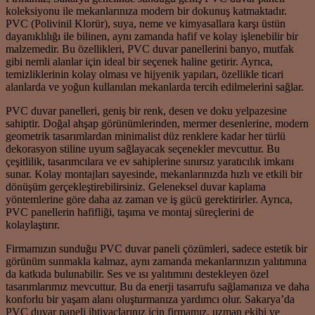
koleksiyonu ile mekanlarınıza modern bir dokunuş katmaktadır.
PVC (Polivinil Klorür), suya, neme ve kimyasallara karşı üstün
dayanıklılığı ile bilinen, aynı zamanda hafif ve kolay işlenebilir bir
malzemedir. Bu özellikleri, PVC duvar panellerini banyo, mutfak
gibi nemli alanlar için ideal bir seçenek haline getirir. Ayrıca,
temizliklerinin kolay olması ve hijyenik yapıları, özellikle ticari
alanlarda ve yoğun kullanılan mekanlarda tercih edilmelerini sağlar.
PVC duvar panelleri, geniş bir renk, desen ve doku yelpazesine
sahiptir. Doğal ahşap görünümlerinden, mermer desenlerine, modern
geometrik tasarımlardan minimalist düz renklere kadar her türlü
dekorasyon stiline uyum sağlayacak seçenekler mevcuttur. Bu
çeşitlilik, tasarımcılara ve ev sahiplerine sınırsız yaratıcılık imkanı
sunar. Kolay montajları sayesinde, mekanlarınızda hızlı ve etkili bir
dönüşüm gerçekleştirebilirsiniz. Geleneksel duvar kaplama
yöntemlerine göre daha az zaman ve iş gücü gerektirirler. Ayrıca,
PVC panellerin hafifliği, taşıma ve montaj süreçlerini de
kolaylaştırır.
Firmamızın sunduğu PVC duvar paneli çözümleri, sadece estetik bir
görünüm sunmakla kalmaz, aynı zamanda mekanlarınızın yalıtımına
da katkıda bulunabilir. Ses ve ısı yalıtımını destekleyen özel
tasarımlarımız mevcuttur. Bu da enerji tasarrufu sağlamanıza ve daha
konforlu bir yaşam alanı oluşturmanıza yardımcı olur. Sakarya’da
PVC duvar paneli ihtiyaçlarınız için firmamız, uzman ekibi ve