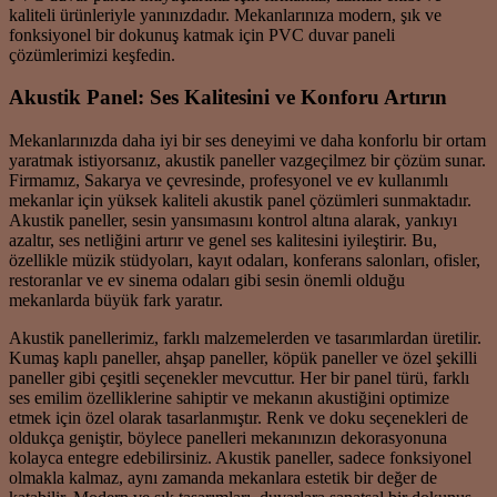
kaliteli ürünleriyle yanınızdadır. Mekanlarınıza modern, şık ve
fonksiyonel bir dokunuş katmak için PVC duvar paneli
çözümlerimizi keşfedin.
Akustik Panel: Ses Kalitesini ve Konforu Artırın
Mekanlarınızda daha iyi bir ses deneyimi ve daha konforlu bir ortam
yaratmak istiyorsanız, akustik paneller vazgeçilmez bir çözüm sunar.
Firmamız, Sakarya ve çevresinde, profesyonel ve ev kullanımlı
mekanlar için yüksek kaliteli akustik panel çözümleri sunmaktadır.
Akustik paneller, sesin yansımasını kontrol altına alarak, yankıyı
azaltır, ses netliğini artırır ve genel ses kalitesini iyileştirir. Bu,
özellikle müzik stüdyoları, kayıt odaları, konferans salonları, ofisler,
restoranlar ve ev sinema odaları gibi sesin önemli olduğu
mekanlarda büyük fark yaratır.
Akustik panellerimiz, farklı malzemelerden ve tasarımlardan üretilir.
Kumaş kaplı paneller, ahşap paneller, köpük paneller ve özel şekilli
paneller gibi çeşitli seçenekler mevcuttur. Her bir panel türü, farklı
ses emilim özelliklerine sahiptir ve mekanın akustiğini optimize
etmek için özel olarak tasarlanmıştır. Renk ve doku seçenekleri de
oldukça geniştir, böylece panelleri mekanınızın dekorasyonuna
kolayca entegre edebilirsiniz. Akustik paneller, sadece fonksiyonel
olmakla kalmaz, aynı zamanda mekanlara estetik bir değer de