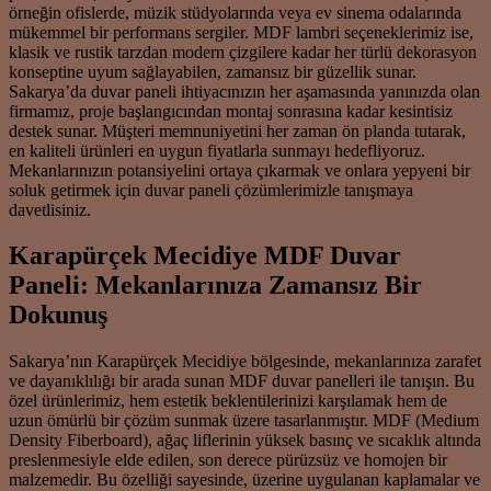
örneğin ofislerde, müzik stüdyolarında veya ev sinema odalarında
mükemmel bir performans sergiler. MDF lambri seçeneklerimiz ise,
klasik ve rustik tarzdan modern çizgilere kadar her türlü dekorasyon
konseptine uyum sağlayabilen, zamansız bir güzellik sunar.
Sakarya’da duvar paneli ihtiyacınızın her aşamasında yanınızda olan
firmamız, proje başlangıcından montaj sonrasına kadar kesintisiz
destek sunar. Müşteri memnuniyetini her zaman ön planda tutarak,
en kaliteli ürünleri en uygun fiyatlarla sunmayı hedefliyoruz.
Mekanlarınızın potansiyelini ortaya çıkarmak ve onlara yepyeni bir
soluk getirmek için duvar paneli çözümlerimizle tanışmaya
davetlisiniz.
Karapürçek Mecidiye MDF Duvar
Paneli: Mekanlarınıza Zamansız Bir
Dokunuş
Sakarya’nın Karapürçek Mecidiye bölgesinde, mekanlarınıza zarafet
ve dayanıklılığı bir arada sunan MDF duvar panelleri ile tanışın. Bu
özel ürünlerimiz, hem estetik beklentilerinizi karşılamak hem de
uzun ömürlü bir çözüm sunmak üzere tasarlanmıştır. MDF (Medium
Density Fiberboard), ağaç liflerinin yüksek basınç ve sıcaklık altında
preslenmesiyle elde edilen, son derece pürüzsüz ve homojen bir
malzemedir. Bu özelliği sayesinde, üzerine uygulanan kaplamalar ve