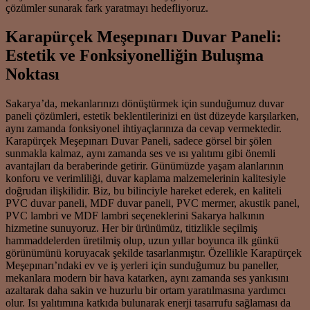
çözümler sunarak fark yaratmayı hedefliyoruz.
Karapürçek Meşepınarı Duvar Paneli:
Estetik ve Fonksiyonelliğin Buluşma
Noktası
Sakarya’da, mekanlarınızı dönüştürmek için sunduğumuz duvar
paneli çözümleri, estetik beklentilerinizi en üst düzeyde karşılarken,
aynı zamanda fonksiyonel ihtiyaçlarınıza da cevap vermektedir.
Karapürçek Meşepınarı Duvar Paneli, sadece görsel bir şölen
sunmakla kalmaz, aynı zamanda ses ve ısı yalıtımı gibi önemli
avantajları da beraberinde getirir. Günümüzde yaşam alanlarının
konforu ve verimliliği, duvar kaplama malzemelerinin kalitesiyle
doğrudan ilişkilidir. Biz, bu bilinciyle hareket ederek, en kaliteli
PVC duvar paneli, MDF duvar paneli, PVC mermer, akustik panel,
PVC lambri ve MDF lambri seçeneklerini Sakarya halkının
hizmetine sunuyoruz. Her bir ürünümüz, titizlikle seçilmiş
hammaddelerden üretilmiş olup, uzun yıllar boyunca ilk günkü
görünümünü koruyacak şekilde tasarlanmıştır. Özellikle Karapürçek
Meşepınarı’ndaki ev ve iş yerleri için sunduğumuz bu paneller,
mekanlara modern bir hava katarken, aynı zamanda ses yankısını
azaltarak daha sakin ve huzurlu bir ortam yaratılmasına yardımcı
olur. Isı yalıtımına katkıda bulunarak enerji tasarrufu sağlaması da