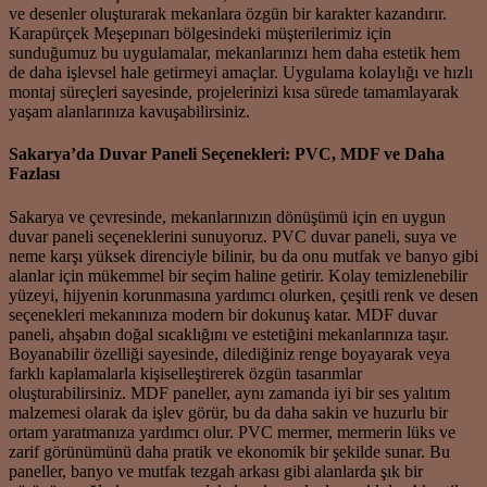
ve desenler oluşturarak mekanlara özgün bir karakter kazandırır.
Karapürçek Meşepınarı bölgesindeki müşterilerimiz için
sunduğumuz bu uygulamalar, mekanlarınızı hem daha estetik hem
de daha işlevsel hale getirmeyi amaçlar. Uygulama kolaylığı ve hızlı
montaj süreçleri sayesinde, projelerinizi kısa sürede tamamlayarak
yaşam alanlarınıza kavuşabilirsiniz.
Sakarya’da Duvar Paneli Seçenekleri: PVC, MDF ve Daha
Fazlası
Sakarya ve çevresinde, mekanlarınızın dönüşümü için en uygun
duvar paneli seçeneklerini sunuyoruz. PVC duvar paneli, suya ve
neme karşı yüksek direnciyle bilinir, bu da onu mutfak ve banyo gibi
alanlar için mükemmel bir seçim haline getirir. Kolay temizlenebilir
yüzeyi, hijyenin korunmasına yardımcı olurken, çeşitli renk ve desen
seçenekleri mekanınıza modern bir dokunuş katar. MDF duvar
paneli, ahşabın doğal sıcaklığını ve estetiğini mekanlarınıza taşır.
Boyanabilir özelliği sayesinde, dilediğiniz renge boyayarak veya
farklı kaplamalarla kişiselleştirerek özgün tasarımlar
oluşturabilirsiniz. MDF paneller, aynı zamanda iyi bir ses yalıtım
malzemesi olarak da işlev görür, bu da daha sakin ve huzurlu bir
ortam yaratmanıza yardımcı olur. PVC mermer, mermerin lüks ve
zarif görünümünü daha pratik ve ekonomik bir şekilde sunar. Bu
paneller, banyo ve mutfak tezgah arkası gibi alanlarda şık bir