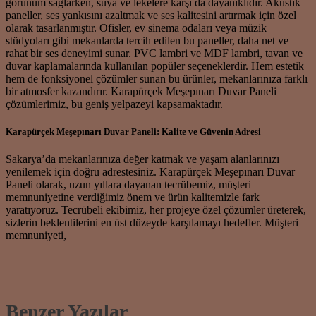
görünüm sağlarken, suya ve lekelere karşı da dayanıklıdır. Akustik
paneller, ses yankısını azaltmak ve ses kalitesini artırmak için özel
olarak tasarlanmıştır. Ofisler, ev sinema odaları veya müzik
stüdyoları gibi mekanlarda tercih edilen bu paneller, daha net ve
rahat bir ses deneyimi sunar. PVC lambri ve MDF lambri, tavan ve
duvar kaplamalarında kullanılan popüler seçeneklerdir. Hem estetik
hem de fonksiyonel çözümler sunan bu ürünler, mekanlarınıza farklı
bir atmosfer kazandırır. Karapürçek Meşepınarı Duvar Paneli
çözümlerimiz, bu geniş yelpazeyi kapsamaktadır.
Karapürçek Meşepınarı Duvar Paneli: Kalite ve Güvenin Adresi
Sakarya’da mekanlarınıza değer katmak ve yaşam alanlarınızı
yenilemek için doğru adrestesiniz. Karapürçek Meşepınarı Duvar
Paneli olarak, uzun yıllara dayanan tecrübemiz, müşteri
memnuniyetine verdiğimiz önem ve ürün kalitemizle fark
yaratıyoruz. Tecrübeli ekibimiz, her projeye özel çözümler üreterek,
sizlerin beklentilerini en üst düzeyde karşılamayı hedefler. Müşteri
memnuniyeti,
Benzer Yazılar