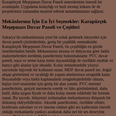
Karapürçek Meşepınarı Duvar Paneli sistemlerinin önemli bir
avantajıdır. Uygulama kolaylığı ve hızlı montaj imkanı ile de
projelerinizi zamandan tasarruf ederek tamamlamanızı sağlarız.
Mekânlarınız İçin En İyi Seçenekler: Karapürçek
Meşepınarı Duvar Paneli ve Çeşitleri
Sakarya’da mekanlarınıza yeni bir soluk getirmek isteyenler için
duvar paneli çözümlerimiz, geniş bir çeşitlilik sunmaktadır.
Karapürçek Meşepınarı Duvar Paneli, bu çeşitliliğin en gözde
örneklerinden biridir. Mekanınızın tarzına ve ihtiyacına göre farklı
malzemelerden üretilmiş panellerimiz bulunmaktadır. PVC duvar
paneli, suya ve neme karşı üstün dayanıklılığı ile özellikle mutfak ve
banyo gibi alanlar için idealdir. Kolay temizlenebilir yüzeyi
sayesinde hijyenik bir kullanım sunar. MDF duvar paneli ise, doğal
ahşap görünümü ve sıcaklığı ile yaşam alanlarınıza zenginlik katar.
Boyanabilir veya farklı kaplamalarla zenginleştirilebilir olması,
kişiye özel tasarımlar için geniş bir alan yaratır. PVC mermer
panellerimiz, gerçek mermerin estetik ve lüks görünümünü, daha
hafif, daha uygun fiyatlı ve daha kolay monte edilebilir bir formda
sunar. Bu sayede, bütçenizi zorlamadan mekanlarınıza ihtişamlı bir
dokunuş ekleyebilirsiniz. Akustik panellerimiz, özellikle ofisler,
konferans salonları ve ev sinema odaları gibi ses kalitesinin önemli
olduğu mekanlarda yankıyı azaltarak daha net bir ses deneyimi