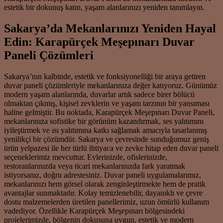
estetik bir dokunuş katın, yaşam alanlarınızı yeniden tanımlayın.
Sakarya’da Mekanlarınızı Yeniden Hayal
Edin: Karapürçek Meşepınarı Duvar
Paneli Çözümleri
Sakarya’nın kalbinde, estetik ve fonksiyonelliği bir araya getiren
duvar paneli çözümleriyle mekanlarınıza değer katıyoruz. Günümüz
modern yaşam alanlarında, duvarlar artık sadece birer bölücü
olmaktan çıkmış, kişisel zevklerin ve yaşam tarzının bir yansıması
haline gelmiştir. Bu noktada, Karapürçek Meşepınarı Duvar Paneli,
mekanlarınıza sofistike bir görünüm kazandırmak, ses yalıtımını
iyileştirmek ve ısı yalıtımına katkı sağlamak amacıyla tasarlanmış
yenilikçi bir çözümdür. Sakarya ve çevresinde sunduğumuz geniş
ürün yelpazesi ile her türlü ihtiyaca ve zevke hitap eden duvar paneli
seçeneklerimiz mevcuttur. Evlerinizde, ofislerinizde,
restoranlarınızda veya ticari mekanlarınızda fark yaratmak
istiyorsanız, doğru adrestesiniz. Duvar paneli uygulamalarımız,
mekanlarınızı hem görsel olarak zenginleştirmekte hem de pratik
avantajlar sunmaktadır. Kolay temizlenebilir, dayanıklı ve çevre
dostu malzemelerden üretilen panellerimiz, uzun ömürlü kullanım
vadediyor. Özellikle Karapürçek Meşepınarı bölgesindeki
projelerimizde, bölgenin dokusuna uygun, estetik ve modern