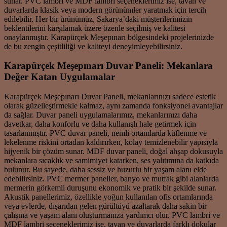
sunar. PVC lambri ve MDF lambri seçeneklerimiz ise, tavan ve
duvarlarda klasik veya modern görünümler yaratmak için tercih
edilebilir. Her bir ürünümüz, Sakarya’daki müşterilerimizin
beklentilerini karşılamak üzere özenle seçilmiş ve kalitesi
onaylanmıştır. Karapürçek Meşepınarı bölgesindeki projelerinizde
de bu zengin çeşitliliği ve kaliteyi deneyimleyebilirsiniz.
Karapürçek Meşepınarı Duvar Paneli: Mekanlara
Değer Katan Uygulamalar
Karapürçek Meşepınarı Duvar Paneli, mekanlarınızı sadece estetik
olarak güzelleştirmekle kalmaz, aynı zamanda fonksiyonel avantajlar
da sağlar. Duvar paneli uygulamalarımız, mekanlarınızı daha
davetkar, daha konforlu ve daha kullanışlı hale getirmek için
tasarlanmıştır. PVC duvar paneli, nemli ortamlarda küflenme ve
lekelenme riskini ortadan kaldırırken, kolay temizlenebilir yapısıyla
hijyenik bir çözüm sunar. MDF duvar paneli, doğal ahşap dokusuyla
mekanlara sıcaklık ve samimiyet katarken, ses yalıtımına da katkıda
bulunur. Bu sayede, daha sessiz ve huzurlu bir yaşam alanı elde
edebilirsiniz. PVC mermer paneller, banyo ve mutfak gibi alanlarda
mermerin görkemli duruşunu ekonomik ve pratik bir şekilde sunar.
Akustik panellerimiz, özellikle yoğun kullanılan ofis ortamlarında
veya evlerde, dışarıdan gelen gürültüyü azaltarak daha sakin bir
çalışma ve yaşam alanı oluşturmanıza yardımcı olur. PVC lambri ve
MDF lambri seçeneklerimiz ise, tavan ve duvarlarda farklı dokular