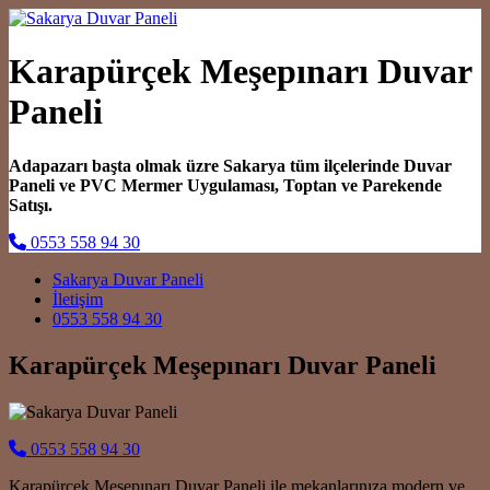
Karapürçek Meşepınarı Duvar
Paneli
Adapazarı başta olmak üzre Sakarya tüm ilçelerinde Duvar
Paneli ve PVC Mermer Uygulaması, Toptan ve Parekende
Satışı.
0553 558 94 30
Main Navigation
Sakarya Duvar Paneli
İletişim
0553 558 94 30
Karapürçek Meşepınarı Duvar Paneli
0553 558 94 30
Karapürçek Meşepınarı Duvar Paneli ile mekanlarınıza modern ve