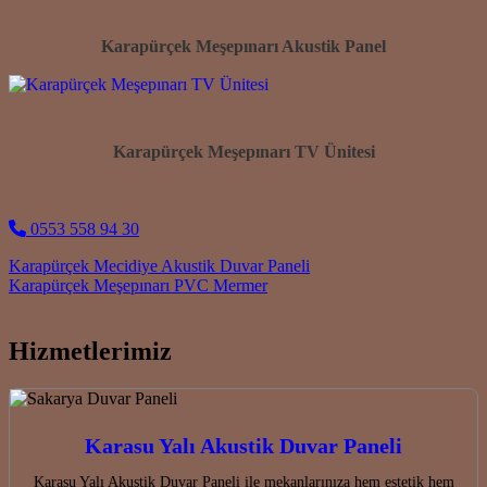
Karapürçek Meşepınarı Akustik Panel
Karapürçek Meşepınarı TV Ünitesi
0553 558 94 30
Post navigation
Karapürçek Mecidiye Akustik Duvar Paneli
Karapürçek Meşepınarı PVC Mermer
Hizmetlerimiz
Karasu Yalı Akustik Duvar Paneli
Karasu Yalı Akustik Duvar Paneli ile mekanlarınıza hem estetik hem