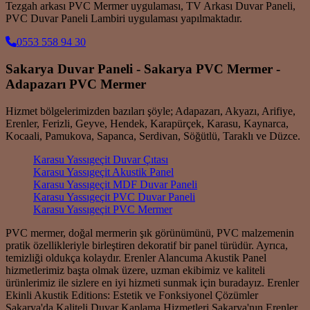
Tezgah arkası PVC Mermer uygulaması, TV Arkası Duvar Paneli,
PVC Duvar Paneli Lambiri uygulaması yapılmaktadır.
0553 558 94 30
Sakarya Duvar Paneli - Sakarya PVC Mermer -
Adapazarı PVC Mermer
Hizmet bölgelerimizden bazıları şöyle; Adapazarı, Akyazı, Arifiye,
Erenler, Ferizli, Geyve, Hendek, Karapürçek, Karasu, Kaynarca,
Kocaali, Pamukova, Sapanca, Serdivan, Söğütlü, Taraklı ve Düzce.
Karasu Yassıgeçit Duvar Çıtası
Karasu Yassıgeçit Akustik Panel
Karasu Yassıgeçit MDF Duvar Paneli
Karasu Yassıgeçit PVC Duvar Paneli
Karasu Yassıgeçit PVC Mermer
PVC mermer, doğal mermerin şık görünümünü, PVC malzemenin
pratik özellikleriyle birleştiren dekoratif bir panel türüdür. Ayrıca,
temizliği oldukça kolaydır. Erenler Alancuma Akustik Panel
hizmetlerimiz başta olmak üzere, uzman ekibimiz ve kaliteli
ürünlerimiz ile sizlere en iyi hizmeti sunmak için buradayız. Erenler
Ekinli Akustik Editions: Estetik ve Fonksiyonel Çözümler
Sakarya'da Kaliteli Duvar Kaplama Hizmetleri Sakarya'nın Erenler