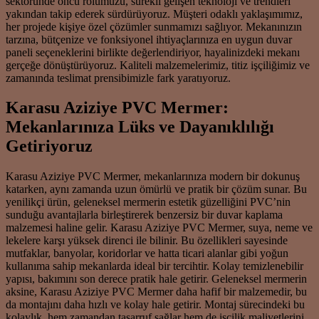
sektöründe öncü rolümüzü, sürekli gelişen teknoloji ve trendleri
yakından takip ederek sürdürüyoruz. Müşteri odaklı yaklaşımımız,
her projede kişiye özel çözümler sunmamızı sağlıyor. Mekanınızın
tarzına, bütçenize ve fonksiyonel ihtiyaçlarınıza en uygun duvar
paneli seçeneklerini birlikte değerlendiriyor, hayalinizdeki mekanı
gerçeğe dönüştürüyoruz. Kaliteli malzemelerimiz, titiz işçiliğimiz ve
zamanında teslimat prensibimizle fark yaratıyoruz.
Karasu Aziziye PVC Mermer:
Mekanlarınıza Lüks ve Dayanıklılığı
Getiriyoruz
Karasu Aziziye PVC Mermer, mekanlarınıza modern bir dokunuş
katarken, aynı zamanda uzun ömürlü ve pratik bir çözüm sunar. Bu
yenilikçi ürün, geleneksel mermerin estetik güzelliğini PVC’nin
sunduğu avantajlarla birleştirerek benzersiz bir duvar kaplama
malzemesi haline gelir. Karasu Aziziye PVC Mermer, suya, neme ve
lekelere karşı yüksek direnci ile bilinir. Bu özellikleri sayesinde
mutfaklar, banyolar, koridorlar ve hatta ticari alanlar gibi yoğun
kullanıma sahip mekanlarda ideal bir tercihtir. Kolay temizlenebilir
yapısı, bakımını son derece pratik hale getirir. Geleneksel mermerin
aksine, Karasu Aziziye PVC Mermer daha hafif bir malzemedir, bu
da montajını daha hızlı ve kolay hale getirir. Montaj sürecindeki bu
kolaylık, hem zamandan tasarruf sağlar hem de işçilik maliyetlerini