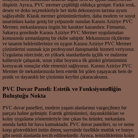
düşürür. Ayrıca, PVC mermer çeşitliliği oldukça geniştir. Farklı renk,
desen ve doku seçenekleriyle her türlü dekorasyon tarzına uyum
sağlayabilir. Klasik mermer görünümlerinden, daha modern ve soyut
tasarımlara kadar geniş bir yelpazede sunulan Karasu Aziziye PVC
Mermer, mekanlarınıza özgün bir karakter kazandırır. Firmamız,
Sakarya genelinde Karasu Aziziye PVC Mermer uygulamaları
konusunda uzmanlaşmış bir ekibe sahiptir. Mekanınızın ölçülerine
ve tasarım beklentilerinize en uygun Karasu Aziziye PVC Mermer
çözümlerini sunmak için profesyonel danışmanlık hizmeti veriyoruz.
Uygulama sürecinde, en yüksek standartlarda işçilik ve malzeme
kalitesiyle çalışarak, uzun yıllar boyunca ilk günkü görünümünü
koruyacak sonuçlar elde etmenizi sağlıyoruz. Karasu Aziziye PVC
Mermer ile mekanlarınızda hem estetik bir şölen yaşayacak hem de
pratik ve dayanıklı bir çözümün keyfini çıkaracaksınız.
PVC Duvar Paneli: Estetik ve Fonksiyonelliğin
Buluştuğu Nokta
PVC duvar panelleri, modern yaşam alanlarının vazgeçilmez bir
parçası haline gelmiştir. Estetik görünümleri, dayanıklılıkları ve
kolay uygulama yöntemleriyle öne çıkan bu ürünler, mekanlara
anında farklı bir hava katmaktadır. PVC duvar panelleri, su ve neme
karşı gösterdikleri üstün direnç sayesinde özellikle mutfak ve banyo
gibi nemli alanlarda tercih edilmektedir. Ayrıca, temizliklerinin kolay