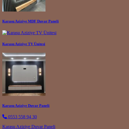
Karasu Aziziye MDF Duvar Paneli
Karasu Aziziye TV Ünitesi
Karasu Aziziye Duvar Paneli
0553 558 94 30
Post navigation
Karasu Aziziye Duvar Paneli