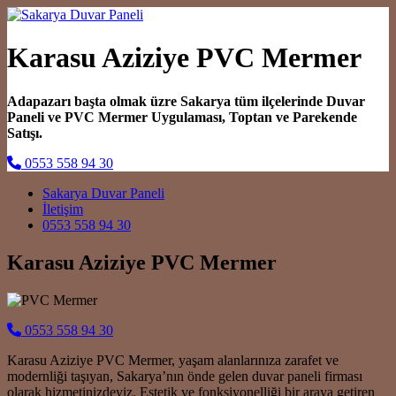
Karasu Aziziye PVC Mermer
Adapazarı başta olmak üzre Sakarya tüm ilçelerinde Duvar
Paneli ve PVC Mermer Uygulaması, Toptan ve Parekende
Satışı.
0553 558 94 30
Main Navigation
Sakarya Duvar Paneli
İletişim
0553 558 94 30
Karasu Aziziye PVC Mermer
0553 558 94 30
Karasu Aziziye PVC Mermer, yaşam alanlarınıza zarafet ve
modernliği taşıyan, Sakarya’nın önde gelen duvar paneli firması
olarak hizmetinizdeyiz. Estetik ve fonksiyonelliği bir araya getiren