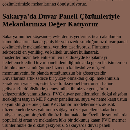
çözümlerimizle mekanlarınızı dönüştürüyoruz.
Sakarya’da Duvar Paneli Çözümleriyle
Mekanlarınıza Değer Katıyoruz
Sakarya’nın her köşesinde, evlerden iş yerlerine, ticari alanlardan
kamu binalarına kadar geniş bir yelpazede sunduğumuz duvar paneli
çözümleriyle mekanlarınızı yeniden tasarlıyoruz. Firmamız,
sektördeki en yenilikçi ve kaliteli ürünleri kullanarak,
müşterilerimizin beklentilerini en üst düzeyde karşılamayı
hedeflemektedir. Duvar paneli denildiğinde akla gelen ilk isimlerden
biri olmamız, sunduğumuz hizmetin kalitesini ve müşteri
memnuniyetini ön planda tuttuğumuzun bir göstergesidir.
Duvarlarınız artık sadece bir yüzey olmaktan çıkıp, mekanınızın
karakterini yansıtan, estetik ve fonksiyonel birer unsur haline
geliyor. Bu dönüşümde, deneyimli ekibimiz ve geniş ürün
yelpazemizle yanınızdayız. PVC duvar panellerinden, doğal ahşabın
sıcaklığını taşıyan MDF duvar panellerine, suya ve neme karşı üstün
dayanıklılığı ile öne çıkan PVC lambri modellerinden, akustik
düzenlemelerle ses yalıtımını sağlayan özel panellere kadar her
ihtiyaca uygun bir çözümümüz bulunmaktadır. Özellikle son yıllarda
popülerliği artan ve mekanlara lüks bir dokunuş katan PVC mermer
ürünlerimizle de dikkat çekiyoruz. Sakarya’da duvar paneli