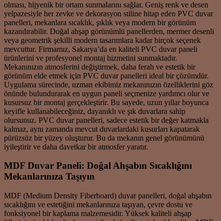
olması, hijyenik bir ortam sunmalarını sağlar. Geniş renk ve desen
yelpazesiyle her zevke ve dekorasyon stiline hitap eden PVC duvar
panelleri, mekanlara sıcaklık, şıklık veya modern bir görünüm
kazandırabilir. Doğal ahşap görünümlü panellerden, mermer desenli
veya geometrik şekilli modern tasarımlara kadar birçok seçenek
mevcuttur. Firmamız, Sakarya’da en kaliteli PVC duvar paneli
ürünlerini ve profesyonel montaj hizmetini sunmaktadır.
Mekanınızın atmosferini değiştirmek, daha ferah ve estetik bir
görünüm elde etmek için PVC duvar panelleri ideal bir çözümdür.
Uygulama sürecinde, uzman ekibimiz mekanınızın özelliklerini göz
önünde bulundurarak en uygun paneli seçmenize yardımcı olur ve
kusursuz bir montaj gerçekleştirir. Bu sayede, uzun yıllar boyunca
keyifle kullanabileceğiniz, dayanıklı ve şık duvarlara sahip
olursunuz. PVC duvar panelleri, sadece estetik bir değer katmakla
kalmaz, aynı zamanda mevcut duvarlardaki kusurları kapatarak
pürüzsüz bir yüzey oluşturur. Bu da mekanın genel görünümünü
iyileştirir ve daha davetkar bir atmosfer yaratır.
MDF Duvar Paneli: Doğal Ahşabın Sıcaklığını
Mekanlarınıza Taşıyın
MDF (Medium Density Fiberboard) duvar panelleri, doğal ahşabın
sıcaklığını ve estetiğini mekanlarınıza taşıyan, çevre dostu ve
fonksiyonel bir kaplama malzemesidir. Yüksek kaliteli ahşap