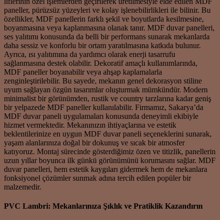
liflerinin özel işlemlerden geçirilerek üretilmesiyle elde edilen MDF
paneller, pürüzsüz yüzeyleri ve kolay işlenebilirlikleri ile bilinir. Bu
özellikler, MDF panellerin farklı şekil ve boyutlarda kesilmesine,
boyanmasına veya kaplanmasına olanak tanır. MDF duvar panelleri,
ses yalıtımı konusunda da belli bir performans sunarak mekanlarda
daha sessiz ve konforlu bir ortam yaratılmasına katkıda bulunur.
Ayrıca, ısı yalıtımına da yardımcı olarak enerji tasarrufu
sağlanmasına destek olabilir. Dekoratif amaçlı kullanımlarında,
MDF paneller boyanabilir veya ahşap kaplamalarla
zenginleştirilebilir. Bu sayede, mekanın genel dekorasyon stiline
uyum sağlayan özgün tasarımlar oluşturmak mümkündür. Modern
minimalist bir görünümden, rustik ve country tarzlarına kadar geniş
bir yelpazede MDF paneller kullanılabilir. Firmamız, Sakarya’da
MDF duvar paneli uygulamaları konusunda deneyimli ekibiyle
hizmet vermektedir. Mekanınızın ihtiyaçlarına ve estetik
beklentilerinize en uygun MDF duvar paneli seçeneklerini sunarak,
yaşam alanlarınıza doğal bir dokunuş ve sıcak bir atmosfer
katıyoruz. Montaj sürecinde gösterdiğimiz özen ve titizlik, panellerin
uzun yıllar boyunca ilk günkü görünümünü korumasını sağlar. MDF
duvar panelleri, hem estetik kaygıları gidermek hem de mekanlara
fonksiyonel çözümler sunmak adına tercih edilen popüler bir
malzemedir.
PVC Lambri: Mekanlarınıza Şıklık ve Pratiklik Kazandırın