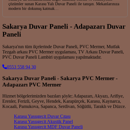
çözümler sunan Karasu Yalı Duvar Paneli ile tanışın. Mekanlarınıza
modern bir dokunuş katmak…
Sakarya Duvar Paneli - Adapazarı Duvar
Paneli
Sakarya'nın tüm ilçelerinde Duvar Paneli, PVC Mermer, Mutfak
Tezgah arkası PVC Mermer uygulaması, TV Arkası Duvar Paneli,
PVC Duvar Paneli Lambiri uygulaması yapılmaktadır.
0553 558 94 30
Sakarya Duvar Paneli - Sakarya PVC Mermer -
Adapazarı PVC Mermer
Hizmet bölgelerimizden bazıları şöyle; Adapazarı, Akyazı, Arifiye,
Erenler, Ferizli, Geyve, Hendek, Karapürçek, Karasu, Kaynarca,
Kocaali, Pamukova, Sapanca, Serdivan, Söğütlü, Taraklı ve Düzce.
Karasu Yassıgeçit Duvar Çıtası
Karasu Yassıgeçit Akustik Panel
Karasu Yassıgeçit MDF Duvar Paneli