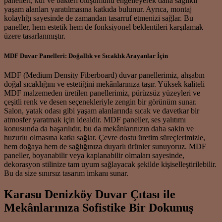
panelleri, küf ve bakteri oluşumunu engelleyerek daha sağlıklı
yaşam alanları yaratılmasına katkıda bulunur. Ayrıca, montaj
kolaylığı sayesinde de zamandan tasarruf etmenizi sağlar. Bu
paneller, hem estetik hem de fonksiyonel beklentileri karşılamak
üzere tasarlanmıştır.
MDF Duvar Panelleri: Doğallık ve Sıcaklık Arayanlar İçin
MDF (Medium Density Fiberboard) duvar panellerimiz, ahşabın
doğal sıcaklığını ve estetiğini mekânlarınıza taşır. Yüksek kaliteli
MDF malzemeden üretilen panellerimiz, pürüzsüz yüzeyleri ve
çeşitli renk ve desen seçenekleriyle zengin bir görünüm sunar.
Salon, yatak odası gibi yaşam alanlarında sıcak ve davetkar bir
atmosfer yaratmak için idealdir. MDF paneller, ses yalıtımı
konusunda da başarılıdır, bu da mekânlarınızın daha sakin ve
huzurlu olmasına katkı sağlar. Çevre dostu üretim süreçlerimizle,
hem doğaya hem de sağlığınıza duyarlı ürünler sunuyoruz. MDF
paneller, boyanabilir veya kaplanabilir olmaları sayesinde,
dekorasyon stilinize tam uyum sağlayacak şekilde kişiselleştirilebilir.
Bu da size sınırsız tasarım imkanı sunar.
Karasu Denizköy Duvar Çıtası ile
Mekânlarınıza Sofistike Bir Dokunuş