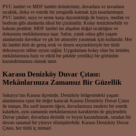
PVC lambri ve MDF lambri ürünlerimiz, duvarlara ve tavanlara
sıcaklık, doku ve estetik bir zenginlik katmak için tasarlanmıştır.
PVC lambri, suya ve neme karşı dayanıklılığı ile banyo, mutfak ve
bodrum gibi alanlarda ideal bir çözümdür. Kolay temizlenebilir ve
bakımı pratiktir. MDF lambri ise ahşabın doğal sıcaklığını ve
dokusunu mekânlarınıza taşır. Salon, yatak odası gibi yaşam
alanlarında davetkar ve şık bir atmosfer yaratmak için kullanılır. Her
iki lambri türü de geniş renk ve desen seçenekleriyle her türlü
dekorasyon stiline uyum sağlar. Uygulaması kolay olan bu ürünler,
mekânlarınıza hızlı ve etkili bir şekilde yenilikçi bir görünüm
kazandırmanıza olanak tanır.
Karasu Denizköy Duvar Çıtası:
Mekânlarınıza Zamansız Bir Güzellik
Sakarya’nın Karasu ilçesinde, Denizköy bölgesindeki yaşam
alanlarınıza eşsiz bir değer katacak Karasu Denizköy Duvar Çıtası
ile tanışın. Bu zarif tasarım öğesi, duvarlarınıza modern bir estetik
katarken, aynı zamanda mekânlarınızın karakterini de güçlendirir.
Duvar çıtaları, duvarlara derinlik ve boyut kazandırarak, sıradan bir
duvarı sanatsal bir yüzeye dönüştürebilir. Karasu Denizköy Duvar
Çıtası, her türlü iç mimari