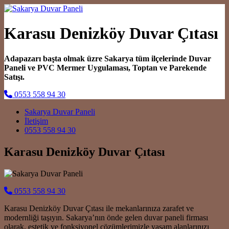
Karasu Denizköy Duvar Çıtası
Adapazarı başta olmak üzre Sakarya tüm ilçelerinde Duvar
Paneli ve PVC Mermer Uygulaması, Toptan ve Parekende
Satışı.
0553 558 94 30
Main Navigation
Sakarya Duvar Paneli
İletişim
0553 558 94 30
Karasu Denizköy Duvar Çıtası
0553 558 94 30
Karasu Denizköy Duvar Çıtası ile mekanlarınıza zarafet ve
modernliği taşıyın. Sakarya’nın önde gelen duvar paneli firması
olarak, estetik ve fonksiyonel çözümlerimizle yaşam alanlarınızı