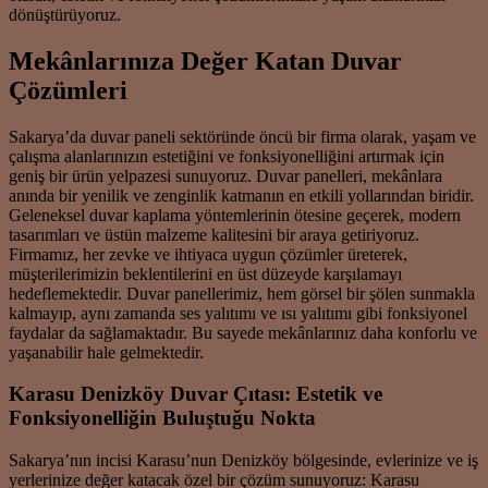
dönüştürüyoruz.
Mekânlarınıza Değer Katan Duvar
Çözümleri
Sakarya’da duvar paneli sektöründe öncü bir firma olarak, yaşam ve
çalışma alanlarınızın estetiğini ve fonksiyonelliğini artırmak için
geniş bir ürün yelpazesi sunuyoruz. Duvar panelleri, mekânlara
anında bir yenilik ve zenginlik katmanın en etkili yollarından biridir.
Geleneksel duvar kaplama yöntemlerinin ötesine geçerek, modern
tasarımları ve üstün malzeme kalitesini bir araya getiriyoruz.
Firmamız, her zevke ve ihtiyaca uygun çözümler üreterek,
müşterilerimizin beklentilerini en üst düzeyde karşılamayı
hedeflemektedir. Duvar panellerimiz, hem görsel bir şölen sunmakla
kalmayıp, aynı zamanda ses yalıtımı ve ısı yalıtımı gibi fonksiyonel
faydalar da sağlamaktadır. Bu sayede mekânlarınız daha konforlu ve
yaşanabilir hale gelmektedir.
Karasu Denizköy Duvar Çıtası: Estetik ve
Fonksiyonelliğin Buluştuğu Nokta
Sakarya’nın incisi Karasu’nun Denizköy bölgesinde, evlerinize ve iş
yerlerinize değer katacak özel bir çözüm sunuyoruz: Karasu