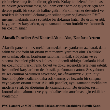
çizilmelere karşı üstün direnç gösterir. Kolay temizlenebilir olması
ve bakım gerektirmemesi, onu hem evler hem de iş yerleri için son
derece pratik bir seçenek haline getirir. Farklı mermer desenleri ve
renkleri ile her türlü dekorasyon stiline uyum sağlayabilen PVC
mermer, mekânlarınıza sofistike bir dokunuş katar. Bu ürün, estetik
kaygılarınızı karşılarken, aynı zamanda uzun ömürlü ve ekonomik
bir çözüm sunar.
Akustik Paneller: Sesi Kontrol Altına Alın, Konforu Artırın
Akustik panellerimiz, mekânlarınızdaki ses yankısını azaltarak daha
sakin ve konforlu bir ortam yaratmanıza yardımcı olur. Özellikle
restoranlar, ofisler, konferans salonları, müzik stüdyoları ve ev
sinema sistemleri gibi ses kalitesinin önemli olduğu alanlarda ideal
bir çözümdür. Farklı renk, boyut ve doku seçenekleriyle hem estetik
beklentileri karşılar hem de akustik performansı artırır. Ses yalıtımı
ve ses emilimi özellikleri sayesinde, mekânlarınızdaki gürültüyü
önemli ölçüde azaltarak daha odaklanmış ve huzurlu bir çalışma
veya yaşam ortamı sunar. Akustik paneller, aynı zamanda mekânlara
modern ve şık bir görünüm de kazandırabilir. Bu ürünler, sesin
kontrol altına alınması ve yaşam kalitesinin artırılması için etkili bir
yöntemdir.
PVC Lambri ve MDF Lambri: Mekânlarınıza Sıcaklık ve Estetik Katın