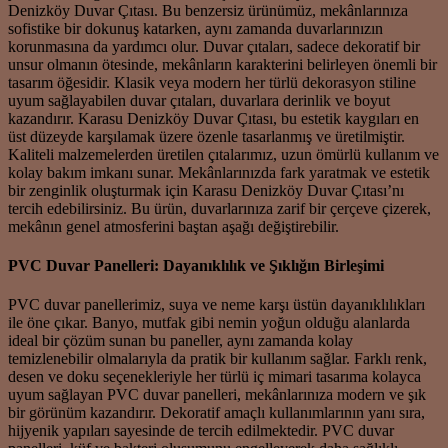
Denizköy Duvar Çıtası. Bu benzersiz ürünümüz, mekânlarınıza
sofistike bir dokunuş katarken, aynı zamanda duvarlarınızın
korunmasına da yardımcı olur. Duvar çıtaları, sadece dekoratif bir
unsur olmanın ötesinde, mekânların karakterini belirleyen önemli bir
tasarım öğesidir. Klasik veya modern her türlü dekorasyon stiline
uyum sağlayabilen duvar çıtaları, duvarlara derinlik ve boyut
kazandırır. Karasu Denizköy Duvar Çıtası, bu estetik kaygıları en
üst düzeyde karşılamak üzere özenle tasarlanmış ve üretilmiştir.
Kaliteli malzemelerden üretilen çıtalarımız, uzun ömürlü kullanım ve
kolay bakım imkanı sunar. Mekânlarınızda fark yaratmak ve estetik
bir zenginlik oluşturmak için Karasu Denizköy Duvar Çıtası’nı
tercih edebilirsiniz. Bu ürün, duvarlarınıza zarif bir çerçeve çizerek,
mekânın genel atmosferini baştan aşağı değiştirebilir.
PVC Duvar Panelleri: Dayanıklılık ve Şıklığın Birleşimi
PVC duvar panellerimiz, suya ve neme karşı üstün dayanıklılıkları
ile öne çıkar. Banyo, mutfak gibi nemin yoğun olduğu alanlarda
ideal bir çözüm sunan bu paneller, aynı zamanda kolay
temizlenebilir olmalarıyla da pratik bir kullanım sağlar. Farklı renk,
desen ve doku seçenekleriyle her türlü iç mimari tasarıma kolayca
uyum sağlayan PVC duvar panelleri, mekânlarınıza modern ve şık
bir görünüm kazandırır. Dekoratif amaçlı kullanımlarının yanı sıra,
hijyenik yapıları sayesinde de tercih edilmektedir. PVC duvar