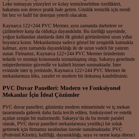
Leke tutmayan yüzeyleri ve kolay temizlenebilme özellikleri,
bakımını son derece pratik hale getirir. Günlük temizlik için nemli
bir bez ve hafif bir deterjan yeterli olacaktır.
Kaynarca 122×244 PVC Mermer, aynı zamanda darbelere ve
çizilmelere karşı da oldukça dayanıklıdır. Bu özelliği sayesinde,
yoğun kullanılan alanlarda dahi ilk günkü görünümünü uzun yıllar
boyunca korur. Mekanlarınıza sadece görsel bir zenginlik katmakla
kalmaz, aynı zamanda dayanıklılığı ile de uzun vadeli bir yatırım
sunar. Firmamız, Kaynarca 122×244 PVC Mermer ürünlerinin
tedarik ve montajı konusunda uzmanlaşmış olup, Sakarya genelinde
müşterilerimize güvenilir ve kaliteli hizmet sunmaktadır. İster
evinizde ister iş yerinizde, Kaynarca 122×244 PVC Mermer ile
mekanlarınıza lüks, zarafet ve modern bir dokunuş katabilirsiniz.
PVC Duvar Panelleri: Modern ve Fonksiyonel
Mekanlar İçin İdeal Çözümler
PVC duvar panelleri, günümüz modern mimarisinde ve iç mekan
tasarımında giderek daha fazla tercih edilen, fonksiyonel ve estetik
açıdan zengin bir malzemedir. Sakarya’da da bu trende paralel
olarak, PVC duvar panelleri mekanlarınıza yenilikçi bir soluk
getirmek için firmamız tarafından özenle sunulmaktadır. PVC
(Polivinil Klorür), hafifliği, dayanıklılığı, suya ve neme karşı direnci