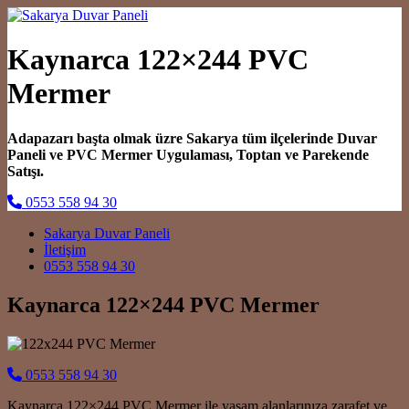
Kaynarca 122×244 PVC
Mermer
Adapazarı başta olmak üzre Sakarya tüm ilçelerinde Duvar
Paneli ve PVC Mermer Uygulaması, Toptan ve Parekende
Satışı.
0553 558 94 30
Main Navigation
Sakarya Duvar Paneli
İletişim
0553 558 94 30
Kaynarca 122×244 PVC Mermer
0553 558 94 30
Kaynarca 122×244 PVC Mermer ile yaşam alanlarınıza zarafet ve