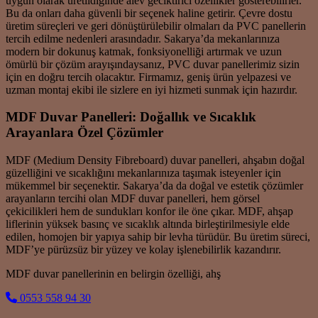
uygun olarak üretildiğinde alev geciktirici özellikler gösterebilirler.
Bu da onları daha güvenli bir seçenek haline getirir. Çevre dostu
üretim süreçleri ve geri dönüştürülebilir olmaları da PVC panellerin
tercih edilme nedenleri arasındadır. Sakarya’da mekanlarınıza
modern bir dokunuş katmak, fonksiyonelliği artırmak ve uzun
ömürlü bir çözüm arayışındaysanız, PVC duvar panellerimiz sizin
için en doğru tercih olacaktır. Firmamız, geniş ürün yelpazesi ve
uzman montaj ekibi ile sizlere en iyi hizmeti sunmak için hazırdır.
MDF Duvar Panelleri: Doğallık ve Sıcaklık
Arayanlara Özel Çözümler
MDF (Medium Density Fibreboard) duvar panelleri, ahşabın doğal
güzelliğini ve sıcaklığını mekanlarınıza taşımak isteyenler için
mükemmel bir seçenektir. Sakarya’da da doğal ve estetik çözümler
arayanların tercihi olan MDF duvar panelleri, hem görsel
çekicilikleri hem de sundukları konfor ile öne çıkar. MDF, ahşap
liflerinin yüksek basınç ve sıcaklık altında birleştirilmesiyle elde
edilen, homojen bir yapıya sahip bir levha türüdür. Bu üretim süreci,
MDF’ye pürüzsüz bir yüzey ve kolay işlenebilirlik kazandırır.
MDF duvar panellerinin en belirgin özelliği, ahş
0553 558 94 30