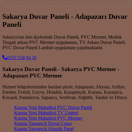
Sakarya Duvar Paneli - Adapazarı Duvar
Paneli
Sakarya'nın tüm ilçelerinde Duvar Paneli, PVC Mermer, Mutfak
Tezgah arkası PVC Mermer uygulaması, TV Arkası Duvar Paneli,
PVC Duvar Paneli Lambiri uygulaması yapılmaktadır.
0553 558 94 30
Sakarya Duvar Paneli - Sakarya PVC Mermer -
Adapazarı PVC Mermer
Hizmet bölgelerimizden bazıları şöyle; Adapazarı, Akyazı, Arifiye,
Erenler, Ferizli, Geyve, Hendek, Karapürçek, Karasu, Kaynarca,
Kocaali, Pamukova, Sapanca, Serdivan, Söğütlü, Taraklı ve Düzce.
Karasu Yeni Mahallesi PVC Duvar Paneli
Karasu Yeni Mahallesi TV Ünitesi
Karasu Yeni Mahallesi PVC Mermer
Karasu Yassıgeçit Duvar Çıtası
Karasu Yassıgeçit Akustik Panel