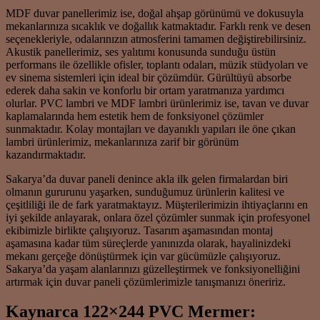
MDF duvar panellerimiz ise, doğal ahşap görünümü ve dokusuyla
mekanlarınıza sıcaklık ve doğallık katmaktadır. Farklı renk ve desen
seçenekleriyle, odalarınızın atmosferini tamamen değiştirebilirsiniz.
Akustik panellerimiz, ses yalıtımı konusunda sunduğu üstün
performans ile özellikle ofisler, toplantı odaları, müzik stüdyoları ve
ev sinema sistemleri için ideal bir çözümdür. Gürültüyü absorbe
ederek daha sakin ve konforlu bir ortam yaratmanıza yardımcı
olurlar. PVC lambri ve MDF lambri ürünlerimiz ise, tavan ve duvar
kaplamalarında hem estetik hem de fonksiyonel çözümler
sunmaktadır. Kolay montajları ve dayanıklı yapıları ile öne çıkan
lambri ürünlerimiz, mekanlarınıza zarif bir görünüm
kazandırmaktadır.
Sakarya’da duvar paneli denince akla ilk gelen firmalardan biri
olmanın gururunu yaşarken, sunduğumuz ürünlerin kalitesi ve
çeşitliliği ile de fark yaratmaktayız. Müşterilerimizin ihtiyaçlarını en
iyi şekilde anlayarak, onlara özel çözümler sunmak için profesyonel
ekibimizle birlikte çalışıyoruz. Tasarım aşamasından montaj
aşamasına kadar tüm süreçlerde yanınızda olarak, hayalinizdeki
mekanı gerçeğe dönüştürmek için var gücümüzle çalışıyoruz.
Sakarya’da yaşam alanlarınızı güzelleştirmek ve fonksiyonelliğini
artırmak için duvar paneli çözümlerimizle tanışmanızı öneririz.
Kaynarca 122×244 PVC Mermer: