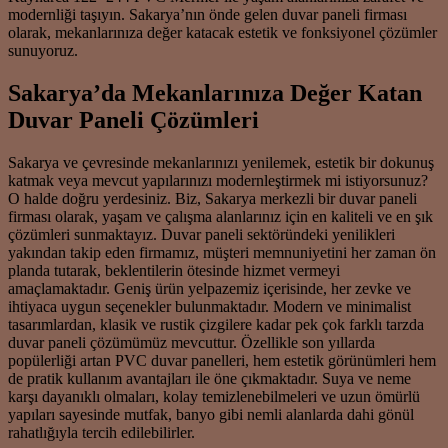
modernliği taşıyın. Sakarya’nın önde gelen duvar paneli firması
olarak, mekanlarınıza değer katacak estetik ve fonksiyonel çözümler
sunuyoruz.
Sakarya’da Mekanlarınıza Değer Katan
Duvar Paneli Çözümleri
Sakarya ve çevresinde mekanlarınızı yenilemek, estetik bir dokunuş
katmak veya mevcut yapılarınızı modernleştirmek mi istiyorsunuz?
O halde doğru yerdesiniz. Biz, Sakarya merkezli bir duvar paneli
firması olarak, yaşam ve çalışma alanlarınız için en kaliteli ve en şık
çözümleri sunmaktayız. Duvar paneli sektöründeki yenilikleri
yakından takip eden firmamız, müşteri memnuniyetini her zaman ön
planda tutarak, beklentilerin ötesinde hizmet vermeyi
amaçlamaktadır. Geniş ürün yelpazemiz içerisinde, her zevke ve
ihtiyaca uygun seçenekler bulunmaktadır. Modern ve minimalist
tasarımlardan, klasik ve rustik çizgilere kadar pek çok farklı tarzda
duvar paneli çözümümüz mevcuttur. Özellikle son yıllarda
popülerliği artan PVC duvar panelleri, hem estetik görünümleri hem
de pratik kullanım avantajları ile öne çıkmaktadır. Suya ve neme
karşı dayanıklı olmaları, kolay temizlenebilmeleri ve uzun ömürlü
yapıları sayesinde mutfak, banyo gibi nemli alanlarda dahi gönül
rahatlığıyla tercih edilebilirler.