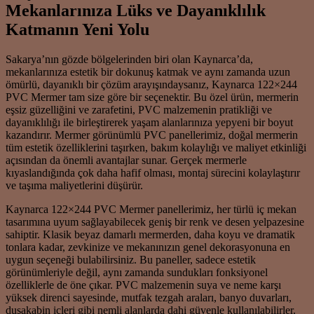
Mekanlarınıza Lüks ve Dayanıklılık
Katmanın Yeni Yolu
Sakarya’nın gözde bölgelerinden biri olan Kaynarca’da,
mekanlarınıza estetik bir dokunuş katmak ve aynı zamanda uzun
ömürlü, dayanıklı bir çözüm arayışındaysanız, Kaynarca 122×244
PVC Mermer tam size göre bir seçenektir. Bu özel ürün, mermerin
eşsiz güzelliğini ve zarafetini, PVC malzemenin pratikliği ve
dayanıklılığı ile birleştirerek yaşam alanlarınıza yepyeni bir boyut
kazandırır. Mermer görünümlü PVC panellerimiz, doğal mermerin
tüm estetik özelliklerini taşırken, bakım kolaylığı ve maliyet etkinliği
açısından da önemli avantajlar sunar. Gerçek mermerle
kıyaslandığında çok daha hafif olması, montaj sürecini kolaylaştırır
ve taşıma maliyetlerini düşürür.
Kaynarca 122×244 PVC Mermer panellerimiz, her türlü iç mekan
tasarımına uyum sağlayabilecek geniş bir renk ve desen yelpazesine
sahiptir. Klasik beyaz damarlı mermerden, daha koyu ve dramatik
tonlara kadar, zevkinize ve mekanınızın genel dekorasyonuna en
uygun seçeneği bulabilirsiniz. Bu paneller, sadece estetik
görünümleriyle değil, aynı zamanda sundukları fonksiyonel
özelliklerle de öne çıkar. PVC malzemenin suya ve neme karşı
yüksek direnci sayesinde, mutfak tezgah araları, banyo duvarları,
duşakabin içleri gibi nemli alanlarda dahi güvenle kullanılabilirler.