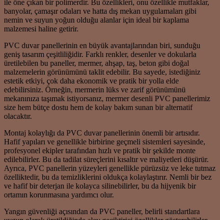
ile öne çıkan bir polimerdir. Bu özellikleri, onu özellikle mutfaklar,
banyolar, çamaşır odaları ve hatta dış mekan uygulamaları gibi
nemin ve suyun yoğun olduğu alanlar için ideal bir kaplama
malzemesi haline getirir.
PVC duvar panellerinin en büyük avantajlarından biri, sunduğu
geniş tasarım çeşitliliğidir. Farklı renkler, desenler ve dokularla
üretilebilen bu paneller, mermer, ahşap, taş, beton gibi doğal
malzemelerin görünümünü taklit edebilir. Bu sayede, istediğiniz
estetik etkiyi, çok daha ekonomik ve pratik bir yolla elde
edebilirsiniz. Örneğin, mermerin lüks ve zarif görünümünü
mekanınıza taşımak istiyorsanız, mermer desenli PVC panellerimiz
size hem bütçe dostu hem de kolay bakım sunan bir alternatif
olacaktır.
Montaj kolaylığı da PVC duvar panellerinin önemli bir artısıdır.
Hafif yapıları ve genellikle birbirine geçmeli sistemleri sayesinde,
profesyonel ekipler tarafından hızlı ve pratik bir şekilde monte
edilebilirler. Bu da tadilat süreçlerini kısaltır ve maliyetleri düşürür.
Ayrıca, PVC panellerin yüzeyleri genellikle pürüzsüz ve leke tutmaz
özelliktedir, bu da temizliklerini oldukça kolaylaştırır. Nemli bir bez
ve hafif bir deterjan ile kolayca silinebilirler, bu da hijyenik bir
ortamın korunmasına yardımcı olur.
Yangın güvenliği açısından da PVC paneller, belirli standartlara