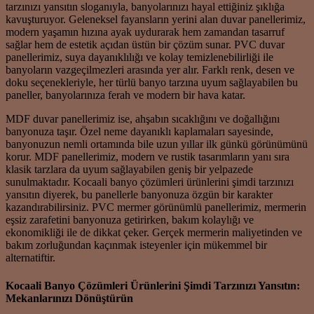
tarzınızı yansıtın sloganıyla, banyolarınızı hayal ettiğiniz şıklığa
kavuşturuyor. Geleneksel fayansların yerini alan duvar panellerimiz,
modern yaşamın hızına ayak uydurarak hem zamandan tasarruf
sağlar hem de estetik açıdan üstün bir çözüm sunar. PVC duvar
panellerimiz, suya dayanıklılığı ve kolay temizlenebilirliği ile
banyoların vazgeçilmezleri arasında yer alır. Farklı renk, desen ve
doku seçenekleriyle, her türlü banyo tarzına uyum sağlayabilen bu
paneller, banyolarınıza ferah ve modern bir hava katar.
MDF duvar panellerimiz ise, ahşabın sıcaklığını ve doğallığını
banyonuza taşır. Özel neme dayanıklı kaplamaları sayesinde,
banyonuzun nemli ortamında bile uzun yıllar ilk günkü görünümünü
korur. MDF panellerimiz, modern ve rustik tasarımların yanı sıra
klasik tarzlara da uyum sağlayabilen geniş bir yelpazede
sunulmaktadır. Kocaali banyo çözümleri ürünlerini şimdi tarzınızı
yansıtın diyerek, bu panellerle banyonuza özgün bir karakter
kazandırabilirsiniz. PVC mermer görünümlü panellerimiz, mermerin
eşsiz zarafetini banyonuza getirirken, bakım kolaylığı ve
ekonomikliği ile de dikkat çeker. Gerçek mermerin maliyetinden ve
bakım zorluğundan kaçınmak isteyenler için mükemmel bir
alternatiftir.
Kocaali Banyo Çözümleri Ürünlerini Şimdi Tarzınızı Yansıtın:
Mekanlarınızı Dönüştürün