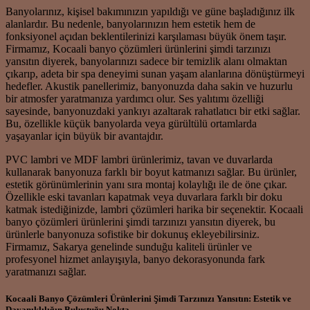
Banyolarınız, kişisel bakımınızın yapıldığı ve güne başladığınız ilk
alanlardır. Bu nedenle, banyolarınızın hem estetik hem de
fonksiyonel açıdan beklentilerinizi karşılaması büyük önem taşır.
Firmamız, Kocaali banyo çözümleri ürünlerini şimdi tarzınızı
yansıtın diyerek, banyolarınızı sadece bir temizlik alanı olmaktan
çıkarıp, adeta bir spa deneyimi sunan yaşam alanlarına dönüştürmeyi
hedefler. Akustik panellerimiz, banyonuzda daha sakin ve huzurlu
bir atmosfer yaratmanıza yardımcı olur. Ses yalıtımı özelliği
sayesinde, banyonuzdaki yankıyı azaltarak rahatlatıcı bir etki sağlar.
Bu, özellikle küçük banyolarda veya gürültülü ortamlarda
yaşayanlar için büyük bir avantajdır.
PVC lambri ve MDF lambri ürünlerimiz, tavan ve duvarlarda
kullanarak banyonuza farklı bir boyut katmanızı sağlar. Bu ürünler,
estetik görünümlerinin yanı sıra montaj kolaylığı ile de öne çıkar.
Özellikle eski tavanları kapatmak veya duvarlara farklı bir doku
katmak istediğinizde, lambri çözümleri harika bir seçenektir. Kocaali
banyo çözümleri ürünlerini şimdi tarzınızı yansıtın diyerek, bu
ürünlerle banyonuza sofistike bir dokunuş ekleyebilirsiniz.
Firmamız, Sakarya genelinde sunduğu kaliteli ürünler ve
profesyonel hizmet anlayışıyla, banyo dekorasyonunda fark
yaratmanızı sağlar.
Kocaali Banyo Çözümleri Ürünlerini Şimdi Tarzınızı Yansıtın: Estetik ve
Dayanıklılığın Buluştuğu Nokta