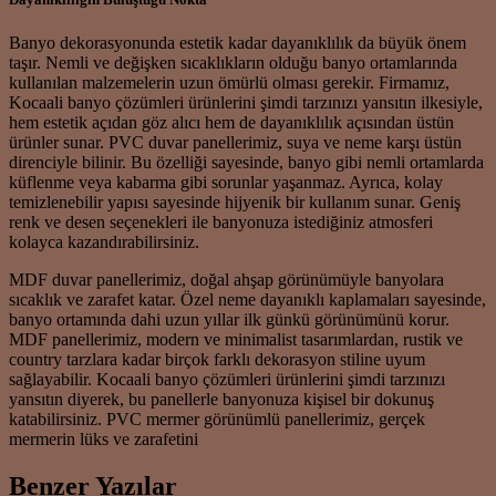
Banyo dekorasyonunda estetik kadar dayanıklılık da büyük önem
taşır. Nemli ve değişken sıcaklıkların olduğu banyo ortamlarında
kullanılan malzemelerin uzun ömürlü olması gerekir. Firmamız,
Kocaali banyo çözümleri ürünlerini şimdi tarzınızı yansıtın ilkesiyle,
hem estetik açıdan göz alıcı hem de dayanıklılık açısından üstün
ürünler sunar. PVC duvar panellerimiz, suya ve neme karşı üstün
direnciyle bilinir. Bu özelliği sayesinde, banyo gibi nemli ortamlarda
küflenme veya kabarma gibi sorunlar yaşanmaz. Ayrıca, kolay
temizlenebilir yapısı sayesinde hijyenik bir kullanım sunar. Geniş
renk ve desen seçenekleri ile banyonuza istediğiniz atmosferi
kolayca kazandırabilirsiniz.
MDF duvar panellerimiz, doğal ahşap görünümüyle banyolara
sıcaklık ve zarafet katar. Özel neme dayanıklı kaplamaları sayesinde,
banyo ortamında dahi uzun yıllar ilk günkü görünümünü korur.
MDF panellerimiz, modern ve minimalist tasarımlardan, rustik ve
country tarzlara kadar birçok farklı dekorasyon stiline uyum
sağlayabilir. Kocaali banyo çözümleri ürünlerini şimdi tarzınızı
yansıtın diyerek, bu panellerle banyonuza kişisel bir dokunuş
katabilirsiniz. PVC mermer görünümlü panellerimiz, gerçek
mermerin lüks ve zarafetini
Benzer Yazılar