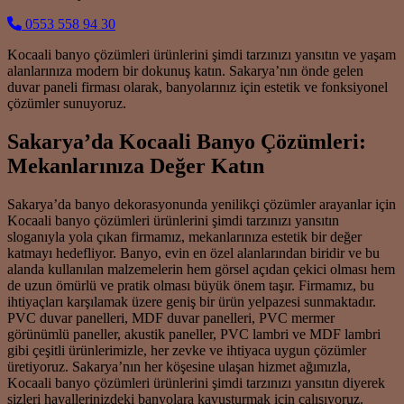
0553 558 94 30
Kocaali banyo çözümleri ürünlerini şimdi tarzınızı yansıtın ve yaşam
alanlarınıza modern bir dokunuş katın. Sakarya’nın önde gelen
duvar paneli firması olarak, banyolarınız için estetik ve fonksiyonel
çözümler sunuyoruz.
Sakarya’da Kocaali Banyo Çözümleri:
Mekanlarınıza Değer Katın
Sakarya’da banyo dekorasyonunda yenilikçi çözümler arayanlar için
Kocaali banyo çözümleri ürünlerini şimdi tarzınızı yansıtın
sloganıyla yola çıkan firmamız, mekanlarınıza estetik bir değer
katmayı hedefliyor. Banyo, evin en özel alanlarından biridir ve bu
alanda kullanılan malzemelerin hem görsel açıdan çekici olması hem
de uzun ömürlü ve pratik olması büyük önem taşır. Firmamız, bu
ihtiyaçları karşılamak üzere geniş bir ürün yelpazesi sunmaktadır.
PVC duvar panelleri, MDF duvar panelleri, PVC mermer
görünümlü paneller, akustik paneller, PVC lambri ve MDF lambri
gibi çeşitli ürünlerimizle, her zevke ve ihtiyaca uygun çözümler
üretiyoruz. Sakarya’nın her köşesine ulaşan hizmet ağımızla,
Kocaali banyo çözümleri ürünlerini şimdi tarzınızı yansıtın diyerek
sizleri hayallerinizdeki banyolara kavuşturmak için çalışıyoruz.