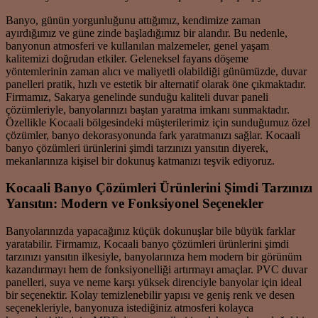
Banyo, günün yorgunluğunu attığımız, kendimize zaman
ayırdığımız ve güne zinde başladığımız bir alandır. Bu nedenle,
banyonun atmosferi ve kullanılan malzemeler, genel yaşam
kalitemizi doğrudan etkiler. Geleneksel fayans döşeme
yöntemlerinin zaman alıcı ve maliyetli olabildiği günümüzde, duvar
panelleri pratik, hızlı ve estetik bir alternatif olarak öne çıkmaktadır.
Firmamız, Sakarya genelinde sunduğu kaliteli duvar paneli
çözümleriyle, banyolarınızı baştan yaratma imkanı sunmaktadır.
Özellikle Kocaali bölgesindeki müşterilerimiz için sunduğumuz özel
çözümler, banyo dekorasyonunda fark yaratmanızı sağlar. Kocaali
banyo çözümleri ürünlerini şimdi tarzınızı yansıtın diyerek,
mekanlarınıza kişisel bir dokunuş katmanızı teşvik ediyoruz.
Kocaali Banyo Çözümleri Ürünlerini Şimdi Tarzınızı
Yansıtın: Modern ve Fonksiyonel Seçenekler
Banyolarınızda yapacağınız küçük dokunuşlar bile büyük farklar
yaratabilir. Firmamız, Kocaali banyo çözümleri ürünlerini şimdi
tarzınızı yansıtın ilkesiyle, banyolarınıza hem modern bir görünüm
kazandırmayı hem de fonksiyonelliği artırmayı amaçlar. PVC duvar
panelleri, suya ve neme karşı yüksek direnciyle banyolar için ideal
bir seçenektir. Kolay temizlenebilir yapısı ve geniş renk ve desen
seçenekleriyle, banyonuza istediğiniz atmosferi kolayca