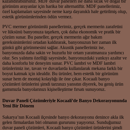
kazandırabilirsiniz. MDF duvar panelleri ise daha sıcak ve doğal bir
görünüm arayanlar için harika bir alternatiftir. MDF panellerimiz,
özel kaplamaları sayesinde neme karşı dayanıklı hale getirilmiş olup,
estetik görünümlerinden ödün vermez.
PVC mermer görünümlü panellerimiz, gerçek mermerin zarafetini
ve lüksünü banyonuza taşırken, çok daha ekonomik ve pratik bir
çözüm sunar. Bu paneller, gerçek mermerin ağır bakım
gereksinimlerini ortadan kaldırarak, banyonuzun her zaman ilk
günkü gibi görünmesini sağlar. Akustik panellerimiz ise,
banyonuzda daha sakin ve huzurlu bir ortam yaratmanıza yardımcı
olur. Ses yalıtımı özelliği sayesinde, banyonuzdaki yankıyı azaltır ve
daha konforlu bir deneyim sunar. PVC lambri ve MDF lambri
ürünlerimiz ise, tavan ve duvarlarda kullanılarak mekana farklı bir
boyut katmak için idealdir. Bu ürünler, hem estetik bir görünüm
sunar hem de montaj kolaylığı ile öne çıkar. Kocaali banyo
çözümleri ürünlerini şimdi tarzınızı yansıtın diyerek, bu geniş ürün
gamımızla banyolarınızı kişiselleştirme fırsatı sunuyoruz.
Duvar Paneli Çözümleriyle Kocaali’de Banyo Dekorasyonunda
Yeni Bir Dönem
Sakarya’nın Kocaali ilçesinde banyo dekorasyonu denince akla ilk
gelen firmalardan biri olmanın gururunu yaşıyoruz. Sunduğumuz
duvar paneli çözümleri, Kocaali banyo çözümleri ürünlerini şimdi