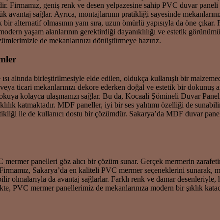
dir. Firmamız, geniş renk ve desen yelpazesine sahip PVC duvar paneli 
k avantaj sağlar. Ayrıca, montajlarının pratikliği sayesinde mekanlarınız
ir alternatif olmasının yanı sıra, uzun ömürlü yapısıyla da öne çıkar. F
 modern yaşam alanlarının gerektirdiği dayanıklılığı ve estetik görünüm
özümlerimizle de mekanlarınızı dönüştürmeye hazırız.
mler
sı altında birleştirilmesiyle elde edilen, oldukça kullanışlı bir malz
i veya ticari mekanlarınızı dekore ederken doğal ve estetik bir dokunuş 
e dokuya kolayca ulaşmanızı sağlar. Bu da, Kocaali Şömineli Duvar Panel
lık katmaktadır. MDF paneller, iyi bir ses yalıtımı özelliği de sunabilir
atikliği ile de kullanıcı dostu bir çözümdür. Sakarya’da MDF duvar panel
mermer panelleri göz alıcı bir çözüm sunar. Gerçek mermerin zarafetini 
r. Firmamız, Sakarya’da en kaliteli PVC mermer seçeneklerini sunarak, 
lir olmalarıyla da avantaj sağlarlar. Farklı renk ve damar desenleriyle
likte, PVC mermer panellerimiz de mekanlarınıza modern bir şıklık kataca