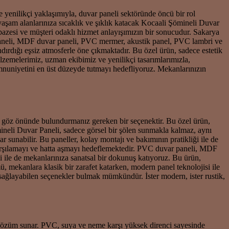
e yenilikçi yaklaşımıyla, duvar paneli sektöründe öncü bir rol
yaşam alanlarınıza sıcaklık ve şıklık katacak Kocaali Şömineli Duvar
pazesi ve müşteri odaklı hizmet anlayışımızın bir sonucudur. Sakarya
ar paneli, MDF duvar paneli, PVC mermer, akustik panel, PVC lambri ve
dırdığı eşsiz atmosferle öne çıkmaktadır. Bu özel ürün, sadece estetik
zemelerimiz, uzman ekibimiz ve yenilikçi tasarımlarımızla,
emnuniyetini en üst düzeyde tutmayı hedefliyoruz. Mekanlarınızın
e göz önünde bulundurmanız gereken bir seçenektir. Bu özel ürün,
mineli Duvar Paneli, sadece görsel bir şölen sunmakla kalmaz, aynı
r sunabilir. Bu paneller, kolay montajı ve bakımının pratikliği ile de
i karşılamayı ve hatta aşmayı hedeflemektedir. PVC duvar paneli, MDF
ile de mekanlarınıza sanatsal bir dokunuş katıyoruz. Bu ürün,
ü, mekanlara klasik bir zarafet katarken, modern panel teknolojisi ile
sağlayabilen seçenekler bulmak mümkündür. İster modern, ister rustik,
 çözüm sunar. PVC, suya ve neme karşı yüksek direnci sayesinde