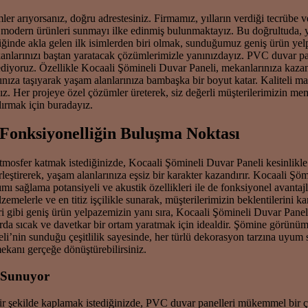
r arıyorsanız, doğru adrestesiniz. Firmamız, yılların verdiği tecrübe v
 en modern ürünleri sunmayı ilke edinmiş bulunmaktayız. Bu doğrultuda, 
diğinde akla gelen ilk isimlerden biri olmak, sunduğumuz geniş ürün yel
üm mekanlarınızı baştan yaratacak çözümlerimizle yanınızdayız. PVC duv
 ediyoruz. Özellikle Kocaali Şömineli Duvar Paneli, mekanlarınıza kazan
za taşıyarak yaşam alanlarınıza bambaşka bir boyut katar. Kaliteli mal
ıyız. Her projeye özel çözümler üreterek, siz değerli müşterilerimizin m
dırmak için buradayız.
 Fonksiyonelliğin Buluşma Noktası
atmosfer katmak istediğinizde, Kocaali Şömineli Duvar Paneli kesinlikl
ştirerek, yaşam alanlarınıza eşsiz bir karakter kazandırır. Kocaali Şö
 sağlama potansiyeli ve akustik özellikleri ile de fonksiyonel avantajla
zemelerle ve en titiz işçilikle sunarak, müşterilerimizin beklentilerin
ibi geniş ürün yelpazemizin yanı sıra, Kocaali Şömineli Duvar Paneli 
nlarda sıcak ve davetkar bir ortam yaratmak için idealdir. Şömine görünüm
li’nin sunduğu çeşitlilik sayesinde, her türlü dekorasyon tarzına uyum 
mekanı gerçeğe dönüştürebilirsiniz.
a Sunuyor
bir şekilde kaplamak istediğinizde, PVC duvar panelleri mükemmel bir