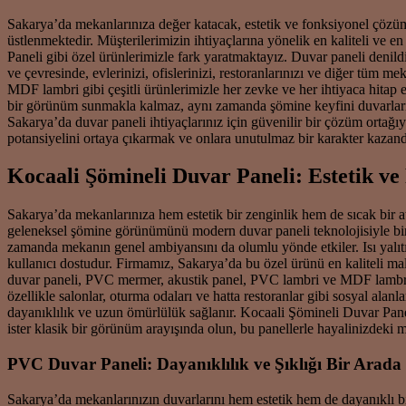
Sakarya’da mekanlarınıza değer katacak, estetik ve fonksiyonel çözümle
üstlenmektedir. Müşterilerimizin ihtiyaçlarına yönelik en kaliteli ve
Paneli gibi özel ürünlerimizle fark yaratmaktayız. Duvar paneli denil
ve çevresinde, evlerinizi, ofislerinizi, restoranlarınızı ve diğer t
MDF lambri gibi çeşitli ürünlerimizle her zevke ve her ihtiyaca hitap
bir görünüm sunmakla kalmaz, aynı zamanda şömine keyfini duvarlarını
Sakarya’da duvar paneli ihtiyaçlarınız için güvenilir bir çözüm ortağ
potansiyelini ortaya çıkarmak ve onlara unutulmaz bir karakter kazan
Kocaali Şömineli Duvar Paneli: Estetik ve
Sakarya’da mekanlarınıza hem estetik bir zenginlik hem de sıcak bir 
geleneksel şömine görünümünü modern duvar paneli teknolojisiyle birle
zamanda mekanın genel ambiyansını da olumlu yönde etkiler. Isı yalıtımı
kullanıcı dostudur. Firmamız, Sakarya’da bu özel ürünü en kaliteli mal
duvar paneli, PVC mermer, akustik panel, PVC lambri ve MDF lambri g
özellikle salonlar, oturma odaları ve hatta restoranlar gibi sosyal ala
dayanıklılık ve uzun ömürlülük sağlanır. Kocaali Şömineli Duvar Pane
ister klasik bir görünüm arayışında olun, bu panellerle hayalinizdeki 
PVC Duvar Paneli: Dayanıklılık ve Şıklığı Bir Arad
Sakarya’da mekanlarınızın duvarlarını hem estetik hem de dayanıklı 