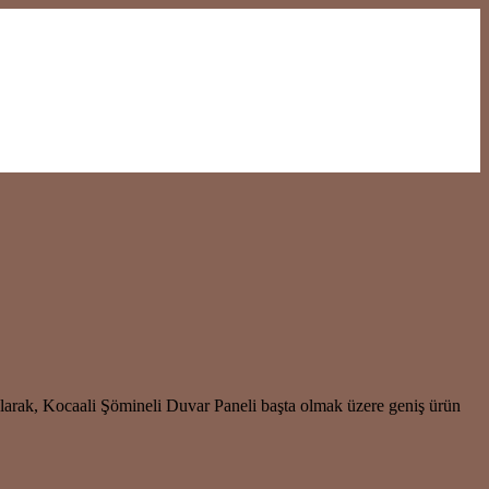
 olarak, Kocaali Şömineli Duvar Paneli başta olmak üzere geniş ürün