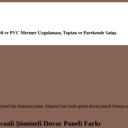
eli ve PVC Mermer Uygulaması, Toptan ve Parekende Satışı.
siyonel bir dokunuş katın. Sakarya’nın önde gelen duvar paneli firması
aali Şömineli Duvar Paneli Farkı