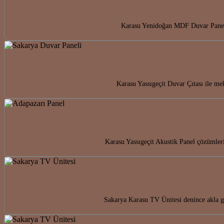
Karasu Yenidoğan MDF Duvar Paneli i
Karasu Yassıgeçit Duvar Çıtası ile mek
Karasu Yassıgeçit Akustik Panel çözümleri
Sakarya Karasu TV Ünitesi denince akla ge