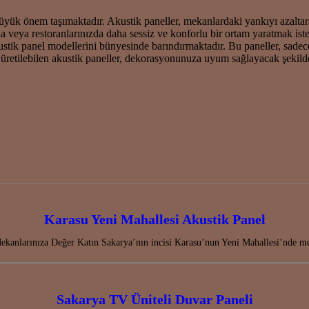
ük önem taşımaktadır. Akustik paneller, mekanlardaki yankıyı azaltarak
 veya restoranlarınızda daha sessiz ve konforlu bir ortam yaratmak istedi
kustik panel modellerini bünyesinde barındırmaktadır. Bu paneller, sa
 üretilebilen akustik paneller, dekorasyonunuza uyum sağlayacak şekild
Karasu Yeni Mahallesi Akustik Panel
kanlarınıza Değer Katın Sakarya’nın incisi Karasu’nun Yeni Mahallesi’nde me
Sakarya TV Üniteli Duvar Paneli