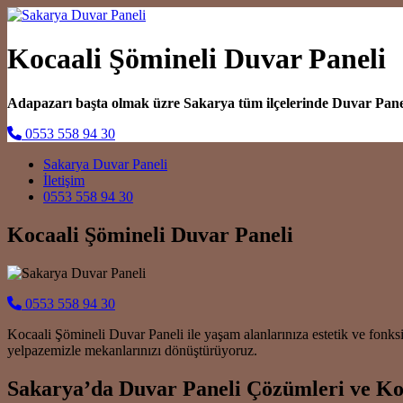
Kocaali Şömineli Duvar Paneli
Adapazarı başta olmak üzre Sakarya tüm ilçelerinde Duvar Pan
0553 558 94 30
Main Navigation
Sakarya Duvar Paneli
İletişim
0553 558 94 30
Kocaali Şömineli Duvar Paneli
0553 558 94 30
Kocaali Şömineli Duvar Paneli ile yaşam alanlarınıza estetik ve fonk
yelpazemizle mekanlarınızı dönüştürüyoruz.
Sakarya’da Duvar Paneli Çözümleri ve Koc