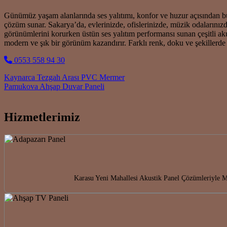
Günümüz yaşam alanlarında ses yalıtımı, konfor ve huzur açısından büy
çözüm sunar. Sakarya’da, evlerinizde, ofislerinizde, müzik odalarınızda
görünümlerini korurken üstün ses yalıtım performansı sunan çeşitli a
modern ve şık bir görünüm kazandırır. Farklı renk, doku ve şekillerde
0553 558 94 30
Post navigation
Kaynarca Tezgah Arası PVC Mermer
Pamukova Ahşap Duvar Paneli
Hizmetlerimiz
Karasu Yeni Mahallesi Akustik Panel Çözümleriyle Me