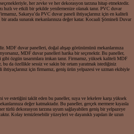
seçenekleriyle, her zevke ve her dekorasyon tarzına hitap etmektedir.
ı hızlı ve etkili bir şekilde yenilemenize olanak tanır. PVC duvar
irmamız, Sakarya’da PVC duvar paneli ihtiyaçlarınız için en kaliteli
ü bir arada sunarak mekanlarınıza değer katar. Kocaali Şömineli Duvar
emedir. MDF duvar panelleri, doğal ahşap görünümünü mekanlarınıza
arıyorsanız, MDF duvar panelleri harika bir seçenektir. Bu paneller,
i gibi özgün tasarımlara imkan tanır. Firmamız, yüksek kaliteli MDF
, bu da özellikle sessiz ve sakin bir ortam yaratmak istediğiniz
i ihtiyaçlarınız için firmamız, geniş ürün yelpazesi ve uzman ekibiyle
ve estetiğini taklit eden bu paneller, suya ve lekelere karşı yüksek
mekanlarınıza değer katmaktadır. Bu paneller, gerçek mermere kıyasla
, her türlü dekorasyon tarzına uyum sağlayabilen geniş bir yelpazeye
ktır. Kolay temizlenebilir yüzeyleri ve dayanıklı yapıları ile uzun