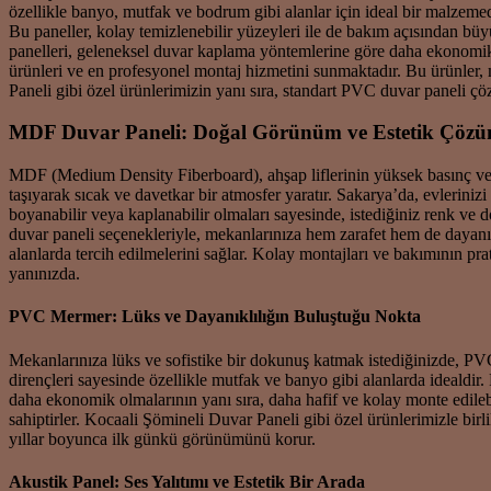
özellikle banyo, mutfak ve bodrum gibi alanlar için ideal bir malzeme
Bu paneller, kolay temizlenebilir yüzeyleri ile de bakım açısından büyü
panelleri, geleneksel duvar kaplama yöntemlerine göre daha ekonomik b
ürünleri ve en profesyonel montaj hizmetini sunmaktadır. Bu ürünler,
Paneli gibi özel ürünlerimizin yanı sıra, standart PVC duvar paneli ç
MDF Duvar Paneli: Doğal Görünüm ve Estetik Çözü
MDF (Medium Density Fiberboard), ahşap liflerinin yüksek basınç ve ı
taşıyarak sıcak ve davetkar bir atmosfer yaratır. Sakarya’da, evleriniz
boyanabilir veya kaplanabilir olmaları sayesinde, istediğiniz renk v
duvar paneli seçenekleriyle, mekanlarınıza hem zarafet hem de dayanıklı
alanlarda tercih edilmelerini sağlar. Kolay montajları ve bakımının pr
yanınızda.
PVC Mermer: Lüks ve Dayanıklılığın Buluştuğu Nokta
Mekanlarınıza lüks ve sofistike bir dokunuş katmak istediğinizde, PVC 
dirençleri sayesinde özellikle mutfak ve banyo gibi alanlarda idealdi
daha ekonomik olmalarının yanı sıra, daha hafif ve kolay monte edilebi
sahiptirler. Kocaali Şömineli Duvar Paneli gibi özel ürünlerimizle bir
yıllar boyunca ilk günkü görünümünü korur.
Akustik Panel: Ses Yalıtımı ve Estetik Bir Arada