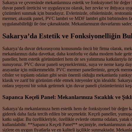
Sakarya ve çevresinde mekanlarınıza estetik ve fonksiyonel bir değer 
duvar paneli üreticisi ve uygulayıcısı olarak, her zevke ve ihtiyaca uy
çözümleri sunmak için buradayız. Evlerinizde, ofislerinizde, restoran
mermer, akustik panel, PVC lambri ve MDF lambri gibi birbirinden fark
uygulanabilirliği ile öne çıkmaktadır. Mekanlarınızın duvarlarını sade
Sakarya’da Estetik ve Fonksiyonelliğin B
Sakarya’da duvar dekorasyonu konusunda öncü bir firma olarak, mekanl
mekanlarınızı daha davetkar, daha konforlu ve daha modern hale getirm
paneller, hem estetik görünümleri hem de ses yalıtımına katkılarıyla ö
sunuyoruz. PVC duvar paneli seçeneklerimiz, suya ve neme karşı daya
arayanlar için mükemmeldir. PVC mermer panellerimiz, gerçek mermerin 
ofisler ve toplantı odaları gibi sesin önemli olduğu mekanlarda yank
klasik ve zarif bir görünüm elde etmek isteyenler için idealdir. Sakar
onlara yepyeni bir soluk getirmek için duvar paneli çözümlerimizi keş
Sapanca Keçeli Panel: Mekanlarınıza Sıcaklık ve Şık
Sakarya’da mekanlarınıza hem estetik hem de fonksiyonel bir değer ka
giderek daha fazla tercih edilen bir seçenektir. Keçeli paneller, yumu
katkı sağlar. Bu özellikleriyle, özellikle evlerde oturma odaları, yatak
kullanılabilir. **Sapanca Keçeli Panel** seçimiyle, mekanlarınızın akust
sizlere en uygun fiyatlarla ve en kaliteli işçilikle sunmaktadır. Meka