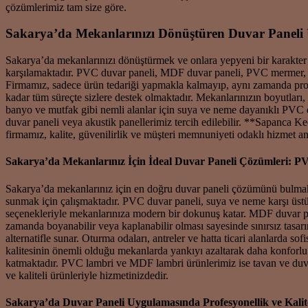
çözümlerimiz tam size göre.
Sakarya’da Mekanlarınızı Dönüştüren Duvar Paneli 
Sakarya’da mekanlarınızı dönüştürmek ve onlara yepyeni bir karakter 
karşılamaktadır. PVC duvar paneli, MDF duvar paneli, PVC mermer, a
Firmamız, sadece ürün tedariği yapmakla kalmayıp, aynı zamanda pr
kadar tüm süreçte sizlere destek olmaktadır. Mekanlarınızın boyutları
banyo ve mutfak gibi nemli alanlar için suya ve neme dayanıklı PVC 
duvar paneli veya akustik panellerimiz tercih edilebilir. **Sapanca Ke
firmamız, kalite, güvenilirlik ve müşteri memnuniyeti odaklı hizmet an
Sakarya’da Mekanlarınız İçin İdeal Duvar Paneli Çözümleri: 
Sakarya’da mekanlarınız için en doğru duvar paneli çözümünü bulmak, 
sunmak için çalışmaktadır. PVC duvar paneli, suya ve neme karşı üstün 
seçenekleriyle mekanlarınıza modern bir dokunuş katar. MDF duvar pan
zamanda boyanabilir veya kaplanabilir olması sayesinde sınırsız tasar
alternatifle sunar. Oturma odaları, antreler ve hatta ticari alanlarda so
kalitesinin önemli olduğu mekanlarda yankıyı azaltarak daha konforlu
katmaktadır. PVC lambri ve MDF lambri ürünlerimiz ise tavan ve duvarl
ve kaliteli ürünleriyle hizmetinizdedir.
Sakarya’da Duvar Paneli Uygulamasında Profesyonellik ve Kalit