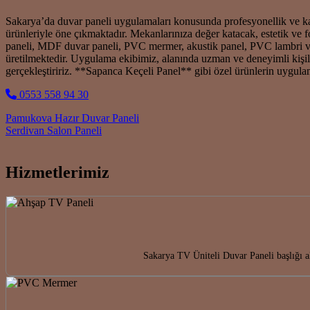
Sakarya’da duvar paneli uygulamaları konusunda profesyonellik ve kali
ürünleriyle öne çıkmaktadır. Mekanlarınıza değer katacak, estetik v
paneli, MDF duvar paneli, PVC mermer, akustik panel, PVC lambri ve
üretilmektedir. Uygulama ekibimiz, alanında uzman ve deneyimli kişil
gerçekleştiririz. **Sapanca Keçeli Panel** gibi özel ürünlerin uygula
0553 558 94 30
Post navigation
Pamukova Hazır Duvar Paneli
Serdivan Salon Paneli
Hizmetlerimiz
Sakarya TV Üniteli Duvar Paneli başlığı 