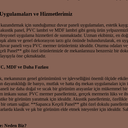
Uygulamaları ve Hizmetlerimiz
kazandırmak için sunduğumuz duvar paneli uygulamaları, estetik kaygıla
kustik panel, PVC lambri ve MDF lambri gibi geniş ürün yelpazemizle, 
ofesyonel uygulama hizmetleri de sunmaktadır. Uzman ekibimiz, en do
, ışık alımı ve genel dekorasyon tarzı göz önünde bulundurularak, en u
duvar paneli veya PVC mermer ürünlerimiz idealdir. Oturma odaları veya
çeli Panel** gibi özel ürünlerimizle de mekanlarınıza benzersiz bir dokun
layışıyla öne çıkmaktadır.
PVC, MDF ve Daha Fazlası
mekanınızın genel görünümünü ve işlevselliğini önemli ölçüde etkiler. 
dayanıklılığı ile banyo, mutfak ve hatta dış mekan uygulamaları için id
eli ise daha doğal ve sıcak bir görünüm arayanlar için mükemmel bir te
ım imkanı sunar. PVC mermer panellerimiz, gerçek mermerin lüks ve ihti
fistike bir görünüm yaratmak için idealdir. Akustik panellerimiz, özellikle
 bir ortam sağlar. **Sapanca Keçeli Panel** gibi özel dokulu panelleri
arda klasik ve şık bir görünüm elde etmek isteyenler için idealdir. Sa
e: Neden Biz?