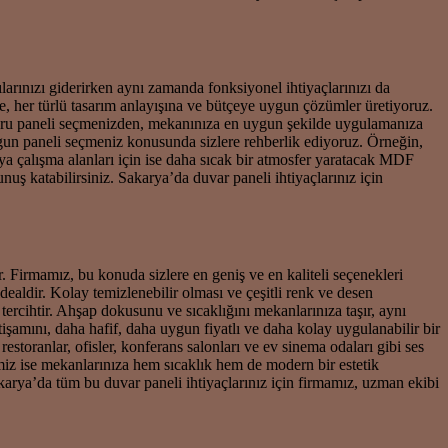
rınızı giderirken aynı zamanda fonksiyonel ihtiyaçlarınızı da
her türlü tasarım anlayışına ve bütçeye uygun çözümler üretiyoruz.
ğru paneli seçmenizden, mekanınıza en uygun şekilde uygulamanıza
ygun paneli seçmeniz konusunda sizlere rehberlik ediyoruz. Örneğin,
 çalışma alanları için ise daha sıcak bir atmosfer yaratacak MDF
uş katabilirsiniz. Sakarya’da duvar paneli ihtiyaçlarınız için
Firmamız, bu konuda sizlere en geniş ve en kaliteli seçenekleri
ealdir. Kolay temizlenebilir olması ve çeşitli renk ve desen
rcihtir. Ahşap dokusunu ve sıcaklığını mekanlarınıza taşır, aynı
şamını, daha hafif, daha uygun fiyatlı ve daha kolay uygulanabilir bir
 restoranlar, ofisler, konferans salonları ve ev sinema odaları gibi ses
miz ise mekanlarınıza hem sıcaklık hem de modern bir estetik
karya’da tüm bu duvar paneli ihtiyaçlarınız için firmamız, uzman ekibi