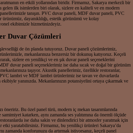
ratmanın en etkili yollarından biridir. Firmamız, Sakarya merkezli bir
gelen ilk isimlerden biri olarak, sizlere en kaliteli ve en modern
var panellerimizle tanışın. PVC duvar paneli, MDF duvar paneli, PVC
ir ürünümüz, dayanıklılığı, estetik görünümü ve kolay
syonel ekibimizle hizmetinizdeyiz.
iğer Duvar Çözümleri
levselliği de ön planda tutuyoruz. Duvar paneli çözümlerimiz,
rünlerimizle, mekanlarınıza benzersiz bir dokunuş katıyoruz. Keçeli
rak, sizlere en yenilikçi ve en şık duvar paneli seçeneklerini
 MDF duvar paneli seçeneklerimiz ise daha sıcak ve doğal bir görünüm
anlarınıza taşıyor. Akustik panellerimiz, özellikle restoranlar,
r. PVC lambri ve MDF lambri ürünlerimiz ise tavan ve duvarlarda
an ekibiyle yanınızda. Mekanlarınızın potansiyelini ortaya çıkarmak ve
ı öneririz. Bu özel panel türü, modern iç mekan tasarımlarında
 ve samimiyet katarken, aynı zamanda ses yalıtımına da önemli ölçüde
 restoranlarda ise daha sakin ve dinlendirici bir atmosfer yaratmak için
r etki yaratabilirsiniz. Firmamız, bu yenilikçi ürünleri Sakarya’da
aynı zamanda konforunuzu da artırmak istiyorsanız, keçeli panel