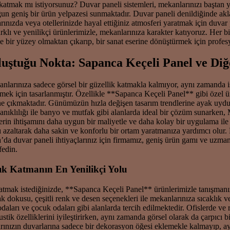
katmak mı istiyorsunuz? Duvar paneli sistemleri, mekanlarınızı baştan ya
gun geniş bir ürün yelpazesi sunmaktadır. Duvar paneli denildiğinde akla 
larınızda veya otellerinizde hayal ettiğiniz atmosferi yaratmak için du
lı ve yenilikçi ürünlerimizle, mekanlarınıza karakter katıyoruz. Her b
ce bir yüzey olmaktan çıkarıp, bir sanat eserine dönüştürmek için profe
uluştuğu Nokta: Sapanca Keçeli Panel ve D
arınıza sadece görsel bir güzellik katmakla kalmıyor, aynı zamanda iş
ek için tasarlanmıştır. Özellikle **Sapanca Keçeli Panel** gibi özel ü
ne çıkmaktadır. Günümüzün hızla değişen tasarım trendlerine ayak uydura
nıklılığı ile banyo ve mutfak gibi alanlarda ideal bir çözüm sunarken,
ihtişamını daha uygun bir maliyetle ve daha kolay bir uygulama ile mek
ıyı azaltarak daha sakin ve konforlu bir ortam yaratmanıza yardımcı olu
ya’da duvar paneli ihtiyaçlarınız için firmamız, geniş ürün gamı ve uzm
fedin.
lık Katmanın En Yenilikçi Yolu
tmak istediğinizde, **Sapanca Keçeli Panel** ürünlerimizle tanışmanız
şak dokusu, çeşitli renk ve desen seçenekleri ile mekanlarınıza sıcaklık
 odaları ve çocuk odaları gibi alanlarda tercih edilmektedir. Ofislerde ve
ik özelliklerini iyileştirirken, aynı zamanda görsel olarak da çarpıcı bi
nlarınızın duvarlarına sadece bir dekorasyon öğesi eklemekle kalmayıp, 