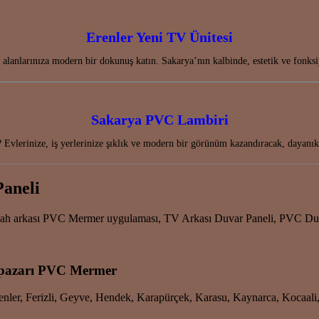
Erenler Yeni TV Ünitesi
alanlarınıza modern bir dokunuş katın. Sakarya’nın kalbinde, estetik ve fonks
Sakarya PVC Lambiri
 Evlerinize, iş yerlerinize şıklık ve modern bir görünüm kazandıracak, daya
Paneli
gah arkası PVC Mermer uygulaması, TV Arkası Duvar Paneli, PVC Duva
apazarı PVC Mermer
Erenler, Ferizli, Geyve, Hendek, Karapürçek, Karasu, Kaynarca, Kocaal