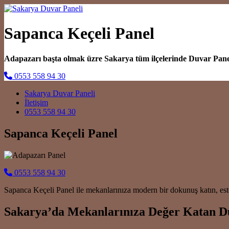
Sapanca Keçeli Panel
Adapazarı başta olmak üzre Sakarya tüm ilçelerinde Duvar Pan
0553 558 94 30
Main Navigation
Sakarya Duvar Paneli
İletişim
0553 558 94 30
Sapanca Keçeli Panel
0553 558 94 30
Sapanca Keçeli Panel ile mekanlarınıza modern bir dokunuş katın, este
Sakarya’da Mekanlarınıza Değer Katan D