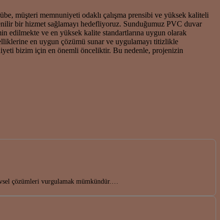
rübe, müşteri memnuniyeti odaklı çalışma prensibi ve yüksek kaliteli
üvenilir bir hizmet sağlamayı hedefliyoruz. Sunduğumuz PVC duvar
 edilmekte ve en yüksek kalite standartlarına uygun olarak
lliklerine en uygun çözümü sunar ve uygulamayı titizlikle
eti bizim için en önemli önceliktir. Bu nedenle, projenizin
işlevsel çözümleri vurgulamak mümkündür.…