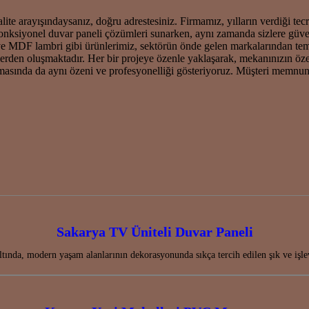
te arayışındaysanız, doğru adrestesiniz. Firmamız, yılların verdiği tec
e fonksiyonel duvar paneli çözümleri sunarken, aynı zamanda sizlere g
 MDF lambri gibi ürünlerimiz, sektörün önde gelen markalarından temin
erden oluşmaktadır. Her bir projeye özenle yaklaşarak, mekanınızın öze
masında da aynı özeni ve profesyonelliği gösteriyoruz. Müşteri memnuniy
Sakarya TV Üniteli Duvar Paneli
altında, modern yaşam alanlarının dekorasyonunda sıkça tercih edilen şık ve 