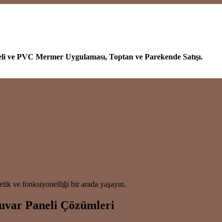
eli ve PVC Mermer Uygulaması, Toptan ve Parekende Satışı.
tik ve fonksiyonelliği bir arada yaşayın.
uvar Paneli Çözümleri