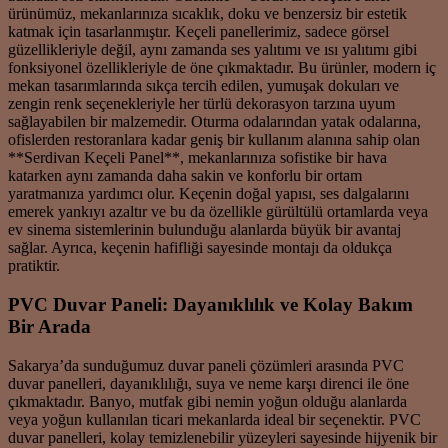
ürünümüz, mekanlarınıza sıcaklık, doku ve benzersiz bir estetik
katmak için tasarlanmıştır. Keçeli panellerimiz, sadece görsel
güzellikleriyle değil, aynı zamanda ses yalıtımı ve ısı yalıtımı gibi
fonksiyonel özellikleriyle de öne çıkmaktadır. Bu ürünler, modern iç
mekan tasarımlarında sıkça tercih edilen, yumuşak dokuları ve
zengin renk seçenekleriyle her türlü dekorasyon tarzına uyum
sağlayabilen bir malzemedir. Oturma odalarından yatak odalarına,
ofislerden restoranlara kadar geniş bir kullanım alanına sahip olan
**Serdivan Keçeli Panel**, mekanlarınıza sofistike bir hava
katarken aynı zamanda daha sakin ve konforlu bir ortam
yaratmanıza yardımcı olur. Keçenin doğal yapısı, ses dalgalarını
emerek yankıyı azaltır ve bu da özellikle gürültülü ortamlarda veya
ev sinema sistemlerinin bulunduğu alanlarda büyük bir avantaj
sağlar. Ayrıca, keçenin hafifliği sayesinde montajı da oldukça
pratiktir.
PVC Duvar Paneli: Dayanıklılık ve Kolay Bakım
Bir Arada
Sakarya’da sunduğumuz duvar paneli çözümleri arasında PVC
duvar panelleri, dayanıklılığı, suya ve neme karşı direnci ile öne
çıkmaktadır. Banyo, mutfak gibi nemin yoğun olduğu alanlarda
veya yoğun kullanılan ticari mekanlarda ideal bir seçenektir. PVC
duvar panelleri, kolay temizlenebilir yüzeyleri sayesinde hijyenik bir