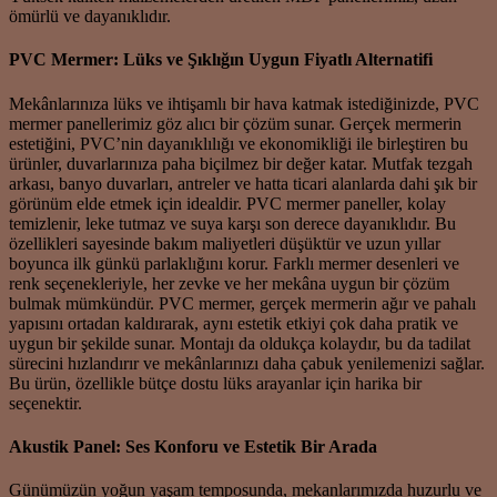
ömürlü ve dayanıklıdır.
PVC Mermer: Lüks ve Şıklığın Uygun Fiyatlı Alternatifi
Mekânlarınıza lüks ve ihtişamlı bir hava katmak istediğinizde, PVC
mermer panellerimiz göz alıcı bir çözüm sunar. Gerçek mermerin
estetiğini, PVC’nin dayanıklılığı ve ekonomikliği ile birleştiren bu
ürünler, duvarlarınıza paha biçilmez bir değer katar. Mutfak tezgah
arkası, banyo duvarları, antreler ve hatta ticari alanlarda dahi şık bir
görünüm elde etmek için idealdir. PVC mermer paneller, kolay
temizlenir, leke tutmaz ve suya karşı son derece dayanıklıdır. Bu
özellikleri sayesinde bakım maliyetleri düşüktür ve uzun yıllar
boyunca ilk günkü parlaklığını korur. Farklı mermer desenleri ve
renk seçenekleriyle, her zevke ve her mekâna uygun bir çözüm
bulmak mümkündür. PVC mermer, gerçek mermerin ağır ve pahalı
yapısını ortadan kaldırarak, aynı estetik etkiyi çok daha pratik ve
uygun bir şekilde sunar. Montajı da oldukça kolaydır, bu da tadilat
sürecini hızlandırır ve mekânlarınızı daha çabuk yenilemenizi sağlar.
Bu ürün, özellikle bütçe dostu lüks arayanlar için harika bir
seçenektir.
Akustik Panel: Ses Konforu ve Estetik Bir Arada
Günümüzün yoğun yaşam temposunda, mekanlarımızda huzurlu ve