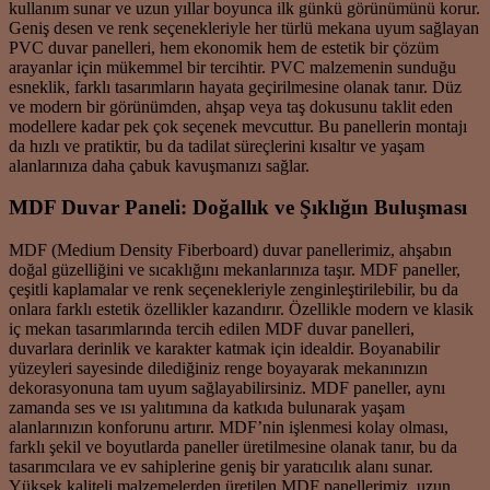
kullanım sunar ve uzun yıllar boyunca ilk günkü görünümünü korur.
Geniş desen ve renk seçenekleriyle her türlü mekana uyum sağlayan
PVC duvar panelleri, hem ekonomik hem de estetik bir çözüm
arayanlar için mükemmel bir tercihtir. PVC malzemenin sunduğu
esneklik, farklı tasarımların hayata geçirilmesine olanak tanır. Düz
ve modern bir görünümden, ahşap veya taş dokusunu taklit eden
modellere kadar pek çok seçenek mevcuttur. Bu panellerin montajı
da hızlı ve pratiktir, bu da tadilat süreçlerini kısaltır ve yaşam
alanlarınıza daha çabuk kavuşmanızı sağlar.
MDF Duvar Paneli: Doğallık ve Şıklığın Buluşması
MDF (Medium Density Fiberboard) duvar panellerimiz, ahşabın
doğal güzelliğini ve sıcaklığını mekanlarınıza taşır. MDF paneller,
çeşitli kaplamalar ve renk seçenekleriyle zenginleştirilebilir, bu da
onlara farklı estetik özellikler kazandırır. Özellikle modern ve klasik
iç mekan tasarımlarında tercih edilen MDF duvar panelleri,
duvarlara derinlik ve karakter katmak için idealdir. Boyanabilir
yüzeyleri sayesinde dilediğiniz renge boyayarak mekanınızın
dekorasyonuna tam uyum sağlayabilirsiniz. MDF paneller, aynı
zamanda ses ve ısı yalıtımına da katkıda bulunarak yaşam
alanlarınızın konforunu artırır. MDF’nin işlenmesi kolay olması,
farklı şekil ve boyutlarda paneller üretilmesine olanak tanır, bu da
tasarımcılara ve ev sahiplerine geniş bir yaratıcılık alanı sunar.
Yüksek kaliteli malzemelerden üretilen MDF panellerimiz, uzun