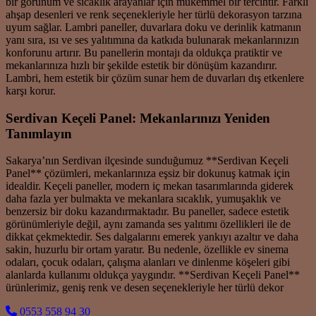
bir görünüm ve sıcaklık arayanlar için mükemmel bir tercihtir. Farklı
ahşap desenleri ve renk seçenekleriyle her türlü dekorasyon tarzına
uyum sağlar. Lambri paneller, duvarlara doku ve derinlik katmanın
yanı sıra, ısı ve ses yalıtımına da katkıda bulunarak mekanlarınızın
konforunu artırır. Bu panellerin montajı da oldukça pratiktir ve
mekanlarınıza hızlı bir şekilde estetik bir dönüşüm kazandırır.
Lambri, hem estetik bir çözüm sunar hem de duvarları dış etkenlere
karşı korur.
Serdivan Keçeli Panel: Mekanlarınızı Yeniden
Tanımlayın
Sakarya’nın Serdivan ilçesinde sunduğumuz **Serdivan Keçeli
Panel** çözümleri, mekanlarınıza eşsiz bir dokunuş katmak için
idealdir. Keçeli paneller, modern iç mekan tasarımlarında giderek
daha fazla yer bulmakta ve mekanlara sıcaklık, yumuşaklık ve
benzersiz bir doku kazandırmaktadır. Bu paneller, sadece estetik
görünümleriyle değil, aynı zamanda ses yalıtımı özellikleri ile de
dikkat çekmektedir. Ses dalgalarını emerek yankıyı azaltır ve daha
sakin, huzurlu bir ortam yaratır. Bu nedenle, özellikle ev sinema
odaları, çocuk odaları, çalışma alanları ve dinlenme köşeleri gibi
alanlarda kullanımı oldukça yaygındır. **Serdivan Keçeli Panel**
ürünlerimiz, geniş renk ve desen seçenekleriyle her türlü dekor
0553 558 94 30