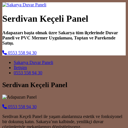
Serdivan Keçeli Panel
Adapazarı başta olmak üzre Sakarya tüm ilçelerinde Duvar
Paneli ve PVC Mermer Uygulaması, Toptan ve Parekende
Satışı.
0553 558 94 30
Main Navigation
Sakarya Duvar Paneli
İletişim
0553 558 94 30
Serdivan Keçeli Panel
0553 558 94 30
Serdivan Keçeli Panel ile yaşam alanlarınıza estetik ve fonksiyonel
bir dokunuş katın. Sakarya’nın kalbinde, yenilikçi duvar
çözümleriyle mekanlarınızı dönüştürüyoruz.