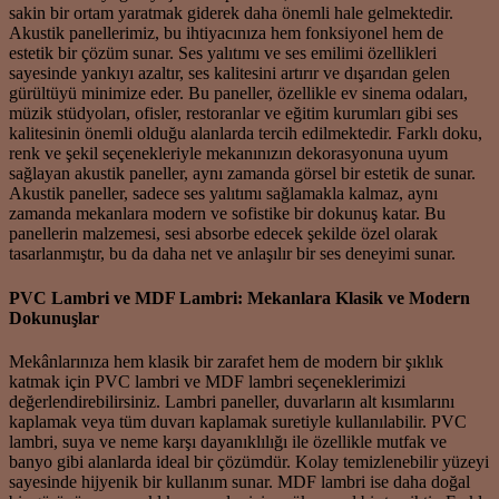
sakin bir ortam yaratmak giderek daha önemli hale gelmektedir.
Akustik panellerimiz, bu ihtiyacınıza hem fonksiyonel hem de
estetik bir çözüm sunar. Ses yalıtımı ve ses emilimi özellikleri
sayesinde yankıyı azaltır, ses kalitesini artırır ve dışarıdan gelen
gürültüyü minimize eder. Bu paneller, özellikle ev sinema odaları,
müzik stüdyoları, ofisler, restoranlar ve eğitim kurumları gibi ses
kalitesinin önemli olduğu alanlarda tercih edilmektedir. Farklı doku,
renk ve şekil seçenekleriyle mekanınızın dekorasyonuna uyum
sağlayan akustik paneller, aynı zamanda görsel bir estetik de sunar.
Akustik paneller, sadece ses yalıtımı sağlamakla kalmaz, aynı
zamanda mekanlara modern ve sofistike bir dokunuş katar. Bu
panellerin malzemesi, sesi absorbe edecek şekilde özel olarak
tasarlanmıştır, bu da daha net ve anlaşılır bir ses deneyimi sunar.
PVC Lambri ve MDF Lambri: Mekanlara Klasik ve Modern
Dokunuşlar
Mekânlarınıza hem klasik bir zarafet hem de modern bir şıklık
katmak için PVC lambri ve MDF lambri seçeneklerimizi
değerlendirebilirsiniz. Lambri paneller, duvarların alt kısımlarını
kaplamak veya tüm duvarı kaplamak suretiyle kullanılabilir. PVC
lambri, suya ve neme karşı dayanıklılığı ile özellikle mutfak ve
banyo gibi alanlarda ideal bir çözümdür. Kolay temizlenebilir yüzeyi
sayesinde hijyenik bir kullanım sunar. MDF lambri ise daha doğal