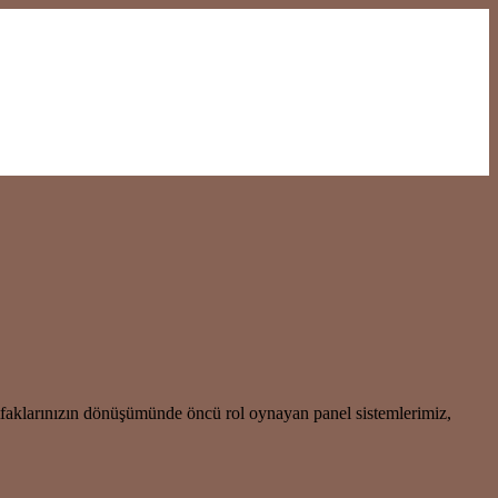
utfaklarınızın dönüşümünde öncü rol oynayan panel sistemlerimiz,