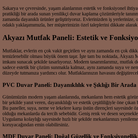
Sakarya ve çevresinde, yaşam alanlarının estetik ve fonksiyonel ihtiy
pratikliği bir arada sunan yenilikçi duvar kaplama çözümleriyle tanınm
zamanda dayanıklı ürünler geliştiriyoruz. Evlerinizden iş yerlerinize,
odaklı yaklaşımımızla, her müşterimizin özel taleplerini dikkate alarak
Akyazı Mutfak Paneli: Estetik ve Fonksiyo
Mutfaklar, evlerin en çok vakit geçirilen ve aynı zamanda en çok dikk
temizlenebilir olması büyük önem taşır. İşte tam bu noktada, Akyazı 
imkanı sunacak şekilde tasarlıyoruz. Modern tasarımlarımız, mutfak do
sadece estetik bir çözüm sunmakla kalmaz, aynı zamanda suya ve neme 
düzeyde tutmanıza yardımcı olur. Mutfaklarınızın havasını değiştirece
PVC Duvar Paneli: Dayanıklılık ve Şıklığı Bir Arada
Günümüzün modern yaşam alanlarında, mekanların hem estetik görün
bir şekilde yanıt veren, dayanıklılığı ve estetik çeşitliliğiyle öne 
Bu paneller, suya, neme ve lekelere karşı üstün dirençleri sayesinde ö
olduğu mekanlarda da tercih sebebidir. Geniş renk ve desen seçenekle
Uygulama kolaylığı sayesinde hızlı bir şekilde mekanlarınızı yenilem
koruyacağından emin olabilirsiniz.
MDF Duvar Paneli: Doğal Güzellik ve Fonksiyonellik