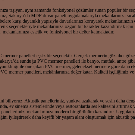
arınıza taşıyan, aynı zamanda fonksiyonel çözümler sunan popüler bir 
mız, Sakarya’da MDF duvar paneli uygulamalarıyla mekanlarınıza sıcakl
rbelere karşı dayanıklı yapısıyla duvarlarınızı koruyarak mekanlarınızın
 renk seçenekleriyle mekanlarınıza özgün bir karakter kazandırmak için 
 mekanlarınıza estetik ve fonksiyonel bir değer katmaktadır.
mermer panelleri eşsiz bir seçenektir. Gerçek mermerin göz alıcı güzell
Sakarya’da sunduğu PVC mermer panelleri ile banyo, mutfak, antre gibi
 dayanıklılığı ile öne çıkan PVC mermer, geleneksel mermere göre daha 
PVC mermer panelleri, mekânlarınıza değer katar. Kaliteli işçiliğimiz 
ni biliyoruz. Akustik panellerimiz, yankıyı azaltarak ve sesin daha den
ında, ev sinema sistemlerinde veya restoranlarda ses kalitesini artırmak v
k panellerimiz, mekanlarınıza modern bir görünüm kazandırır. Uygulama k
ni iyileştirerek daha keyifli bir yaşam alanı oluşturmak için akustik p