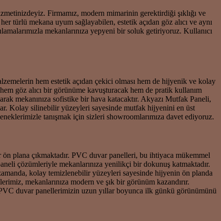
izmetinizdeyiz. Firmamız, modern mimarinin gerektirdiği şıklığı ve
, her türlü mekana uyum sağlayabilen, estetik açıdan göz alıcı ve aynı
gulamalarımızla mekanlarınıza yepyeni bir soluk getiriyoruz. Kullanıcı
malzemelerin hem estetik açıdan çekici olması hem de hijyenik ve kolay
ı hem göz alıcı bir görünüme kavuşturacak hem de pratik kullanım
arak mekanınıza sofistike bir hava katacaktır. Akyazı Mutfak Paneli,
 Kolay silinebilir yüzeyleri sayesinde mutfak hijyenini en üst
çeneklerimizle tanışmak için sizleri showroomlarımıza davet ediyoruz.
ön plana çıkmaktadır. PVC duvar panelleri, bu ihtiyaca mükemmel
paneli çözümleriyle mekanlarınıza yenilikçi bir dokunuş katmaktadır.
 zamanda, kolay temizlenebilir yüzeyleri sayesinde hijyenin ön planda
lerimiz, mekanlarınıza modern ve şık bir görünüm kazandırır.
le, PVC duvar panellerimizin uzun yıllar boyunca ilk günkü görünümünü