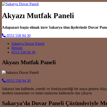
Akyazı Mutfak Paneli
Adapazarı başta olmak üzre Sakarya tüm ilçelerinde Duvar Pan
0553 558 94 30
Main Navigation
Sakarya Duvar Paneli
İletişim
0553 558 94 30
Akyazı Mutfak Paneli
0553 558 94 30
Sakarya’nın kalbinde, estetik ve fonksiyonelliği bir araya getiren A
modern tasarımları ve üstün malzeme kalitesiyle öne çıkıyor.
Sakarya’da Duvar Paneli Çözümleriyle Me