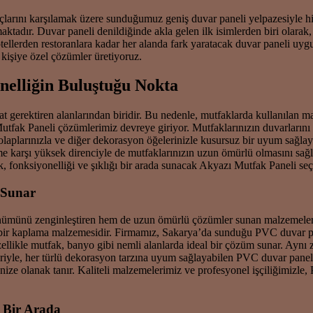
açlarını karşılamak üzere sunduğumuz geniş duvar paneli yelpazesiyle h
aktadır. Duvar paneli denildiğinde akla gelen ilk isimlerden biri olarak
 otellerden restoranlara kadar her alanda fark yaratacak duvar paneli uy
 kişiye özel çözümler üretiyoruz.
nelliğin Buluştuğu Nokta
at gerektiren alanlarından biridir. Bu nedenle, mutfaklarda kullanılan 
Mutfak Paneli çözümlerimiz devreye giriyor. Mutfaklarınızın duvarların
laplarınızla ve diğer dekorasyon öğelerinizle kusursuz bir uyum sağlay
karşı yüksek direnciyle de mutfaklarınızın uzun ömürlü olmasını sağlar.
k, fonksiyonelliği ve şıklığı bir arada sunacak Akyazı Mutfak Paneli se
 Sunar
ümünü zenginleştiren hem de uzun ömürlü çözümler sunan malzemeler 
çıkan bir kaplama malzemesidir. Firmamız, Sakarya’da sunduğu PVC duvar 
zellikle mutfak, banyo gibi nemli alanlarda ideal bir çözüm sunar. Aynı
riyle, her türlü dekorasyon tarzına uyum sağlayabilen PVC duvar panel
enize olanak tanır. Kaliteli malzemelerimiz ve profesyonel işçiliğimiz
 Bir Arada