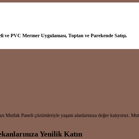
eli ve PVC Mermer Uygulaması, Toptan ve Parekende Satışı.
kyazı Mutfak Paneli çözümleriyle yaşam alanlarınıza değer katıyoruz. M
kanlarınıza Yenilik Katın