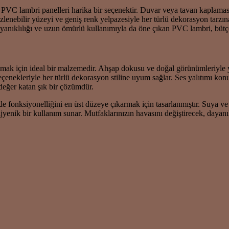
zde PVC lambri panelleri harika bir seçenektir. Duvar veya tavan kaplama
mizlenebilir yüzeyi ve geniş renk yelpazesiyle her türlü dekorasyon tarz
anıklılığı ve uzun ömürlü kullanımıyla da öne çıkan PVC lambri, bütç
şımak için ideal bir malzemedir. Ahşap dokusu ve doğal görünümleriyle 
eçenekleriyle her türlü dekorasyon stiline uyum sağlar. Ses yalıtımı kon
eğer katan şık bir çözümdür.
fonksiyonelliğini en üst düzeye çıkarmak için tasarlanmıştır. Suya ve 
yenik bir kullanım sunar. Mutfaklarınızın havasını değiştirecek, dayanı