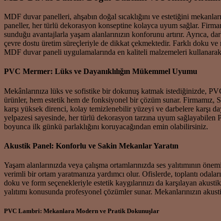
MDF duvar panelleri, ahşabın doğal sıcaklığını ve estetiğini mekanl
paneller, her türlü dekorasyon konseptine kolayca uyum sağlar. Firma
sunduğu avantajlarla yaşam alanlarınızın konforunu artırır. Ayrıca, da
çevre dostu üretim süreçleriyle de dikkat çekmektedir. Farklı doku ve
MDF duvar paneli uygulamalarında en kaliteli malzemeleri kullanarak,
PVC Mermer: Lüks ve Dayanıklılığın Mükemmel Uyumu
Mekânlarınıza lüks ve sofistike bir dokunuş katmak istediğinizde, PVC 
ürünler, hem estetik hem de fonksiyonel bir çözüm sunar. Firmamız, 
karşı yüksek direnci, kolay temizlenebilir yüzeyi ve darbelere karşı
yelpazesi sayesinde, her türlü dekorasyon tarzına uyum sağlayabilen 
boyunca ilk günkü parlaklığını koruyacağından emin olabilirsiniz.
Akustik Panel: Konforlu ve Sakin Mekanlar Yaratın
Yaşam alanlarınızda veya çalışma ortamlarınızda ses yalıtımının önemi
verimli bir ortam yaratmanıza yardımcı olur. Ofislerde, toplantı odalar
doku ve form seçenekleriyle estetik kaygılarınızı da karşılayan akusti
yalıtımı konusunda profesyonel çözümler sunar. Mekanlarınızın akustiği
PVC Lambri: Mekanlara Modern ve Pratik Dokunuşlar