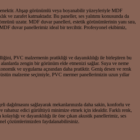
seçenektir. Ahşap görünümlü veya boyanabilir yüzeyleriyle MDF
ık ve zarafet katmaktadır. Bu paneller, ses yalıtımı konusunda da
 ömrünü uzatır. MDF duvar panelleri, estetik görünümlerinin yanı sıra,
MDF duvar panellerimiz ideal bir tercihtir. Profesyonel ekibimiz,
iğini, PVC malzemenin pratikliği ve dayanıklılığı ile birleştiren bu
 alanlarda zengin bir görünüm elde etmenizi sağlar. Suya ve neme
ekonomik ve uygulama açısından daha pratiktir. Geniş desen ve renk
ve üstün malzeme seçimiyle, PVC mermer panellerimizin uzun yıllar
geli dağılmasını sağlayarak mekanlarınızda daha sakin, konforlu ve
e rahatsız edici gürültüyü minimize etmek için idealdir. Farklı renk,
olaylığı ve dayanıklılığı ile öne çıkan akustik panellerimiz, ses
anel çözümlerimizden faydalanabilirsiniz.