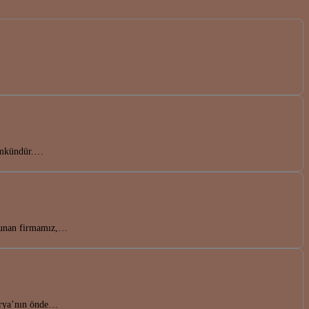
mümkündür.…
 sunan firmamız,…
karya’nın önde…