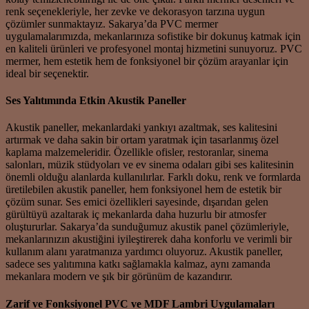
renk seçenekleriyle, her zevke ve dekorasyon tarzına uygun
çözümler sunmaktayız. Sakarya’da PVC mermer
uygulamalarımızda, mekanlarınıza sofistike bir dokunuş katmak için
en kaliteli ürünleri ve profesyonel montaj hizmetini sunuyoruz. PVC
mermer, hem estetik hem de fonksiyonel bir çözüm arayanlar için
ideal bir seçenektir.
Ses Yalıtımında Etkin Akustik Paneller
Akustik paneller, mekanlardaki yankıyı azaltmak, ses kalitesini
artırmak ve daha sakin bir ortam yaratmak için tasarlanmış özel
kaplama malzemeleridir. Özellikle ofisler, restoranlar, sinema
salonları, müzik stüdyoları ve ev sinema odaları gibi ses kalitesinin
önemli olduğu alanlarda kullanılırlar. Farklı doku, renk ve formlarda
üretilebilen akustik paneller, hem fonksiyonel hem de estetik bir
çözüm sunar. Ses emici özellikleri sayesinde, dışarıdan gelen
gürültüyü azaltarak iç mekanlarda daha huzurlu bir atmosfer
oluştururlar. Sakarya’da sunduğumuz akustik panel çözümleriyle,
mekanlarınızın akustiğini iyileştirerek daha konforlu ve verimli bir
kullanım alanı yaratmanıza yardımcı oluyoruz. Akustik paneller,
sadece ses yalıtımına katkı sağlamakla kalmaz, aynı zamanda
mekanlara modern ve şık bir görünüm de kazandırır.
Zarif ve Fonksiyonel PVC ve MDF Lambri Uygulamaları