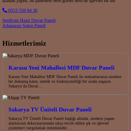
azaltan yapısı, bu panellere hem görsel hem de işlevsel bir üst
0553 558 94 30
Post navigation
Serdivan Hazır Duvar Paneli
Adapazarı Salon Paneli
Hizmetlerimiz
Karasu Yeni Mahallesi MDF Duvar Paneli
Karasu Yeni Mahallesi MDF Duvar Paneli ile mekanlarınıza modern
bir dokunuş katın, estetik ve fonksiyonelliği bir arada yaşayın.
Sakarya’da Duvar…
Sakarya TV Üniteli Duvar Paneli
Sakarya TV Üniteli Duvar Paneli başlığı altında, modern yaşam
alanlarının dekorasyonunda sıkça tercih edilen şık ve işlevsel
çözümleri vurgulamak mümkündür.…