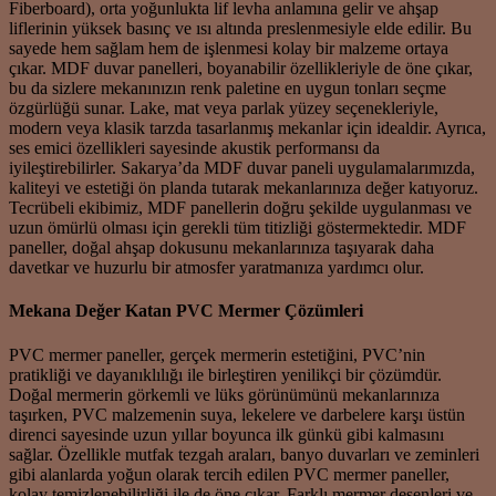
Fiberboard), orta yoğunlukta lif levha anlamına gelir ve ahşap
liflerinin yüksek basınç ve ısı altında preslenmesiyle elde edilir. Bu
sayede hem sağlam hem de işlenmesi kolay bir malzeme ortaya
çıkar. MDF duvar panelleri, boyanabilir özellikleriyle de öne çıkar,
bu da sizlere mekanınızın renk paletine en uygun tonları seçme
özgürlüğü sunar. Lake, mat veya parlak yüzey seçenekleriyle,
modern veya klasik tarzda tasarlanmış mekanlar için idealdir. Ayrıca,
ses emici özellikleri sayesinde akustik performansı da
iyileştirebilirler. Sakarya’da MDF duvar paneli uygulamalarımızda,
kaliteyi ve estetiği ön planda tutarak mekanlarınıza değer katıyoruz.
Tecrübeli ekibimiz, MDF panellerin doğru şekilde uygulanması ve
uzun ömürlü olması için gerekli tüm titizliği göstermektedir. MDF
paneller, doğal ahşap dokusunu mekanlarınıza taşıyarak daha
davetkar ve huzurlu bir atmosfer yaratmanıza yardımcı olur.
Mekana Değer Katan PVC Mermer Çözümleri
PVC mermer paneller, gerçek mermerin estetiğini, PVC’nin
pratikliği ve dayanıklılığı ile birleştiren yenilikçi bir çözümdür.
Doğal mermerin görkemli ve lüks görünümünü mekanlarınıza
taşırken, PVC malzemenin suya, lekelere ve darbelere karşı üstün
direnci sayesinde uzun yıllar boyunca ilk günkü gibi kalmasını
sağlar. Özellikle mutfak tezgah araları, banyo duvarları ve zeminleri
gibi alanlarda yoğun olarak tercih edilen PVC mermer paneller,
kolay temizlenebilirliği ile de öne çıkar. Farklı mermer desenleri ve