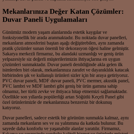
Mekanlarınıza Değer Katan Çözümler:
Duvar Paneli Uygulamaları
Günümüz modern yaşam alanlarında estetik kaygılar ve
fonksiyonellik bir arada aranmaktadır. Bu noktada duvar panelleri,
mekanların atmosferini baştan aşağı değiştirebilen, aynı zamanda
pratik çözümler sunan önemli bir dekorasyon öğesi haline gelmiştir.
Sakarya merkezli firmamız, bu alandaki uzmanlığı ve geniş ürün
yelpazesiyle siz değerli müşterilerimizin ihtiyaçlarına en uygun
çözümleri sunmaktadır. Duvar paneli denildiğinde akla gelen ilk
isimlerden biri olarak, mekanlarınıza zarafet ve dayanıklılık katacak
birbirinden şık ve kullanışlı ürünleri sizler için bir araya getiriyoruz.
PVC duvar paneli, MDF duvar paneli, PVC mermer, akustik panel,
PVC lambri ve MDF lambri gibi geniş bir ürün gamına sahip
olmamız, her türlü zevke ve ihtiyaca hitap etmemizi sağlamaktadır.
Özellikle son yıllarda popülerliği artan Söğütlü Keçeli Panel gibi
özel ürünlerimizle de mekanlarınıza benzersiz bir dokunuş
katıyoruz.
Duvar panelleri, sadece estetik bir görünüm sunmakla kalmaz, aynı
zamanda mekanların ses ve ısı yalıtımına da katkıda bulunur. Bu
sayede daha konforlu ve yaşanabilir alanlar yaratılır. Firmamız,
Sakarya ve çevresinde sunduğu kaliteli hizmet ve ürünlerle müşteri