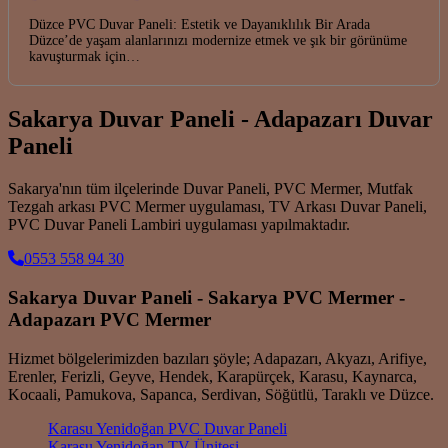
Düzce PVC Duvar Paneli: Estetik ve Dayanıklılık Bir Arada
Düzce’de yaşam alanlarınızı modernize etmek ve şık bir görünüme
kavuşturmak için…
Sakarya Duvar Paneli - Adapazarı Duvar
Paneli
Sakarya'nın tüm ilçelerinde Duvar Paneli, PVC Mermer, Mutfak
Tezgah arkası PVC Mermer uygulaması, TV Arkası Duvar Paneli,
PVC Duvar Paneli Lambiri uygulaması yapılmaktadır.
0553 558 94 30
Sakarya Duvar Paneli - Sakarya PVC Mermer -
Adapazarı PVC Mermer
Hizmet bölgelerimizden bazıları şöyle; Adapazarı, Akyazı, Arifiye,
Erenler, Ferizli, Geyve, Hendek, Karapürçek, Karasu, Kaynarca,
Kocaali, Pamukova, Sapanca, Serdivan, Söğütlü, Taraklı ve Düzce.
Karasu Yenidoğan PVC Duvar Paneli
Karasu Yenidoğan TV Ünitesi