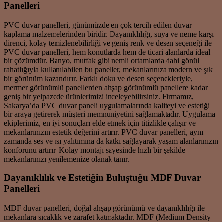
Panelleri
PVC duvar panelleri, günümüzde en çok tercih edilen duvar
kaplama malzemelerinden biridir. Dayanıklılığı, suya ve neme karşı
direnci, kolay temizlenebilirliği ve geniş renk ve desen seçeneği ile
PVC duvar panelleri, hem konutlarda hem de ticari alanlarda ideal
bir çözümdür. Banyo, mutfak gibi nemli ortamlarda dahi gönül
rahatlığıyla kullanılabilen bu paneller, mekanlarınıza modern ve şık
bir görünüm kazandırır. Farklı doku ve desen seçenekleriyle,
mermer görünümlü panellerden ahşap görünümlü panellere kadar
geniş bir yelpazede ürünlerimizi inceleyebilirsiniz. Firmamız,
Sakarya’da PVC duvar paneli uygulamalarında kaliteyi ve estetiği
bir araya getirerek müşteri memnuniyetini sağlamaktadır. Uygulama
ekiplerimiz, en iyi sonuçları elde etmek için titizlikle çalışır ve
mekanlarınızın estetik değerini artırır. PVC duvar panelleri, aynı
zamanda ses ve ısı yalıtımına da katkı sağlayarak yaşam alanlarınızın
konforunu artırır. Kolay montajı sayesinde hızlı bir şekilde
mekanlarınızı yenilemenize olanak tanır.
Dayanıklılık ve Estetiğin Buluştuğu MDF Duvar
Panelleri
MDF duvar panelleri, doğal ahşap görünümü ve dayanıklılığı ile
mekanlara sıcaklık ve zarafet katmaktadır. MDF (Medium Density