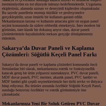
memnuniyetini en üst düzeyde tutmayı hedeflemektedir. Uygulama
ekiplerimiz, alanında uzman ve deneyimli kişilerden oluşmaktadır.
Bu sayede panellerin montajı titizlikle ve profesyonelce
gerçekleştirilir, uzun ömürlü bir kullanım garanti edilir.
Mekanlarınızın tarzına ve kullanım amacına göre en uygun panel
seçimi konusunda da sizlere rehberlik etmekteyiz. İster modern bir
görünüm, ister klasik bir dokunuş arıyor olun, duvar paneli
çözümlerimizle hayalinizdeki mekanı gerçeğe dönüştürmeniz
mümkün.
Sakarya’da Duvar Paneli ve Kaplama
Çözümleri: Söğütlü Keçeli Panel Farkı
Sakarya’da duvar paneli ve kaplama çözümleri konusunda öncü
firmalardan biri olarak, mekanlarınıza estetik ve fonksiyonellik
katacak geniş bir ürün yelpazesi sunmaktayız. PVC duvar paneli,
MDF duvar paneli, PVC mermer, akustik panel, PVC lambri ve
MDF lambri gibi çeşitli seçeneklerimizle her türlü zevke ve ihtiyaca
hitap ediyoruz. Bu ürünler arasında özellikle Söğütlü Keçeli Panel,
sunduğu benzersiz özellikler ve estetik görünümüyle öne
çıkmaktadır.
Mekanlarınıza Yeni Bir Soluk Getiren PVC Duvar