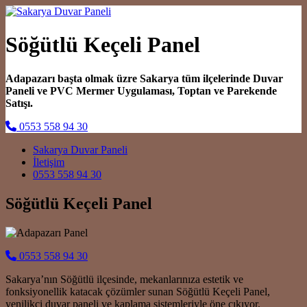
Söğütlü Keçeli Panel
Adapazarı başta olmak üzre Sakarya tüm ilçelerinde Duvar
Paneli ve PVC Mermer Uygulaması, Toptan ve Parekende
Satışı.
0553 558 94 30
Main Navigation
Sakarya Duvar Paneli
İletişim
0553 558 94 30
Söğütlü Keçeli Panel
0553 558 94 30
Sakarya’nın Söğütlü ilçesinde, mekanlarınıza estetik ve
fonksiyonellik katacak çözümler sunan Söğütlü Keçeli Panel,
yenilikçi duvar paneli ve kaplama sistemleriyle öne çıkıyor.