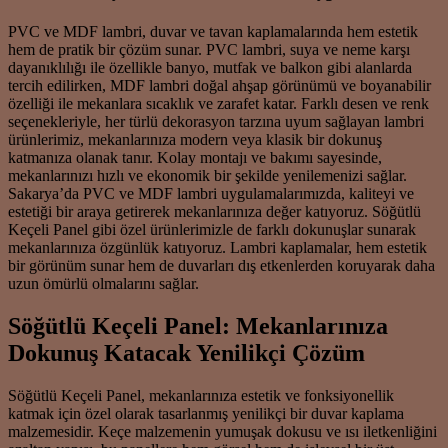
PVC ve MDF lambri, duvar ve tavan kaplamalarında hem estetik
hem de pratik bir çözüm sunar. PVC lambri, suya ve neme karşı
dayanıklılığı ile özellikle banyo, mutfak ve balkon gibi alanlarda
tercih edilirken, MDF lambri doğal ahşap görünümü ve boyanabilir
özelliği ile mekanlara sıcaklık ve zarafet katar. Farklı desen ve renk
seçenekleriyle, her türlü dekorasyon tarzına uyum sağlayan lambri
ürünlerimiz, mekanlarınıza modern veya klasik bir dokunuş
katmanıza olanak tanır. Kolay montajı ve bakımı sayesinde,
mekanlarınızı hızlı ve ekonomik bir şekilde yenilemenizi sağlar.
Sakarya’da PVC ve MDF lambri uygulamalarımızda, kaliteyi ve
estetiği bir araya getirerek mekanlarınıza değer katıyoruz. Söğütlü
Keçeli Panel gibi özel ürünlerimizle de farklı dokunuşlar sunarak
mekanlarınıza özgünlük katıyoruz. Lambri kaplamalar, hem estetik
bir görünüm sunar hem de duvarları dış etkenlerden koruyarak daha
uzun ömürlü olmalarını sağlar.
Söğütlü Keçeli Panel: Mekanlarınıza
Dokunuş Katacak Yenilikçi Çözüm
Söğütlü Keçeli Panel, mekanlarınıza estetik ve fonksiyonellik
katmak için özel olarak tasarlanmış yenilikçi bir duvar kaplama
malzemesidir. Keçe malzemenin yumuşak dokusu ve ısı iletkenliğini