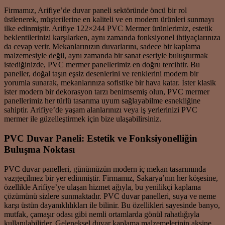
Firmamız, Arifiye’de duvar paneli sektöründe öncü bir rol
üstlenerek, müşterilerine en kaliteli ve en modern ürünleri sunmayı
ilke edinmiştir. Arifiye 122×244 PVC Mermer ürünlerimiz, estetik
beklentilerinizi karşılarken, aynı zamanda fonksiyonel ihtiyaçlarınıza
da cevap verir. Mekanlarınızın duvarlarını, sadece bir kaplama
malzemesiyle değil, aynı zamanda bir sanat eseriyle buluşturmak
istediğinizde, PVC mermer panellerimiz en doğru tercihtir. Bu
paneller, doğal taşın eşsiz desenlerini ve renklerini modern bir
yorumla sunarak, mekanlarınıza sofistike bir hava katar. İster klasik
ister modern bir dekorasyon tarzı benimsemiş olun, PVC mermer
panellerimiz her türlü tasarıma uyum sağlayabilme esnekliğine
sahiptir. Arifiye’de yaşam alanlarınızı veya iş yerlerinizi PVC
mermer ile güzelleştirmek için bize ulaşabilirsiniz.
PVC Duvar Paneli: Estetik ve Fonksiyonelliğin
Buluşma Noktası
PVC duvar panelleri, günümüzün modern iç mekan tasarımında
vazgeçilmez bir yer edinmiştir. Firmamız, Sakarya’nın her köşesine,
özellikle Arifiye’ye ulaşan hizmet ağıyla, bu yenilikçi kaplama
çözümünü sizlere sunmaktadır. PVC duvar panelleri, suya ve neme
karşı üstün dayanıklılıkları ile bilinir. Bu özellikleri sayesinde banyo,
mutfak, çamaşır odası gibi nemli ortamlarda gönül rahatlığıyla
kullanılabilirler. Geleneksel duvar kaplama malzemelerinin aksine,