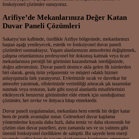
fonksiyonel çözümler sunuyoruz.
Arifiye’de Mekanlarınıza Değer Katan
Duvar Paneli Çözümleri
Sakarya’nın kalbinde, özellikle Arifiye bölgesinde, mekanlarınızı
baştan aşağı yenileyecek, estetik ve fonksiyonel duvar paneli
çözümleri sunmaktayız. Yaşam alanlarınızın atmosferini değiştirmek,
çalışma ortamlarınıza profesyonel bir dokunuş katmak veya ticari
mekanlarınıza prestijli bir görünüm kazandırmak istediğinizde,
doğru adrestesiniz. Duvar paneli denince akla gelen ilk isimlerden
biri olarak, geniş ürün yelpazemiz ve müşteri odaklı hizmet
anlayışımızla fark yaratıyoruz. Evlerinizde sıcak ve davetkar bir
atmosfer yaratmak, ofislerinizde verimliliği artıracak şık tasarımlar
sunmak veya restoran, kafe gibi sosyal alanlarda misafirlerinizi
etkileyecek benzersiz görünümler elde etmek için sunduğumuz
çözümler, her zevke ve ihtiyaca hitap etmektedir.
Duvar paneli uygulamaları, mekanlara hem estetik bir değer katar
hem de pratik avantajlar sunar. Geleneksel duvar kaplama
yöntemlerine kıyasla daha hızlı, daha temiz ve daha ekonomik bir
çözüm olan duvar panelleri, aynı zamanda ses ve ısı yalıtımı gibi
önemli fonksiyonel özelliklere de sahiptir. Bu sayede hem enerji
tasarrufu sağlar hem de yaşam alanlarınızın konforunu artırırsınız.