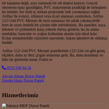
bir kaplama değil, aynı zamanda bir stil ifadesi katıyor. Gerçek
mermerin eşsiz güzelliğini, PVC malzemenin pratikliği ile birleştiren
bu ürünler, her türlü iç mekan projesinde fark yaratmanızı sağlar.
Arifiye’de evinizi, ofisinizi veya ticari alanınızı yenilerken, Arifiye
122×244 PVC Mermer ile hem zamansız bir şıklık yakalayabilir
hem de uzun ömürlü bir çözüm elde edebilirsiniz. Bu paneller, suya,
lekelere ve çizilmelere karşı yüksek direnç gösterir, bu da onları
mutfaklar, banyolar ve yoğun kullanılan alanlar için ideal kılar.
Kolay temizlenebilir yüzeyleri sayesinde, bakım işlemleri de oldukça
basittir.
Arifiye 122×244 PVC Mermer panellerinin 122×244 cm gibi geniş
ölçüleri, daha az derz çizgisi anlamına gelir. Bu, daha kesintisiz ve
lüks bir görünüm sunar. Farklı m
0553 558 94 30
Post navigation
Akyazı Ahşap Duvar Paneli
Erenler Hazır Duvar Paneli
Hizmetlerimiz