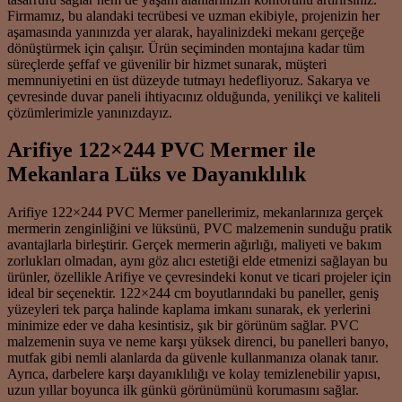
Firmamız, bu alandaki tecrübesi ve uzman ekibiyle, projenizin her
aşamasında yanınızda yer alarak, hayalinizdeki mekanı gerçeğe
dönüştürmek için çalışır. Ürün seçiminden montajına kadar tüm
süreçlerde şeffaf ve güvenilir bir hizmet sunarak, müşteri
memnuniyetini en üst düzeyde tutmayı hedefliyoruz. Sakarya ve
çevresinde duvar paneli ihtiyacınız olduğunda, yenilikçi ve kaliteli
çözümlerimizle yanınızdayız.
Arifiye 122×244 PVC Mermer ile
Mekanlara Lüks ve Dayanıklılık
Arifiye 122×244 PVC Mermer panellerimiz, mekanlarınıza gerçek
mermerin zenginliğini ve lüksünü, PVC malzemenin sunduğu pratik
avantajlarla birleştirir. Gerçek mermerin ağırlığı, maliyeti ve bakım
zorlukları olmadan, aynı göz alıcı estetiği elde etmenizi sağlayan bu
ürünler, özellikle Arifiye ve çevresindeki konut ve ticari projeler için
ideal bir seçenektir. 122×244 cm boyutlarındaki bu paneller, geniş
yüzeyleri tek parça halinde kaplama imkanı sunarak, ek yerlerini
minimize eder ve daha kesintisiz, şık bir görünüm sağlar. PVC
malzemenin suya ve neme karşı yüksek direnci, bu panelleri banyo,
mutfak gibi nemli alanlarda da güvenle kullanmanıza olanak tanır.
Ayrıca, darbelere karşı dayanıklılığı ve kolay temizlenebilir yapısı,
uzun yıllar boyunca ilk günkü görünümünü korumasını sağlar.