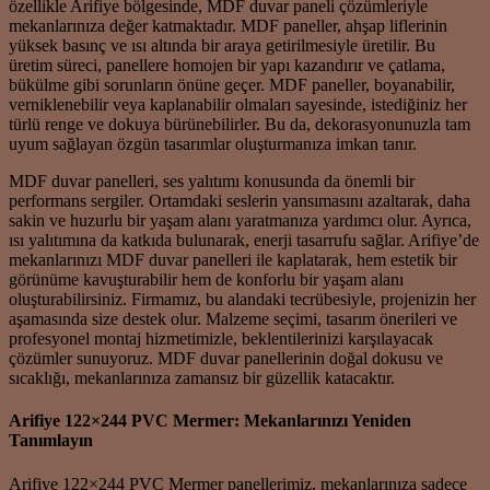
özellikle Arifiye bölgesinde, MDF duvar paneli çözümleriyle
mekanlarınıza değer katmaktadır. MDF paneller, ahşap liflerinin
yüksek basınç ve ısı altında bir araya getirilmesiyle üretilir. Bu
üretim süreci, panellere homojen bir yapı kazandırır ve çatlama,
bükülme gibi sorunların önüne geçer. MDF paneller, boyanabilir,
verniklenebilir veya kaplanabilir olmaları sayesinde, istediğiniz her
türlü renge ve dokuya bürünebilirler. Bu da, dekorasyonunuzla tam
uyum sağlayan özgün tasarımlar oluşturmanıza imkan tanır.
MDF duvar panelleri, ses yalıtımı konusunda da önemli bir
performans sergiler. Ortamdaki seslerin yansımasını azaltarak, daha
sakin ve huzurlu bir yaşam alanı yaratmanıza yardımcı olur. Ayrıca,
ısı yalıtımına da katkıda bulunarak, enerji tasarrufu sağlar. Arifiye’de
mekanlarınızı MDF duvar panelleri ile kaplatarak, hem estetik bir
görünüme kavuşturabilir hem de konforlu bir yaşam alanı
oluşturabilirsiniz. Firmamız, bu alandaki tecrübesiyle, projenizin her
aşamasında size destek olur. Malzeme seçimi, tasarım önerileri ve
profesyonel montaj hizmetimizle, beklentilerinizi karşılayacak
çözümler sunuyoruz. MDF duvar panellerinin doğal dokusu ve
sıcaklığı, mekanlarınıza zamansız bir güzellik katacaktır.
Arifiye 122×244 PVC Mermer: Mekanlarınızı Yeniden
Tanımlayın
Arifiye 122×244 PVC Mermer panellerimiz, mekanlarınıza sadece