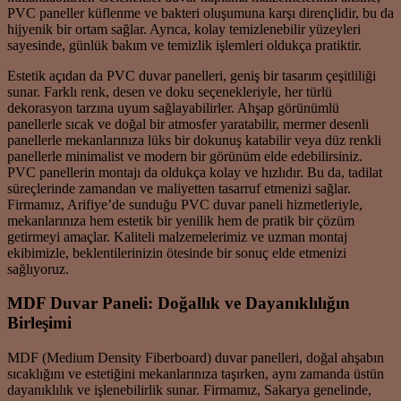
PVC paneller küflenme ve bakteri oluşumuna karşı dirençlidir, bu da
hijyenik bir ortam sağlar. Ayrıca, kolay temizlenebilir yüzeyleri
sayesinde, günlük bakım ve temizlik işlemleri oldukça pratiktir.
Estetik açıdan da PVC duvar panelleri, geniş bir tasarım çeşitliliği
sunar. Farklı renk, desen ve doku seçenekleriyle, her türlü
dekorasyon tarzına uyum sağlayabilirler. Ahşap görünümlü
panellerle sıcak ve doğal bir atmosfer yaratabilir, mermer desenli
panellerle mekanlarınıza lüks bir dokunuş katabilir veya düz renkli
panellerle minimalist ve modern bir görünüm elde edebilirsiniz.
PVC panellerin montajı da oldukça kolay ve hızlıdır. Bu da, tadilat
süreçlerinde zamandan ve maliyetten tasarruf etmenizi sağlar.
Firmamız, Arifiye’de sunduğu PVC duvar paneli hizmetleriyle,
mekanlarınıza hem estetik bir yenilik hem de pratik bir çözüm
getirmeyi amaçlar. Kaliteli malzemelerimiz ve uzman montaj
ekibimizle, beklentilerinizin ötesinde bir sonuç elde etmenizi
sağlıyoruz.
MDF Duvar Paneli: Doğallık ve Dayanıklılığın
Birleşimi
MDF (Medium Density Fiberboard) duvar panelleri, doğal ahşabın
sıcaklığını ve estetiğini mekanlarınıza taşırken, aynı zamanda üstün
dayanıklılık ve işlenebilirlik sunar. Firmamız, Sakarya genelinde,