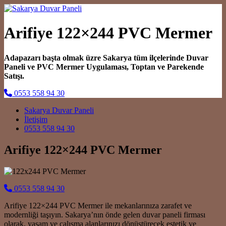
Arifiye 122×244 PVC Mermer
Adapazarı başta olmak üzre Sakarya tüm ilçelerinde Duvar
Paneli ve PVC Mermer Uygulaması, Toptan ve Parekende
Satışı.
0553 558 94 30
Main Navigation
Sakarya Duvar Paneli
İletişim
0553 558 94 30
Arifiye 122×244 PVC Mermer
0553 558 94 30
Arifiye 122×244 PVC Mermer ile mekanlarınıza zarafet ve
modernliği taşıyın. Sakarya’nın önde gelen duvar paneli firması
olarak, yaşam ve çalışma alanlarınızı dönüştürecek estetik ve