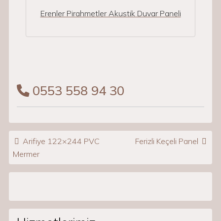
Erenler Pirahmetler Akustik Duvar Paneli
0553 558 94 30
Post navigation
Arifiye 122×244 PVC
Ferizli Keçeli Panel
Mermer