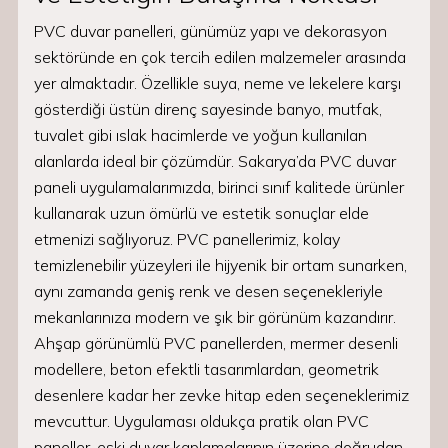
PVC duvar panelleri, günümüz yapı ve dekorasyon
sektöründe en çok tercih edilen malzemeler arasında
yer almaktadır. Özellikle suya, neme ve lekelere karşı
gösterdiği üstün direnç sayesinde banyo, mutfak,
tuvalet gibi ıslak hacimlerde ve yoğun kullanılan
alanlarda ideal bir çözümdür. Sakarya’da PVC duvar
paneli uygulamalarımızda, birinci sınıf kalitede ürünler
kullanarak uzun ömürlü ve estetik sonuçlar elde
etmenizi sağlıyoruz. PVC panellerimiz, kolay
temizlenebilir yüzeyleri ile hijyenik bir ortam sunarken,
aynı zamanda geniş renk ve desen seçenekleriyle
mekanlarınıza modern ve şık bir görünüm kazandırır.
Ahşap görünümlü PVC panellerden, mermer desenli
modellere, beton efektli tasarımlardan, geometrik
desenlere kadar her zevke hitap eden seçeneklerimiz
mevcuttur. Uygulaması oldukça pratik olan PVC
paneller, eski duvar kaplamalarının üzerine doğrudan