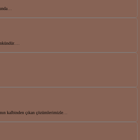
onunda…
mümkündür.…
a’nın kalbinden çıkan çözümlerimizle…