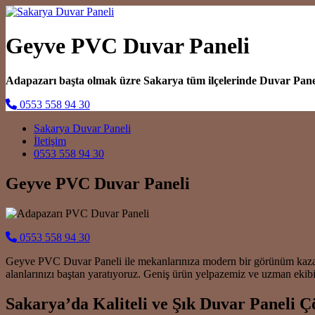
Geyve PVC Duvar Paneli
Adapazarı başta olmak üzre Sakarya tüm ilçelerinde Duvar Pan
0553 558 94 30
Main Navigation
Sakarya Duvar Paneli
İletişim
0553 558 94 30
Geyve PVC Duvar Paneli
0553 558 94 30
Geyve PVC Duvar Paneli ile mekanlarınıza modern bir görünüm kazandırı
alanlarınızı baştan yaratıyoruz. Geniş ürün yelpazemiz ve uzman eki
Sakarya’da Kaliteli ve Şık Duvar Paneli 