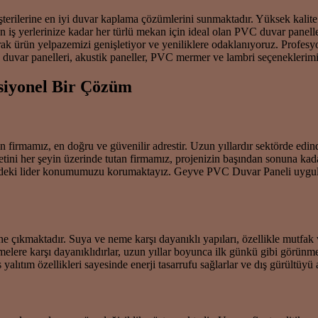
şterilerine en iyi duvar kaplama çözümlerini sunmaktadır. Yüksek kalite 
en iş yerlerinize kadar her türlü mekan için ideal olan PVC duvar panelle
larak ürün yelpazemizi genişletiyor ve yeniliklere odaklanıyoruz. Profes
uvar panelleri, akustik paneller, PVC mermer ve lambri seçeneklerimi
siyonel Bir Çözüm
n firmamız, en doğru ve güvenilir adrestir. Uzun yıllardır sektörde e
i her şeyin üzerinde tutan firmamız, projenizin başından sonuna kadar 
ölgedeki lider konumumuzu korumaktayız. Geyve PVC Duvar Paneli uygula
e çıkmaktadır. Suya ve neme karşı dayanıklı yapıları, özellikle mutfak v
melere karşı dayanıklıdırlar, uzun yıllar boyunca ilk günkü gibi görünmel
alıtım özellikleri sayesinde enerji tasarrufu sağlarlar ve dış gürültüyü az