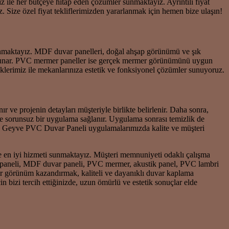
ız ile her bütçeye hitap eden çözümler sunmaktayız. Ayrıntılı fiyat
z. Size özel fiyat tekliflerimizden yararlanmak için hemen bize ulaşın!
sunmaktayız. MDF duvar panelleri, doğal ahşap görünümü ve şık
mler sunar. PVC mermer paneller ise gerçek mermer görünümünü uygun
klerimiz ile mekanlarınıza estetik ve fonksiyonel çözümler sunuyoruz.
 ve projenin detayları müşteriyle birlikte belirlenir. Daha sonra,
 ve sorunsuz bir uygulama sağlanır. Uygulama sonrası temizlik de
rız. Geyve PVC Duvar Paneli uygulamalarımızda kalite ve müşteri
ze en iyi hizmeti sunmaktayız. Müşteri memnuniyeti odaklı çalışma
var paneli, MDF duvar paneli, PVC mermer, akustik panel, PVC lambri
ir görünüm kazandırmak, kaliteli ve dayanıklı duvar kaplama
 bizi tercih ettiğinizde, uzun ömürlü ve estetik sonuçlar elde