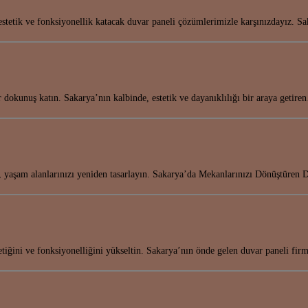
 estetik ve fonksiyonellik katacak duvar paneli çözümlerimizle karşınızdayız. 
r dokunuş katın. Sakarya’nın kalbinde, estetik ve dayanıklılığı bir araya getir
, yaşam alanlarınızı yeniden tasarlayın. Sakarya’da Mekanlarınızı Dönüştüren
etiğini ve fonksiyonelliğini yükseltin. Sakarya’nın önde gelen duvar paneli fi