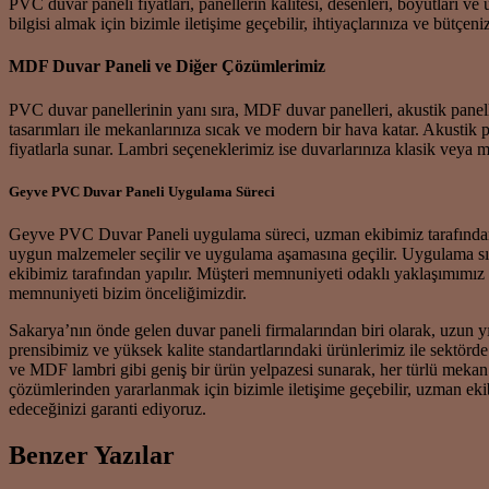
PVC duvar paneli fiyatları, panellerin kalitesi, desenleri, boyutları v
bilgisi almak için bizimle iletişime geçebilir, ihtiyaçlarınıza ve büt
MDF Duvar Paneli ve Diğer Çözümlerimiz
PVC duvar panellerinin yanı sıra, MDF duvar panelleri, akustik pane
tasarımları ile mekanlarınıza sıcak ve modern bir hava katar. Akusti
fiyatlarla sunar. Lambri seçeneklerimiz ise duvarlarınıza klasik vey
Geyve PVC Duvar Paneli Uygulama Süreci
Geyve PVC Duvar Paneli uygulama süreci, uzman ekibimiz tarafından özen
uygun malzemeler seçilir ve uygulama aşamasına geçilir. Uygulama sıra
ekibimiz tarafından yapılır. Müşteri memnuniyeti odaklı yaklaşımımız
memnuniyeti bizim önceliğimizdir.
Sakarya’nın önde gelen duvar paneli firmalarından biri olarak, uzun y
prensibimiz ve yüksek kalite standartlarındaki ürünlerimiz ile sekt
ve MDF lambri gibi geniş bir ürün yelpazesi sunarak, her türlü mekan
çözümlerinden yararlanmak için bizimle iletişime geçebilir, uzman ekib
edeceğinizi garanti ediyoruz.
Benzer Yazılar