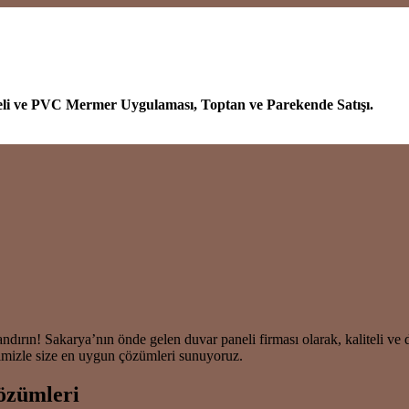
eli ve PVC Mermer Uygulaması, Toptan ve Parekende Satışı.
n! Sakarya’nın önde gelen duvar paneli firması olarak, kaliteli ve day
bimizle size en uygun çözümleri sunuyoruz.
Çözümleri