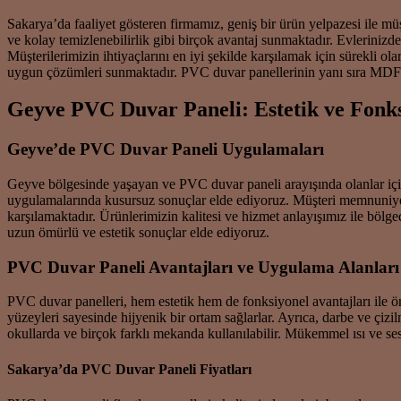
Sakarya’da faaliyet gösteren firmamız, geniş bir ürün yelpazesi ile mü
ve kolay temizlenebilirlik gibi birçok avantaj sunmaktadır. Evlerinizd
Müşterilerimizin ihtiyaçlarını en iyi şekilde karşılamak için sürekli o
uygun çözümleri sunmaktadır. PVC duvar panellerinin yanı sıra MDF d
Geyve PVC Duvar Paneli: Estetik ve Fonk
Geyve’de PVC Duvar Paneli Uygulamaları
Geyve bölgesinde yaşayan ve PVC duvar paneli arayışında olanlar içi
uygulamalarında kusursuz sonuçlar elde ediyoruz. Müşteri memnuniyetin
karşılamaktadır. Ürünlerimizin kalitesi ve hizmet anlayışımız ile b
uzun ömürlü ve estetik sonuçlar elde ediyoruz.
PVC Duvar Paneli Avantajları ve Uygulama Alanları
PVC duvar panelleri, hem estetik hem de fonksiyonel avantajları ile ön
yüzeyleri sayesinde hijyenik bir ortam sağlarlar. Ayrıca, darbe ve çizil
okullarda ve birçok farklı mekanda kullanılabilir. Mükemmel ısı ve ses y
Sakarya’da PVC Duvar Paneli Fiyatları