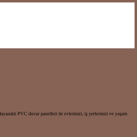
anıklı PVC duvar panelleri ile evlerinizi, iş yerlerinizi ve yaşam