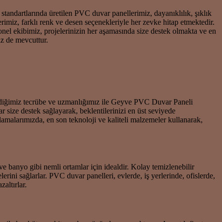
standartlarında üretilen PVC duvar panellerimiz, dayanıklılık, şıklık
rimiz, farklı renk ve desen seçenekleriyle her zevke hitap etmektedir.
yonel ekibimiz, projelerinizin her aşamasında size destek olmakta ve en
z de mevcuttur.
dindiğimiz tecrübe ve uzmanlığımız ile Geyve PVC Duvar Paneli
size destek sağlayarak, beklentilerinizi en üst seviyede
malarımızda, en son teknoloji ve kaliteli malzemeler kullanarak,
e banyo gibi nemli ortamlar için idealdir. Kolay temizlenebilir
erini sağlarlar. PVC duvar panelleri, evlerde, iş yerlerinde, ofislerde,
altırlar.