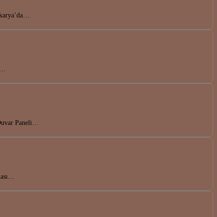
Sakarya’da…
en…
 Duvar Paneli…
rması…