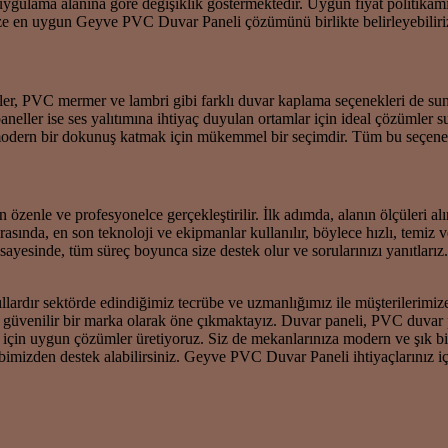
e uygulama alanına göre değişiklik göstermektedir. Uygun fiyat politikam
çenize en uygun Geyve PVC Duvar Paneli çözümünü birlikte belirleyebiliri
ller, PVC mermer ve lambri gibi farklı duvar kaplama seçenekleri de 
k paneller ise ses yalıtımına ihtiyaç duyulan ortamlar için ideal çözü
a modern bir dokunuş katmak için mükemmel bir seçimdir. Tüm bu seçene
le ve profesyonelce gerçekleştirilir. İlk adımda, alanın ölçüleri alınır
sında, en son teknoloji ve ekipmanlar kullanılır, böylece hızlı, temiz
 sayesinde, tüm süreç boyunca size destek olur ve sorularınızı yanıtla
ıllardır sektörde edindiğimiz tecrübe ve uzmanlığımız ile müşterilerimi
örde güvenilir bir marka olarak öne çıkmaktayız. Duvar paneli, PVC du
 için uygun çözümler üretiyoruz. Siz de mekanlarınıza modern ve şık b
imizden destek alabilirsiniz. Geyve PVC Duvar Paneli ihtiyaçlarınız için