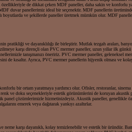
ı özellikleriyle de dikkat çeken MDF paneller, daha sakin ve konforlu 
F duvar panellerimiz ideal bir seçenektir. MDF panellerin üretiminde kull
klı boyutlarda ve şekillerde paneller üretmek mümkün olur. MDF paneller
atikliği ve dayanıklılığı ile birleştirir. Mutfak tezgah araları, bany
çizilmeye karşı dirençli olan PVC mermer paneller, uzun yıllar ilk gü
ellerimizle tanışmanızı öneririz. PVC mermer paneller, geleneksel me
esini de kısaltır. Ayrıca, PVC mermer panellerin hijyenik olması ve kola
konforlu bir ortam yaratmaya yardımcı olur. Ofisler, restoranlar, sinem
 Farklı renk ve doku seçenekleriyle estetik görünümlerini de koruyan akust
ik panel çözümlerimizle hizmetinizdeyiz. Akustik paneller, genellikle ö
algalarını emerek veya dağıtarak yankıyı azaltırlar.
 neme karşı dayanıklı, kolay temizlenebilir ve estetik bir üründür. Ban