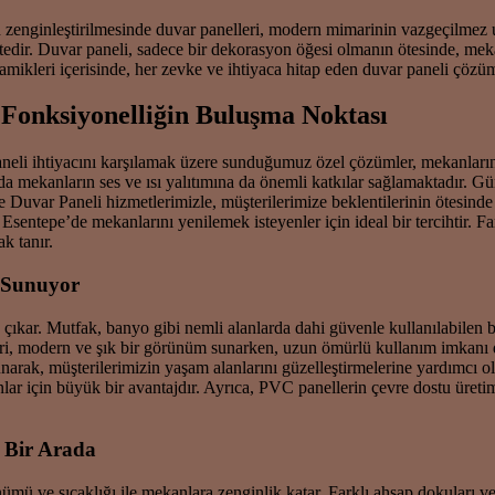
 zenginleştirilmesinde duvar panelleri, modern mimarinin vazgeçilmez u
ktedir. Duvar paneli, sadece bir dekorasyon öğesi olmanın ötesinde, me
 dinamikleri içerisinde, her zevke ve ihtiyaca hitap eden duvar paneli çö
 Fonksiyonelliğin Buluşma Noktası
aneli ihtiyacını karşılamak üzere sunduğumuz özel çözümler, mekanları
a mekanların ses ve ısı yalıtımına da önemli katkılar sağlamaktadır. 
Duvar Paneli hizmetlerimizle, müşterilerimize beklentilerinin ötesind
sentepe’de mekanlarını yenilemek isteyenler için ideal bir tercihtir. Fa
k tanır.
a Sunuyor
çıkar. Mutfak, banyo gibi nemli alanlarda dahi güvenle kullanılabilen bu
ri, modern ve şık bir görünüm sunarken, uzun ömürlü kullanım imkanı 
unarak, müşterilerimizin yaşam alanlarını güzelleştirmelerine yardımcı 
lar için büyük bir avantajdır. Ayrıca, PVC panellerin çevre dostu üretim
 Bir Arada
mü ve sıcaklığı ile mekanlara zenginlik katar. Farklı ahşap dokuları v