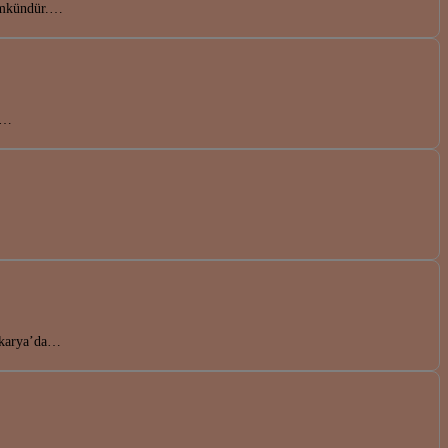
mümkündür.…
en…
Sakarya’da…