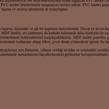
sen seçenekleriyle her türlü dekorasyona uyum sağlayan PVC lambri, mo
 PVC lambri ürünlerimizle tanışmanızı tavsiye ederiz. PVC lambri panelle
 taşıma ve montaj işlemlerini de kolaylaştırır.
a taşıyan, dayanıklı ve şık bir kaplama malzemesidir. Duvar ve tavan k
lmiş MDF lambri, ses yalıtımına da katkıda bulunarak daha konforlu bir 
nlerimizle beklentilerinizi karşılayabilirsiniz. MDF lambri paneller, ge
minde kullanılan ahşap lifleri, çevre dostu yöntemlerle işlenir, bu da on
iyaçlarınız için firmamız, yılların verdiği tecrübe ve sektördeki yenil
j hizmetimizle mekanlarınızı hayallerinizdeki görünüme kavuşturmakta