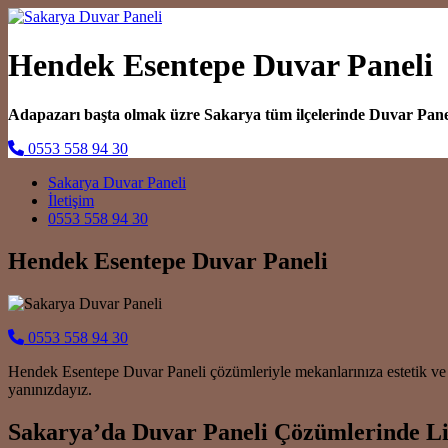
Hendek Esentepe Duvar Paneli
Adapazarı başta olmak üzre Sakarya tüm ilçelerinde Duvar Pan
0553 558 94 30
Main Navigation
Sakarya Duvar Paneli
İletişim
0553 558 94 30
Hendek Esentepe Duvar Paneli
0553 558 94 30
Hendek Esentepe Duvar Paneli çözümleriyle mekanlarınıza estetik ve 
yanınızdayız.
Sakarya’da Duvar Paneli Çözümlerinde L