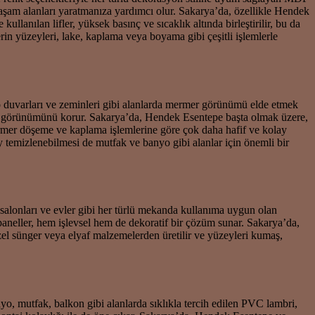
yaşam alanları yaratmanıza yardımcı olur. Sakarya’da, özellikle Hendek
anılan lifler, yüksek basınç ve sıcaklık altında birleştirilir, bu da
in yüzeyleri, lake, kaplama veya boyama gibi çeşitli işlemlerle
o duvarları ve zeminleri gibi alanlarda mermer görünümü elde etmek
nkü görünümünü korur. Sakarya’da, Hendek Esentepe başta olmak üzere,
rmer döşeme ve kaplama işlemlerine göre çok daha hafif ve kolay
y temizlenebilmesi de mutfak ve banyo gibi alanlar için önemli bir
a salonları ve evler gibi her türlü mekanda kullanıma uygun olan
ik paneller, hem işlevsel hem de dekoratif bir çözüm sunar. Sakarya’da,
zel sünger veya elyaf malzemelerden üretilir ve yüzeyleri kumaş,
yo, mutfak, balkon gibi alanlarda sıklıkla tercih edilen PVC lambri,