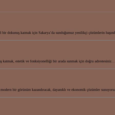
el bir dokunuş katmak için Sakarya’da sunduğumuz yenilikçi çözümlerin başı
 katmak, estetik ve fonksiyonelliği bir arada sunmak için doğru adrestesiniz.
k ve modern bir görünüm kazandıracak, dayanıklı ve ekonomik çözümler sunuyor