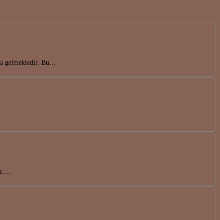
nda gelmektedir. Bu…
…
uz.…