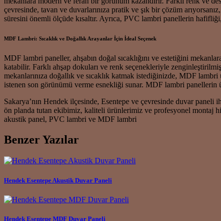
mekanlara modern ve ferah bir görünüm kazandırır. Farklı renk ve de
çevresinde, tavan ve duvarlarınıza pratik ve şık bir çözüm arıyorsanız,
süresini önemli ölçüde kısaltır. Ayrıca, PVC lambri panellerin hafifliği,
MDF Lambri: Sıcaklık ve Doğallık Arayanlar İçin İdeal Seçenek
MDF lambri paneller, ahşabın doğal sıcaklığını ve estetiğini mekanlar
katabilir. Farklı ahşap dokuları ve renk seçenekleriyle zenginleştiri
mekanlarınıza doğallık ve sıcaklık katmak istediğinizde, MDF lambri ürü
istenen son görünümü verme esnekliği sunar. MDF lambri panellerin üreti
Sakarya’nın Hendek ilçesinde, Esentepe ve çevresinde duvar paneli iht
ön planda tutan ekibimiz, kaliteli ürünlerimiz ve profesyonel monta
akustik panel, PVC lambri ve MDF lambri
Benzer Yazılar
Hendek Esentepe Akustik Duvar Paneli
Hendek Esentepe MDF Duvar Paneli