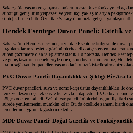
Sakarya’da yaşam ve çalışma alanlarının estetik ve fonksiyonel açıdan
sunduğu geniş ürün yelpazesi ve yenilikçi yaklaşımlarıyla pekiştirme
stratejik bir tercihtir. Özellikle Sakarya’nın hızla gelişen yapılaşma
Hendek Esentepe Duvar Paneli: Estetik ve
Sakarya’nın Hendek ilçesinde, özellikle Esentepe bölgesinde duvar p
uygulamalarımız, estetik görünümleriyle dikkat çekerken, aynı zamand
sunan çözümlere olan talep artmaktadır. Bu noktada, Hendek Esentepe 
ve geniş tasarım seçenekleriyle öne çıkan duvar panellerimiz, Hendek E
uyum sağlayan bu paneller, yaşam alanlarınızı kişiselleştirmenize olana
PVC Duvar Paneli: Dayanıklılık ve Şıklığı Bir Arad
PVC duvar panelleri, suya ve neme karşı üstün dayanıklılıkları ile öne 
renk ve desen seçenekleriyle her zevke hitap eden PVC duvar panelle
bölgesinde, en kaliteli PVC duvar paneli ürünlerini uygun fiyatlarla s
sürede yenilenmesini mümkün kılar. Bu da özellikle zamanı kısıtlı olan
tercihlerine uygunluk göstermektedir.
MDF Duvar Paneli: Doğal Güzellik ve Fonksiyonellik
MDF (Orta Yoğunlukta Lif Levha) duvar panelleri, doğal ahşap görünü