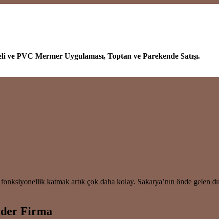
eli ve PVC Mermer Uygulaması, Toptan ve Parekende Satışı.
fonksiyonellik katmak artık çok daha kolay. Sakarya’nın önde gelen du
ider Firma