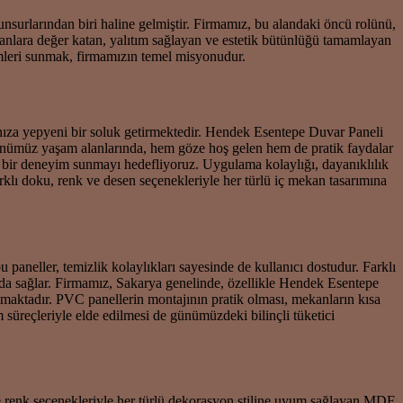
nsurlarından biri haline gelmiştir. Firmamız, bu alandaki öncü rolünü,
kanlara değer katan, yalıtım sağlayan ve estetik bütünlüğü tamamlayan
zümleri sunmak, firmamızın temel misyonudur.
nıza yepyeni bir soluk getirmektedir. Hendek Esentepe Duvar Paneli
Günümüz yaşam alanlarında, hem göze hoş gelen hem de pratik faydalar
e bir deneyim sunmayı hedefliyoruz. Uygulama kolaylığı, dayanıklılık
rklı doku, renk ve desen seçenekleriyle her türlü iç mekan tasarımına
 paneller, temizlik kolaylıkları sayesinde de kullanıcı dostudur. Farklı
da sağlar. Firmamız, Sakarya genelinde, özellikle Hendek Esentepe
olmaktadır. PVC panellerin montajının pratik olması, mekanların kısa
 süreçleriyle elde edilmesi de günümüzdeki bilinçli tüketici
e renk seçenekleriyle her türlü dekorasyon stiline uyum sağlayan MDF