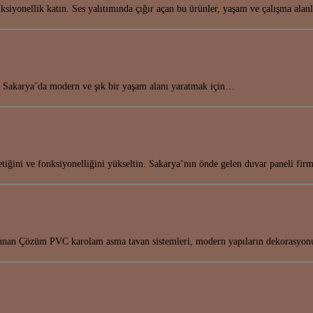
ksiyonellik katın. Ses yalıtımında çığır açan bu ürünler, yaşam ve çalışma alan
in! Sakarya’da modern ve şık bir yaşam alanı yaratmak için…
etiğini ve fonksiyonelliğini yükseltin. Sakarya’nın önde gelen duvar paneli fi
Sunan Çözüm PVC karolam asma tavan sistemleri, modern yapıların dekorasy