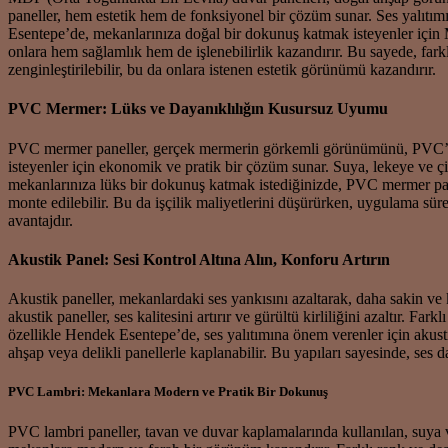
paneller, hem estetik hem de fonksiyonel bir çözüm sunar. Ses yalıtım
Esentepe’de, mekanlarınıza doğal bir dokunuş katmak isteyenler için MD
onlara hem sağlamlık hem de işlenebilirlik kazandırır. Bu sayede, far
zenginleştirilebilir, bu da onlara istenen estetik görünümü kazandırır.
PVC Mermer: Lüks ve Dayanıklılığın Kusursuz Uyumu
PVC mermer paneller, gerçek mermerin görkemli görünümünü, PVC’nin pr
isteyenler için ekonomik ve pratik bir çözüm sunar. Suya, lekeye ve 
mekanlarınıza lüks bir dokunuş katmak istediğinizde, PVC mermer pan
monte edilebilir. Bu da işçilik maliyetlerini düşürürken, uygulama sür
avantajdır.
Akustik Panel: Sesi Kontrol Altına Alın, Konforu Artırın
Akustik paneller, mekanlardaki ses yankısını azaltarak, daha sakin ve 
akustik paneller, ses kalitesini artırır ve gürültü kirliliğini azaltır.
özellikle Hendek Esentepe’de, ses yalıtımına önem verenler için akust
ahşap veya delikli panellerle kaplanabilir. Bu yapıları sayesinde, ses d
PVC Lambri: Mekanlara Modern ve Pratik Bir Dokunuş
PVC lambri paneller, tavan ve duvar kaplamalarında kullanılan, suya ve