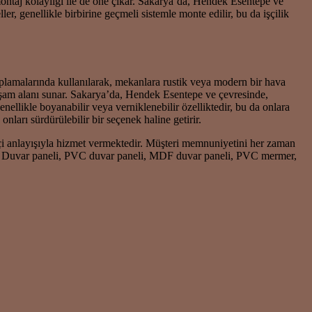
ntaj kolaylığı ile de öne çıkar. Sakarya’da, Hendek Esentepe ve
r, genellikle birbirine geçmeli sistemle monte edilir, bu da işçilik
aplamalarında kullanılarak, mekanlara rustik veya modern bir hava
yaşam alanı sunar. Sakarya’da, Hendek Esentepe ve çevresinde,
nellikle boyanabilir veya verniklenebilir özelliktedir, bu da onlara
ları sürdürülebilir bir seçenek haline getirir.
ikçi anlayışıyla hizmet vermektedir. Müşteri memnuniyetini her zaman
dır. Duvar paneli, PVC duvar paneli, MDF duvar paneli, PVC mermer,