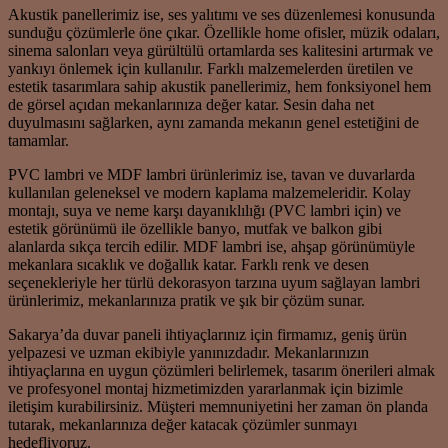
Akustik panellerimiz ise, ses yalıtımı ve ses düzenlemesi konusunda
sunduğu çözümlerle öne çıkar. Özellikle home ofisler, müzik odaları,
sinema salonları veya gürültülü ortamlarda ses kalitesini artırmak ve
yankıyı önlemek için kullanılır. Farklı malzemelerden üretilen ve
estetik tasarımlara sahip akustik panellerimiz, hem fonksiyonel hem
de görsel açıdan mekanlarınıza değer katar. Sesin daha net
duyulmasını sağlarken, aynı zamanda mekanın genel estetiğini de
tamamlar.
PVC lambri ve MDF lambri ürünlerimiz ise, tavan ve duvarlarda
kullanılan geleneksel ve modern kaplama malzemeleridir. Kolay
montajı, suya ve neme karşı dayanıklılığı (PVC lambri için) ve
estetik görünümü ile özellikle banyo, mutfak ve balkon gibi
alanlarda sıkça tercih edilir. MDF lambri ise, ahşap görünümüyle
mekanlara sıcaklık ve doğallık katar. Farklı renk ve desen
seçenekleriyle her türlü dekorasyon tarzına uyum sağlayan lambri
ürünlerimiz, mekanlarınıza pratik ve şık bir çözüm sunar.
Sakarya’da duvar paneli ihtiyaçlarınız için firmamız, geniş ürün
yelpazesi ve uzman ekibiyle yanınızdadır. Mekanlarınızın
ihtiyaçlarına en uygun çözümleri belirlemek, tasarım önerileri almak
ve profesyonel montaj hizmetimizden yararlanmak için bizimle
iletişim kurabilirsiniz. Müşteri memnuniyetini her zaman ön planda
tutarak, mekanlarınıza değer katacak çözümler sunmayı
hedefliyoruz.