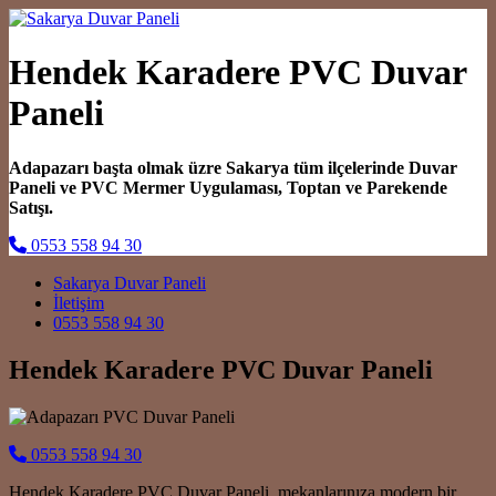
Hendek Karadere PVC Duvar
Paneli
Adapazarı başta olmak üzre Sakarya tüm ilçelerinde Duvar
Paneli ve PVC Mermer Uygulaması, Toptan ve Parekende
Satışı.
0553 558 94 30
Main Navigation
Sakarya Duvar Paneli
İletişim
0553 558 94 30
Hendek Karadere PVC Duvar Paneli
0553 558 94 30
Hendek Karadere PVC Duvar Paneli, mekanlarınıza modern bir