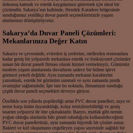
dokunuş katmak ve estetik kaygılarınızı gidermek için ideal bir
çözümdür. Sakarya’nın kalbinde, Hendek Karadere bölgesinde
sunduğumuz yenilikçi duvar paneli seçeneklerimizle yaşam
alanlarınızı dönüştürüyoruz.
Sakarya’da Duvar Paneli Çözümleri:
Mekanlarınıza Değer Katın
Sakarya ve çevresinde, evlerden iş yerlerine, otellerden restoranlara
kadar geniş bir yelpazede mekanlara estetik ve fonksiyonel çözümler
sunan bir duvar paneli firması olarak hizmet vermekteyiz. Günümüz
modern yaşam alanlarında duvarların sadece bir bölme işlevi
görmesi yeterli değildir. Aynı zamanda mekanın karakterini
yansıtmalı, estetik bir görünüm sunmalı ve aynı zamanda pratik
avantajlar sağlamalıdır. İşte tam bu noktada, firmamızın sunduğu
çeşitli duvar paneli seçenekleri devreye giriyor.
Özellikle son yıllarda popülerliği artan PVC duvar panelleri, suya ve
neme karşı üstün dayanıklılığı, kolay temizlenebilirliği ve geniş
tasarım yelpazesi ile öne çıkmaktadır. Banyo, mutfak gibi nemin
yoğun olduğu alanlarda bile gönül rahatlığıyla kullanabileceğiniz
PVC duvar panellerimiz, aynı zamanda hijyenik bir çözüm sunar.
Bakteri ve küf oluşumunu engelleyen yapısı sayesinde sağlıklı bir