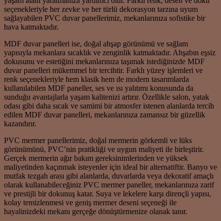
yaşam alanı yaratmanıza yardımcı olur. Farklı renk, desen ve doku
seçenekleriyle her zevke ve her türlü dekorasyon tarzına uyum
sağlayabilen PVC duvar panellerimiz, mekanlarınıza sofistike bir
hava katmaktadır.
MDF duvar panelleri ise, doğal ahşap görünümü ve sağlam
yapısıyla mekanlara sıcaklık ve zenginlik katmaktadır. Ahşabın eşsiz
dokusunu ve estetiğini mekanlarınıza taşımak istediğinizde MDF
duvar panelleri mükemmel bir tercihtir. Farklı yüzey işlemleri ve
renk seçenekleriyle hem klasik hem de modern tasarımlarda
kullanılabilen MDF paneller, ses ve ısı yalıtımı konusunda da
sunduğu avantajlarla yaşam kalitenizi artırır. Özellikle salon, yatak
odası gibi daha sıcak ve samimi bir atmosfer istenen alanlarda tercih
edilen MDF duvar panelleri, mekanlarınıza zamansız bir güzellik
kazandırır.
PVC mermer panellerimiz, doğal mermerin görkemli ve lüks
görünümünü, PVC’nin pratikliği ve uygun maliyeti ile birleştirir.
Gerçek mermerin ağır bakım gereksinimlerinden ve yüksek
maliyetinden kaçınmak isteyenler için ideal bir alternatiftir. Banyo ve
mutfak tezgah arası gibi alanlarda, duvarlarda veya dekoratif amaçlı
olarak kullanabileceğiniz PVC mermer paneller, mekanlarınıza zarif
ve prestijli bir dokunuş katar. Suya ve lekelere karşı dirençli yapısı,
kolay temizlenmesi ve geniş mermer deseni seçeneği ile
hayalinizdeki mekanı gerçeğe dönüştürmenize olanak tanır.