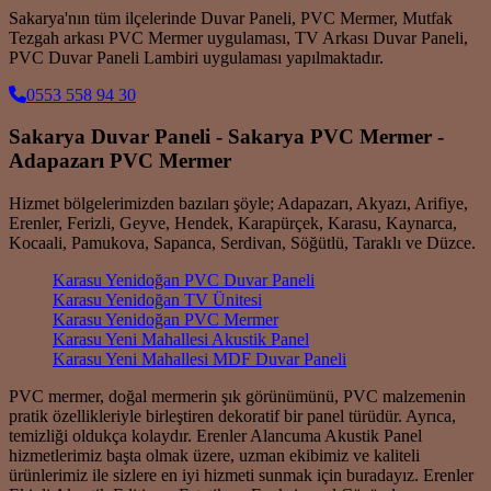
Sakarya'nın tüm ilçelerinde Duvar Paneli, PVC Mermer, Mutfak
Tezgah arkası PVC Mermer uygulaması, TV Arkası Duvar Paneli,
PVC Duvar Paneli Lambiri uygulaması yapılmaktadır.
0553 558 94 30
Sakarya Duvar Paneli - Sakarya PVC Mermer -
Adapazarı PVC Mermer
Hizmet bölgelerimizden bazıları şöyle; Adapazarı, Akyazı, Arifiye,
Erenler, Ferizli, Geyve, Hendek, Karapürçek, Karasu, Kaynarca,
Kocaali, Pamukova, Sapanca, Serdivan, Söğütlü, Taraklı ve Düzce.
Karasu Yenidoğan PVC Duvar Paneli
Karasu Yenidoğan TV Ünitesi
Karasu Yenidoğan PVC Mermer
Karasu Yeni Mahallesi Akustik Panel
Karasu Yeni Mahallesi MDF Duvar Paneli
PVC mermer, doğal mermerin şık görünümünü, PVC malzemenin
pratik özellikleriyle birleştiren dekoratif bir panel türüdür. Ayrıca,
temizliği oldukça kolaydır. Erenler Alancuma Akustik Panel
hizmetlerimiz başta olmak üzere, uzman ekibimiz ve kaliteli
ürünlerimiz ile sizlere en iyi hizmeti sunmak için buradayız. Erenler