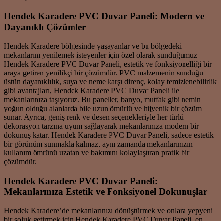
Hendek Karadere PVC Duvar Paneli: Modern ve
Dayanıklı Çözümler
Hendek Karadere bölgesinde yaşayanlar ve bu bölgedeki
mekanlarını yenilemek isteyenler için özel olarak sunduğumuz
Hendek Karadere PVC Duvar Paneli, estetik ve fonksiyonelliği bir
araya getiren yenilikçi bir çözümdür. PVC malzemenin sunduğu
üstün dayanıklılık, suya ve neme karşı direnç, kolay temizlenebilirlik
gibi avantajları, Hendek Karadere PVC Duvar Paneli ile
mekanlarınıza taşıyoruz. Bu paneller, banyo, mutfak gibi nemin
yoğun olduğu alanlarda bile uzun ömürlü ve hijyenik bir çözüm
sunar. Ayrıca, geniş renk ve desen seçenekleriyle her türlü
dekorasyon tarzına uyum sağlayarak mekanlarınıza modern bir
dokunuş katar. Hendek Karadere PVC Duvar Paneli, sadece estetik
bir görünüm sunmakla kalmaz, aynı zamanda mekanlarınızın
kullanım ömrünü uzatan ve bakımını kolaylaştıran pratik bir
çözümdür.
Hendek Karadere PVC Duvar Paneli:
Mekanlarınıza Estetik ve Fonksiyonel Dokunuşlar
Hendek Karadere’de mekanlarınızı dönüştürmek ve onlara yepyeni
bir soluk getirmek için Hendek Karadere PVC Duvar Paneli, en