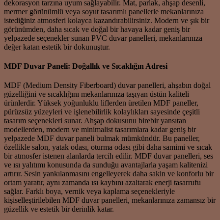
dekorasyon tarzına uyum sağlayabilir. Mat, parlak, ahşap desenli,
mermer görünümlü veya soyut tasarımlı panellerle mekanlarınıza
istediğiniz atmosferi kolayca kazandırabilirsiniz. Modern ve şık bir
görünümden, daha sıcak ve doğal bir havaya kadar geniş bir
yelpazede seçenekler sunan PVC duvar panelleri, mekanlarınıza
değer katan estetik bir dokunuştur.
MDF Duvar Paneli: Doğallık ve Sıcaklığın Adresi
MDF (Medium Density Fiberboard) duvar panelleri, ahşabın doğal
güzelliğini ve sıcaklığını mekanlarınıza taşıyan üstün kaliteli
ürünlerdir. Yüksek yoğunluklu liflerden üretilen MDF paneller,
pürüzsüz yüzeyleri ve işlenebilirlik kolaylıkları sayesinde çeşitli
tasarım seçenekleri sunar. Ahşap dokusunu birebir yansıtan
modellerden, modern ve minimalist tasarımlara kadar geniş bir
yelpazede MDF duvar paneli bulmak mümkündür. Bu paneller,
özellikle salon, yatak odası, oturma odası gibi daha samimi ve sıcak
bir atmosfer istenen alanlarda tercih edilir. MDF duvar panelleri, ses
ve ısı yalıtımı konusunda da sunduğu avantajlarla yaşam kalitenizi
artırır. Sesin yankılanmasını engelleyerek daha sakin ve konforlu bir
ortam yaratır, aynı zamanda ısı kaybını azaltarak enerji tasarrufu
sağlar. Farklı boya, vernik veya kaplama seçenekleriyle
kişiselleştirilebilen MDF duvar panelleri, mekanlarınıza zamansız bir
güzellik ve estetik bir derinlik katar.