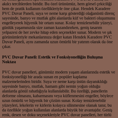
akılcı tercihlerden biridir. Bu özel ürünümüz, hem görsel çekiciliği
hem de pratik kullanım özellikleriyle öne çıkar. Hendek Karadere
PVC Duvar Paneli, suya ve neme karşı gösterdiği olağanüstü direnç
sayesinde, banyo ve mutfak gibi alanlarda küf ve bakteri oluşumunu
engelleyerek hijyenik bir ortam sunar. Kolay temizlenebilir yüzeyi,
günlük yaşamınızda size zaman kazandırırken, geniş tasarım
yelpazesi de her zevke hitap eden seçenekler sunar. Modern ve şık
görünümleriyle mekanlarınıza değer katan Hendek Karadere PVC
Duvar Paneli, aynı zamanda uzun ömürlü bir yatırım olarak da öne
çıkar.
PVC Duvar Paneli: Estetik ve Fonksiyonelliğin Buluşma
Noktası
PVC duvar panelleri, günümüz modern yaşam alanlarında estetik ve
fonksiyonelliği bir arada sunan en popüler kaplama
malzemelerinden biridir. Suya ve neme karşı üstün dayanıklılığı
sayesinde banyo, mutfak, hamam gibi nemin yoğun olduğu
alanlarda gönül rahatlığıyla kullanılabilir. Bu özelliği, panellerin
deforme olmasını, kabarmasını veya küflenmesini engeller, böylece
uzun ömürlü ve hijyenik bir çözüm sunar. Kolay temizlenebilir
yüzeyleri, lekelerin ve kirlerin kolayca silinmesine olanak tanır, bu
da özellikle yoğun kullanılan alanlarda büyük bir avantajdır. Geniş
renk, desen ve doku seçenekleriyle PVC duvar panelleri, her türlü